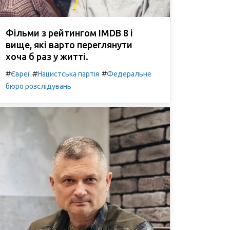
Фільми з рейтингом IMDB 8 і
вище, які варто переглянути
хоча б раз у житті.
#
#
#
Євреї
Нацистська партія
Федеральне
бюро розслідувань