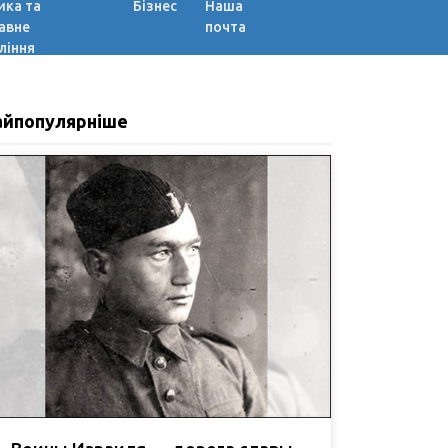
ика та
Бізнес
Наша
авне
почта
ління
айпопулярніше