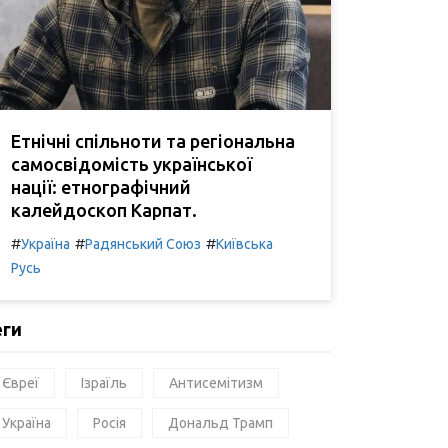
Етнічні спільноти та регіональна
самосвідомість української
нації: етнографічний
калейдоскоп Карпат.
#
#
#
Україна
Радянський Союз
Київська
Русь
еги
Євреї
Ізраїль
Антисемітизм
Україна
Росія
Дональд Трамп