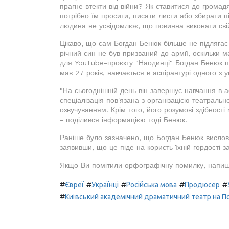
прагне втекти від війни? Як ставитися до громадя
потрібно їм просити, писати листи або збирати пі
людина не усвідомлює, що повинна виконати свій
Цікаво, що сам Богдан Бенюк більше не підлягає мо
річний син не був призваний до армії, оскільки м
для YouTube-проєкту "Наодинці" Богдан Бенюк п
мав 27 років, навчається в аспірантурі одного з у
"На сьогоднішній день він завершує навчання в а
спеціалізація пов'язана з організацією театральн
озвучуванням. Крім того, його розумові здібност
- поділився інформацією тоді Бенюк.
Раніше було зазначено, що Богдан Бенюк вислов
заявивши, що це піде на користь їхній гордості з
Якщо Ви помітили орфографічну помилку, напиш
#
#
#
#
#
Євреї
Українці
Російська мова
Продюсер
#
Київський академічний драматичний театр на П