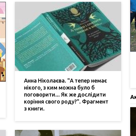
Анна Ніколаєва. "А тепер немає
нікого, з ким можна було б
поговорити... Як же дослідити
А
коріння свого роду?". Фрагмент
з книги.