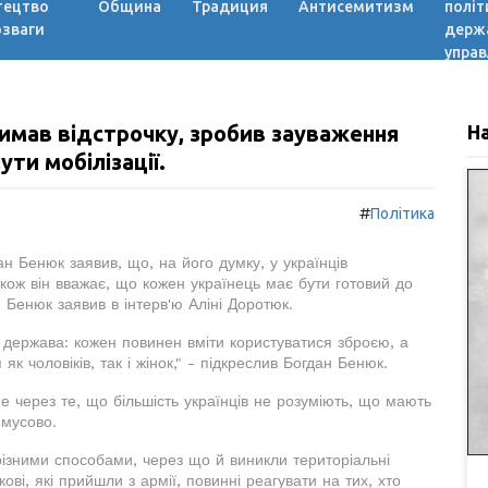
тецтво
Община
Традиция
Антисемитизм
політ
озваги
держ
управ
римав відстрочку, зробив зауваження
Н
ути мобілізації.
#
Політика
ан Бенюк заявив, що, на його думку, у українців
кож він вважає, що кожен українець має бути готовий до
е Бенюк заявив в інтерв'ю Аліні Доротюк.
 держава: кожен повинен вміти користуватися зброєю, а
як чоловіків, так і жінок," - підкреслив Богдан Бенюк.
ме через те, що більшість українців не розуміють, що мають
имусово.
 різними способами, через що й виникли територіальні
ові, які прийшли з армії, повинні реагувати на тих, хто