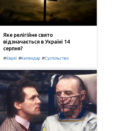
Яке релігійне свято
відзначається в Україні 14
серпня?
#
#
#
Євреї
Календар
Суспільство