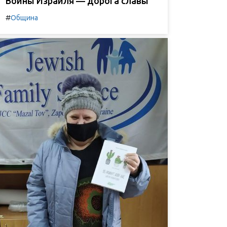
Воины Израиля — дорога славы
#
Община