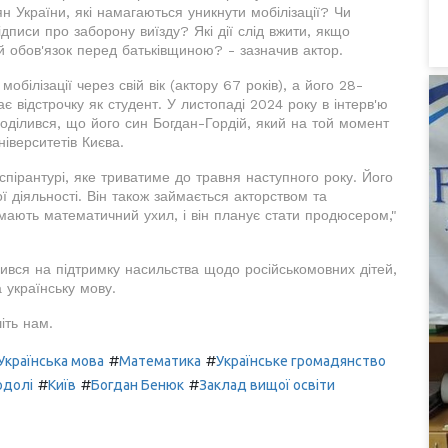
н України, які намагаються уникнути мобілізації? Чи
дписи про заборону виїзду? Які дії слід вжити, якщо
 обов'язок перед батьківщиною? - зазначив актор.
білізації через свій вік (актору 67 років), а його 28-
ає відстрочку як студент. У листопаді 2024 року в інтерв'ю
оділився, що його син Богдан-Гордій, який на той момент
ніверситетів Києва.
спірантурі, яке триватиме до травня наступного року. Його
ої діяльності. Він також займається акторством та
і мають математичний ухил, і він планує стати продюсером,"
ився на підтримку насильства щодо російськомовних дітей,
а українську мову.
іть нам.
#
#
Українська мова
Математика
Українське громадянство
#
#
#
одолі
Київ
Богдан Бенюк
Заклад вищої освіти