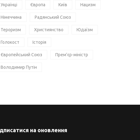
Українці
Європа
Київ
Нацизм
Німеччина
Радянський Союз
Тероризм
Християнство
Юдаїзм
Голокост
Історія
Європейський Союз
Прем'єр-міністр
Володимир Путін
ідписатися на оновлення