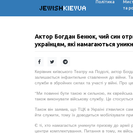
Політика
Мис
JEWISH
KIEVUA
та р
Актор Богдан Бенюк, чий син от
українцям, які намагаються уникн
Керівник київського Театру на Подолі, актор Богд
залишається інфантильне ставлення до війни. Та
служби в збройних силах та участі у війні. Про ц
"Ми повинні бути такою ж сильною, як єврейська
також виконувати військову службу. Це стосується 
Також він заявив, що ТЦК в Україні з'явилися са
йти служити, тому їх доводиться мобілізувати пр
Є ті, хто намагається уникнути призову до армії
центри комплектування. Питання в тому, як військ