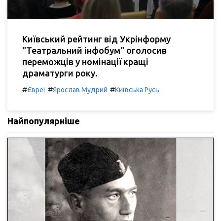
Київський рейтинг від Укрінформу
"Театральний інфобум" оголосив
переможців у номінації кращі
драматурги року.
#
#
#
Євреї
Ярослав Мудрий
Київська Русь
Найпопулярніше