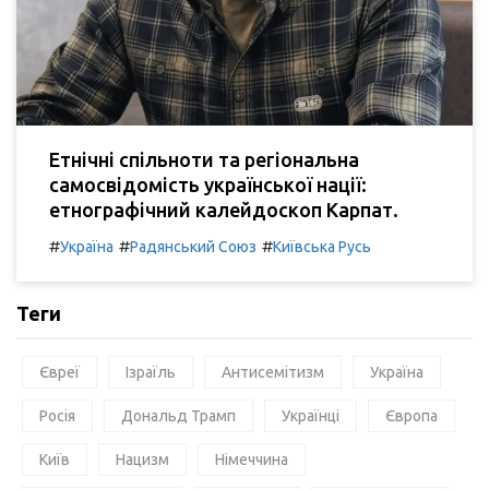
Етнічні спільноти та регіональна
самосвідомість української нації:
етнографічний калейдоскоп Карпат.
#
#
#
Україна
Радянський Союз
Київська Русь
Теги
Євреї
Ізраїль
Антисемітизм
Україна
Росія
Дональд Трамп
Українці
Європа
Київ
Нацизм
Німеччина