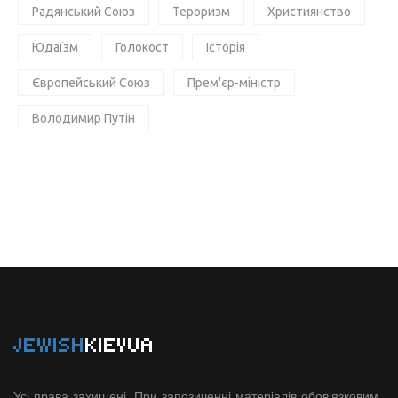
Радянський Союз
Тероризм
Християнство
Юдаїзм
Голокост
Історія
Європейський Союз
Прем'єр-міністр
Володимир Путін
JEWISH
KIEVUA
Усі права захищені. При запозиченні матеріалів обов'язковим