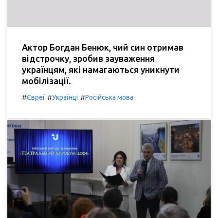
Актор Богдан Бенюк, чий син отримав
відстрочку, зробив зауваження
українцям, які намагаються уникнути
мобілізації.
#
#
#
Євреї
Українці
Російська мова