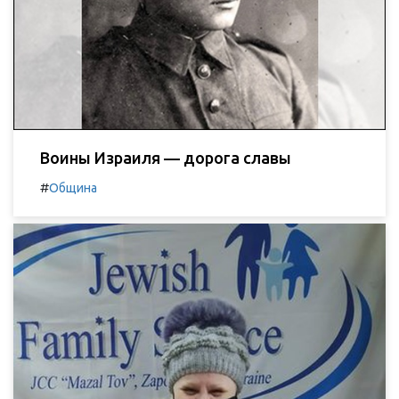
Воины Израиля — дорога славы
#
Община