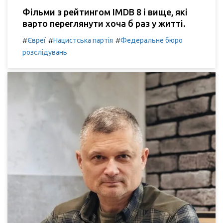
Фільми з рейтингом IMDB 8 і вище, які
варто переглянути хоча б раз у житті.
#
#
#
Євреї
Нацистська партія
Федеральне бюро
розслідувань