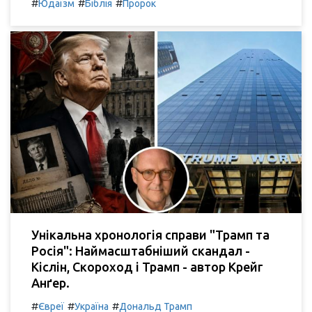
#
#
#
Юдаїзм
Біблія
Пророк
Унікальна хронологія справи "Трамп та
Росія": Наймасштабніший скандал -
Кіслін, Скороход і Трамп - автор Крейг
Анґер.
#
#
#
Євреї
Україна
Дональд Трамп