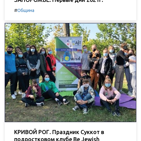
#
Община
КРИВОЙ РОГ. Праздник Суккот в
подростковом клубе Be Jewish