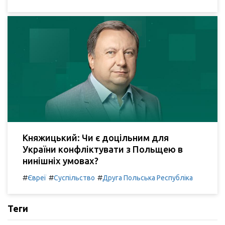
Княжицький: Чи є доцільним для
України конфліктувати з Польщею в
нинішніх умовах?
#
#
#
Євреї
Суспільство
Друга Польська Республіка
Теги