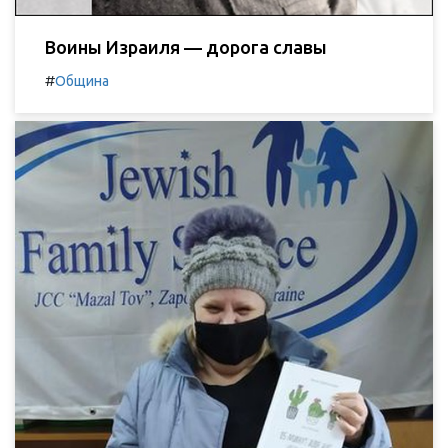
Воины Израиля — дорога славы
#
Община