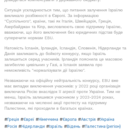
Ситуація ускладнюється тим, що питання залучення Ізраїлю
викликало розбіжності в Європі. За інформацією
"Суспільного", країни, такі як Італія, Швейцарія, Греція,
Азербайджан та Кіпр, висловлюють свою підтримку Ізраїлю,
вважаючи, що його виключення без юридичних підстав буде
суперечити нормам EBU.
Натомість Іспанія, Ірландія, Ісландія, Словенія, Нідерланди та
Данія закликають до бойкоту конкурсу, якщо Ізраїль
залишиться серед учасників. Ірландія пояснила це масовою
загибеллю цивільних у Газі, а Іспанія заявила про
неможливість "нормалізувати дії Ізраїлю".
Незважаючи на офіційну нейтральність конкурсу, EBU вже
має випадки виключення учасників: у 2022 році організація
виключила Росію внаслідок її агресії проти України. Тим не
менш, Ізраїль залишився учасником у 2023-2024 роках,
незважаючи на численні акції протесту на підтримку
Палестини, які проходили в багатьох країнах.
#
#
#
#
#
#
Греція
Євреї
Німеччина
Європа
Австрія
Україна
#
#
#
#
#
Росія
Нідерланди
Ізраїль
Відень
Палестина (регіон)