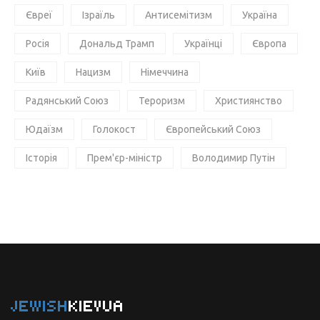
Євреї
Ізраїль
Антисемітизм
Україна
Росія
Дональд Трамп
Українці
Європа
Київ
Нацизм
Німеччина
Радянський Союз
Тероризм
Християнство
Юдаїзм
Голокост
Європейський Союз
Історія
Прем'єр-міністр
Володимир Путін
JEWISH
KIEVUA