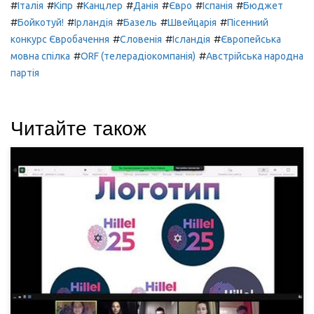
#
#
#
#
#
#
#
Італія
Кіпр
Канцлер
Данія
Євро
Іспанія
Бюджет
#
#
#
#
#
Бойкотуй!
Ірландія
Базель
Швейцарія
Пісенний
#
#
#
конкурс Євробачення
Словенія
Ісландія
Європейська
#
#
мовна спілка
ORF (телерадіокомпанія)
Австрійська народна
партія
Читайте також