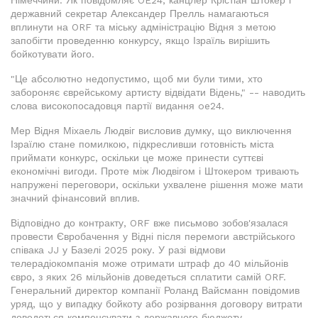
Німеччини. Як повідомляє OE24, канцлер Крістіан Штокер і
державний секретар Александер Прелль намагаються
вплинути на ORF та міську адміністрацію Відня з метою
запобігти проведенню конкурсу, якщо Ізраїль вирішить
бойкотувати його.
"Це абсолютно недопустимо, щоб ми були тими, хто
забороняє єврейському артисту відвідати Відень," -- наводить
слова високопосадовця партії видання oe24.
Мер Відня Міхаель Людвіг висловив думку, що виключення
Ізраїлю стане помилкою, підкресливши готовність міста
приймати конкурс, оскільки це може принести суттєві
економічні вигоди. Проте між Людвігом і Штокером тривають
напружені переговори, оскільки ухвалене рішення може мати
значний фінансовий вплив.
Відповідно до контракту, ORF вже письмово зобов'язалася
провести Євробачення у Відні після перемоги австрійського
співака JJ у Базелі 2025 року. У разі відмови
телерадіокомпанія може отримати штраф до 40 мільйонів
євро, з яких 26 мільйонів доведеться сплатити самій ORF.
Генеральний директор компанії Роланд Вайсманн повідомив
уряд, що у випадку бойкоту або розірвання договору витрати
доведеться компенсувати з державного бюджету.