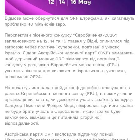
Відмова може обернутися для ORF штрафами, які сягатимуть
приблизно 40 мільйонів євро.
Перспективи пісенного конкурсу "Євробачення-2026",
запланованого на 12, 14 та 16 травня у Відні, опинилися під
загрозою через політичні суперечки, пов'язані з участю
Ізраїлю. Лідери Австрійської народної партії (ÖVP) вимагають,
щоб державний мовник ORF відмовився від організації
конкурсу у разі, якщо Європейська мовна спілка (EBU)
ухвалить рішення про виключення ізраїльського учасника,
повідомляє OE24.
На початку листопада пройде конфіденційне голосування в
рамках Європейського мовного союзу (EBU), на якому члени
організації визначать, чи дозволити участь Ізраїлю у конкурсі.
Канцлер Німеччини Фрідріх Мерц підкреслив, що його країна
не буде брати участь в Євробаченні, якщо Ізраїль буде
виключено, вважаючи це питанням історичної
відповідальності.
Австрійська партія ÖVP висловила підтримку позиції