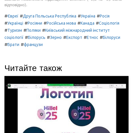
відповідно).
#
#
#
#
Євреї
Друга Польська Республіка
Україна
Росія
#
#
#
#
#
Українці
Росіяни
Російська мова
Канада
Соціологія
#
#
#
Туризм
Поляки
Київський міжнародний інститут
#
#
#
#
#
соціології
Білорусь
Зерно
Експорт
Етнос
Білоруси
#
#
Брати
французи
Читайте також