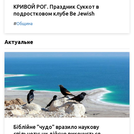
КРИВОЙ РОГ. Праздник Суккот в
подростковом клубе Be Jewish
#
Община
Актуальне
Біблійне "чудо" вразило наукову
спільноту: чи дійсно виконується