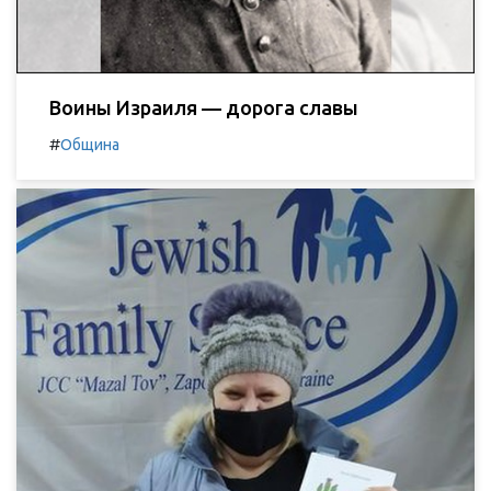
Воины Израиля — дорога славы
#
Община