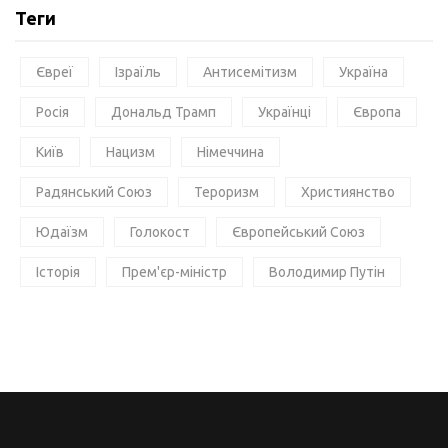
Теги
Євреї
Ізраїль
Антисемітизм
Україна
Росія
Дональд Трамп
Українці
Європа
Київ
Нацизм
Німеччина
Радянський Союз
Тероризм
Християнство
Юдаїзм
Голокост
Європейський Союз
Історія
Прем'єр-міністр
Володимир Путін