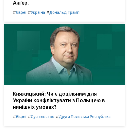
Анґер.
#
#
#
Євреї
Україна
Дональд Трамп
Княжицький: Чи є доцільним для
України конфліктувати з Польщею в
нинішніх умовах?
#
#
#
Євреї
Суспільство
Друга Польська Республіка