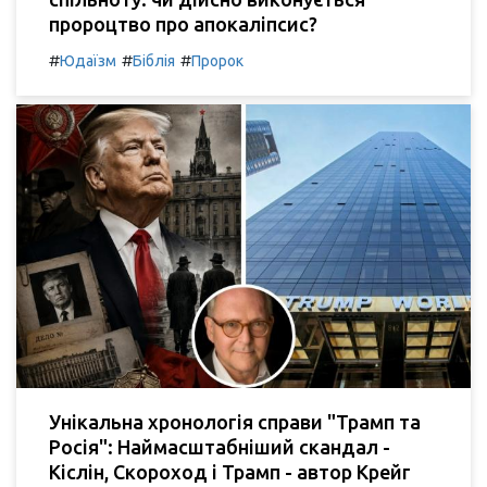
пророцтво про апокаліпсис?
#
#
#
Юдаїзм
Біблія
Пророк
Унікальна хронологія справи "Трамп та
Росія": Наймасштабніший скандал -
Кіслін, Скороход і Трамп - автор Крейг