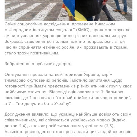
Свіже соціологічне дослідження, проведене Київським
міжнародним інститутом соціології (КМІС), продемонструвало
зміни в уявленнях українців щодо різних національних груп.
Зокрема, ставлення до поляків помітно погіршилося, в той
час як сприйняття етнічних росіян, які проживають в Україні,
стало трохи позитивнішим.
Зображення: з публічних джерел.
Опитування провели на всій території України, окрім
тимчасово окупованих регіонів, і містило запитання щодо
готовності приймати представників різних етнічних груп у своє
найближче оточення. Відповіді оцінювалися за 7-бальною
шкалою, де 1 позначало "готовий прийняти як члена родини",
а 7 - "не допустив би в Україну".
Дослідження виявило, що українці найбільше довіряють своїм
співвітчизникам, які спілкуються українською мовою (індекс
довіри 2,4), а також російськомовним українцям (3,5).
Більшість респондентів готові розглядати цих людей як членів