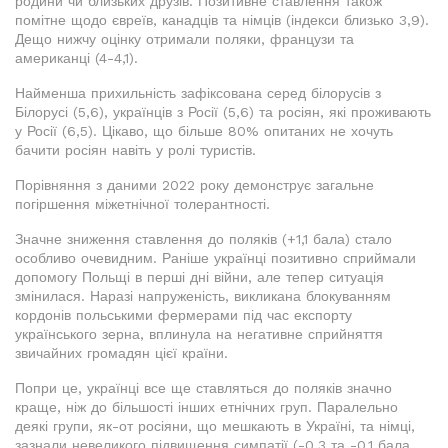
родини чи близьких друзів. Позитивне ставлення також
помітне щодо євреїв, канадців та німців (індекси близько 3,9).
Дещо нижчу оцінку отримали поляки, французи та
американці (4-4,1).
Найменша прихильність зафіксована серед білорусів з
Білорусі (5,6), українців з Росії (5,6) та росіян, які проживають
у Росії (6,5). Цікаво, що більше 80% опитаних не хочуть
бачити росіян навіть у ролі туристів.
Порівняння з даними 2022 року демонструє загальне
погіршення міжетнічної толерантності.
Значне зниження ставлення до поляків (+1,1 бала) стало
особливо очевидним. Раніше українці позитивно сприймали
допомогу Польщі в перші дні війни, але тепер ситуація
змінилася. Наразі напруженість, викликана блокуванням
кордонів польськими фермерами під час експорту
українського зерна, вплинула на негативне сприйняття
звичайних громадян цієї країни.
Попри це, українці все ще ставляться до поляків значно
краще, ніж до більшості інших етнічних груп. Паралельно
деякі групи, як-от росіяни, що мешкають в Україні, та німці,
зазнали невеликого підвищення симпатії (-0,3 та -0,1 бала