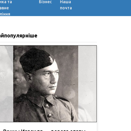
ика та
Бізнес
Наша
авне
почта
ління
айпопулярніше