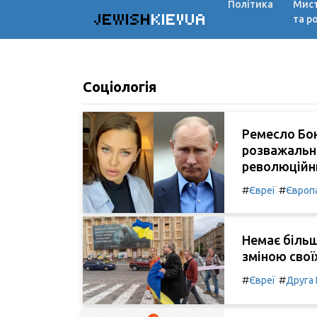
Політика
Мис
JEWISH
KIEVUA
та р
Соціологія
Ремесло Бон
розважально
революційн
#
#
Євреї
Європ
Немає більш
зміною свої
#
#
Євреї
Друга 