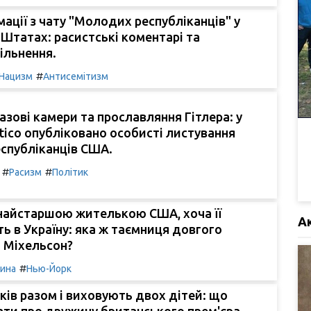
мації з чату "Молодих республіканців" у
Штатах: расистські коментарі та
вільнення.
#
Нацизм
Антисемітизм
азові камери та прославляння Гітлера: у
itico опубліковано особисті листування
спубліканців США.
#
#
Расизм
Політик
 найстаршою жителькою США, хоча її
А
ть в Україну: яка ж таємниця довгого
 Міхельсон?
#
чина
Нью-Йорк
ків разом і виховують двох дітей: що
ати про дружину британського прем'єра