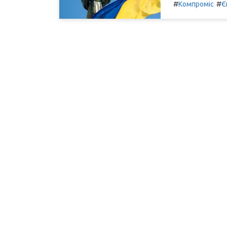
#
#
Компроміс
Є