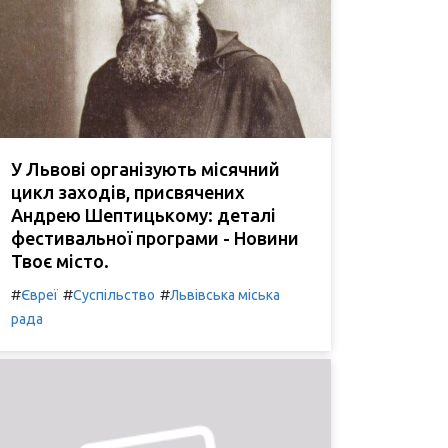
У Львові організують місячний
цикл заходів, присвячених
Андрею Шептицькому: деталі
фестивальної програми - Новини
Твоє місто.
#
#
#
Євреї
Суспільство
Львівська міська
рада