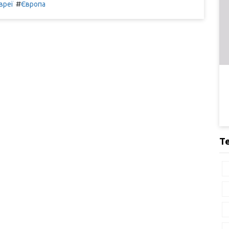
#
вреї
Європа
Т