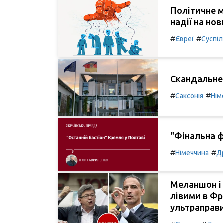
Політичне м
надії на нов
#
#
Євреї
Суспі
Скандальне 
#
#
Саксонія
Нім
"Фінальна ф
#
#
Німеччина
Д
Меланшон і 
лівими в Фр
ультраправи