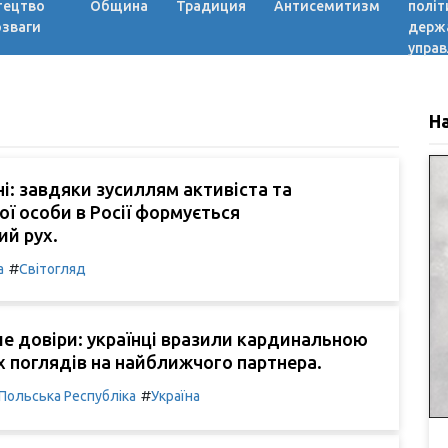
тецтво
Община
Традиция
Антисемитизм
політ
озваги
держ
управ
Н
і: завдяки зусиллям активіста та
ї особи в Росії формується
ий рух.
#
а
Світогляд
е довіри: українці вразили кардинальною
х поглядів на найближчого партнера.
#
Польська Республіка
Україна