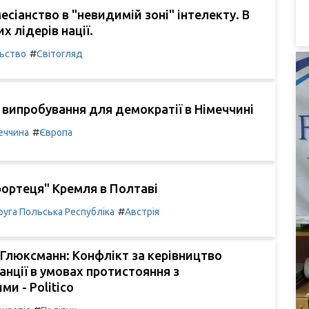
есіанство в "невидимій зоні" інтелекту. В
их лідерів нації.
#
льство
Світогляд
випробування для демократії в Німеччині
#
еччина
Європа
ортеця" Кремля в Полтаві
#
руга Польська Республіка
Австрія
Глюксманн: Конфлікт за керівництво
анції в умовах протистояння з
ми - Politico