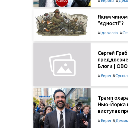
#
#
Європа
Демо
Яким чином 
"єдності"?
#
#
Ідеологія
От
Сергей Граб
преддверие
Блоги | OB
#
#
Євреї
Суспі
Трамп охара
Нью-Йорка 
виступає пр
#
#
Євреї
Демок