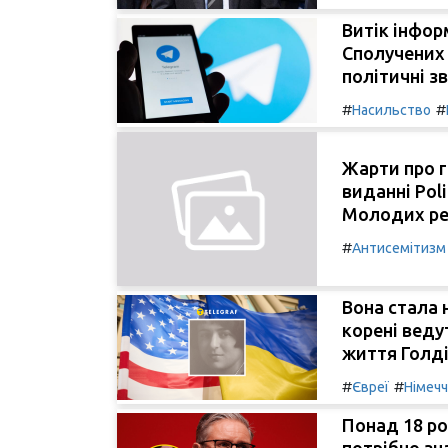
Витік інфор
Сполучених 
політичні з
#
#
Насильство
Жарти про г
виданні Pol
Молодих ре
#
Антисемітизм
Вона стала
корені веду
життя Голді
#
#
Євреї
Німеч
Понад 18 ро
потрібно зн