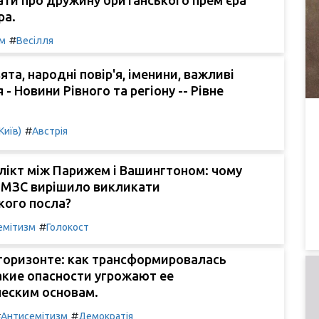
ра.
#
м
Весілля
ята, народні повір'я, іменини, важливі
 - Новини Рівного та регіону -- Рівне
#
Київ)
Австрія
лікт між Парижем і Вашингтоном: чому
 МЗС вирішило викликати
кого посла?
#
емітизм
Голокост
горизонте: как трансформировалась
акие опасности угрожают ее
еским основам.
#
#
Антисемітизм
Демократія