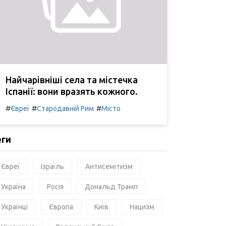
Найчарівніші села та містечка
Іспанії: вони вразять кожного.
#
#
#
Євреї
Стародавній Рим
Місто
еги
Євреї
Ізраїль
Антисемітизм
Україна
Росія
Дональд Трамп
Українці
Європа
Київ
Нацизм