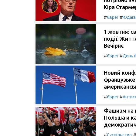
Кіра Старме
#
#
Євреї
Юдаїз
1 жовтня: св
події. Життя
Вечірнє
#
#
Євреї
День (
Новий конф
французьке
американсь
#
#
Євреї
Антис
Фашизм на 
Польша и к
демократич
#
Суспільство