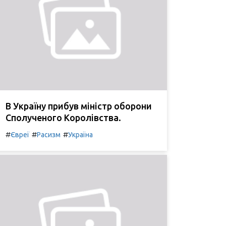
В Україну прибув міністр оборони
Сполученого Королівства.
#
#
#
Євреї
Расизм
Україна