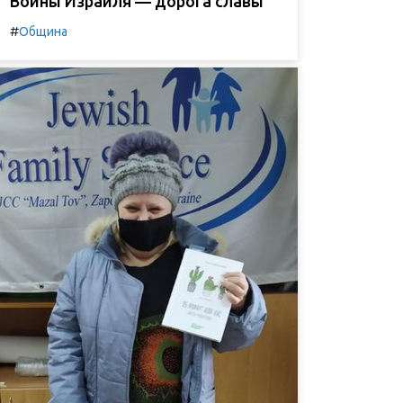
Воины Израиля — дорога славы
#
Община