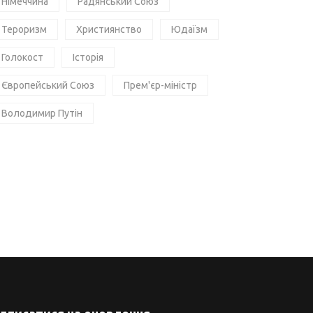
Німеччина
Радянський Союз
Тероризм
Християнство
Юдаїзм
Голокост
Історія
Європейський Союз
Прем'єр-міністр
Володимир Путін