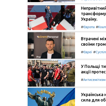
Непривітний
трансформує
Україну.
#
#
Європа
Коал
Втрачені мі
своїми гро
#
#
Євреї
Суспі
У Польщі ти
акції протес
#
Антисемітизм
Українська 
сила для об