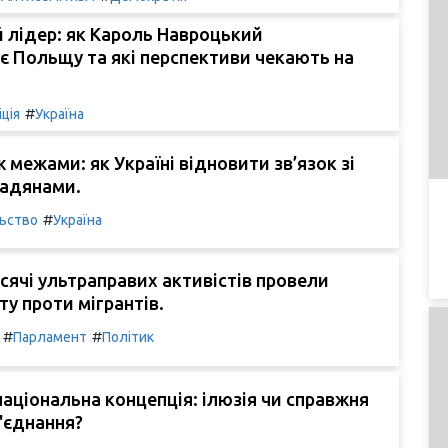
 лідер: як Кароль Навроцький
 Польщу та які перспективи чекають на
#
іція
Україна
ж межами: як Україні відновити зв’язок зі
мадянами.
#
льство
Україна
сячі ультраправих активістів провели
ту проти мігрантів.
#
#
Парламент
Політик
національна концепція: ілюзія чи справжня
'єднання?