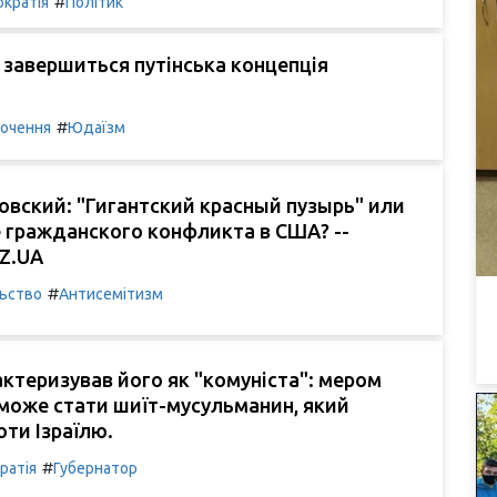
#
кратія
Політик
завершиться путінська концепція
#
очення
Юдаїзм
овский: "Гигантский красный пузырь" или
 гражданского конфликта в США? --
OZ.UA
#
льство
Антисемітизм
ктеризував його як "комуніста": мером
може стати шиїт-мусульманин, який
оти Ізраїлю.
#
ратія
Губернатор