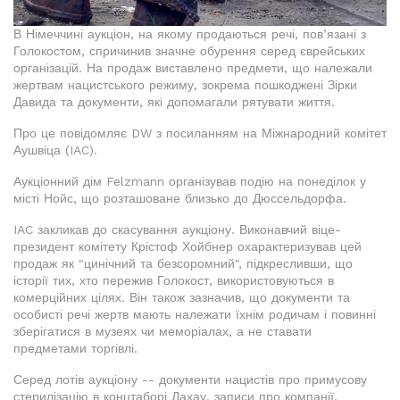
В Німеччині аукціон, на якому продаються речі, пов’язані з
Голокостом, спричинив значне обурення серед єврейських
організацій. На продаж виставлено предмети, що належали
жертвам нацистського режиму, зокрема пошкоджені Зірки
Давида та документи, які допомагали рятувати життя.
Про це повідомляє DW з посиланням на Міжнародний комітет
Аушвіца (IAC).
Аукціонний дім Felzmann організував подію на понеділок у
місті Нойс, що розташоване близько до Дюссельдорфа.
IAC закликав до скасування аукціону. Виконавчий віце-
президент комітету Крістоф Хойбнер охарактеризував цей
продаж як "цинічний та безсоромний", підкресливши, що
історії тих, хто пережив Голокост, використовуються в
комерційних цілях. Він також зазначив, що документи та
особисті речі жертв мають належати їхнім родичам і повинні
зберігатися в музеях чи меморіалах, а не ставати
предметами торгівлі.
Серед лотів аукціону -- документи нацистів про примусову
стерилізацію в концтаборі Дахау, записи про компанії,