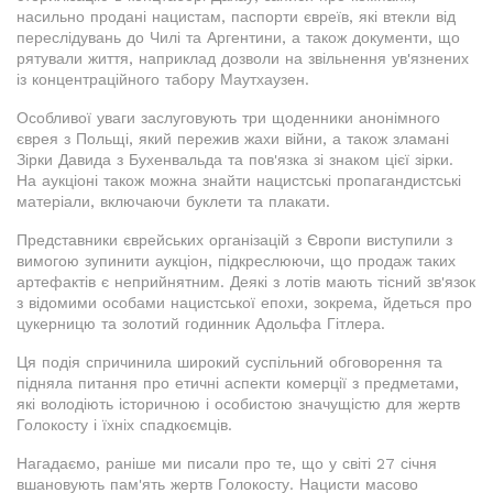
насильно продані нацистам, паспорти євреїв, які втекли від
переслідувань до Чилі та Аргентини, а також документи, що
рятували життя, наприклад дозволи на звільнення ув'язнених
із концентраційного табору Маутхаузен.
Особливої уваги заслуговують три щоденники анонімного
єврея з Польщі, який пережив жахи війни, а також зламані
Зірки Давида з Бухенвальда та пов'язка зі знаком цієї зірки.
На аукціоні також можна знайти нацистські пропагандистські
матеріали, включаючи буклети та плакати.
Представники єврейських організацій з Європи виступили з
вимогою зупинити аукціон, підкреслюючи, що продаж таких
артефактів є неприйнятним. Деякі з лотів мають тісний зв'язок
з відомими особами нацистської епохи, зокрема, йдеться про
цукерницю та золотий годинник Адольфа Гітлера.
Ця подія спричинила широкий суспільний обговорення та
підняла питання про етичні аспекти комерції з предметами,
які володіють історичною і особистою значущістю для жертв
Голокосту і їхніх спадкоємців.
Нагадаємо, раніше ми писали про те, що у світі 27 січня
вшановують пам'ять жертв Голокосту. Нацисти масово