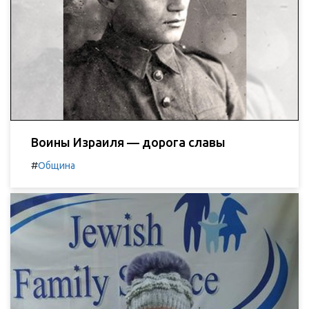
Воины Израиля — дорога славы
#
Община