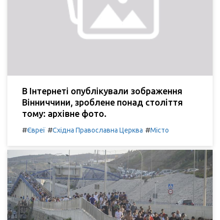
В Інтернеті опублікували зображення
Вінниччини, зроблене понад століття
тому: архівне фото.
#
#
#
Євреї
Східна Православна Церква
Місто