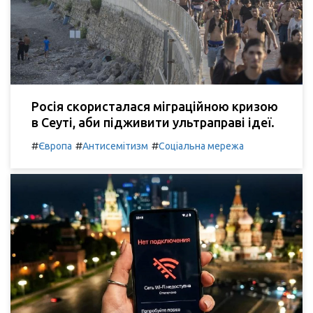
Росія скористалася міграційною кризою
в Сеуті, аби підживити ультраправі ідеї.
#
#
#
Європа
Антисемітизм
Соціальна мережа