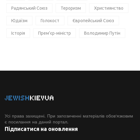
Радянський Союз
Тероризм
Християнство
Юдаїзм
Голокост
Європейський Союз
Історія
Прем'єр-міністр
Володимир Путін
JEWISH
KIEVUA
Усі права захищені. При запозиченні матеріалів обов'язковим
є посилання на даний портал.
Підписатися на оновлення