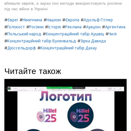
вбивали євреїв, а зараз їхні методи використовують росіяни
під час війни в Україні.
#
#
#
#
#
Євреї
Німеччина
Нацизм
Європа
Адольф Гітлер
#
#
#
#
#
#
Голокост
Росіяни
Історія
Реклама
Аукціон
Аргентина
#
#
#
Польський народ
Концентраційний табір Аушвіц
Чилі
#
#
Концентраційний табір Бухенвальд
Зірка Давида
#
#
Дюссельдорф
Концентраційний табір Дахау
Читайте також