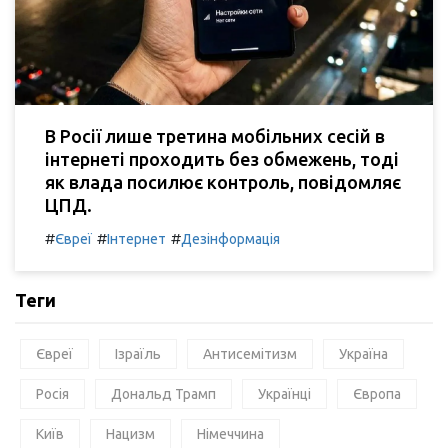
В Росії лише третина мобільних сесій в
інтернеті проходить без обмежень, тоді
як влада посилює контроль, повідомляє
ЦПД.
#
#
#
Євреї
Інтернет
Дезінформація
Теги
Євреї
Ізраїль
Антисемітизм
Україна
Росія
Дональд Трамп
Українці
Європа
Київ
Нацизм
Німеччина