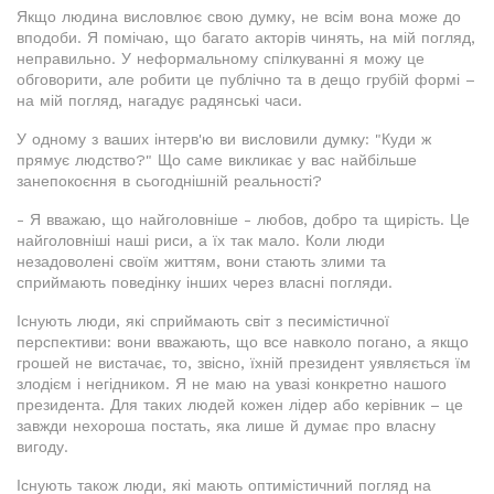
Якщо людина висловлює свою думку, не всім вона може до
вподоби. Я помічаю, що багато акторів чинять, на мій погляд,
неправильно. У неформальному спілкуванні я можу це
обговорити, але робити це публічно та в дещо грубій формі –
на мій погляд, нагадує радянські часи.
У одному з ваших інтерв'ю ви висловили думку: "Куди ж
прямує людство?" Що саме викликає у вас найбільше
занепокоєння в сьогоднішній реальності?
- Я вважаю, що найголовніше - любов, добро та щирість. Це
найголовніші наші риси, а їх так мало. Коли люди
незадоволені своїм життям, вони стають злими та
сприймають поведінку інших через власні погляди.
Існують люди, які сприймають світ з песимістичної
перспективи: вони вважають, що все навколо погано, а якщо
грошей не вистачає, то, звісно, їхній президент уявляється їм
злодієм і негідником. Я не маю на увазі конкретно нашого
президента. Для таких людей кожен лідер або керівник – це
завжди нехороша постать, яка лише й думає про власну
вигоду.
Існують також люди, які мають оптимістичний погляд на