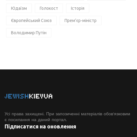
Юдаїзм
Голокост
Історія
Європейський Союз
Прем'єр-міністр
Володимир Путін
JEWISH
KIEVUA
Усі права захищені. При запозиченні матеріалів обов'язковим
є посилання на даний портал.
Підписатися на оновлення