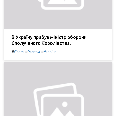
В Україну прибув міністр оборони
Сполученого Королівства.
#
#
#
Євреї
Расизм
Україна