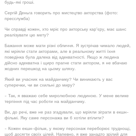
будь-які гроші.
Сергій Деньга говорить про мистецтво акторства (фото:
пресслужба)
Чи справді кожен, хто мріє про акторську кар’єру, має шанс
реалізувати цю мету?
Бажання може мати різні обличчя. Я зустрічав чимало людей,
які мріяли стати акторами, але в реальному житті їхня
поведінка була далека від адекватності. Якщо ж людина
дійсно адекватна і щиро прагне стати актором, я не вбачаю
жодних перешкод на цьому шляху.
Який ви учасник на майданчику? Чи виникають у вас
суперечки, чи ви схильні до миру?
- Так, я вважаю себе миролюбною людиною. У мене велике
терпіння під час роботи на майданчику.
Ви, до речі, вже не раз згадували, що мріяли зіграти в екшн-
фільмі. Яку саме персонажа ви б хотіли втілити?
- Кожен екшн-фільм, у якому персонаж переборює труднощі,
щоб досягти своїх цілей. Напевно, я вже занадто зрілий для