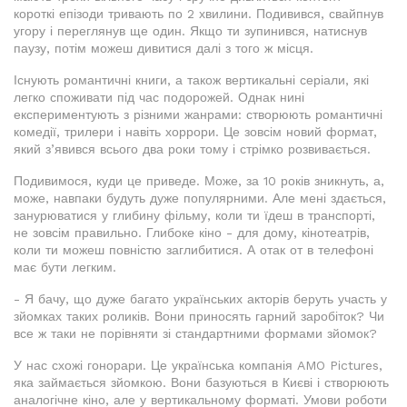
короткі епізоди тривають по 2 хвилини. Подивився, свайпнув
угору і переглянув ще один. Якщо ти зупинився, натиснув
паузу, потім можеш дивитися далі з того ж місця.
Існують романтичні книги, а також вертикальні серіали, які
легко споживати під час подорожей. Однак нині
експериментують з різними жанрами: створюють романтичні
комедії, трилери і навіть хоррори. Це зовсім новий формат,
який з’явився всього два роки тому і стрімко розвивається.
Подивимося, куди це приведе. Може, за 10 років зникнуть, а,
може, навпаки будуть дуже популярними. Але мені здається,
занурюватися у глибину фільму, коли ти їдеш в транспорті,
не зовсім правильно. Глибоке кіно - для дому, кінотеатрів,
коли ти можеш повністю заглибитися. А отак от в телефоні
має бути легким.
- Я бачу, що дуже багато українських акторів беруть участь у
зйомках таких роликів. Вони приносять гарний заробіток? Чи
все ж таки не порівняти зі стандартними формами зйомок?
У нас схожі гонорари. Це українська компанія AMO Pictures,
яка займається зйомкою. Вони базуються в Києві і створюють
аналогічне кіно, але у вертикальному форматі. Умови роботи