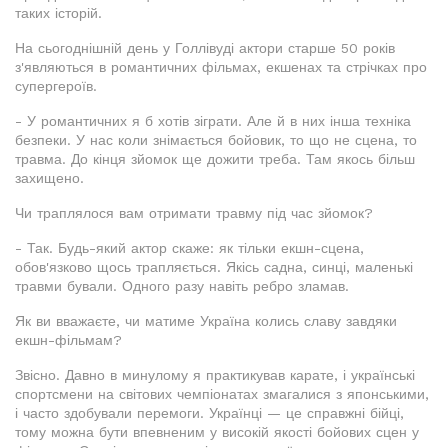
таких історій.
На сьогоднішній день у Голлівуді актори старше 50 років
з'являються в романтичних фільмах, екшенах та стрічках про
супергероїв.
- У романтичних я б хотів зіграти. Але й в них інша техніка
безпеки. У нас коли знімається бойовик, то що не сцена, то
травма. До кінця зйомок ще дожити треба. Там якось більш
захищено.
Чи траплялося вам отримати травму під час зйомок?
- Так. Будь-який актор скаже: як тільки екшн-сцена,
обов'язково щось трапляється. Якісь садна, синці, маленькі
травми бували. Одного разу навіть ребро зламав.
Як ви вважаєте, чи матиме Україна колись славу завдяки
екшн-фільмам?
Звісно. Давно в минулому я практикував карате, і українські
спортсмени на світових чемпіонатах змагалися з японськими,
і часто здобували перемоги. Українці — це справжні бійці,
тому можна бути впевненим у високій якості бойових сцен у