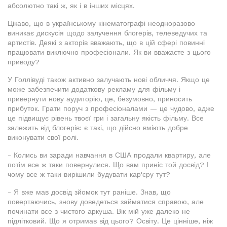
абсолютно такі ж, як і в інших місцях.
Цікаво, що в українському кінематографі неодноразово
виникає дискусія щодо залучення блогерів, телеведучих та
артистів. Деякі з акторів вважають, що в цій сфері повинні
працювати виключно професіонали. Як ви вважаєте з цього
приводу?
У Голлівуді також активно залучають нові обличчя. Якщо це
може забезпечити додаткову рекламу для фільму і
привернути нову аудиторію, це, безумовно, приносить
прибуток. Грати поруч з професіоналами — це чудово, адже
це підвищує рівень твоєї гри і загальну якість фільму. Все
залежить від блогерів: є такі, що дійсно вміють добре
виконувати свої ролі.
- Колись ви заради навчання в США продали квартиру, але
потім все ж таки повернулися. Що вам приніс той досвід? І
чому все ж таки вирішили будувати кар'єру тут?
- Я вже мав досвід зйомок тут раніше. Знав, що
повертаючись, знову доведеться займатися справою, але
починати все з чистого аркуша. Вік мій уже далеко не
підлітковий. Що я отримав від цього? Освіту. Це цінніше, ніж