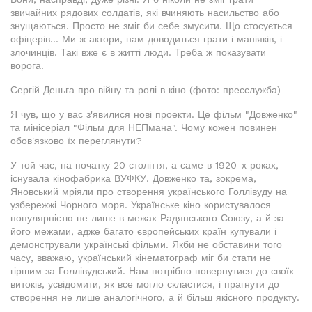
звичайних рядових солдатів, які вчиняють насильство або
знущаються. Просто не зміг би себе змусити. Що стосується
офіцерів... Ми ж актори, нам доводиться грати і маніяків, і
злочинців. Такі вже є в житті люди. Треба ж показувати
ворога.
Сергій Деньга про війну та ролі в кіно (фото: пресслужба)
Я чув, що у вас з'явилися нові проекти. Це фільм "Довженко"
та мінісеріал "Фільм для НЕПмана". Чому кожен повинен
обов'язково їх переглянути?
У той час, на початку 20 століття, а саме в 1920-х роках,
існувала кінофабрика ВУФКУ. Довженко та, зокрема,
Яновський мріяли про створення українського Голлівуду на
узбережжі Чорного моря. Українське кіно користувалося
популярністю не лише в межах Радянського Союзу, а й за
його межами, адже багато європейських країн купували і
демонстрували українські фільми. Якби не обставини того
часу, вважаю, український кінематограф міг би стати не
гіршим за Голлівудський. Нам потрібно повернутися до своїх
витоків, усвідомити, як все могло скластися, і прагнути до
створення не лише аналогічного, а й більш якісного продукту.