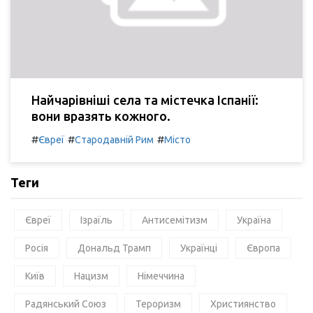
Найчарівніші села та містечка Іспанії:
вони вразять кожного.
#
#
#
Євреї
Стародавній Рим
Місто
Теги
Євреї
Ізраїль
Антисемітизм
Україна
Росія
Дональд Трамп
Українці
Європа
Київ
Нацизм
Німеччина
Радянський Союз
Тероризм
Християнство