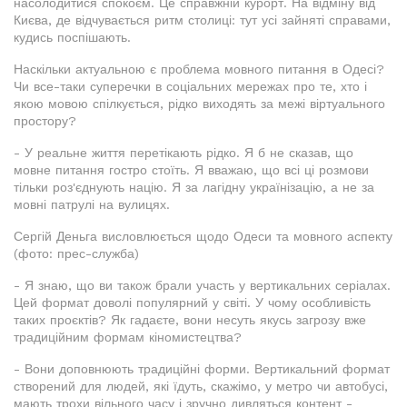
насолодитися спокоєм. Це справжній курорт. На відміну від
Києва, де відчувається ритм столиці: тут усі зайняті справами,
кудись поспішають.
Наскільки актуальною є проблема мовного питання в Одесі?
Чи все-таки суперечки в соціальних мережах про те, хто і
якою мовою спілкується, рідко виходять за межі віртуального
простору?
- У реальне життя перетікають рідко. Я б не сказав, що
мовне питання гостро стоїть. Я вважаю, що всі ці розмови
тільки роз'єднують націю. Я за лагідну українізацію, а не за
мовні патрулі на вулицях.
Сергій Деньга висловлюється щодо Одеси та мовного аспекту
(фото: прес-служба)
- Я знаю, що ви також брали участь у вертикальних серіалах.
Цей формат доволі популярний у світі. У чому особливість
таких проєктів? Як гадаєте, вони несуть якусь загрозу вже
традиційним формам кіномистецтва?
- Вони доповнюють традиційні форми. Вертикальний формат
створений для людей, які їдуть, скажімо, у метро чи автобусі,
мають трохи вільного часу і зручно дивляться контент -