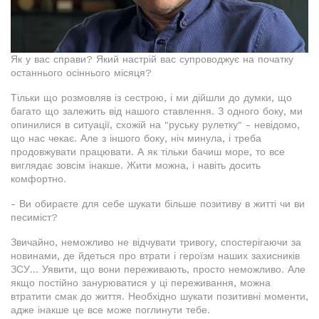
Як у вас справи? Який настрій вас супроводжує на початку
останнього осіннього місяця?
Тільки що розмовляв із сестрою, і ми дійшли до думки, що
багато що залежить від нашого ставлення. З одного боку, ми
опинилися в ситуації, схожій на "руську рулетку" - невідомо,
що нас чекає. Але з іншого боку, ніч минула, і треба
продовжувати працювати. А як тільки бачиш море, то все
виглядає зовсім інакше. Жити можна, і навіть досить
комфортно.
- Ви обираєте для себе шукати більше позитиву в житті чи ви
песиміст?
Звичайно, неможливо не відчувати тривогу, спостерігаючи за
новинами, де йдеться про втрати і героїзм наших захисників
ЗСУ... Уявити, що вони переживають, просто неможливо. Але
якщо постійно занурюватися у ці переживання, можна
втратити смак до життя. Необхідно шукати позитивні моменти,
адже інакше це все може поглинути тебе.