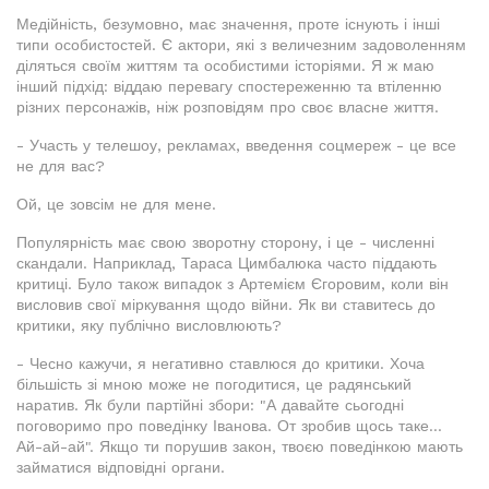
Медійність, безумовно, має значення, проте існують і інші
типи особистостей. Є актори, які з величезним задоволенням
діляться своїм життям та особистими історіями. Я ж маю
інший підхід: віддаю перевагу спостереженню та втіленню
різних персонажів, ніж розповідям про своє власне життя.
- Участь у телешоу, рекламах, введення соцмереж - це все
не для вас?
Ой, це зовсім не для мене.
Популярність має свою зворотну сторону, і це - численні
скандали. Наприклад, Тараса Цимбалюка часто піддають
критиці. Було також випадок з Артемієм Єгоровим, коли він
висловив свої міркування щодо війни. Як ви ставитесь до
критики, яку публічно висловлюють?
- Чесно кажучи, я негативно ставлюся до критики. Хоча
більшість зі мною може не погодитися, це радянський
наратив. Як були партійні збори: "А давайте сьогодні
поговоримо про поведінку Іванова. От зробив щось таке...
Ай-ай-ай". Якщо ти порушив закон, твоєю поведінкою мають
займатися відповідні органи.