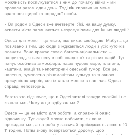
можливість поспілкуватися з ним до початку війни - ми
провели разом один день. Тоді він справив на мене
враження щирої та порядної особи.
- Ви родом з Одеси вже вчетверте. Які, на вашу думку,
аспекти міста залишаються незрозумілими для інших людей?
Одеса для мене – це місто, яке дихає свободою. Мабуть, це
пов'язано з тим, що сюди з'їжджаються люди з усіх куточків
планети. Воно вражає своєю багатонаціональністю –
наприклад, я сам несу в собі спадок п'яти різних націй. Тут
панує особлива атмосфера: наше чудове море, платани,
каштани, акації та неповторний одеський гумор. Все це,
напевно, зумовлено різноманіттям культур та значною
присутністю євреїв, хоч їх стало менше в наш час. Одеса
справді неповторна.
Багато хто відзначає, що в Одесі жителі завжди спокійні і не
квапляться. Чому ж це відбувається?
Одеса — це не місто для роботи, а справжній оазис
відпочинку. Тут людей можна побачити, як вони
прокидаються, а на роботу зазвичай приїжджають лише о 10-
11 годині. Потім знову повертаються додому, щоб