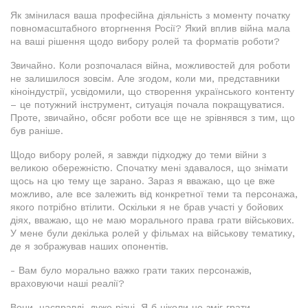
Як змінилася ваша професійна діяльність з моменту початку
повномасштабного вторгнення Росії? Який вплив війна мала
на ваші рішення щодо вибору ролей та форматів роботи?
Звичайно. Коли розпочалася війна, можливостей для роботи
не залишилося зовсім. Але згодом, коли ми, представники
кіноіндустрії, усвідомили, що створення українського контенту
– це потужний інструмент, ситуація почала покращуватися.
Проте, звичайно, обсяг роботи все ще не зрівнявся з тим, що
був раніше.
Щодо вибору ролей, я завжди підходжу до теми війни з
великою обережністю. Спочатку мені здавалося, що знімати
щось на цю тему ще зарано. Зараз я вважаю, що це вже
можливо, але все залежить від конкретної теми та персонажа,
якого потрібно втілити. Оскільки я не брав участі у бойових
діях, вважаю, що не маю морального права грати військових.
У мене були декілька ролей у фільмах на військову тематику,
де я зображував наших опонентів.
- Вам було морально важко грати таких персонажів,
враховуючи наші реалії?
Вони, насправді, дуже різні. Я б ніколи не зміг грати