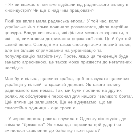
- Як ви вважаєте, ми вже відійшли від радянського впливу в
кіноіндустрії? Чи ще є над чим працювати?
Який же вплив мала радянська епоха? У той час, коли
українське кіно тільки починало розвиватися, діяла партійна
цензура. Влада визначала, які фільми можна створювати, а
які – ні, вимагаючи дотримання державної лінії. Це й був той
самий вплив. Сьогодні ми також спостерігаємо певний вплив,
але він більше спрямований на українізацію та
популяризацію патріотизму. Проте, якщо ця тенденція буде
занадто агресивною, це також може призвести до негативних
наслідків.
Має бути вільна, щаслива країна, щоб показувати щасливих
українців у вільній та красивій державі. Як такого впливу
радянського вже немає. Так, ми були постійно на других
ролях, як обслуговчий персонал для нашого "великого брата".
Цей вплив ще залишився. Ще не відчуваємо, що ми
самостійна одиниця - оце трохи є.
- У червні ворожа ракета влучила в Одеську кіностудію, де
знімали "Довженка". Як команда пережила цей удар і чи
змінилося ставлення до байопіку після цього?