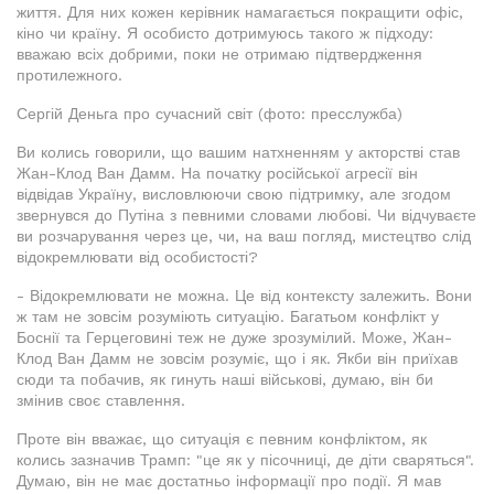
життя. Для них кожен керівник намагається покращити офіс,
кіно чи країну. Я особисто дотримуюсь такого ж підходу:
вважаю всіх добрими, поки не отримаю підтвердження
протилежного.
Сергій Деньга про сучасний світ (фото: пресслужба)
Ви колись говорили, що вашим натхненням у акторстві став
Жан-Клод Ван Дамм. На початку російської агресії він
відвідав Україну, висловлюючи свою підтримку, але згодом
звернувся до Путіна з певними словами любові. Чи відчуваєте
ви розчарування через це, чи, на ваш погляд, мистецтво слід
відокремлювати від особистості?
- Відокремлювати не можна. Це від контексту залежить. Вони
ж там не зовсім розуміють ситуацію. Багатьом конфлікт у
Боснії та Герцеговині теж не дуже зрозумілий. Може, Жан-
Клод Ван Дамм не зовсім розуміє, що і як. Якби він приїхав
сюди та побачив, як гинуть наші військові, думаю, він би
змінив своє ставлення.
Проте він вважає, що ситуація є певним конфліктом, як
колись зазначив Трамп: "це як у пісочниці, де діти сваряться".
Думаю, він не має достатньо інформації про події. Я мав