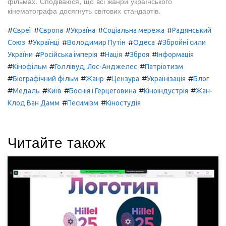
фільмах. Сподіваюся, що всі жанри українського
кінематографа досягнуть світових стандартів.
#
#
#
#
#
Євреї
Європа
Україна
Соціальна мережа
Радянський
#
#
#
#
Союз
Українці
Володимир Путін
Одеса
Збройні сили
#
#
#
#
України
Російська імперія
Нація
Зброя
Інформація
#
#
#
Кінофільм
Голлівуд, Лос-Анджелес
Патріотизм
#
#
#
#
#
Біографічний фільм
Жанр
Цензура
Українізація
Блог
#
#
#
#
#
Медаль
Київ
Боснія і Герцеговина
Кіноіндустрія
Жан-
#
#
Клод Ван Дамм
Песимізм
Кіностудія
Читайте також