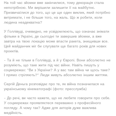
На той час зйомки вже закінчилися, тому декорація стала
непотрібною. Ми вирішили залишити її на майбутнє.
Призвичаїлися до того, що це ще один виклик, який потрібно
витримати, і не більше того, на жаль. Що ж робити, коли
людина неадекватна?
У Голлівуді, очевидно, не усвідомлюють, що означає знімати
фільми в Україні, де сьогодні ти завершив зйомки, а вже
завтра на твою локацію може впасти ракета, знищивши все.
Цей майданчик міг би слугувати ще багато років для нових
проектів.
- Та й не тільки в Голлівуді, а й у Європі. Вони абсолютно не
розуміють, що таке жити під час війни. Навіть пишуть у
соцмережах: "Ви з України? А у вас там війна чи щось таке?
І прямо стріляють?" Люди живуть абсолютно іншим життям.
Сергій Деньга розповідає про те, як війна позначилася на
українському кінематографі (фото: пресслужба)
- До речі, ви часто кажете, що не любите говорити про себе.
У соцмережах проявляєтеся переважно з професійного
погляду. А чому так? Адже для акторів дуже важлива
медійність.