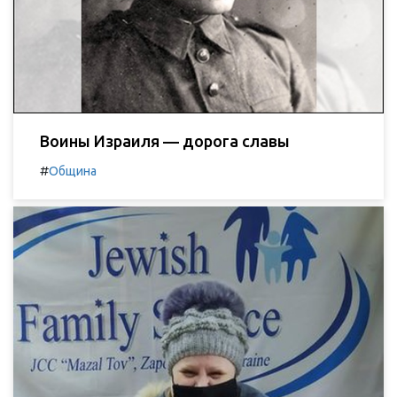
Воины Израиля — дорога славы
#
Община