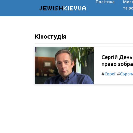
Політика
Мис
JEWISH
KIEVUA
та р
Кіностудія
Сергій День
право зобра
#
#
Євреї
Європ