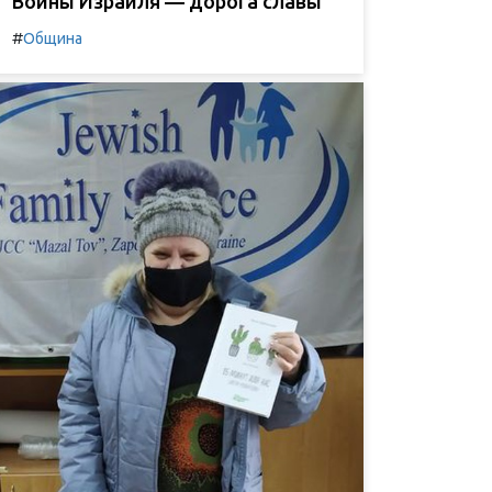
Воины Израиля — дорога славы
#
Община