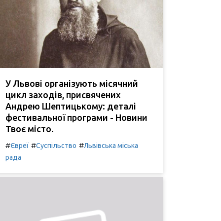
У Львові організують місячний
цикл заходів, присвячених
Андрею Шептицькому: деталі
фестивальної програми - Новини
Твоє місто.
#
#
#
Євреї
Суспільство
Львівська міська
рада