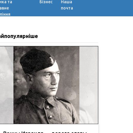
ика та
Бізнес
Наша
авне
почта
ління
айпопулярніше