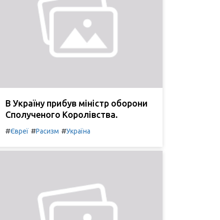
В Україну прибув міністр оборони
Сполученого Королівства.
#
#
#
Євреї
Расизм
Україна