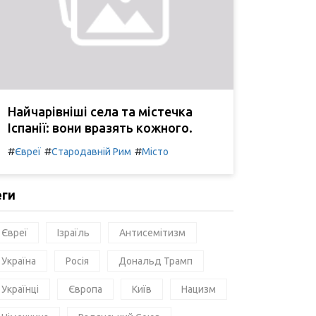
Найчарівніші села та містечка
Іспанії: вони вразять кожного.
#
#
#
Євреї
Стародавній Рим
Місто
еги
Євреї
Ізраїль
Антисемітизм
Україна
Росія
Дональд Трамп
Українці
Європа
Київ
Нацизм