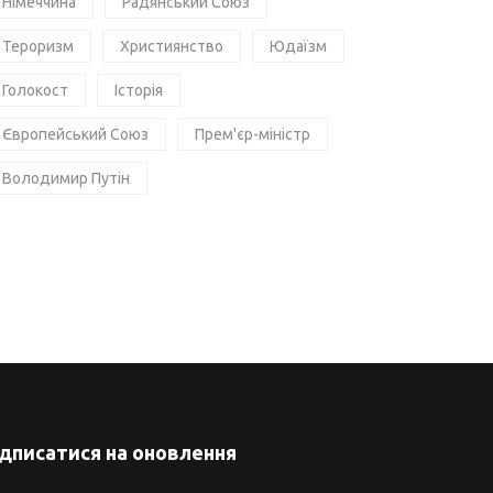
Німеччина
Радянський Союз
Тероризм
Християнство
Юдаїзм
Голокост
Історія
Європейський Союз
Прем'єр-міністр
Володимир Путін
ідписатися на оновлення