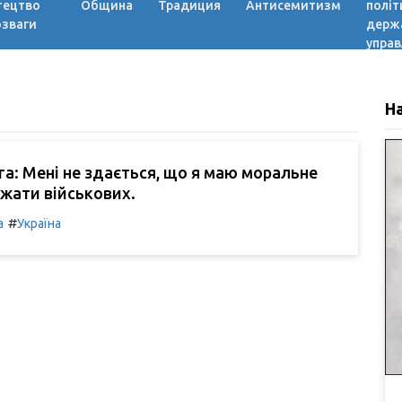
тецтво
Община
Традиция
Антисемитизм
політ
озваги
держ
управ
Н
га: Мені не здається, що я маю моральне
жати військових.
#
а
Україна