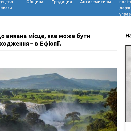
тецтво
Община
Традиция
Антисемитизм
політ
озваги
держ
управ
що виявив місце, яке може бути
Н
одження – в Ефіопії.