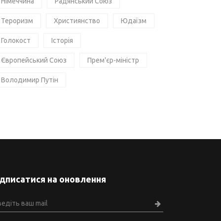
Німеччина
Радянський Союз
Тероризм
Християнство
Юдаїзм
Голокост
Історія
Європейський Союз
Прем'єр-міністр
Володимир Путін
ідписатися на оновлення