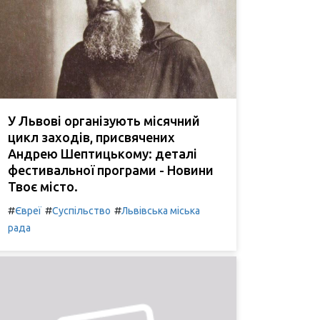
У Львові організують місячний
цикл заходів, присвячених
Андрею Шептицькому: деталі
фестивальної програми - Новини
Твоє місто.
#
#
#
Євреї
Суспільство
Львівська міська
рада