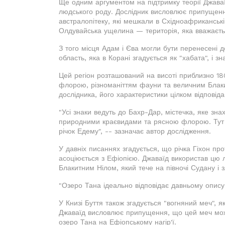
Ще одним аргументом на підтримку теорії Джаваї
людського роду. Дослідник висловлює припущенн
австралопітеку, які мешкали в Східноафриканськ
Олдувайська ущелина — територія, яка вважаєть
З того місця Адам і Єва могли бути перенесені д
область, яка в Корані згадується як "хабата", і зн
Цей регіон розташований на висоті приблизно 18
флорою, різноманіттям фауни та величним Блаки
дослідника, його характеристики цілком відповід
"Усі знаки ведуть до Бахр-Дар, містечка, яке зна
природними краєвидами та рясною флорою. Тут т
річок Едему", -- зазначає автор дослідження.
У давніх писаннях згадується, що річка Гіхон про
асоціюється з Ефіопією. Джаваїд використав цю лін
Блакитним Нілом, який тече на півночі Судану і 
"Озеро Тана ідеально відповідає давньому опису 
У Книзі Буття також згадується "вогняний меч", я
Джаваїд висловлює припущення, що цей меч може 
озеро Тана на Ефіопському нагір'ї.