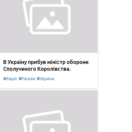
В Україну прибув міністр оборони
Сполученого Королівства.
#
#
#
Євреї
Расизм
Україна