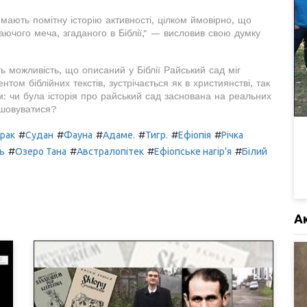
мають помітну історію активності, цілком ймовірно, що
ючого меча, згаданого в Біблії," — висловив свою думку
ь можливість, що описаний у Біблії Райський сад міг
том біблійних текстів, зустрічається як в християнстві, так
м: чи була історія про райський сад заснована на реальних
ашовуватися?
#
#
#
#
#
#
Ірак
Судан
Фауна
Адаме.
Тигр.
Ефіопія
Річка
#
#
#
#
ь
Озеро Тана
Австралопітек
Ефіопське нагір'я
Білий
А