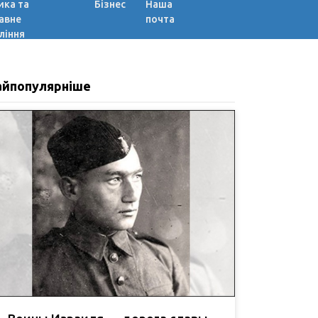
ика та
Бізнес
Наша
авне
почта
ління
айпопулярніше