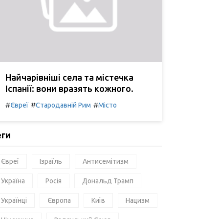
Найчарівніші села та містечка
Іспанії: вони вразять кожного.
#
#
#
Євреї
Стародавній Рим
Місто
еги
Євреї
Ізраїль
Антисемітизм
Україна
Росія
Дональд Трамп
Українці
Європа
Київ
Нацизм