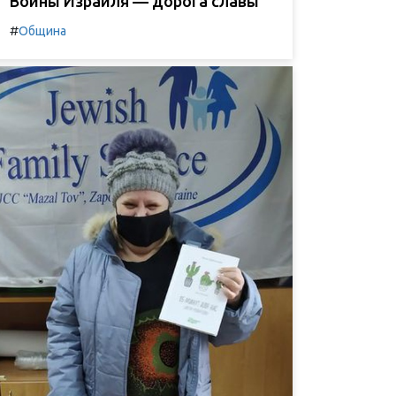
Воины Израиля — дорога славы
#
Община