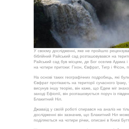
У своєму дослідженні, яке не пройшло рецензува
біблійний Райський сад розташовувався на територ
Райський сад був місцем, де Бог оселив Адама і
на чотири притоки: Гіхон, Євфрат, Тигр і Фісон, п
На основі таких географічних подробиць, які були 
Євфрат протікають на території сучасного Іраку,
висунув іншу теорію, він каже, що Едем міг знах
заході Ефіопії, він розташовується поруч із півд
Блакитний Ніл.
Джаваїд у своїй роботі спирався на аналіз не тіль
дослідженні він зазначив, що Блакитний Ніл може
поділяються на чотири річки, описані в Книзі Бутт