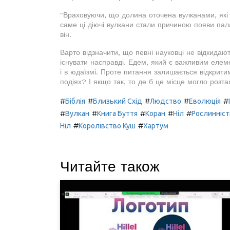
"Враховуючи, що долина оточена вулканами, які 
саме ці діючі вулкани стали причиною появи пала
він.
Варто відзначити, що певні науковці не відкидают
існувати насправді. Едем, який є важливим елемен
і в юдаїзмі. Проте питання залишається відкрити
подіях? І якщо так, то де б це місце могло розт
#
#
#
#
#
Біблія
Близький Схід
Людство
Еволюція
#
#
#
#
#
Вулкан
Книга Буття
Коран
Ніл
Рослинніст
#
#
Ніл
Королівство Куш
Хартум
Читайте також