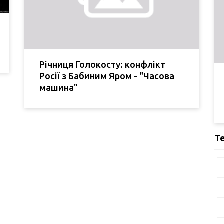
Річниця Голокосту: конфлікт
Росії з Бабиним Яром - "Часова
машина"
Т