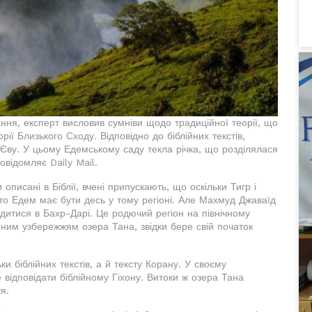
ння, експерт висловив сумніви щодо традиційної теорії, що
ії Близького Сходу. Відповідно до біблійних текстів,
 Єву. У цьому Едемському саду текла річка, що розділялася
овідомляє Daily Mail.
описані в Біблії, вчені припускають, що оскільки Тигр і
 то Едем має бути десь у тому регіоні. Але Махмуд Джаваїд
одитися в Бахр-Дарі. Це родючий регіон на північному
енним узбережжям озера Тана, звідки бере свій початок
ки біблійних текстів, а й тексту Корану. У своєму
 відповідати біблійному Гіхону. Витоки ж озера Тана
я.