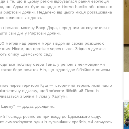
да є те, що в цьому регіоні відбувалася рання еволюція
я, що Адам міг бути нащадком Homo habilis або пізнього
ій рифтовій долині. Недалеко від цього місця розташована
ся колискою людства.
о гірського масиву Бахр-Дара, перед тим як спуститися в
айти свій дім у Рифтовій долині.
00 метрів над рівнем моря і відомий своєю розкішною
тним Нілом, що протікає через нього. Згідно з думкою
ають опису Едемського саду.
ходиться поблизу озера Тана, у регіоні з неймовірними
акож бере початок Ніл, що відповідає біблійним описам
тікає через території Куш — історичний термін, який часто
гвістичну підказку, щоб зв'язати біблійний Гіхон із
зливається з Білим Нілом у Хартумі.
Едему", -- додає дослідник.
кий Господь розмістив при вході до Едемського саду.
символізувати один із вулканічних хребтів, які оточують