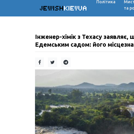
Політика
Мис
JEWISH
KIEVUA
та р
Інженер-хімік з Техасу заявляє, 
Едемським садом: його місцезнах