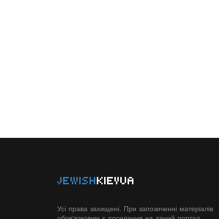
JEWISH
KIEVUA
Усі права захищені. При запозиченні матеріалів
обов'язковим є посилання на даний портал.