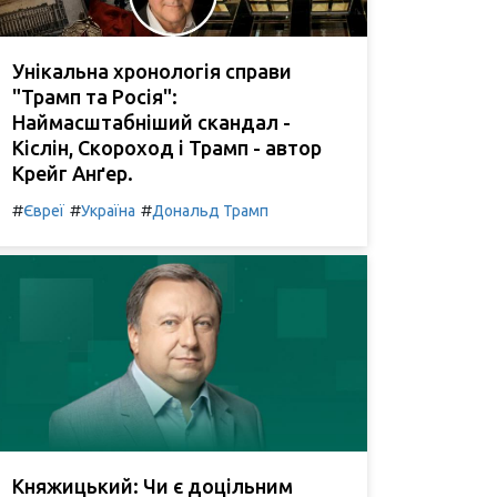
Унікальна хронологія справи
"Трамп та Росія":
Наймасштабніший скандал -
Кіслін, Скороход і Трамп - автор
Крейг Анґер.
#
#
#
Євреї
Україна
Дональд Трамп
Княжицький: Чи є доцільним