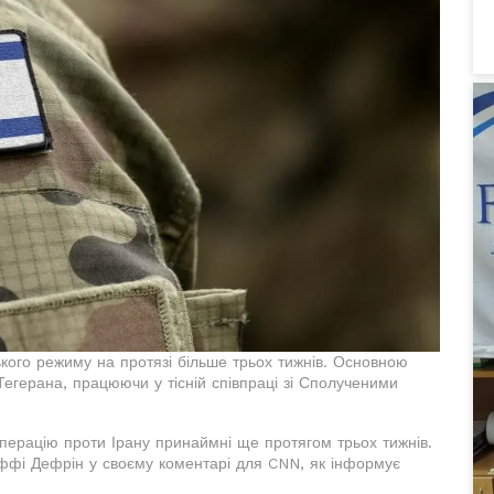
кого режиму на протязі більше трьох тижнів. Основною
егерана, працюючи у тісній співпраці зі Сполученими
операцію проти Ірану принаймні ще протягом трьох тижнів.
ффі Дефрін у своєму коментарі для CNN, як інформує