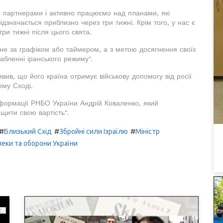
и партнерами і активно працюємо над планами, які
дзначається приблизно через три тижні. Крім того, у нас є
три тижні після цього свята.
не за графіком або таймером, а з метою досягнення своїх
лабленні іранського режиму".
вив, що його країна отримує військову допомогу від росії
ому Сході.
інформації РНБО України Андрій Коваленко, який
щити свою вартість".
#
#
#
Близький Схід
Збройні сили Ізраїлю
Міністр
пеки та оборони України