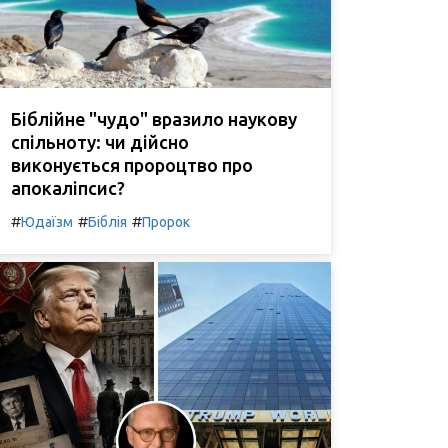
Біблійне "чудо" вразило наукову
спільноту: чи дійсно
виконується пророцтво про
апокаліпсис?
#
#
#
Юдаїзм
Біблія
Пророк