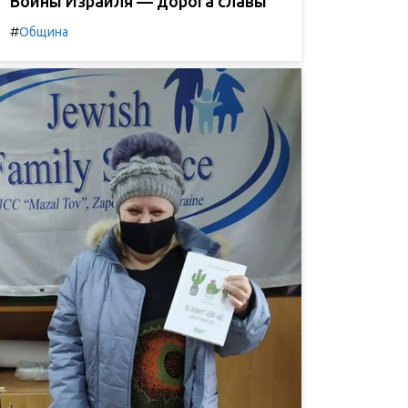
Воины Израиля — дорога славы
#
Община