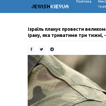
Політика
Мис
JEWISH
KIEVUA
та р
Ізраїль планує провести велико
Ірану, яка триватиме три тижні, 