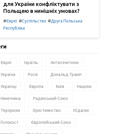
для України конфліктувати з
Польщею в нинішніх умовах?
#
#
#
Євреї
Суспільство
Друга Польська
Республіка
еги
Євреї
Ізраїль
Антисемітизм
Україна
Росія
Дональд Трамп
Українці
Європа
Київ
Нацизм
Німеччина
Радянський Союз
Тероризм
Християнство
Юдаїзм
Голокост
Європейський Союз