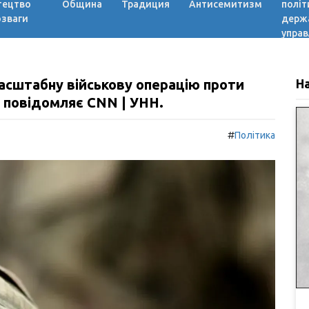
тецтво
Община
Традиция
Антисемитизм
політ
озваги
держ
управ
масштабну військову операцію проти
Н
- повідомляє CNN | УНН.
#
Політика