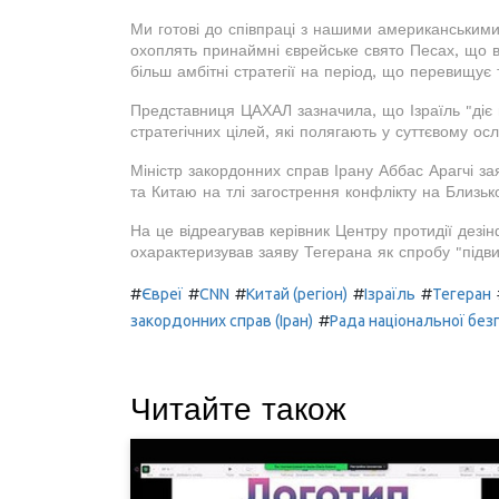
Ми готові до співпраці з нашими американським
охоплять принаймні єврейське свято Песах, що ві
більш амбітні стратегії на період, що перевищує 
Представниця ЦАХАЛ зазначила, що Ізраїль "діє 
стратегічних цілей, які полягають у суттєвому ос
Міністр закордонних справ Ірану Аббас Арагчі зая
та Китаю на тлі загострення конфлікту на Близьк
На це відреагував керівник Центру протидії дез
охарактеризував заяву Тегерана як спробу "підви
#
#
#
#
#
Євреї
CNN
Китай (регіон)
Ізраїль
Тегеран
#
закордонних справ (Іран)
Рада національної без
Читайте також