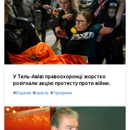
У Тель-Авіві правоохоронці жорстко
розігнали акцію протесту проти війни.
#
#
#
Юдаїзм
Ізраїль
Тероризм