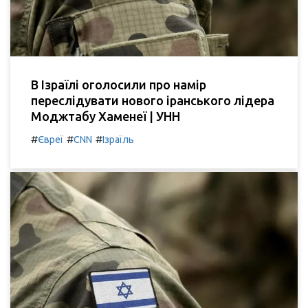
В Ізраїлі оголосили про намір
переслідувати нового іранського лідера
Моджтабу Хаменеї | УНН
#
#
#
Євреї
CNN
Ізраїль