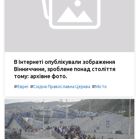
В Інтернеті опублікували зображення
Вінниччини, зроблене понад століття
тому: архівне фото.
#
#
#
Євреї
Східна Православна Церква
Місто