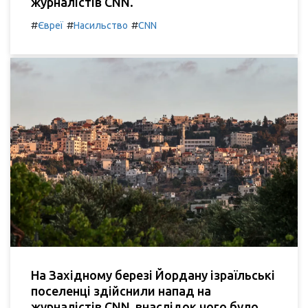
журналістів CNN.
#
#
#
Євреї
Насильство
CNN
На Західному березі Йордану ізраїльські
поселенці здійснили напад на
журналістів CNN, внаслідок чого було