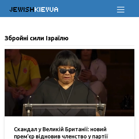
JEWISH
KIEVUA
Збройні сили Ізраїлю
Скандал у Великій Британії: новий
прем'єр відновив членство у партії