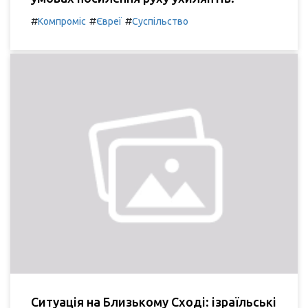
#
#
#
Компроміс
Євреї
Суспільство
Ситуація на Близькому Сході: ізраїльські