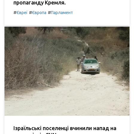
пропаганду Кремля.
#
#
#
Євреї
Європа
Парламент
Ізраїльські поселенці вчинили напад на