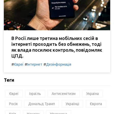
В Росії лише третина мобільних сесій в
інтернеті проходить без обмежень, тоді
як влада посилює контроль, повідомляє
ЦПД.
#
#
#
Євреї
Інтернет
Дезінформація
Теги
Євреї
Ізраїль
Антисемітизм
Україна
Росія
Дональд Трамп
Українці
Європа
Київ
Нацизм
Німеччина