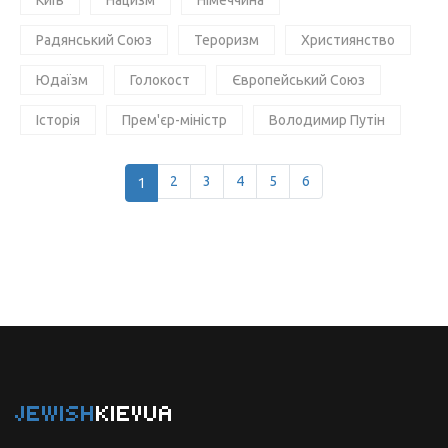
Радянський Союз
Тероризм
Християнство
Юдаїзм
Голокост
Європейський Союз
Історія
Прем'єр-міністр
Володимир Путін
1
2
3
4
5
6
JEWISH
KIEVUA