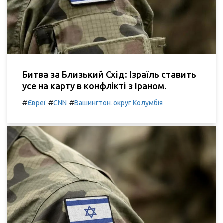
Битва за Близький Схід: Ізраїль ставить
усе на карту в конфлікті з Іраном.
#
#
#
Євреї
CNN
Вашингтон, округ Колумбія