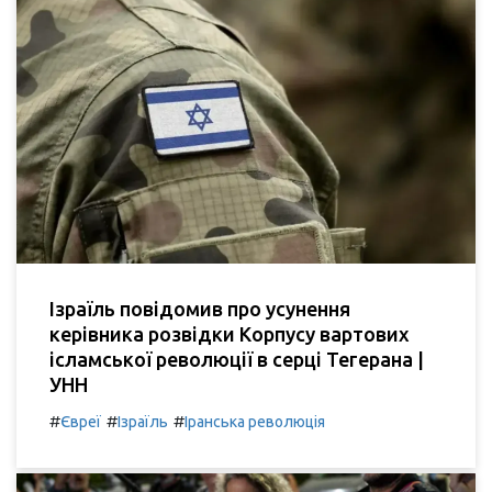
Ізраїль повідомив про усунення
керівника розвідки Корпусу вартових
ісламської революції в серці Тегерана |
УНН
#
#
#
Євреї
Ізраїль
Іранська революція