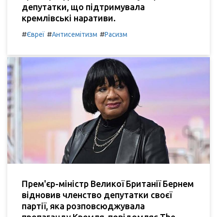
депутатки, що підтримувала
кремлівські наративи.
#
#
#
Євреї
Антисемітизм
Расизм
Прем'єр-міністр Великої Британії Бернем
відновив членство депутатки своєї
партії, яка розповсюджувала
пропаганду Кремля, повідомляє The