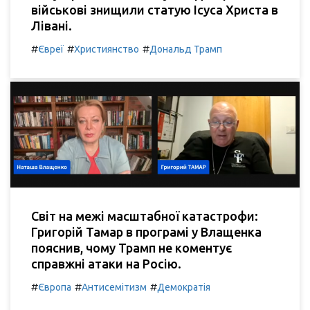
військові знищили статую Ісуса Христа в
Лівані.
#
#
#
Євреї
Християнство
Дональд Трамп
Світ на межі масштабної катастрофи:
Григорій Тамар в програмі у Влащенка
пояснив, чому Трамп не коментує
справжні атаки на Росію.
#
#
#
Європа
Антисемітизм
Демократія