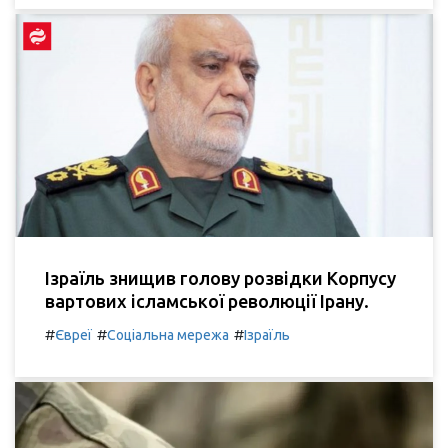
Ізраїль знищив голову розвідки Корпусу
вартових ісламської революції Ірану.
#
#
#
Євреї
Соціальна мережа
Ізраїль