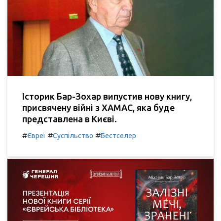
Історик Бар-Зохар випустив нову книгу,
присвячену війні з ХАМАС, яка буде
представлена в Києві.
#
#
#
Євреї
Суспільство
Бестселер