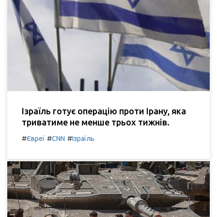
Ізраїль готує операцію проти Ірану, яка
триватиме не менше трьох тижнів.
#
#
#
Євреї
CNN
Ізраїль