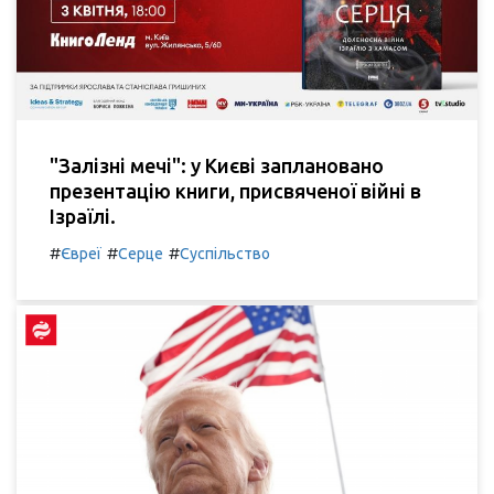
"Залізні мечі": у Києві заплановано
презентацію книги, присвяченої війні в
Ізраїлі.
#
#
#
Євреї
Серце
Суспільство