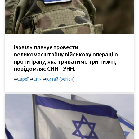
Ізраїль планує провести
великомасштабну військову операцію
проти Ірану, яка триватиме три тижні, -
повідомляє CNN | УНН.
#
#
#
Євреї
CNN
Китай (регіон)