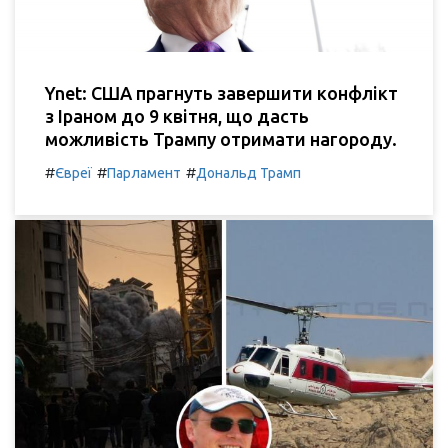
Ynet: США прагнуть завершити конфлікт
з Іраном до 9 квітня, що дасть
можливість Трампу отримати нагороду.
#
#
#
Євреї
Парламент
Дональд Трамп