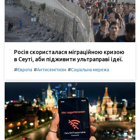
Росія скористалася міграційною кризою
в Сеуті, аби підживити ультраправі ідеї.
#
#
#
Європа
Антисемітизм
Соціальна мережа