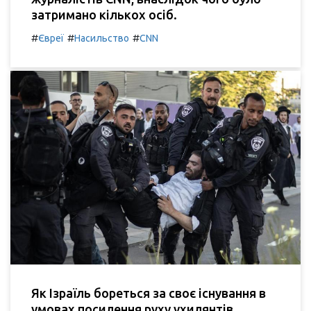
затримано кількох осіб.
#
#
#
Євреї
Насильство
CNN
Як Ізраїль бореться за своє існування в
умовах посилення руху ухилянтів.