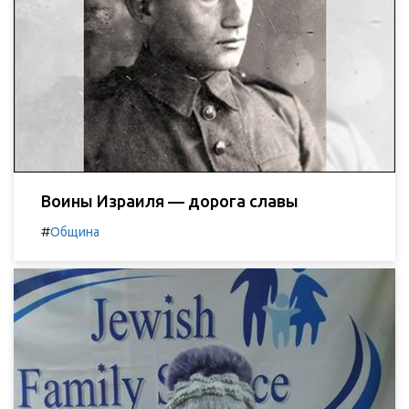
Воины Израиля — дорога славы
#
Община