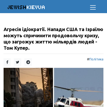
JEWISH
KIEVUA
Агресія ідіократії. Напади США та Ізраїлю
можуть спричинити продовольчу кризу,
що загрожує життю мільярдів людей -
Том Купер.
#
Політика