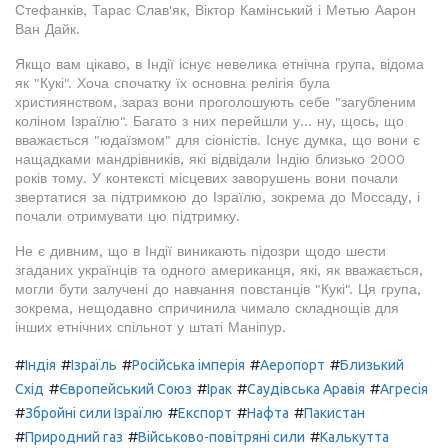
Стефанків, Тарас Слав'як, Віктор Камінський і Метью Аарон
Ван Дайк.
Якщо вам цікаво, в Індії існує невелика етнічна група, відома
як "Кукі". Хоча спочатку їх основна релігія була
християнством, зараз вони проголошують себе "загубленим
коліном Ізраїлю". Багато з них перейшли у... ну, щось, що
вважається "юдаїзмом" для сіоністів. Існує думка, що вони є
нащадками мандрівників, які відвідали Індію близько 2000
років тому. У контексті місцевих заворушень вони почали
звертатися за підтримкою до Ізраїлю, зокрема до Моссаду, і
почали отримувати цю підтримку.
Не є дивним, що в Індії виникають підозри щодо шести
згаданих українців та одного американця, які, як вважається,
могли бути залучені до навчання повстанців "Кукі". Ця група,
зокрема, нещодавно спричинила чимало складнощів для
інших етнічних спільнот у штаті Маніпур.
#
#
#
#
#
Індія
Ізраїль
Російська імперія
Аеропорт
Близький
#
#
#
#
Схід
Європейський Союз
Ірак
Саудівська Аравія
Агресія
#
#
#
#
Збройні сили Ізраїлю
Експорт
Нафта
Пакистан
#
#
#
Природний газ
Військово-повітряні сили
Калькутта