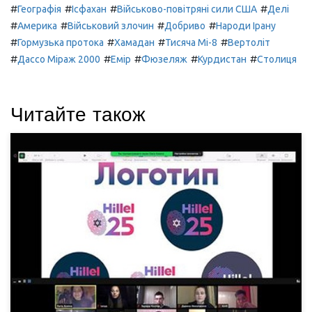
#
#
#
#
Географія
Ісфахан
Військово-повітряні сили США
Делі
#
#
#
#
Америка
Військовий злочин
Добриво
Народи Ірану
#
#
#
#
Гормузька протока
Хамадан
Тисяча Мі-8
Вертоліт
#
#
#
#
#
Дассо Міраж 2000
Емір
Фюзеляж
Курдистан
Столиця
Читайте також