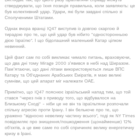
стверджувати, що їхня позиція правильна, коли заявляють: це
був колективний удар. Удари, які були завдані спільно зі
Сполученими Штатами.
Однак вчора вранці IQ47 виступив із довгою скаргою й
тирадою про те, що цей удар був нібито "односторонньою
дією Ізраїлю". І що бідолашний маленький Катар цілком
невинний.
Цей факт сам по собі викликає чимало питань, враховуючи,
що два дні тому Mirage 2000 з’явився в небі над Ширазом.
Пам’ятаючи, що дані літаки використовуються лише ВПС
Катару та Об'єднаних Арабських Еміратів, я маю великі
сумніви, що цей апарат міг належати ОАЕ.
Примітно, що IQ47 пояснює ізраїльський напад тим, що той
стався "через гнів з приводу того, що відбувалося на
Близькому Сході" - ніби це не він та ізраїльтяни розпочали
спільну агресію проти Ірану. І він белькоче про те, що
уражено "відносно невелику частину всього", тоді як NY Times
повідомляє про знищення/пошкодження (щонайменше) 12%
об'єктів, а це вже саме по собі спричиняє велику енергетичну
кризу в Ірані.