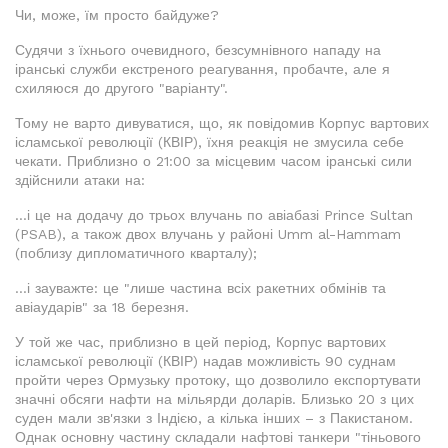
Чи, може, їм просто байдуже?
Судячи з їхнього очевидного, безсумнівного нападу на
іранські служби екстреного реагування, пробачте, але я
схиляюся до другого "варіанту".
Тому не варто дивуватися, що, як повідомив Корпус вартових
ісламської революції (КВІР), їхня реакція не змусила себе
чекати. Приблизно о 21:00 за місцевим часом іранські сили
здійснили атаки на:
...і це на додачу до трьох влучань по авіабазі Prince Sultan
(PSAB), а також двох влучань у районі Umm al-Hammam
(поблизу дипломатичного кварталу);
...і зауважте: це "лише частина всіх ракетних обмінів та
авіаударів" за 18 березня.
У той же час, приблизно в цей період, Корпус вартових
ісламської революції (КВІР) надав можливість 90 суднам
пройти через Ормузьку протоку, що дозволило експортувати
значні обсяги нафти на мільярди доларів. Близько 20 з цих
суден мали зв'язки з Індією, а кілька інших – з Пакистаном.
Однак основну частину складали нафтові танкери "тіньового