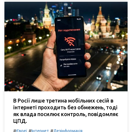
В Росії лише третина мобільних сесій в
інтернеті проходить без обмежень, тоді
як влада посилює контроль, повідомляє
ЦПД.
#
#
#
Євреї
Інтернет
Дезінформація