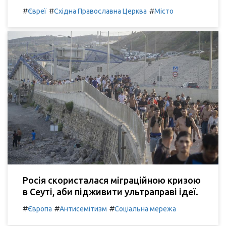
#
#
#
Євреї
Східна Православна Церква
Місто
Росія скористалася міграційною кризою
в Сеуті, аби підживити ультраправі ідеї.
#
#
#
Європа
Антисемітизм
Соціальна мережа