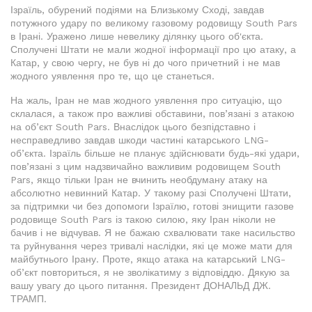
Ізраїль, обурений подіями на Близькому Сході, завдав
потужного удару по великому газовому родовищу South Pars
в Ірані. Уражено лише невелику ділянку цього об'єкта.
Сполучені Штати не мали жодної інформації про цю атаку, а
Катар, у свою чергу, не був ні до чого причетний і не мав
жодного уявлення про те, що це станеться.
На жаль, Іран не мав жодного уявлення про ситуацію, що
склалася, а також про важливі обставини, пов’язані з атакою
на об’єкт South Pars. Внаслідок цього безпідставно і
несправедливо завдав шкоди частині катарського LNG-
об’єкта. Ізраїль більше не планує здійснювати будь-які удари,
пов’язані з цим надзвичайно важливим родовищем South
Pars, якщо тільки Іран не вчинить необдуману атаку на
абсолютно невинний Катар. У такому разі Сполучені Штати,
за підтримки чи без допомоги Ізраїлю, готові знищити газове
родовище South Pars із такою силою, яку Іран ніколи не
бачив і не відчував. Я не бажаю схвалювати таке насильство
та руйнування через тривалі наслідки, які це може мати для
майбутнього Ірану. Проте, якщо атака на катарський LNG-
об’єкт повториться, я не зволікатиму з відповіддю. Дякую за
вашу увагу до цього питання. Президент ДОНАЛЬД ДЖ.
ТРАМП.