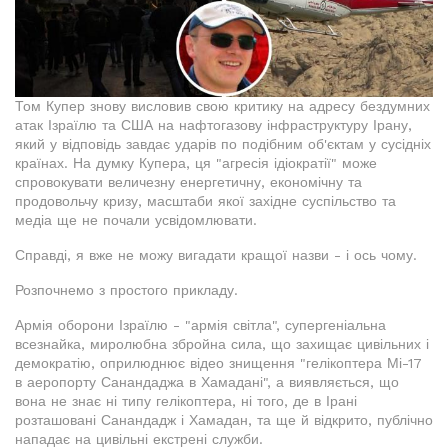
Том Купер знову висловив свою критику на адресу бездумних
атак Ізраїлю та США на нафтогазову інфраструктуру Ірану,
який у відповідь завдає ударів по подібним об'єктам у сусідніх
країнах. На думку Купера, ця "агресія ідіократії" може
спровокувати величезну енергетичну, економічну та
продовольчу кризу, масштаби якої західне суспільство та
медіа ще не почали усвідомлювати.
Справді, я вже не можу вигадати кращої назви - і ось чому.
Розпочнемо з простого прикладу.
Армія оборони Ізраїлю - "армія світла", супергеніальна
всезнайка, миролюбна збройна сила, що захищає цивільних і
демократію, оприлюднює відео знищення "гелікоптера Мі-17
в аеропорту Санандаджа в Хамадані", а виявляється, що
вона не знає ні типу гелікоптера, ні того, де в Ірані
розташовані Санандадж і Хамадан, та ще й відкрито, публічно
нападає на цивільні екстрені служби.