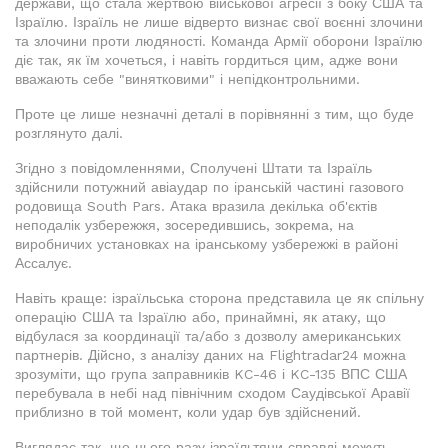
держави, що стала жертвою військової агресії з боку США та
Ізраїлю. Ізраїль не лише відверто визнає свої воєнні злочини
та злочини проти людяності. Команда Армії оборони Ізраїлю
діє так, як їм хочеться, і навіть гордиться цим, адже вони
вважають себе "винятковими" і непідконтрольними.
Проте це лише незначні деталі в порівнянні з тим, що буде
розглянуто далі.
Згідно з повідомленнями, Сполучені Штати та Ізраїль
здійснили потужний авіаудар по іранській частині газового
родовища South Pars. Атака вразила декілька об'єктів
неподалік узбережжя, зосередившись, зокрема, на
виробничих установках на іранському узбережжі в районі
Ассалує.
Навіть краще: ізраїльська сторона представила це як спільну
операцію США та Ізраїлю або, принаймні, як атаку, що
відбулася за координації та/або з дозволу американських
партнерів. Дійсно, з аналізу даних на Flightradar24 можна
зрозуміти, що група заправників KC-46 і KC-135 ВПС США
перебувала в небі над північним сходом Саудівської Аравії
приблизно в той момент, коли удар був здійснений.
Виглядає так, що цього разу ізраїльтяни справді можуть