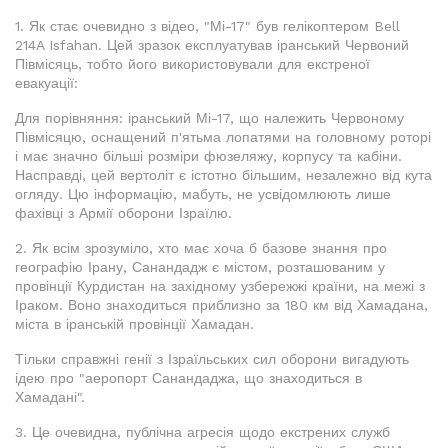
1. Як стає очевидно з відео, "Мі-17" був гелікоптером Bell
214A Isfahan. Цей зразок експлуатував іранський Червоний
Півмісяць, тобто його використовували для екстреної
евакуації:
Для порівняння: іранський Мі-17, що належить Червоному
Півмісяцю, оснащений п'ятьма лопатями на головному роторі
і має значно більші розміри фюзеляжу, корпусу та кабіни.
Насправді, цей вертоліт є істотно більшим, незалежно від кута
огляду. Цю інформацію, мабуть, не усвідомлюють лише
фахівці з Армії оборони Ізраїлю.
2. Як всім зрозуміло, хто має хоча б базове знання про
географію Ірану, Санандадж є містом, розташованим у
провінції Курдистан на західному узбережжі країни, на межі з
Іраком. Воно знаходиться приблизно за 180 км від Хамадана,
міста в іранській провінції Хамадан.
Тільки справжні генії з Ізраїльських сил оборони вигадують
ідею про "аеропорт Санандаджа, що знаходиться в
Хамадані".
3. Це очевидна, публічна агресія щодо екстрених служб