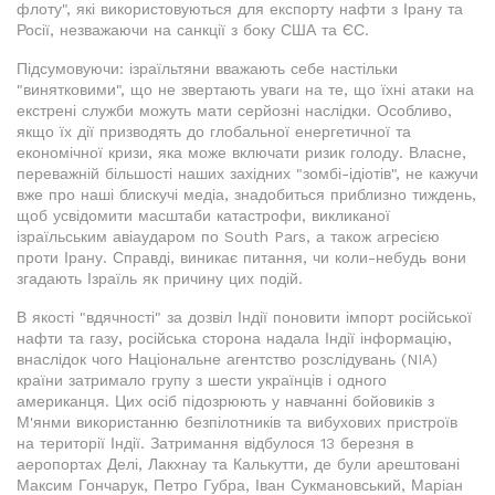
флоту", які використовуються для експорту нафти з Ірану та
Росії, незважаючи на санкції з боку США та ЄС.
Підсумовуючи: ізраїльтяни вважають себе настільки
"винятковими", що не звертають уваги на те, що їхні атаки на
екстрені служби можуть мати серйозні наслідки. Особливо,
якщо їх дії призводять до глобальної енергетичної та
економічної кризи, яка може включати ризик голоду. Власне,
переважній більшості наших західних "зомбі-ідіотів", не кажучи
вже про наші блискучі медіа, знадобиться приблизно тиждень,
щоб усвідомити масштаби катастрофи, викликаної
ізраїльським авіаударом по South Pars, а також агресією
проти Ірану. Справді, виникає питання, чи коли-небудь вони
згадають Ізраїль як причину цих подій.
В якості "вдячності" за дозвіл Індії поновити імпорт російської
нафти та газу, російська сторона надала Індії інформацію,
внаслідок чого Національне агентство розслідувань (NIA)
країни затримало групу з шести українців і одного
американця. Цих осіб підозрюють у навчанні бойовиків з
М'янми використанню безпілотників та вибухових пристроїв
на території Індії. Затримання відбулося 13 березня в
аеропортах Делі, Лакхнау та Калькутти, де були арештовані
Максим Гончарук, Петро Губра, Іван Сукмановський, Маріан