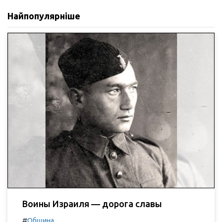
Найпопулярніше
Воины Израиля — дорога славы
#
Община