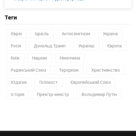
Теги
Євреї
Ізраїль
Антисемітизм
Україна
Росія
Дональд Трамп
Українці
Європа
Київ
Нацизм
Німеччина
Радянський Союз
Тероризм
Християнство
Юдаїзм
Голокост
Європейський Союз
Історія
Прем'єр-міністр
Володимир Путін