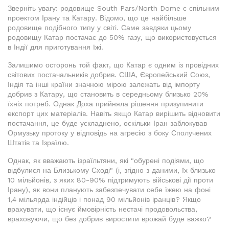
Зверніть увагу: родовище South Pars/North Dome є спільним
проектом Ірану та Катару. Відомо, що це найбільше
родовище подібного типу у світі. Саме завдяки цьому
родовищу Катар постачає до 50% газу, що використовується
в Індії для приготування їжі.
Залишимо осторонь той факт, що Катар є одним із провідних
світових постачальників добрив. США, Європейський Союз,
Індія та інші країни значною мірою залежать від імпорту
добрив з Катару, що становить в середньому близько 20%
їхніх потреб. Однак Доха прийняла рішення призупинити
експорт цих матеріалів. Навіть якщо Катар вирішить відновити
постачання, це буде ускладнено, оскільки Іран заблокував
Ормузьку протоку у відповідь на агресію з боку Сполучених
Штатів та Ізраїлю.
Однак, як вважають ізраїльтяни, які "обурені подіями, що
відбулися на Близькому Сході" (і, згідно з даними, їх близько
10 мільйонів, з яких 80-90% підтримують військові дії проти
Ірану), як вони планують забезпечувати себе їжею на фоні
1,4 мільярда індійців і понад 90 мільйонів іранців? Якщо
врахувати, що існує ймовірність нестачі продовольства,
враховуючи, що без добрив виростити врожай буде важко?