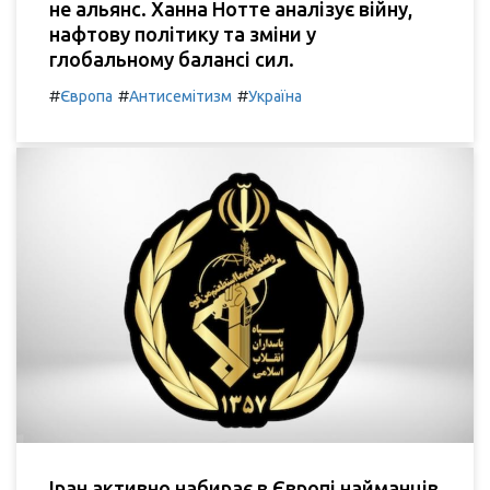
не альянс. Ханна Нотте аналізує війну,
нафтову політику та зміни у
глобальному балансі сил.
#
#
#
Європа
Антисемітизм
Україна
Іран активно набирає в Європі найманців