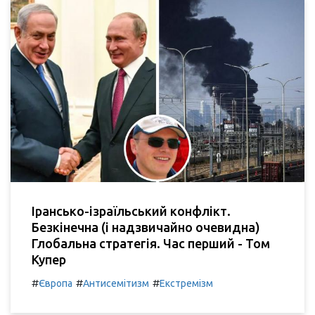
Ірансько-ізраїльський конфлікт.
Безкінечна (і надзвичайно очевидна)
Глобальна стратегія. Час перший - Том
Купер
#
#
#
Європа
Антисемітизм
Екстремізм