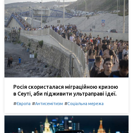
Росія скористалася міграційною кризою
в Сеуті, аби підживити ультраправі ідеї.
#
#
#
Європа
Антисемітизм
Соціальна мережа