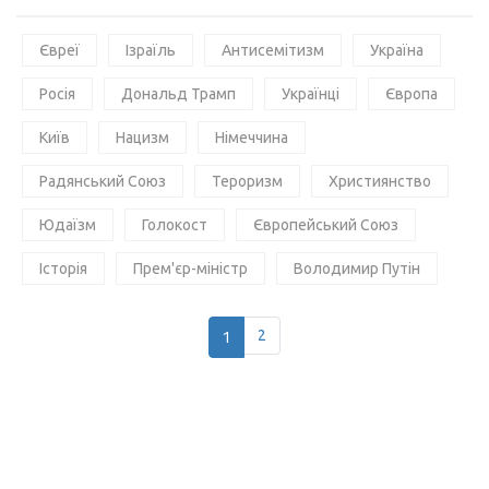
Євреї
Ізраїль
Антисемітизм
Україна
Росія
Дональд Трамп
Українці
Європа
Київ
Нацизм
Німеччина
Радянський Союз
Тероризм
Християнство
Юдаїзм
Голокост
Європейський Союз
Історія
Прем'єр-міністр
Володимир Путін
1
2