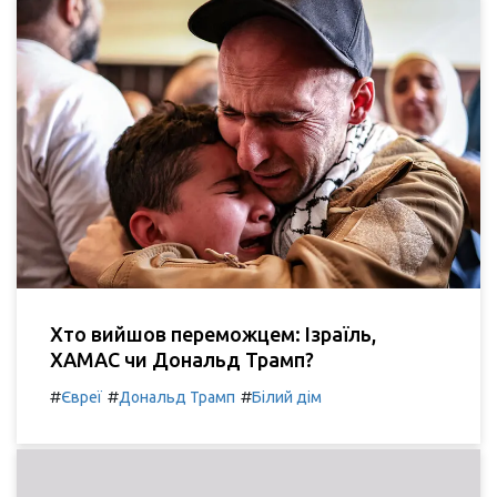
Хто вийшов переможцем: Ізраїль,
ХАМАС чи Дональд Трамп?
#
#
#
Євреї
Дональд Трамп
Білий дім