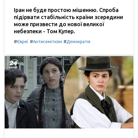
Іран не буде простою мішенню. Спроба
підірвати стабільність країни зсередини
може призвести до нової великої
небезпеки - Том Купер.
#
#
#
Євреї
Антисемітизм
Демократія