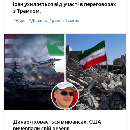
Іран ухиляється від участі в переговорах
з Трампом.
#
#
#
Євреї
Дональд Трамп
Ізраїль
Диявол ховається в нюансах. США
вичерпали свій резерв