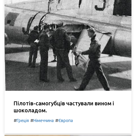
Пілотів-самогубців частували вином і
шоколадом.
#
#
#
Греція
Німеччина
Європа