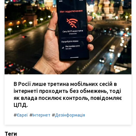
В Росії лише третина мобільних сесій в
інтернеті проходить без обмежень, тоді
як влада посилює контроль, повідомляє
ЦПД.
#
#
#
Євреї
Інтернет
Дезінформація
Теги