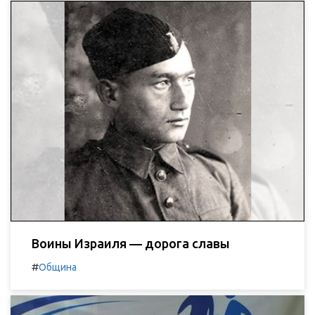
Воины Израиля — дорога славы
#
Община