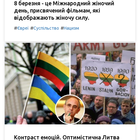
8 березня - це Міжнародний жіночий
день, присвячений фільмам, які
відображають жіночу силу.
#
#
#
Євреї
Суспільство
Нацизм
Контраст емоцій. Оптимістична Литва