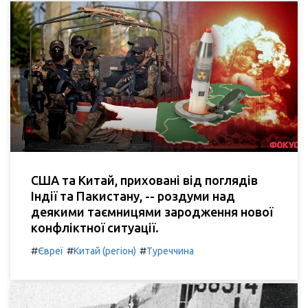
США та Китай, приховані від поглядів
Індії та Пакистану, -- роздуми над
деякими таємницями зародження нової
конфліктної ситуації.
#
#
#
Євреї
Китай (регіон)
Туреччина