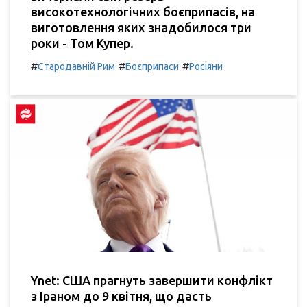
високотехнологічних боєприпасів, на
виготовлення яких знадобилося три
роки - Том Купер.
#
#
#
Стародавній Рим
Боєприпаси
Росіяни
Ynet: США прагнуть завершити конфлікт
з Іраном до 9 квітня, що дасть