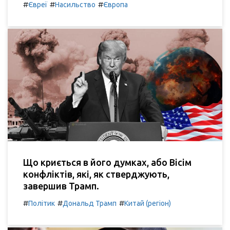
#
#
#
Євреї
Насильство
Європа
Що криється в його думках, або Вісім
конфліктів, які, як стверджують,
завершив Трамп.
#
#
#
Політик
Дональд Трамп
Китай (регіон)