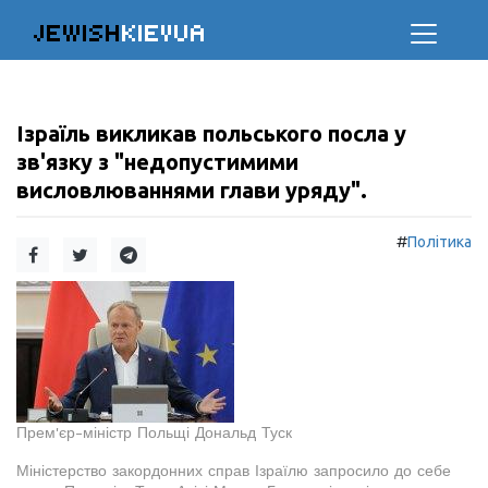
JEWISH
KIEVUA
Ізраїль викликав польського посла у
зв'язку з "недопустимими
висловлюваннями глави уряду".
#
Політика
Прем'єр-міністр Польщі Дональд Туск
Міністерство закордонних справ Ізраїлю запросило до себе