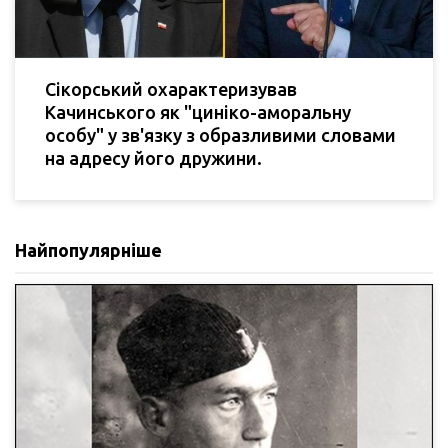
Сікорський охарактеризував
Качинського як "циніко-аморальну
особу" у зв'язку з образливими словами
на адресу його дружини.
Найпопулярніше