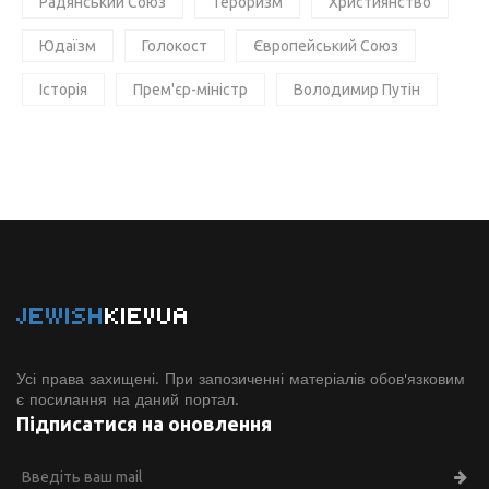
Радянський Союз
Тероризм
Християнство
Юдаїзм
Голокост
Європейський Союз
Історія
Прем'єр-міністр
Володимир Путін
JEWISH
KIEVUA
Усі права захищені. При запозиченні матеріалів обов'язковим
є посилання на даний портал.
Підписатися на оновлення