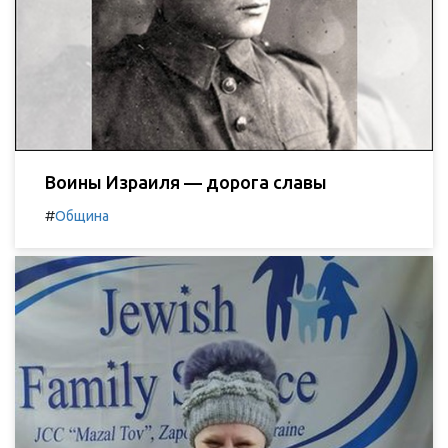
Воины Израиля — дорога славы
#
Община