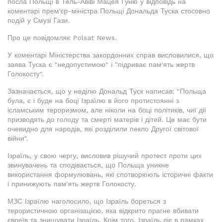
посла Польщі в Тель-Авіві Мацея Гуню у відповідь на
коментарі прем'єр-міністра Польщі Дональда Туска стосовно
подій у Смузі Гази.
Про це повідомляє Polsat News.
У коментарі Міністерства закордонних справ висловилися, що
заява Туска є "недопустимою" і "підриває пам'ять жертв
Голокосту".
Зазначається, що у неділю Дональд Туск написав: "Польща
була, є і буде на боці Ізраїлю в його протистоянні з
ісламським тероризмом, але ніколи на боці політиків, чиї дії
призводять до голоду та смерті матерів і дітей. Це має бути
очевидно для народів, які розділили пекло Другої світової
війни".
Ізраїль, у свою чергу, висловив рішучий протест проти цих
звинувачень та сподівається, що Польща уникне
використання формулювань, які спотворюють історичні факти
і принижують пам'ять жертв Голокосту.
МЗС Ізраїлю наголосило, що Ізраїль бореться з
терористичною організацією, яка відкрито прагне вбивати
євреїв та знищувати Ізраїль. Крім того, Ізраїль діє в рамках