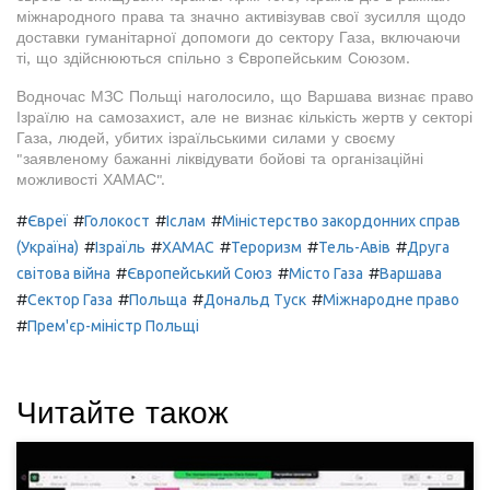
міжнародного права та значно активізував свої зусилля щодо
доставки гуманітарної допомоги до сектору Газа, включаючи
ті, що здійснюються спільно з Європейським Союзом.
Водночас МЗС Польщі наголосило, що Варшава визнає право
Ізраїлю на самозахист, але не визнає кількість жертв у секторі
Газа, людей, убитих ізраїльськими силами у своєму
"заявленому бажанні ліквідувати бойові та організаційні
можливості ХАМАС".
#
#
#
#
Євреї
Голокост
Іслам
Міністерство закордонних справ
#
#
#
#
#
(Україна)
Ізраїль
ХАМАС
Тероризм
Тель-Авів
Друга
#
#
#
світова війна
Європейський Союз
Місто Газа
Варшава
#
#
#
#
Сектор Газа
Польща
Дональд Туск
Міжнародне право
#
Прем'єр-міністр Польщі
Читайте також