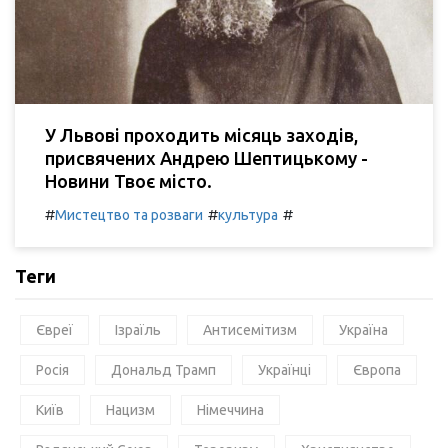
У Львові проходить місяць заходів,
присвячених Андрею Шептицькому -
Новини Твоє місто.
#
#
#
Мистецтво та розваги
культура
Теги
Євреї
Ізраїль
Антисемітизм
Україна
Росія
Дональд Трамп
Українці
Європа
Київ
Нацизм
Німеччина