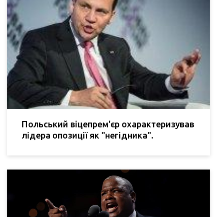
Польський віцепрем'єр охарактеризував
лідера опозиції як "негідника".