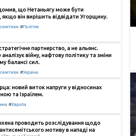
домив, що Нетаньягу може бути
 якщо він вирішить відвідати Угорщину.
#
семітизм
Політик
: стратегічне партнерство, а не альянс.
 аналізує війну, нафтову політику та зміни
му балансі сил.
#
семітизм
Україна
рца: новий виток напруги у відносинах
ною та Ізраїлем.
#
чина
Європа
нхена проводить розслідування щодо
нтисемітського мотиву в нападі на