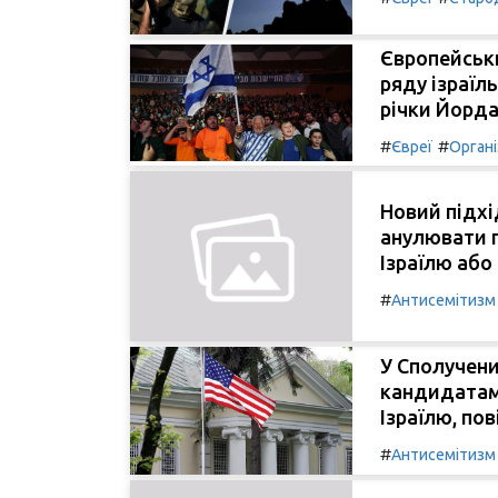
Європейськ
ряду ізраїл
річки Йорда
#
#
Євреї
Органі
Новий підхі
анулювати г
Ізраїлю або
#
Антисемітизм
У Сполучени
кандидатам
Ізраїлю, по
#
Антисемітизм