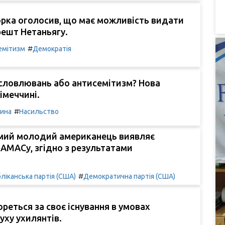
рка оголосив, що має можливість видати
решт Нетаньягу.
#
емітизм
Демократія
словлювань або антисемітизм? Нова
імеччині.
#
чина
Насильство
мий молодий американець виявляє
АМАСу, згідно з результатами
#
ліканська партія (США)
Демократична партія (США)
ореться за своє існування в умовах
уху ухилянтів.