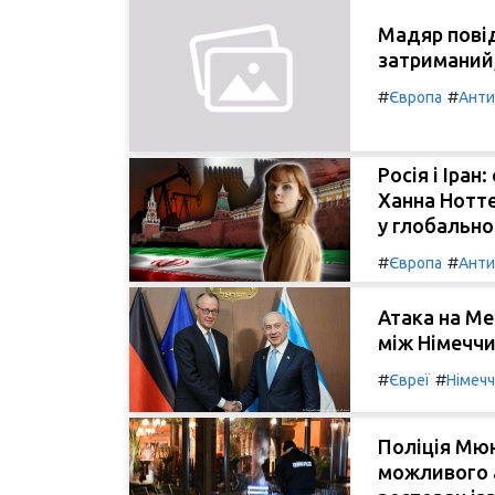
Мадяр пові
затриманий,
#
#
Європа
Анти
Росія і Іран
Ханна Нотте
у глобально
#
#
Європа
Анти
Атака на Ме
між Німеччи
#
#
Євреї
Німеч
Поліція Мю
можливого а