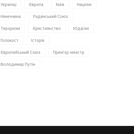
Українці
Європа
Київ
Нацизм
Німеччина
Радянський Союз
Тероризм
Християнство
Юдаїзм
Голокост
Історія
Європейський Союз
Прем'єр-міністр
Володимир Путін