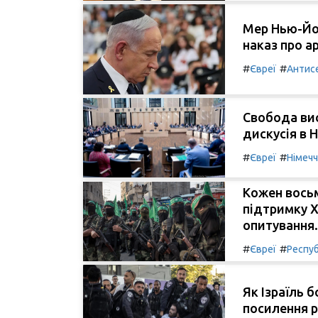
Мер Нью-Йо
наказ про а
#
#
Євреї
Антис
Свобода ви
дискусія в Н
#
#
Євреї
Німеч
Кожен вось
підтримку Х
опитування.
#
#
Євреї
Респуб
Як Ізраїль б
посилення р