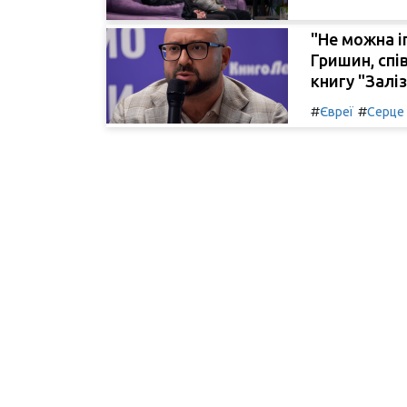
"Не можна і
Гришин, спі
книгу "Заліз
#
#
Євреї
Серце