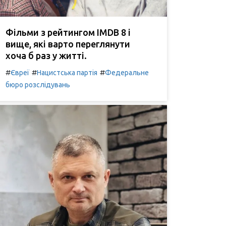
Фільми з рейтингом IMDB 8 і
вище, які варто переглянути
хоча б раз у житті.
#
#
#
Євреї
Нацистська партія
Федеральне
бюро розслідувань