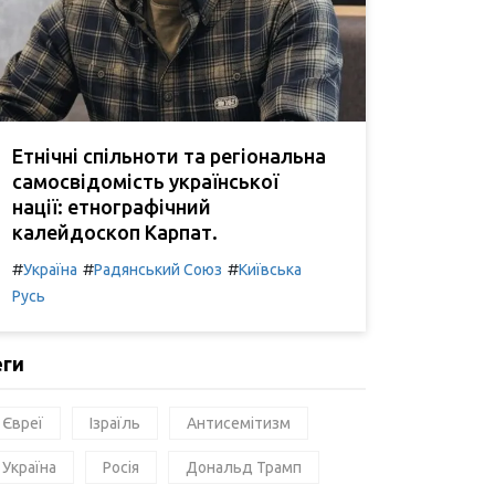
Етнічні спільноти та регіональна
самосвідомість української
нації: етнографічний
калейдоскоп Карпат.
#
#
#
Україна
Радянський Союз
Київська
Русь
еги
Євреї
Ізраїль
Антисемітизм
Україна
Росія
Дональд Трамп