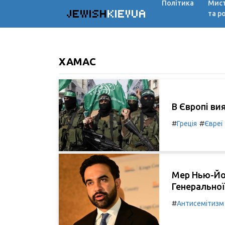
Політика
Мис
JEWISH
KIEVUA
та р
ХАМАС
В Європі ви
#
#
Греція
Євреї
Мер Нью-Йор
Генеральної
#
Антисемітизм