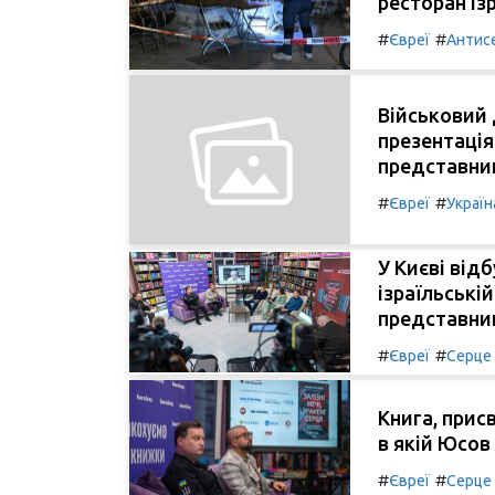
ресторан ізр
#
#
Євреї
Антис
Військовий 
презентація 
представник
#
#
Євреї
Україн
У Києві від
ізраїльській
представник
#
#
Євреї
Серце
Книга, присв
в якій Юсов 
#
#
Євреї
Серце