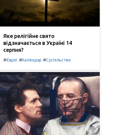
Яке релігійне свято
відзначається в Україні 14
серпня?
#
#
#
Євреї
Календар
Суспільство