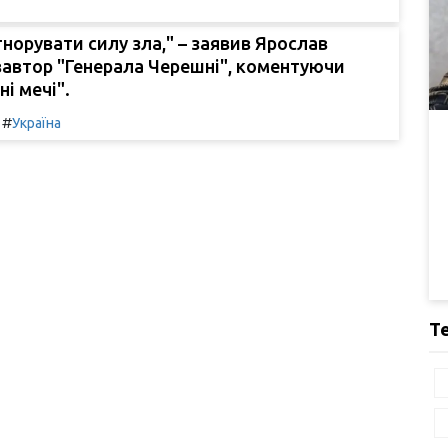
гнорувати силу зла," – заявив Ярослав
вавтор "Генерала Черешні", коментуючи
ні мечі".
#
Україна
Т