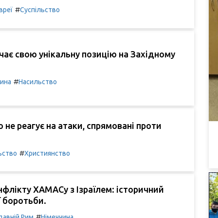
#
вреї
Суспільство
ачає свою унікальну позицію на Західному
#
чина
Насильство
ю не реагує на атаки, спрямовані проти
#
ьство
Християнство
флікту ХАМАСу з Ізраїлем: історичний
ї боротьби.
#
давній Рим
Німеччина