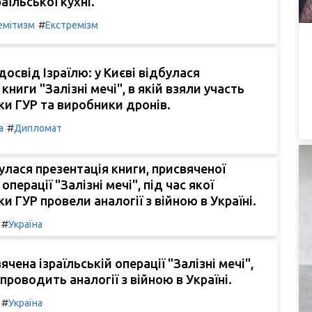
аїльської кухні.
#
емітизм
Екстремізм
досвід Ізраїлю: у Києві відбулася
книги "Залізні мечі", в якій взяли участь
и ГУР та виробники дронів.
#
а
Дипломат
булася презентація книги, присвяченої
 операції "Залізні мечі", під час якої
и ГУР провели аналогії з війною в Україні.
#
Україна
ячена ізраїльській операції "Залізні мечі",
проводить аналогії з війною в Україні.
#
Україна