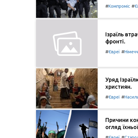
#
#
Компроміс
Є
Ізраїль втр
фронті.
#
#
Євреї
Німеч
Уряд Ізраїл
християн.
#
#
Євреї
Насил
Причини кон
огляд їхньо
#
#
Євреї
Старо