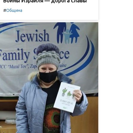
Воины Израиля — дорога славы
#
Община