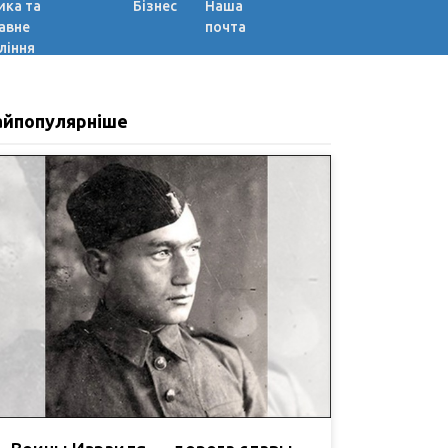
ика та
Бізнес
Наша
авне
почта
ління
айпопулярніше