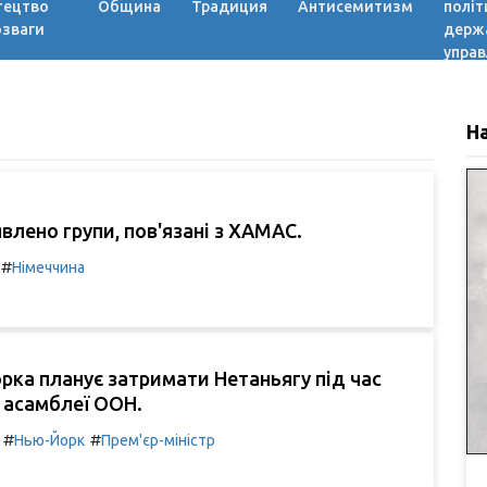
тецтво
Община
Традиция
Антисемитизм
політ
озваги
держ
управ
Н
явлено групи, пов'язані з ХАМАС.
#
Німеччина
ка планує затримати Нетаньягу під час
 асамблеї ООН.
#
#
Нью-Йорк
Прем'єр-міністр