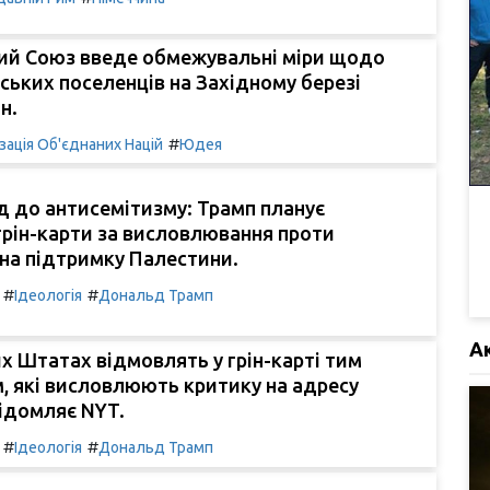
ий Союз введе обмежувальні міри щодо
ьських поселенців на Західному березі
н.
#
зація Об'єднаних Націй
Юдея
д до антисемітизму: Трамп планує
рін-карти за висловлювання проти
 на підтримку Палестини.
#
#
Ідеологія
Дональд Трамп
А
х Штатах відмовлять у грін-карті тим
, які висловлюють критику на адресу
відомляє NYT.
#
#
Ідеологія
Дональд Трамп