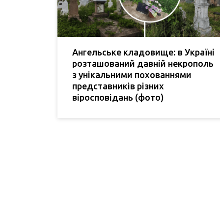
Ангельське кладовище: в Україні
розташований давній некрополь
з унікальними похованнями
представників різних
віросповідань (фото)