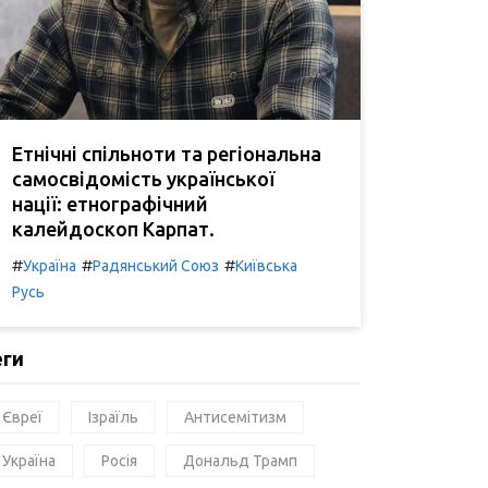
Етнічні спільноти та регіональна
самосвідомість української
нації: етнографічний
калейдоскоп Карпат.
#
#
#
Україна
Радянський Союз
Київська
Русь
еги
Євреї
Ізраїль
Антисемітизм
Україна
Росія
Дональд Трамп