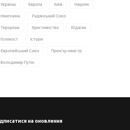
Українці
Європа
Київ
Нацизм
Німеччина
Радянський Союз
Тероризм
Християнство
Юдаїзм
Голокост
Історія
Європейський Союз
Прем'єр-міністр
Володимир Путін
ідписатися на оновлення