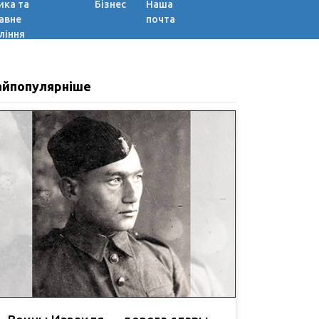
ика та
Бізнес
Наша
авне
почта
ління
айпопулярніше