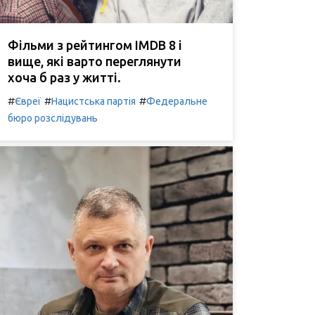
Фільми з рейтингом IMDB 8 і
вище, які варто переглянути
хоча б раз у житті.
#
#
#
Євреї
Нацистська партія
Федеральне
бюро розслідувань