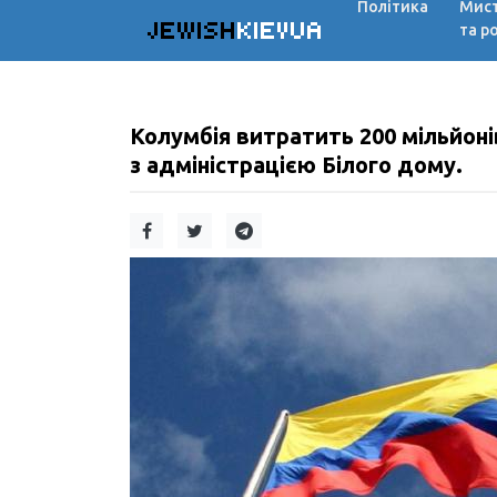
Політика
Мис
JEWISH
KIEVUA
та р
Колумбія витратить 200 мільйон
з адміністрацією Білого дому.