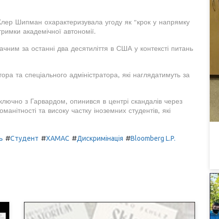
 Клер Шипман охарактеризувала угоду як "крок у напрямку
тримки академічної автономії.
чним за останні два десятиліття в США у контексті питань
ра та спеціального адміністратора, які наглядатимуть за
, включно з Гарвардом, опинився в центрі скандалів через
манітності та високу частку іноземних студентів, які
#
#
#
#
ь
Студент
ХАМАС
Дискримінація
Bloomberg L.P.