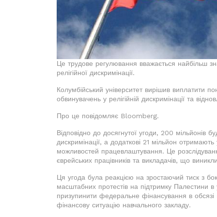
Це трудове регулювання вважається найбільш зна
релігійної дискримінації.
Колумбійський університет вирішив виплатити п
обвинувачень у релігійній дискримінації та від
Про це повідомляє Bloomberg.
Відповідно до досягнутої угоди, 200 мільйонів б
дискримінації, а додаткові 21 мільйон отримають 
можливостей працевлаштування. Це розслідуванн
єврейських працівників та викладачів, що виникл
Ця угода була реакцією на зростаючий тиск з бок
масштабних протестів на підтримку Палестини в 
призупинити федеральне фінансування в обсязі 
фінансову ситуацію навчального закладу.