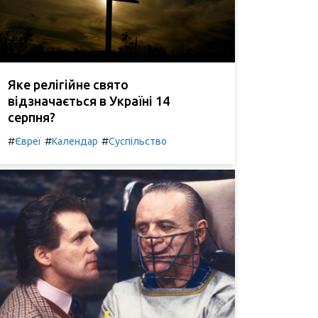
Яке релігійне свято
відзначається в Україні 14
серпня?
#
#
#
Євреї
Календар
Суспільство