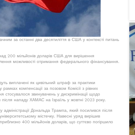
чним за останні два десятиліття в США у контексті питань
онад 200 мільйонів доларів США для вирішення
новлення можливості отримання федерального фінансування.
удуть виплачені як цивільний штраф за практики
у рамках компенсації за позовом Комісії з рівних
я стосувалося звинувачень у дискримінації щодо
и після нападу ХАМАС на Ізраїль у жовтні 2023 року.
у адміністрації Дональда Трампа, який посилився після
університетському містечку. Навесні уряд вирішив
приблизно 400 мільйонів доларів, що суттєво погіршило