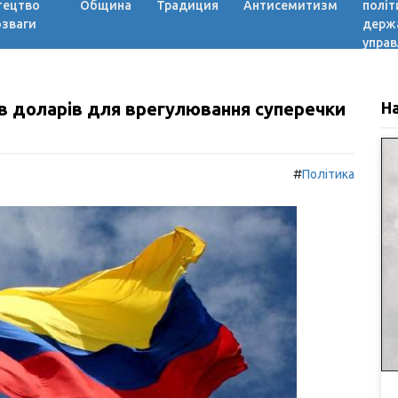
тецтво
Община
Традиция
Антисемитизм
політ
озваги
держ
управ
ів доларів для врегулювання суперечки
Н
#
Політика