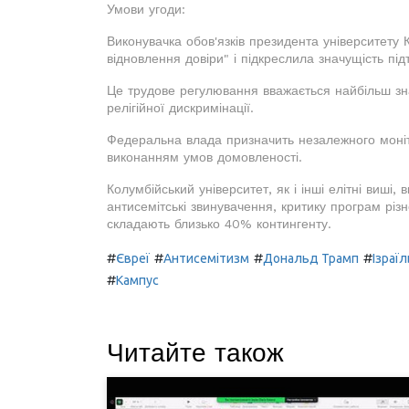
Умови угоди:
Виконувачка обов'язків президента університету
відновлення довіри" і підкреслила значущість під
Це трудове регулювання вважається найбільш зна
релігійної дискримінації.
Федеральна влада призначить незалежного моніто
виконанням умов домовленості.
Колумбійський університет, як і інші елітні виші
антисемітські звинувачення, критику програм різно
складають близько 40% контингенту.
#
#
#
#
Євреї
Антисемітизм
Дональд Трамп
Ізраїл
#
Кампус
Читайте також