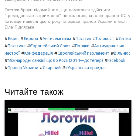
Гжегож Браун відомий тим, що намагався здійснити
"громадянське затримання" гінекологині, спалив прапор ЄС у
Катовіце навесні цього року та зірвав прапор України в місті
Біла Підляська.
#
#
#
#
#
#
Євреї
Європа
Антисемітизм
Політик
Голокост
Литва
#
#
#
#
Політика
Європейський Союз
Поляки
Антиукраїнські
#
#
#
настрої
Конфедерація
Європейський парламент
Вільнюс
#
#
Міжнародні санкції щодо Росії (2014—дотепер)
Facebook
#
#
#
Прапор України
Старший
«Українська правда»
Читайте також