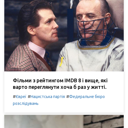
Фільми з рейтингом IMDB 8 і вище, які
варто переглянути хоча б раз у житті.
#
#
#
Євреї
Нацистська партія
Федеральне бюро
розслідувань