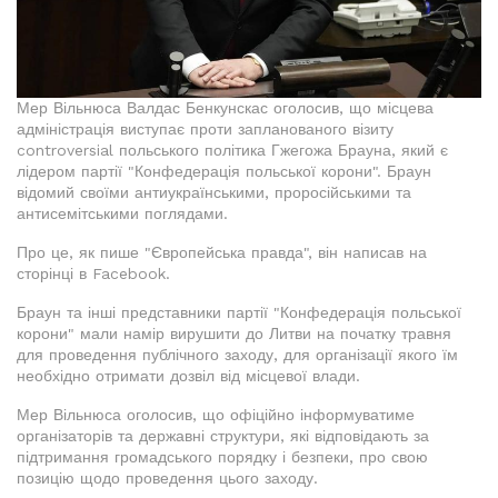
Мер Вільнюса Валдас Бенкунскас оголосив, що місцева
адміністрація виступає проти запланованого візиту
controversial польського політика Гжегожа Брауна, який є
лідером партії "Конфедерація польської корони". Браун
відомий своїми антиукраїнськими, проросійськими та
антисемітськими поглядами.
Про це, як пише "Європейська правда", він написав на
сторінці в Facebook.
Браун та інші представники партії "Конфедерація польської
корони" мали намір вирушити до Литви на початку травня
для проведення публічного заходу, для організації якого їм
необхідно отримати дозвіл від місцевої влади.
Мер Вільнюса оголосив, що офіційно інформуватиме
організаторів та державні структури, які відповідають за
підтримання громадського порядку і безпеки, про свою
позицію щодо проведення цього заходу.