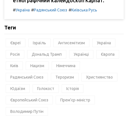
етнографічний калейдоскоп Карпат.
#
#
#
Україна
Радянський Союз
Київська Русь
Теги
Євреї
Ізраїль
Антисемітизм
Україна
Росія
Дональд Трамп
Українці
Європа
Київ
Нацизм
Німеччина
Радянський Союз
Тероризм
Християнство
Юдаїзм
Голокост
Історія
Європейський Союз
Прем'єр-міністр
Володимир Путін