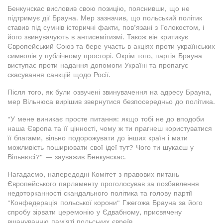
Бенкунскас висловив свою позицію, пояснивши, що не
підтримує дії Брауна. Мер зазначив, що польський політик
ставив під сумнів історичні факти, пов’язані з Голокостом, і
його звинувачують в антисемітизмі. Також він критикує
Європейський Союз та бере участь в акціях проти українських
символів у публічному просторі. Окрім того, партія Брауна
виступає проти надання допомоги Україні та пропагує
скасування санкцій щодо Росії.
Після того, як були озвучені звинувачення на адресу Брауна,
мер Вільнюса вирішив звернутися безпосередньо до політика.
"У мене виникає просте питання: якщо тобі не до вподоби
наша Європа та її цінності, чому ж ти прагнеш користуватися
її благами, вільно подорожувати до інших країн і мати
можливість поширювати свої ідеї тут? Чого ти шукаєш у
Вільнюсі?" — зауважив Бенкунскас.
Нагадаємо, напередодні Комітет з правових питань
Європейського парламенту проголосував за позбавлення
недоторканності скандального політика та голову партії
"Конфедерація польської корони" Гжегожа Брауна за його
спробу зірвати церемонію у Єдвабному, присвячену
вшануванню пам'яті польських євреїв.