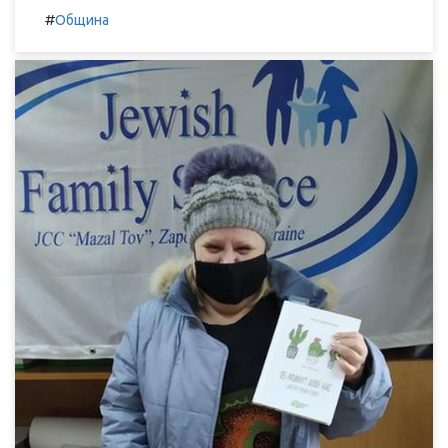
#
Община