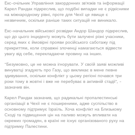
Екс-очільник Управління закордонних зв'язків та інформації
Карел Рандак підкреслив, що подібні випадки не є рідкісними
на міжнародному рівні, проте для Чехії це явище є
незвичним, оскільки раніше таких ситуацій не виникало.
Екс-начальник військової розвідки Андор Шандор підкреслив,
що до цього інциденту можуть бути залучені різні учасники,
серед яких є ймовірні прояви російського саботажу під
прикриттям, коли справжні злочинці намагаються відвести
увагу від себе, перекладаючи провину на інших.
"Безумовно, це не можна ігнорувати. У своїй заяві можливі
винуватці згадують про Газу, що викликає в мене певне
здивування, оскільки конфлікт у цьому регіоні почався три
роки тому в жовтні і вже не перебуває в активній стадії", -
зазначив він.
Карел Рандак зазначив, що радикальні пропалестинські
організації в Чехії не є поширеними, адже суспільство в
основному підтримує Ізраїль. Хоча конфлікт на Близькому
Сході та підвищення цін на паливо можуть впливати на
окремих громадян, в країні не існує організованого руху на
підтримку Палестини.