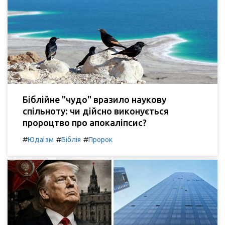
Біблійне "чудо" вразило наукову
спільноту: чи дійсно виконується
пророцтво про апокаліпсис?
#
#
#
Юдаїзм
Біблія
Пророк