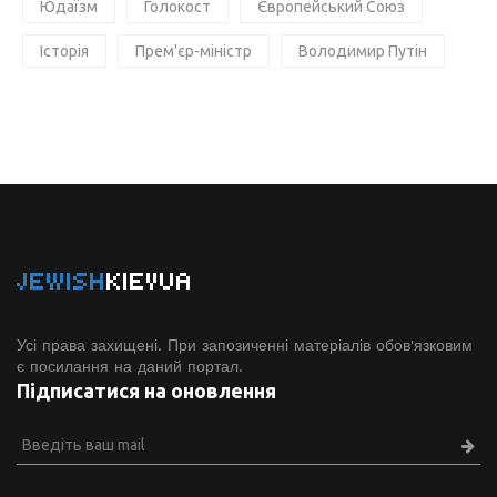
Юдаїзм
Голокост
Європейський Союз
Історія
Прем'єр-міністр
Володимир Путін
JEWISH
KIEVUA
Усі права захищені. При запозиченні матеріалів обов'язковим
є посилання на даний портал.
Підписатися на оновлення