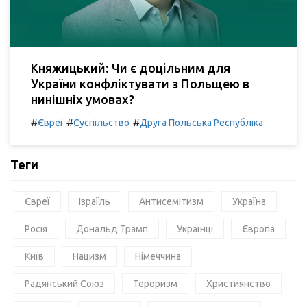
Княжицький: Чи є доцільним для
України конфліктувати з Польщею в
нинішніх умовах?
#
#
#
Євреї
Суспільство
Друга Польська Республіка
Теги
Євреї
Ізраїль
Антисемітизм
Україна
Росія
Дональд Трамп
Українці
Європа
Київ
Нацизм
Німеччина
Радянський Союз
Тероризм
Християнство