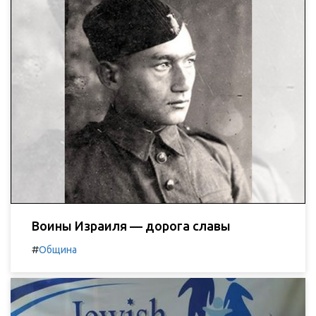
Воины Израиля — дорога славы
#
Община