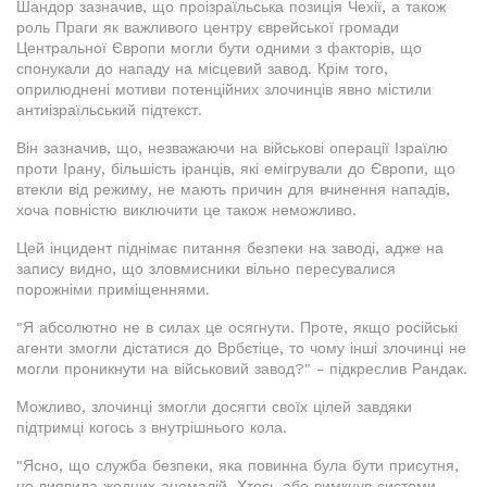
Шандор зазначив, що проізраїльська позиція Чехії, а також
роль Праги як важливого центру єврейської громади
Центральної Європи могли бути одними з факторів, що
спонукали до нападу на місцевий завод. Крім того,
оприлюднені мотиви потенційних злочинців явно містили
антиізраїльський підтекст.
Він зазначив, що, незважаючи на військові операції Ізраїлю
проти Ірану, більшість іранців, які емігрували до Європи, що
втекли від режиму, не мають причин для вчинення нападів,
хоча повністю виключити це також неможливо.
Цей інцидент піднімає питання безпеки на заводі, адже на
запису видно, що зловмисники вільно пересувалися
порожніми приміщеннями.
"Я абсолютно не в силах це осягнути. Проте, якщо російські
агенти змогли дістатися до Врбєтіце, то чому інші злочинці не
могли проникнути на військовий завод?" - підкреслив Рандак.
Можливо, злочинці змогли досягти своїх цілей завдяки
підтримці когось з внутрішнього кола.
"Ясно, що служба безпеки, яка повинна була бути присутня,
не виявила жодних аномалій. Хтось або вимкнув системи