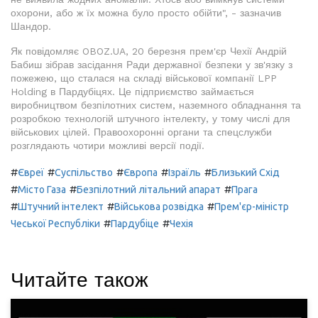
охорони, або ж їх можна було просто обійти", - зазначив
Шандор.
Як повідомляє OBOZ.UA, 20 березня прем'єр Чехії Андрій
Бабиш зібрав засідання Ради державної безпеки у зв'язку з
пожежею, що сталася на складі військової компанії LPP
Holding в Пардубіцях. Це підприємство займається
виробництвом безпілотних систем, наземного обладнання та
розробкою технологій штучного інтелекту, у тому числі для
військових цілей. Правоохоронні органи та спецслужби
розглядають чотири можливі версії події.
#
#
#
#
#
Євреї
Суспільство
Європа
Ізраїль
Близький Схід
#
#
#
Місто Газа
Безпілотний літальний апарат
Прага
#
#
#
Штучний інтелект
Військова розвідка
Прем'єр-міністр
#
#
Чеської Республіки
Пардубіце
Чехія
Читайте також