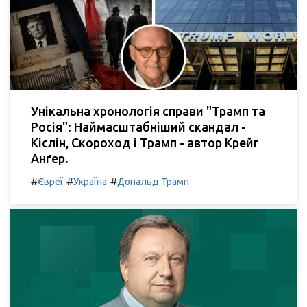
Унікальна хронологія справи "Трамп та
Росія": Наймасштабніший скандал -
Кіслін, Скороход і Трамп - автор Крейг
Анґер.
#
#
#
Євреї
Україна
Дональд Трамп