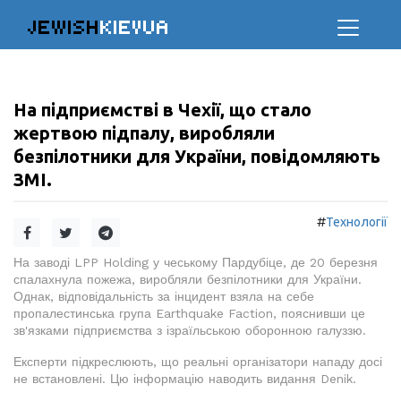
JEWISH
KIEVUA
На підприємстві в Чехії, що стало
жертвою підпалу, виробляли
безпілотники для України, повідомляють
ЗМІ.
#
Технології
На заводі LPP Holding у чеському Пардубіце, де 20 березня
спалахнула пожежа, виробляли безпілотники для України.
Однак, відповідальність за інцидент взяла на себе
пропалестинська група Earthquake Faction, пояснивши це
зв'язками підприємства з ізраїльською оборонною галуззю.
Експерти підкреслюють, що реальні організатори нападу досі
не встановлені. Цю інформацію наводить видання Denik.