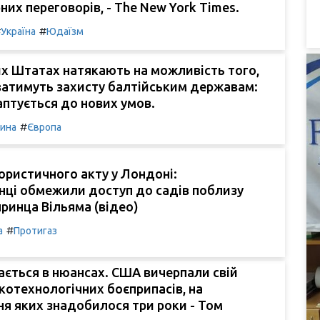
них переговорів, - The New York Times.
#
#
Україна
Юдаїзм
х Штатах натякають на можливість того,
ватимуть захисту балтійським державам:
птується до нових умов.
#
чина
Європа
ористичного акту у Лондоні:
нці обмежили доступ до садів поблизу
принца Вільяма (відео)
#
а
Протигаз
ється в нюансах. США вичерпали свій
котехнологічних боєприпасів, на
я яких знадобилося три роки - Том