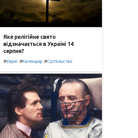
Яке релігійне свято
відзначається в Україні 14
серпня?
#
#
#
Євреї
Календар
Суспільство