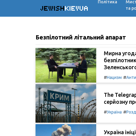
Політика
Мис
JEWISH
KIEVUA
та р
Безпілотний літальний апарат
Мирна угода
безпілотник
Зеленськог
#
#
Нацизм
Анти
The Telegra
серйозну п
#
#
Україна
Розд
Україна іні