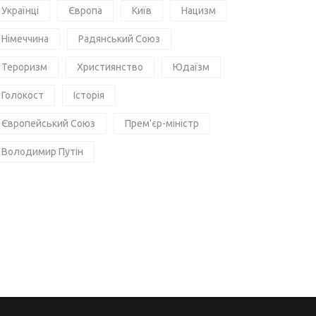
Українці
Європа
Київ
Нацизм
Німеччина
Радянський Союз
Тероризм
Християнство
Юдаїзм
Голокост
Історія
Європейський Союз
Прем'єр-міністр
Володимир Путін