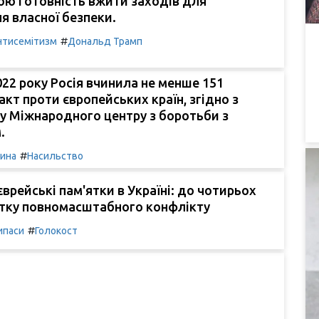
вою готовність вжити заходів для
я власної безпеки.
#
нтисемітизм
Дональд Трамп
022 року Росія вчинила не менше 151
акт проти європейських країн, згідно з
у Міжнародного центру з боротьби з
.
#
чина
Насильство
єврейські пам'ятки в Україні: до чотирьох
атку повномасштабного конфлікту
#
ипаси
Голокост