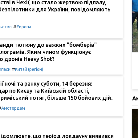
стві в Чехії, що стало жертвою підпалу,
безпілотники для України, повідомляють
#
льство
Європа
банди тютюну до важких "бомберів"
ілограмів. Яким чином функціонує
 дронів Heavy Shot?
#
ипаси
Китай (регіон)
ї ночі та ранку суботи, 14 березня:
ар по Києву та Київській області,
приміський потяг, більше 150 бойових дій.
А
#
Амстердам
відомлюєте, що період локдауну виявився