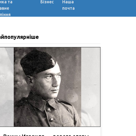
ика та
Бізнес
Наша
авне
почта
ління
айпопулярніше