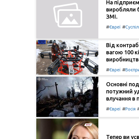
На підприєм
виробляли 
ЗМІ.
#
#
Євреї
Суспі
Від контра
вагою 100 к
виробництво
#
#
Євреї
Боєпр
Основні поді
потужний уд
влучання в 
#
#
Євреї
Росія
Тепер ви ус