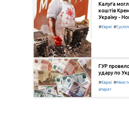
Калуґа могл
коштів Крем
Україну - Но
#
#
Євреї
Суспі
ГУР провело
удару по Укр
#
#
Євреї
Мініст
апарат