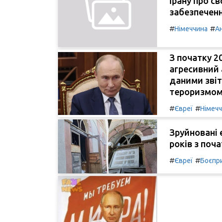
Ірану про с
забезпеченн
#
#
Німеччина
А
З початку 2
агресивний 
даними звіт
тероризмом
#
#
Євреї
Німеч
Зруйновані 
років з поч
#
#
Євреї
Боєпр