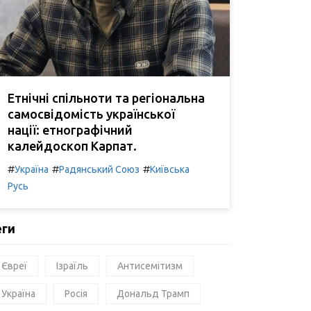
Етнічні спільноти та регіональна
самосвідомість української
нації: етнографічний
калейдоскоп Карпат.
#
#
#
Україна
Радянський Союз
Київська
Русь
еги
Євреї
Ізраїль
Антисемітизм
Україна
Росія
Дональд Трамп