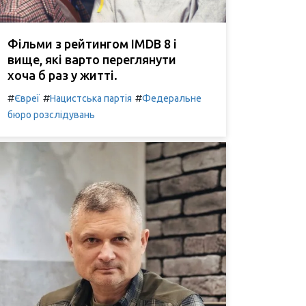
Фільми з рейтингом IMDB 8 і
вище, які варто переглянути
хоча б раз у житті.
#
#
#
Євреї
Нацистська партія
Федеральне
бюро розслідувань