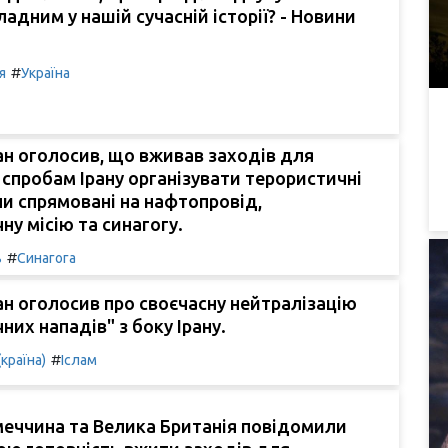
адним у нашій сучасній історії? - Новини
#
я
Україна
н оголосив, що вживав заходів для
 спробам Ірану організувати терористичні
ули спрямовані на нафтопровід,
у місію та синагогу.
#
ь
Синагога
н оголосив про своєчасну нейтралізацію
них нападів" з боку Ірану.
#
(країна)
Іслам
меччина та Велика Британія повідомили