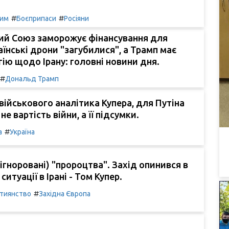
#
#
Рим
Боєприпаси
Росіяни
ий Союз заморожує фінансування для
аїнські дрони "загубилися", а Трамп має
гію щодо Ірану: головні новини дня.
#
Дональд Трамп
військового аналітика Купера, для Путіна
е вартість війни, а її підсумки.
#
а
Україна
(ігноровані) "пророцтва". Захід опинився в
ситуації в Ірані - Том Купер.
#
тиянство
Західна Європа