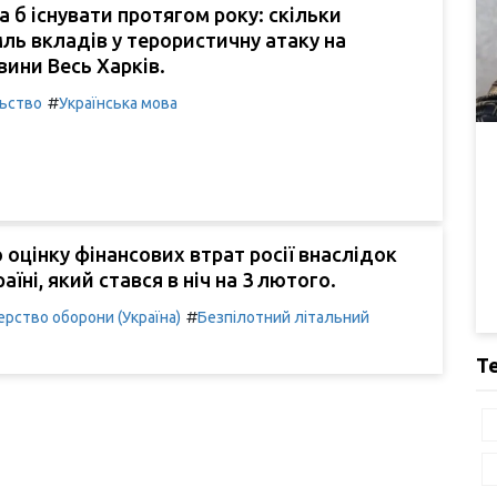
а б існувати протягом року: скільки
ль вкладів у терористичну атаку на
вини Весь Харків.
#
льство
Українська мова
 оцінку фінансових втрат росії внаслідок
аїні, який стався в ніч на 3 лютого.
#
ерство оборони (Україна)
Безпілотний літальний
Т