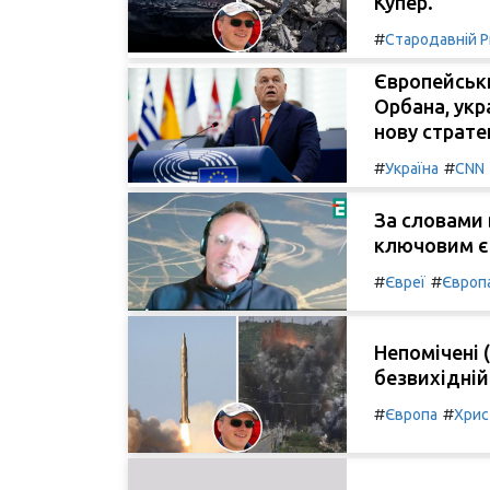
Купер.
#
Стародавній 
Європейськ
Орбана, укр
нову страте
#
#
Україна
CNN
За словами 
ключовим є н
#
#
Євреї
Європ
Непомічені 
безвихідній 
#
#
Європа
Хрис