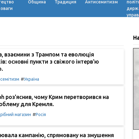
тецтво
Община
Традиция
Антисемитизм
політ
озваги
держ
управ
Н
, взаємини з Трампом та еволюція
ів: основні пункти з свіжого інтерв'ю
о.
#
семітизм
Україна
ph роз'яснив, чому Крим перетворився на
роблему для Кремля.
#
рібний магазин
Росія
ціювала кампанію, спрямовану на змушення