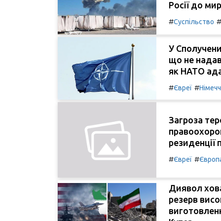
Росії до мир
#
Суспільство
У Сполучени
що не нада
як НАТО ада
#
#
Євреї
Німеч
Загроза тер
правоохоро
резиденції 
#
#
Євреї
Європ
Диявол хова
резерв висо
виготовленн