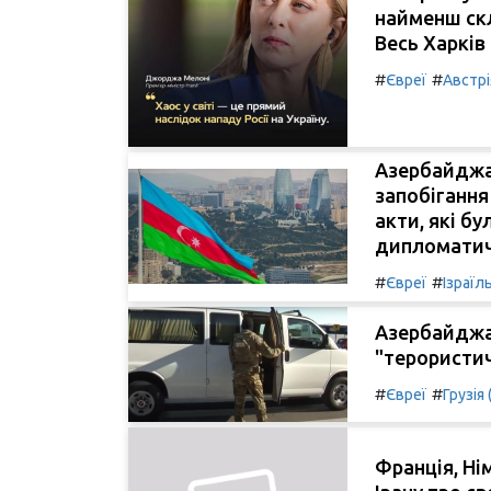
найменш скл
Весь Харків
#
#
Євреї
Австрі
Азербайджа
запобігання
акти, які б
дипломатичн
#
#
Євреї
Ізраїл
Азербайджа
"терористич
#
#
Євреї
Грузія 
Франція, Ні