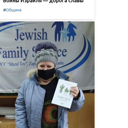
Воины Израиля — дорога славы
#
Община