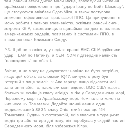
такі іранські атаки дійсно мали місце, враховуючи численні
ізраїльські повідомлення про "удари Ірану по Бейт-Шемешу",
що стосуються авіабази Сдот-Міха, а також поступове
зниження ефективності ізраїльської ППО. Це припущення я
можу робити з певною впевненістю, оскільки іранські сили,
зокрема КВІР, також знищили щонайменше десять великих
американських радарів, пов'язаних із системами ППО, в
інших регіонах Близького Сходу.
P.S. Щоб не зволікати, у неділю вранці ВМС США здійснили
удар TLAM по Натанзу, а CENTCOM підтвердив наявність
"пошкоджень" на об'єкті.
Звісно, я не можу не дивуватися: навіщо це було потрібно,
якщо цей об'єкт, за словами IQ47, минулого року був
"стертий з лиця землі"...? Але гаразд: якщо відкласти мої
запитання вбік, то, наскільки мені відомо, ВМС США мають
близько 16 есмінців класу Arleigh Burke у Середземному морі,
Червоному морі та Аравійському морі. Номінально кожен із
них несе 32 Томагавки. Додайте щонайменше один
модифікований SSGN класу Ohio, який несе ще 154
Томагавки. Судячи з фотографій, які з'явилися в турецьких
медіа три або чотири дні тому, він перебуває у східній частині
Середземного моря, біля узбережжя Кіпру.