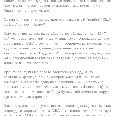
Іншими словами, будьте готові до збільшення кількості звісток
про численні втрати серед цивільного населення - як в
Лівані, так і в інших місцях.
Останнє питання таке: що далі станеться в цій "невійні" США
та Ізраїлю проти Ірану?
Крім того, що це виглядає абсолютно абсурдно, коли IQ47 -
той же персонаж, який лише місяць тому погрожував одному
з союзників НАТО вторгненням, - продовжує критикувати їх за
відсутність підтримки, мене дивує інше: чому він не
використовує свою "Раду миру", щоб вирішити кризу, яку сам
же й спровокував (безумовно, завдяки підкупам та підривній
діяльності AIPAC/Ізраїлю)?
Врешті-решт, він не просто заснував цю Раду миру,
замінивши функціонально неспроможну ООН; він також
викачав 10 мільярдів доларів зі скарбниці США (фактично,
зловживаючи коштами американських платників податків). А
адже основною метою цієї Ради було... забезпечення миру? І
що ж ми маємо зараз...?
Замість цього, враховуючи швидке перекидання двох великих
підрозділів морської піхоти США (так званих "амфібійних груп
готовності", ARG) до Перської затоки (туди прямує не лише