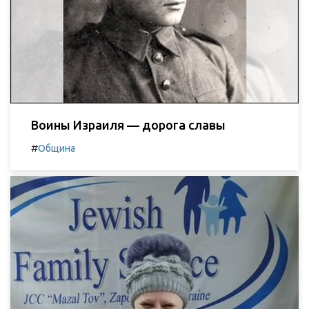
Воины Израиля — дорога славы
#
Община