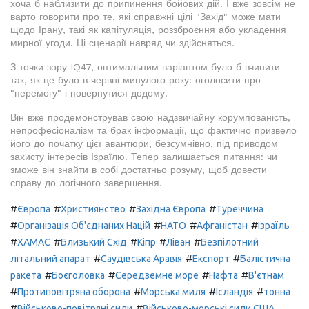
хоча б наблизити до припинення бойових дій. І вже зовсім не
варто говорити про те, які справжні цілі "Захід" може мати
щодо Ірану, такі як капітуляція, роззброєння або укладення
мирної угоди. Ці сценарії навряд чи здійсняться.
З точки зору IQ47, оптимальним варіантом було б вчинити
так, як це було в червні минулого року: оголосити про
"перемогу" і повернутися додому.
Він вже продемонстрував свою надзвичайну корумпованість,
непрофесіоналізм та брак інформації, що фактично призвело
його до початку цієї авантюри, безсумнівно, під приводом
захисту інтересів Ізраїлю. Тепер залишається питання: чи
зможе він знайти в собі достатньо розуму, щоб довести
справу до логічного завершення.
#
#
#
#
Європа
Християнство
Західна Європа
Туреччина
#
#
#
#
Організація Об'єднаних Націй
НАТО
Афганістан
Ізраїль
#
#
#
#
#
ХАМАС
Близький Схід
Кіпр
Ліван
Безпілотний
#
#
#
літальний апарат
Саудівська Аравія
Експорт
Балістична
#
#
#
#
ракета
Боєголовка
Середземне море
Нафта
В'єтнам
#
#
#
#
Протиповітряна оборона
Морська миля
Ісландія
тонна
#
#
Військово-повітряні сили
Військово-морські сили США