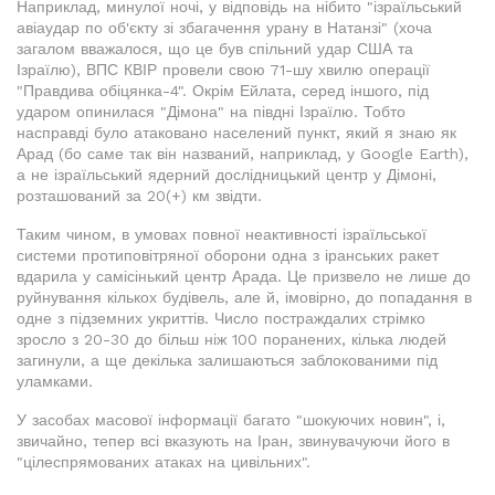
Наприклад, минулої ночі, у відповідь на нібито "ізраїльський
авіаудар по об'єкту зі збагачення урану в Натанзі" (хоча
загалом вважалося, що це був спільний удар США та
Ізраїлю), ВПС КВІР провели свою 71-шу хвилю операції
"Правдива обіцянка-4". Окрім Ейлата, серед іншого, під
ударом опинилася "Дімона" на півдні Ізраїлю. Тобто
насправді було атаковано населений пункт, який я знаю як
Арад (бо саме так він названий, наприклад, у Google Earth),
а не ізраїльський ядерний дослідницький центр у Дімоні,
розташований за 20(+) км звідти.
Таким чином, в умовах повної неактивності ізраїльської
системи протиповітряної оборони одна з іранських ракет
вдарила у самісінький центр Арада. Це призвело не лише до
руйнування кількох будівель, але й, імовірно, до попадання в
одне з підземних укриттів. Число постраждалих стрімко
зросло з 20-30 до більш ніж 100 поранених, кілька людей
загинули, а ще декілька залишаються заблокованими під
уламками.
У засобах масової інформації багато "шокуючих новин", і,
звичайно, тепер всі вказують на Іран, звинувачуючи його в
"цілеспрямованих атаках на цивільних".