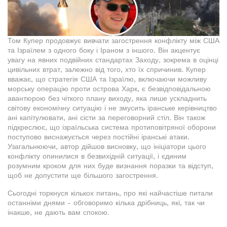
Том Купер продовжує вивчати загострення конфлікту між США
та Ізраїлем з одного боку і Іраном з іншого. Він акцентує
увагу на явних подвійних стандартах Заходу, зокрема в оцінці
цивільних втрат, залежно від того, хто їх спричинив. Купер
вважає, що стратегія США та Ізраїлю, включаючи можливу
морську операцію проти острова Харк, є безвідповідальною
авантюрою без чіткого плану виходу, яка лише ускладнить
світову економічну ситуацію і не змусить іранське керівництво
ані капітулювати, ані сісти за переговорний стіл. Він також
підкреслює, що ізраїльська система протиповітряної оборони
поступово виснажується через постійні іранські атаки.
Узагальнюючи, автор дійшов висновку, що ініціатори цього
конфлікту опинилися в безвихідній ситуації, і єдиним
розумним кроком для них буде визнання поразки та відступ,
щоб не допустити ще більшого загострення.
Сьогодні торкнуся кількох питань, про які найчастіше питали
останніми днями - обговоримо кілька дрібниць, які, так чи
інакше, не дають вам спокою.