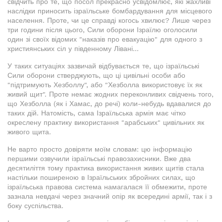
свідчить про те, що посол прекрасно усвідомлює, які жахливі
наслідки приносить ізраїльське бомбардування для місцевого
населення. Проте, чи це справді когось хвилює? Лише через
три години після цього, Сили оборони Ізраїлю оголосили
один зі своїх відомих "наказів про евакуацію" для одного з
християнських сіл у південному Лівані...
У таких ситуаціях зазвичай відбувається те, що ізраїльські
Сили оборони стверджують, що ці цивільні особи або
"підтримують Хезболлу", або "Хезболла використовує їх як
живий щит". Проте немає жодних переконливих свідчень того,
що Хезболла (як і Хамас, до речі) коли-небудь вдавалися до
таких дій. Натомість, сама Ізраїльська армія має чітко
окреслену практику використання "арабських" цивільних як
живого щита.
Не варто просто довіряти моїм словам: цю інформацію
першими озвучили ізраїльські правозахисники. Вже два
десятиліття тому практика використання живих щитів стала
настільки поширеною в Ізраїльських збройних силах, що
ізраїльська правова система намагалася її обмежити, проте
зазнала невдачі через значний опір як всередині армії, так і з
боку суспільства.