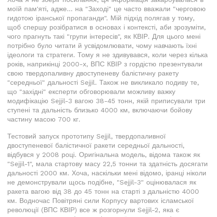
моїй пам'яті, адже... на "Заході" це часто вважали "черговою
гидотою іранської пропаганди". Мій підхід полягав у тому,
щоб спершу розібратися в основах і контексті, аби зрозуміти,
чого прагнуть такі "групи інтересів", як КВІР. Для цього мені
потрібно було читати й усвідомлювати, чому навчають їхні
ідеологи та стратеги. Тому я не здивувався, коли через кілька
років, наприкінці 2000-х, ВПС КВІР з гордістю презентували
свою твердопаливну двоступеневу балістичну ракету
"середньої" дальності Sejjil. Також не викликало подиву те,
що "західні" експерти обговорювали можливу важку
модифікацію Sejjil-3 вагою 38-45 тонн, якій приписували три
ступені та дальність близько 4000 км, включаючи бойову
частину масою 700 кг.
Тестовий запуск прототипу Sejjil, твердопаливної
двоступеневої балістичної ракети середньої дальності,
відбувся у 2008 році. Оригінальна модель, відома також як
"Sejjil-1", мала стартову масу 22,5 тонни та здатність досягати
дальності 2000 км. Хоча, наскільки мені відомо, іранці ніколи
не демонстрували щось подібне, "Sejjil-3" оцінювалася як
ракета вагою від 38 до 45 тонн на старті з дальністю 4000
км. Водночас Повітряні сили Корпусу вартових ісламської
революції (ВПС КВІР) все ж розгорнули Sejjil-2, яка є