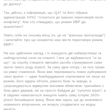
до діалогу".
Так, дійсно, є інформація, що IQ47 та його обрана
адміністрація AIPAC "готуються до мирних переговорів після
конфлікту". Але хто стверджує, що режим КВІР діє
аналогічно?
Уявіть себе на їхньому місці (ні, це не "іранська пропаганда")
і запитайте: про що конкретно має вести переговори режим
КВІР?
На них здійснили напад, і їх знищують дві найжорстокіші та
найпідступніші сили на планеті. І все це відбувається "ні за
що": за спробу створити звичайні засоби стримування саме
проти такого роду агресії. За саму ідею опору і за їхнє право
на рівне ставлення. Вони вже переживають повне руйнування
своєї країни — адже бомбардування спрямоване не лише на
режим, його ядерні об'єкти, ракетні бази та заводи, а
супроводжується відвертим масовим вбивством: принаймні з
боку двох держав, які не просто байдужі до "супутніх втрат", а
й свідомо намагаються знищити навіть саму історію 2600-
річної батьківщини Ірану. Вони вже зараз, ще до можливого
наземного вторгнення, не можуть сподіватися на жодну
милість.