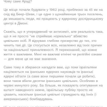
Чому саме Арад?
Це місце почали будувати у 1962 році, приблизно за 45 км на
схід від Беер-Шеви, і це одне з щонайменше трьох поселень,
де мешкають люди, які працюють у ядерному дослідницькому
центрі в Дімоні.
Скажіть, що я упереджений чи антисеміт, але реальність така,
що я не просто "не сприймаю нормально" вбивство
цивільних осіб. Я відчуваю глибоке презирство до тих, хто
чинить такі дії. Це стосується всіх, незалежно від їхніх причин
чи національної приналежності. Я переконаний, що кожне
життя є важливим. Мені не важливі етнічні чи релігійні ознаки
— для мене це не має значення.
Саме тому я збираюся нагадати вам, що поки ізраїльтяни
націлюються на іранських ядерних науковців та іранські
ядерні об'єкти (а саме вони першими почали це робити),
вони також вбили десятки іранських цивільних. Особливо в
червні минулого року. Ба більше, як показують опитування на
кшталт наведеного нижче, ізраїльську публіку просто не
цікавить, наскільки іранські цивільні страждають від їхніх (і
американських) бомбардувань.