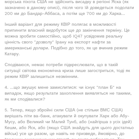
морська піхота США не здійснить висадку в регіоні Яска (як
зазначено в даному описі), після чого їй доведеться подолати
200 км до Бандар-Аббаса, а потім ще 700 км до Харка...
Інший варіант для режиму КВІР полягає в можливості
припинити власний видобуток ще до закінчення терміну. Це
можна зробити самостійно, щоб IQ47 усвідомив реальну
цінність свого "дозволу" Ірану на експорт нафти за
американські долари. Подібно до того, як це вчинив режим
Катару.
Сподіваюся, немає потреби підкреслювати, що в такій
ситуації світова економічна криза лише загостриться, тоді як
режим КВІР залишиться незмінним.
4. ...що змушує мене замислитися: чи існує "план Б" на
випадок, якщо результати захоплення виявляться не такими,
як ми сподівалися?
5. Тепер, якщо збройні сили США (не стільки ВМС США)
вирішать піти ва-банк, атакувати й окупувати Харк або Абу-
Мусу, або Великий чи Малий Тунб, або (найгірша з усіх ідей)
Кешм, або Яск, або (якщо США знайдуть для цього достатньо
військ) усе це разом, це навіть не призведе, ймовірно, до