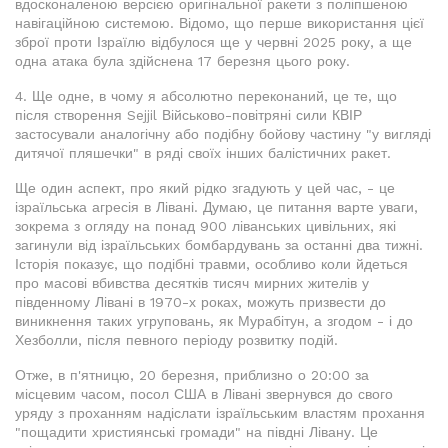
вдосконаленою версією оригінальної ракети з поліпшеною
навігаційною системою. Відомо, що перше використання цієї
зброї проти Ізраїлю відбулося ще у червні 2025 року, а ще
одна атака була здійснена 17 березня цього року.
4. Ще одне, в чому я абсолютно переконаний, це те, що
після створення Sejjil Військово-повітряні сили КВІР
застосували аналогічну або подібну бойову частину "у вигляді
дитячої пляшечки" в ряді своїх інших балістичних ракет.
Ще один аспект, про який рідко згадують у цей час, - це
ізраїльська агресія в Лівані. Думаю, це питання варте уваги,
зокрема з огляду на понад 900 ліванських цивільних, які
загинули від ізраїльських бомбардувань за останні два тижні.
Історія показує, що подібні травми, особливо коли йдеться
про масові вбивства десятків тисяч мирних жителів у
південному Лівані в 1970-х роках, можуть призвести до
виникнення таких угруповань, як Мурабітун, а згодом - і до
Хезболли, після певного періоду розвитку подій.
Отже, в п'ятницю, 20 березня, приблизно о 20:00 за
місцевим часом, посол США в Лівані звернувся до свого
уряду з проханням надіслати ізраїльським властям прохання
"пощадити християнські громади" на півдні Лівану. Це