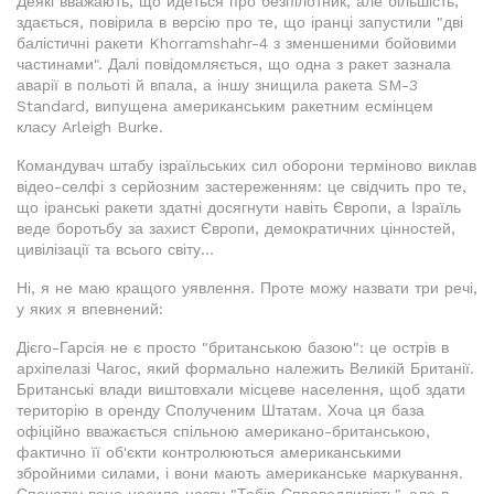
Деякі вважають, що йдеться про безпілотник, але більшість,
здається, повірила в версію про те, що іранці запустили "дві
балістичні ракети Khorramshahr-4 з зменшеними бойовими
частинами". Далі повідомляється, що одна з ракет зазнала
аварії в польоті й впала, а іншу знищила ракета SM-3
Standard, випущена американським ракетним есмінцем
класу Arleigh Burke.
Командувач штабу ізраїльських сил оборони терміново виклав
відео-селфі з серйозним застереженням: це свідчить про те,
що іранські ракети здатні досягнути навіть Європи, а Ізраїль
веде боротьбу за захист Європи, демократичних цінностей,
цивілізації та всього світу...
Ні, я не маю кращого уявлення. Проте можу назвати три речі,
у яких я впевнений:
Дієго-Гарсія не є просто "британською базою": це острів в
архіпелазі Чагос, який формально належить Великій Британії.
Британські влади виштовхали місцеве населення, щоб здати
територію в оренду Сполученим Штатам. Хоча ця база
офіційно вважається спільною американо-британською,
фактично її об'єкти контролюються американськими
збройними силами, і вони мають американське маркування.
Спочатку вона носила назву "Табір Справедливість", але в