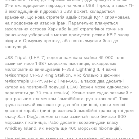
31-й експедиційний підрозділ на чолі з USS Tripoli, а також 11-
й експедиційний підрозділ з USS Boxer), складається
враження, що нова стратегія адміністрації IQ47 спрямована
на продовження атак на Іран. Паралельно планується
захоплення острова Харк або іншої стратегічної точки на
іранському узбережжі з метою примусити режим КВІР знову
відкрити Ормузьку протоку, або навіть змусити його до
капітуляції.
USS Tripoli (LHA-7) водотоннажністю майже 45 000 тонн
зазвичай несе 1 687 морських піхотинців, ескадрилью
малопомітних винищувачів F-35B Lightning II, 4 важкі
гелікоптери CH-53 King Stallion, мікс близько з дюжини
гелікоптерів UH-1Y, AH-1Z і MH-60S, а також два десантні
катери на повітряній подушці LCAC (кожен може одночасно
перевозити до 70 тонн техніки). Кожне таке судно зазвичай є
центральним елементом "амфібійних груп готовності". Така
група зазвичай включає ще два або три інші, трохи менші
десантні кораблі (нині це зазвичай амфібійні транспортні доки
класу San Diego, кожен із яких зазвичай несе близько 600
морських піхотинців, і/або десантні кораблі-доки класу
Whidbey Island, які несуть ще 400 морських піхотинців).
Називайте мене як завгодно, але з реалістичної точки зору це