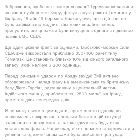
Зображення, зроблене з контрольованої Туреччиною частини
північного узбережжя Кіпру, фіксує запуск ракети Томагавк у
бік Ірану 18 або 19 березня. Враховуючи, що в цій зоні не
було зафіксовано жодних військових кораблів, можна
припустити, що ці ракети були випущені з одного з підводних
човнів ВМС США.
Ще один цікавий факт: за оцінками, Військово-морські сили
США вже використали приблизно 350-400 ракет типу
Томагавк. Це становить близько 10% від їхнього загального
запасу, який налічує 3 200 одиниць.
Перед іранським ударом по Араду західні ЗМІ активно
обговорювали "напад Ірану на американську та британську
базу Дієго-Гарсія", розташовану в центральній частині
Індійського океану, приблизно за "2500 миль" від Ірану,
протягом двох попередніх днів.
Я не можу нічого з цим вдіяти, проте аналіз відповідних
повідомлень підкреслює, наскільки багато в цій ситуації
залишається невідомого, а також відсутність будь-яких
достовірних фактів. Наприклад, ніхто не може стверджувати з
упевненістю, яким чином саме було здійснено цей удар.