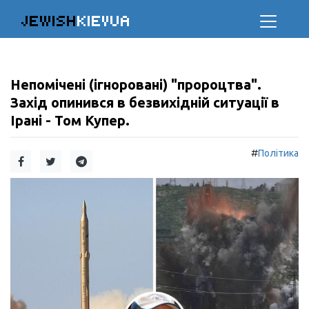
JEWISH
KIEVUA
Непомічені (ігноровані) "пророцтва".
Захід опинився в безвихідній ситуації в
Ірані - Том Купер.
#
Політика