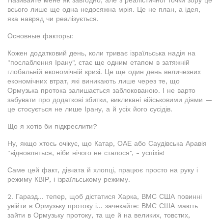
всього лише ще одна недосяжна мрія. Це не план, а ідея,
яка навряд чи реалізується.
Основные факторы:
Кожен додатковий день, коли триває ізраїльська надія на
"послаблення Ірану", стає ще одним етапом в затяжній
глобальній економічній кризі. Це ще один день величезних
економічних втрат, які виникають лише через те, що
Ормузька протока залишається заблокованою. І не варто
забувати про додаткові збитки, викликані військовими діями —
це стосується не лише Ірану, а й усіх його сусідів.
Що я хотів би підкреслити?
Ну, якщо хтось очікує, що Катар, ОАЕ або Саудівська Аравія
"відновляться, ніби нічого не сталося", - успіхів!
Саме цей факт, дівчата й хлопці, працює просто на руку і
режиму КВІР, і ізраїльському режиму.
2. Гаразд... тепер, щоб дістатися Харка, ВМС США повинні
увійти в Ормузьку протоку і... зачекайте: ВМС США мають
зайти в Ормузьку протоку, та ще й на великих, товстих,