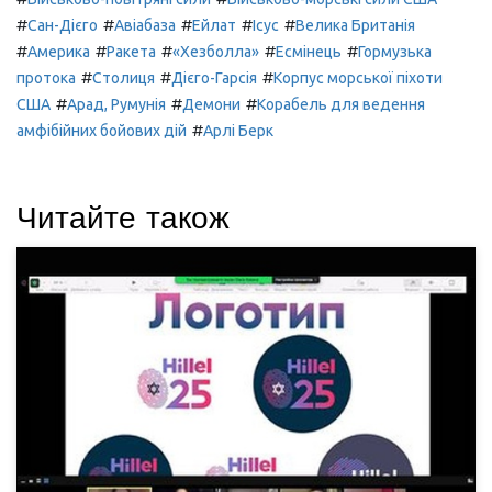
#
#
#
#
#
Сан-Дієго
Авіабаза
Ейлат
Ісус
Велика Британія
#
#
#
#
#
Америка
Ракета
«Хезболла»
Есмінець
Гормузька
#
#
#
протока
Столиця
Дієго-Гарсія
Корпус морської піхоти
#
#
#
США
Арад, Румунія
Демони
Корабель для ведення
#
амфібійних бойових дій
Арлі Берк
Читайте також