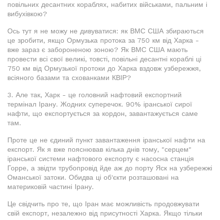
повільних десантних кораблях, набитих військами, пальним і
вибухівкою?
Ось тут я не можу не дивуватися: як ВМС США збираються
це зробити, якщо Ормузька протока за 750 км від Харка -
вже зараз є забороненою зоною? Як ВМС США мають
провести всі свої великі, товсті, повільні десантні кораблі ці
750 км від Ормузької протоки до Харка вздовж узбережжя,
всіяного базами та схованками КВІР?
3. Але так, Харк - це головний нафтовий експортний
термінал Ірану. Жодних суперечок. 90% іранської сирої
нафти, що експортується за кордон, завантажується саме
там.
Проте це не єдиний пункт завантаження іранської нафти на
експорт. Як я вже пояснював кілька днів тому, "серцем"
іранської системи нафтового експорту є насосна станція
Горре, а звідти трубопровід йде аж до порту Яск на узбережжі
Оманської затоки. Обидва ці об'єкти розташовані на
материковій частині Ірану.
Це свідчить про те, що Іран має можливість продовжувати
свій експорт, незалежно від присутності Харка. Якщо тільки