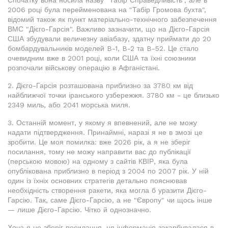
2006 році була перейменована на "Табір Громова бухта",
відомий також як пункт матеріально-технічного забезпечення
ВМС "Дієго-Гарсія". Важливо зазначити, що на Дієго-Гарсія
США збудували величезну авіабазу, здатну приймати до 20
бомбардувальників моделей B-1, B-2 та B-52. Це стало
очевидним вже в 2001 році, коли США та їхні союзники
розпочали військову операцію в Афганістані.
2. Дієго-Гарсія розташована приблизно за 3780 км від
найближчої точки іранського узбережжя. 3780 км - це близько
2349 миль, або 2041 морська миля.
3. Останній момент, у якому я впевнений, але не можу
надати підтвердження. Принаймні, наразі я не в змозі це
зробити. Це моя помилка: вже 2026 рік, а я не зберіг
посилання, тому не можу направити вас до публікації
(перською мовою) на одному з сайтів КВІР, яка була
опублікована приблизно в період з 2004 по 2007 рік. У ній
один із їхніх основних стратегів детально пояснював
необхідність створення ракети, яка могла б уразити Дієго-
Гарсію. Так, саме Дієго-Гарсію, а не "Європу" чи щось інше
— лише Дієго-Гарсію. Чітко й однозначно.
Хоча я не зберіг посилання, ця інформація закарбувалася в