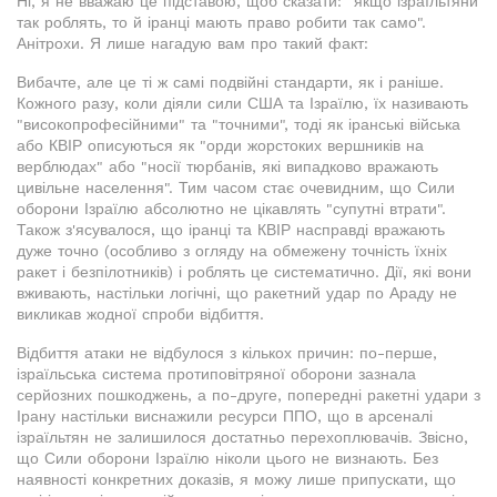
Ні, я не вважаю це підставою, щоб сказати: "якщо ізраїльтяни
так роблять, то й іранці мають право робити так само".
Анітрохи. Я лише нагадую вам про такий факт:
Вибачте, але це ті ж самі подвійні стандарти, як і раніше.
Кожного разу, коли діяли сили США та Ізраїлю, їх називають
"високопрофесійними" та "точними", тоді як іранські війська
або КВІР описуються як "орди жорстоких вершників на
верблюдах" або "носії тюрбанів, які випадково вражають
цивільне населення". Тим часом стає очевидним, що Сили
оборони Ізраїлю абсолютно не цікавлять "супутні втрати".
Також з'ясувалося, що іранці та КВІР насправді вражають
дуже точно (особливо з огляду на обмежену точність їхніх
ракет і безпілотників) і роблять це систематично. Дії, які вони
вживають, настільки логічні, що ракетний удар по Араду не
викликав жодної спроби відбиття.
Відбиття атаки не відбулося з кількох причин: по-перше,
ізраїльська система протиповітряної оборони зазнала
серйозних пошкоджень, а по-друге, попередні ракетні удари з
Ірану настільки виснажили ресурси ППО, що в арсеналі
ізраїльтян не залишилося достатньо перехоплювачів. Звісно,
що Сили оборони Ізраїлю ніколи цього не визнають. Без
наявності конкретних доказів, я можу лише припускати, що