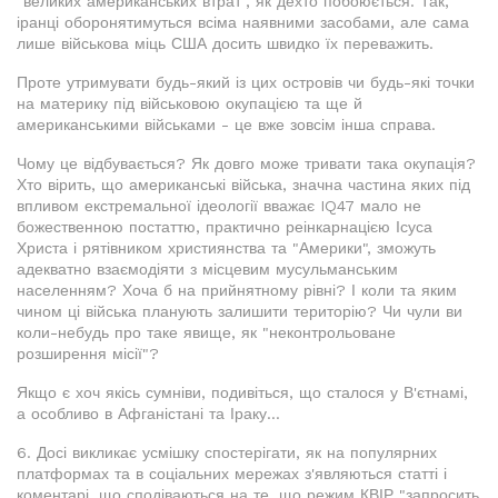
"великих американських втрат", як дехто побоюється. Так,
іранці оборонятимуться всіма наявними засобами, але сама
лише військова міць США досить швидко їх переважить.
Проте утримувати будь-який із цих островів чи будь-які точки
на материку під військовою окупацією та ще й
американськими військами - це вже зовсім інша справа.
Чому це відбувається? Як довго може тривати така окупація?
Хто вірить, що американські війська, значна частина яких під
впливом екстремальної ідеології вважає IQ47 мало не
божественною постаттю, практично реінкарнацією Ісуса
Христа і рятівником християнства та "Америки", зможуть
адекватно взаємодіяти з місцевим мусульманським
населенням? Хоча б на прийнятному рівні? І коли та яким
чином ці війська планують залишити територію? Чи чули ви
коли-небудь про таке явище, як "неконтрольоване
розширення місії"?
Якщо є хоч якісь сумніви, подивіться, що сталося у В'єтнамі,
а особливо в Афганістані та Іраку...
6. Досі викликає усмішку спостерігати, як на популярних
платформах та в соціальних мережах з'являються статті і
коментарі, що сподіваються на те, що режим КВІР "запросить