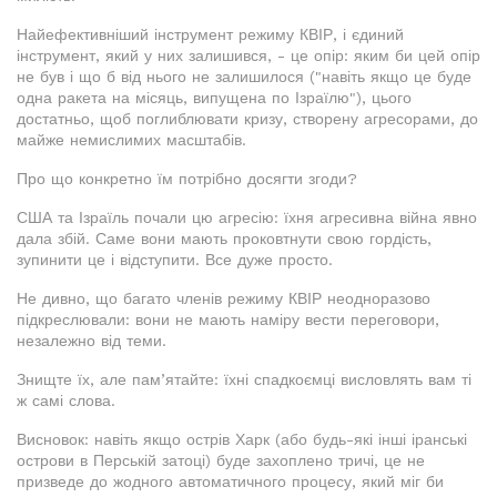
Найефективніший інструмент режиму КВІР, і єдиний
інструмент, який у них залишився, - це опір: яким би цей опір
не був і що б від нього не залишилося ("навіть якщо це буде
одна ракета на місяць, випущена по Ізраїлю"), цього
достатньо, щоб поглиблювати кризу, створену агресорами, до
майже немислимих масштабів.
Про що конкретно їм потрібно досягти згоди?
США та Ізраїль почали цю агресію: їхня агресивна війна явно
дала збій. Саме вони мають проковтнути свою гордість,
зупинити це і відступити. Все дуже просто.
Не дивно, що багато членів режиму КВІР неодноразово
підкреслювали: вони не мають наміру вести переговори,
незалежно від теми.
Знищте їх, але пам’ятайте: їхні спадкоємці висловлять вам ті
ж самі слова.
Висновок: навіть якщо острів Харк (або будь-які інші іранські
острови в Перській затоці) буде захоплено тричі, це не
призведе до жодного автоматичного процесу, який міг би