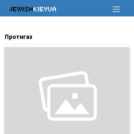
JEWISH
KIEVUA
Протигаз