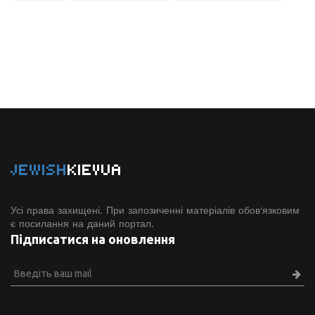
JEWISH
KIEVUA
Усі права захищені. При запозиченні матеріалів обов'язковим
є посилання на даний портал.
Підписатися на оновлення