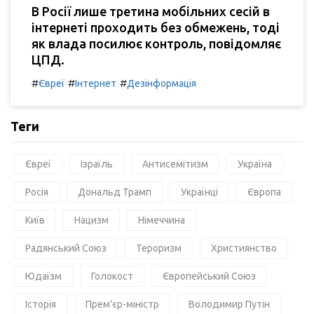
В Росії лише третина мобільних сесій в
інтернеті проходить без обмежень, тоді
як влада посилює контроль, повідомляє
ЦПД.
#
#
#
Євреї
Інтернет
Дезінформація
Теги
Євреї
Ізраїль
Антисемітизм
Україна
Росія
Дональд Трамп
Українці
Європа
Київ
Нацизм
Німеччина
Радянський Союз
Тероризм
Християнство
Юдаїзм
Голокост
Європейський Союз
Історія
Прем'єр-міністр
Володимир Путін