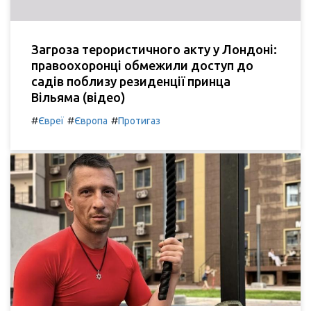
Загроза терористичного акту у Лондоні:
правоохоронці обмежили доступ до
садів поблизу резиденції принца
Вільяма (відео)
#
#
#
Євреї
Європа
Протигаз