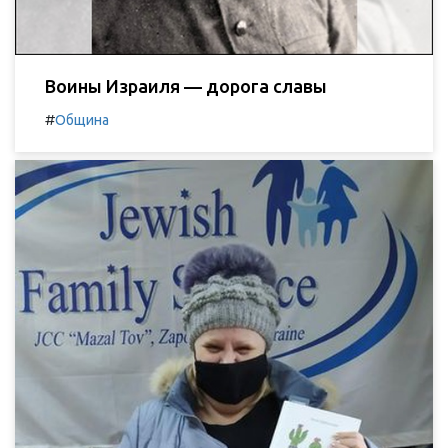
Воины Израиля — дорога славы
#
Община