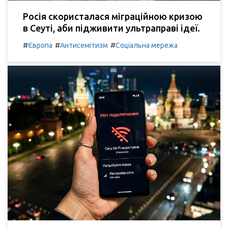
Росія скористалася міграційною кризою
в Сеуті, аби підживити ультраправі ідеї.
#
#
#
Європа
Антисемітизм
Соціальна мережа