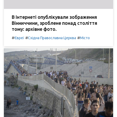
В Інтернеті опублікували зображення
Вінниччини, зроблене понад століття
тому: архівне фото.
#
#
#
Євреї
Східна Православна Церква
Місто