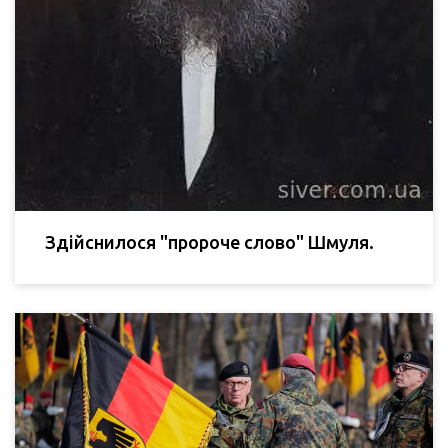
Здійснилося "пророче слово" Шмуля.