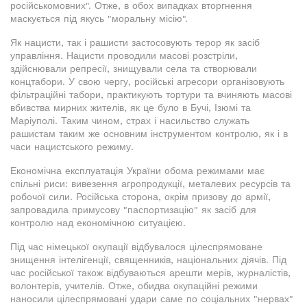
російськомовних". Отже, в обох випадках вторгнення
маскується під якусь "моральну місію".
Як нацисти, так і рашисти застосовують терор як засіб
управління. Нацисти проводили масові розстріли,
здійснювали репресії, знищували села та створювали
концтабори. У свою чергу, російські агресори організовують
фільтраційні табори, практикують тортури та вчиняють масові
вбивства мирних жителів, як це було в Бучі, Ізюмі та
Маріуполі. Таким чином, страх і насильство служать
рашистам таким же основним інструментом контролю, як і в
часи нацистського режиму.
Економічна експлуатація України обома режимами має
спільні риси: вивезення агропродукції, металевих ресурсів та
робочої сили. Російська сторона, окрім призову до армії,
запровадила примусову "паспортизацію" як засіб для
контролю над економічною ситуацією.
Під час німецької окупації відбувалося цілеспрямоване
знищення інтелігенції, священників, національних діячів. Під
час російської також відбуваються арешти мерів, журналістів,
волонтерів, учителів. Отже, обидва окупаційні режими
наносили цілеспрямовані удари саме по соціальних "нервах"