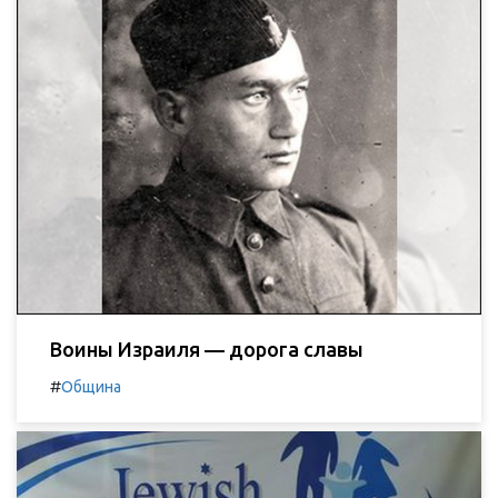
Воины Израиля — дорога славы
#
Община