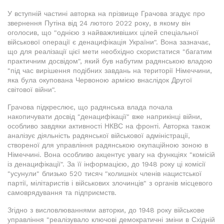
У вступній частині авторка на прізвище Грачова згадує про
звернення Путіна від 24 лютого 2022 року, в якому він
оголосив, що "однією з найважливіших цілей спеціальної
військової операції є денацифікація України". Вона зазначає,
що для реалізації цієї мети необхідно скористатися "багатим
практичним досвідом", який був набутим радянською владою
"під час вирішення подібних завдань на території Німеччини,
яка була окупована Червоною армією внаслідок Другої
світової війни".
Грачова підкреслює, що радянська влада почала
накопичувати досвід "денацифікації" вже наприкінці війни,
особливо завдяки активності НКВС на фронті. Авторка також
аналізує діяльність радянської військової адміністрації,
створеної для управління радянською окупаційною зоною в
Німеччині. Вона особливо акцентує увагу на функціях "комісій
із денацифікації". За її інформацією, до 1948 року ці комісії
"усунули" близько 520 тисяч "колишніх членів нацистської
партії, мілітаристів і військових злочинців" з органів місцевого
самоврядування та підприємств.
Згідно з висловлюваннями авторки, до 1948 року військове
управління "реалізувало ключові демократичні зміни в Східній