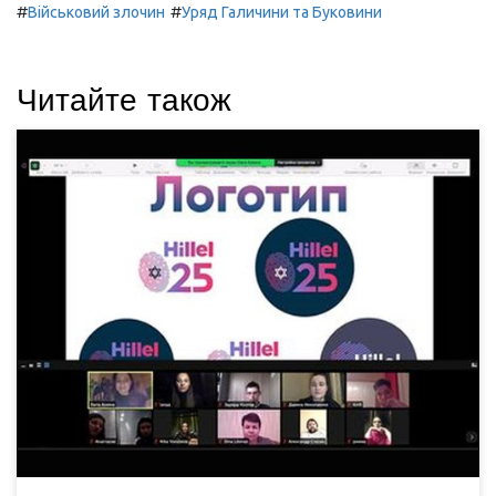
#
#
Військовий злочин
Уряд Галичини та Буковини
Читайте також