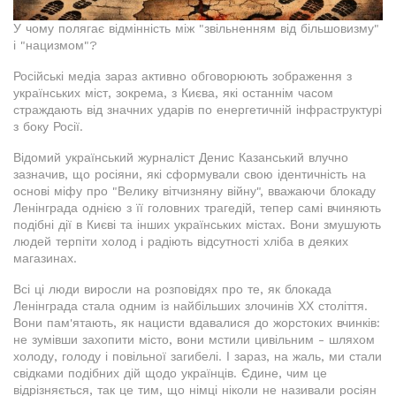
У чому полягає відмінність між "звільненням від більшовизму"
і "нацизмом"?
Російські медіа зараз активно обговорюють зображення з
українських міст, зокрема, з Києва, які останнім часом
страждають від значних ударів по енергетичній інфраструктурі
з боку Росії.
Відомий український журналіст Денис Казанський влучно
зазначив, що росіяни, які сформували свою ідентичність на
основі міфу про "Велику вітчизняну війну", вважаючи блокаду
Ленінграда однією з її головних трагедій, тепер самі вчиняють
подібні дії в Києві та інших українських містах. Вони змушують
людей терпіти холод і радіють відсутності хліба в деяких
магазинах.
Всі ці люди виросли на розповідях про те, як блокада
Ленінграда стала одним із найбільших злочинів ХХ століття.
Вони пам'ятають, як нацисти вдавалися до жорстоких вчинків:
не зумівши захопити місто, вони мстили цивільним - шляхом
холоду, голоду і повільної загибелі. І зараз, на жаль, ми стали
свідками подібних дій щодо українців. Єдине, чим це
відрізняється, так це тим, що німці ніколи не називали росіян