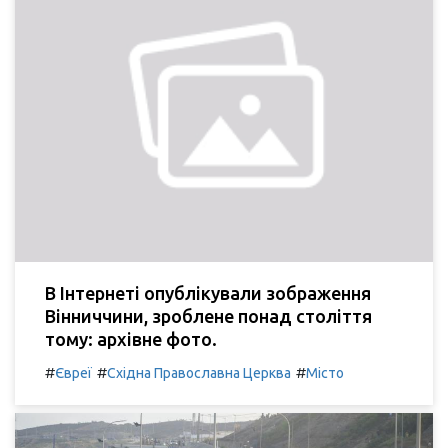
В Інтернеті опублікували зображення
Вінниччини, зроблене понад століття
тому: архівне фото.
#
#
#
Євреї
Східна Православна Церква
Місто