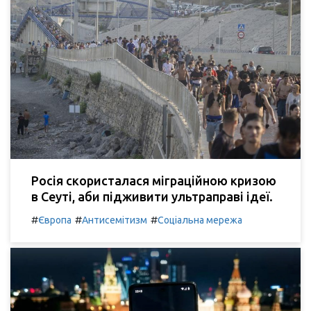
Росія скористалася міграційною кризою
в Сеуті, аби підживити ультраправі ідеї.
#
#
#
Європа
Антисемітизм
Соціальна мережа