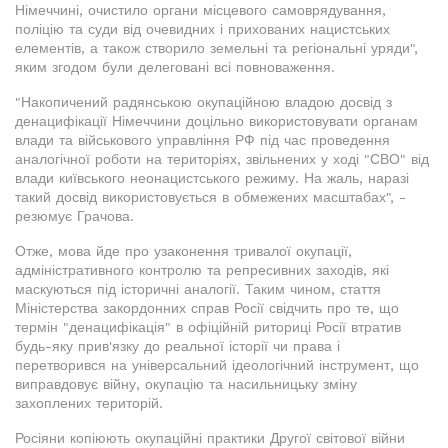
Німеччині, очистило органи місцевого самоврядування,
поліцію та суди від очевидних і прихованих нацистських
елементів, а також створило земельні та регіональні уряди",
яким згодом були делеговані всі повноваження.
"Накопичений радянською окупаційною владою досвід з
денацифікації Німеччини доцільно використовувати органам
влади та військового управління РФ під час проведення
аналогічної роботи на територіях, звільнених у ході "СВО" від
влади київського неонацистського режиму. На жаль, наразі
такий досвід використовується в обмежених масштабах", -
резюмує Грачова.
Отже, мова йде про узаконення тривалої окупації,
адміністративного контролю та репресивних заходів, які
маскуються під історичні аналогії. Таким чином, стаття
Міністерства закордонних справ Росії свідчить про те, що
термін "денацифікація" в офіційній риториці Росії втратив
будь-яку прив'язку до реальної історії чи права і
перетворився на універсальний ідеологічний інструмент, що
виправдовує війну, окупацію та насильницьку зміну
захоплених територій.
Росіяни копіюють окупаційні практики Другої світової війни