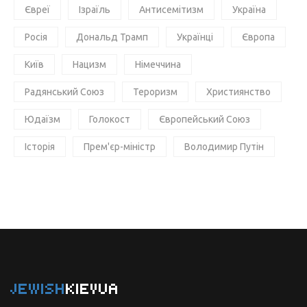
Євреї
Ізраїль
Антисемітизм
Україна
Росія
Дональд Трамп
Українці
Європа
Київ
Нацизм
Німеччина
Радянський Союз
Тероризм
Християнство
Юдаїзм
Голокост
Європейський Союз
Історія
Прем'єр-міністр
Володимир Путін
JEWISH
KIEVUA