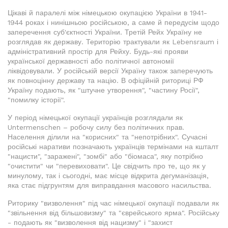
Цікаві й паралелі між німецькою окупацією України в 1941-
1944 роках і нинішньою російською, а саме й передусім щодо
заперечення суб'єктності України. Третій Рейх Україну не
розглядав як державу. Територію трактували як Lebensraum і
адміністративний простір для Рейху. Будь-які прояви
української державності або політичної автономії
ліквідовували. У російській версії Україну також заперечують
як повноцінну державу та націю. В офіційній риториці РФ
Україну подають, як "штучне утворення", "частину Росії",
"помилку історії".
У період німецької окупації українців розглядали як
Untermenschen – робочу силу без політичних прав.
Населення ділили на "корисних" та "непотрібних". Сучасні
російські наративи позначають українців термінами на кшталт
"нацисти", "заражені", "зомбі" або "біомаса", яку потрібно
"очистити" чи "перевиховати". Це свідчить про те, що як у
минулому, так і сьогодні, має місце відкрита дегуманізація,
яка стає підгрунтям для виправдання масового насильства.
Риторику "визволення" під час німецької окупації подавали як
"звільнення від більшовизму" та "єврейського ярма". Російську
- подають як "визволення від нацизму" і "захист