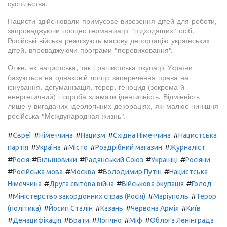
суспільства.
Нацисти здійснювали примусове вивезення дітей для роботи,
запроваджуючи процес германізації "підходящих" осіб.
Російські війська реалізують масову депортацію українських
дітей, впроваджуючи програми "перевиховання".
Отже, як нацистська, так і рашистська окупації України
базуються на однаковій логіці: заперечення права на
існування, дегуманізація, терор, геноцид (зокрема й
енергетичний) і спроба зламати ідентичність. Відмінність
лише у вигаданих ідеологічних декораціях, які малює нинішня
російська "Международная жизнь".
#
#
#
#
#
Євреї
Німеччина
Нацизм
Східна Німеччина
Нацистська
#
#
#
#
партія
Україна
Місто
Роздрібний магазин
Журналіст
#
#
#
#
#
Росія
Більшовики
Радянський Союз
Українці
Росіяни
#
#
#
#
Російська мова
Москва
Володимир Путін
Нацистська
#
#
#
Німеччина
Друга світова війна
Військова окупація
Голод
#
#
#
Міністерство закордонних справ (Росія)
Маріуполь
Терор
#
#
#
#
(політика)
Йосип Сталін
Казань
Червона Армія
Київ
#
#
#
#
#
Денацифікація
Брати
Логічно
Міф
Облога Ленінграда