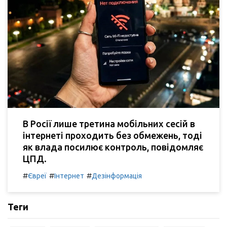
В Росії лише третина мобільних сесій в
інтернеті проходить без обмежень, тоді
як влада посилює контроль, повідомляє
ЦПД.
#
#
#
Євреї
Інтернет
Дезінформація
Теги