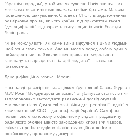
"братнім народом", у той час як сучасна Росія знищує тих,
кого сама десятиліттями вважала своїми братами. Максим
Калашников, шанувальник Сталіна і СРСР, із задоволенням
розмірковує про те, як його країна, під прикриттям гасел
"денацифікації", відтворює тактику нацистів часів блокади
Ленінграда.
"Я не можу уявити, які саме зміни відбулися з цими людьми,
щоб вони стали такими. Але ми маємо перед собою один з
найяскравіших і найжахливіших прикладів морального
занепаду та варварства в історії людства", - зазначає
Казанський.
Денацифікаційна "логіка" Москви
Насправді це озвіріння має цілком ґрунтовний базис. Журнал
МЗС Росії "Международная жизнь" опублікував статтю, в якій
запропоновано застосувати радянський досвід окупації
Німеччини після Другої світової війни для реалізації "однієї з
ключових цілей СВО - денацифікації України". Сам факт
появи такого матеріалу в офіційному виданні, редакційну
раду якого очолює міністр закордонних справ РФ Лавров,
свідчить про інституціоналізацію окупаційної логіки в
російському державному дискурсі.