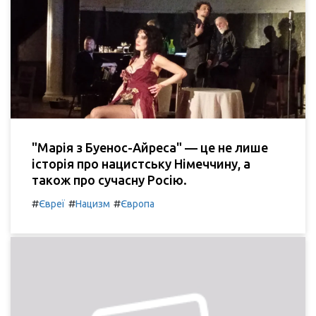
"Марія з Буенос-Айреса" — це не лише
історія про нацистську Німеччину, а
також про сучасну Росію.
#
#
#
Євреї
Нацизм
Європа