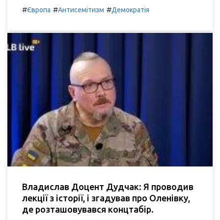
#
#
#
Європа
Антисемітизм
Демократія
Владислав Доцент Дудчак: Я проводив
лекції з історії, і згадував про Оленівку,
де розташовувався концтабір.