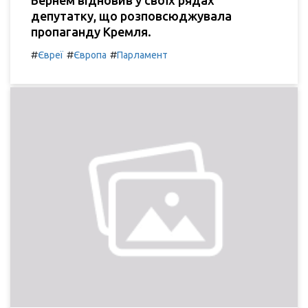
депутатку, що розповсюджувала
пропаганду Кремля.
#
#
#
Євреї
Європа
Парламент