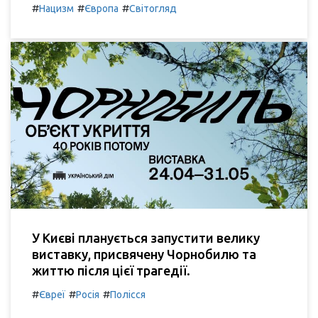
#
#
#
Нацизм
Європа
Світогляд
У Києві планується запустити велику
виставку, присвячену Чорнобилю та
життю після цієї трагедії.
#
#
#
Євреї
Росія
Полісся