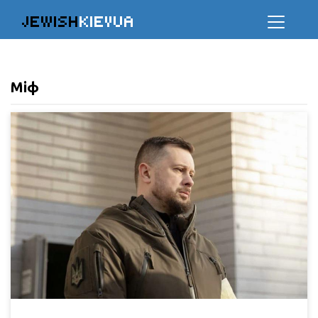
JEWISH
KIEVUA
Міф