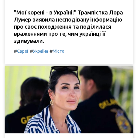
"Мої корені - в Україні!" Трампістка Лора
Лумер виявила несподівану інформацію
про своє походження та поділилася
враженнями про те, чим українці її
здивували.
#
#
#
Євреї
Україна
Місто