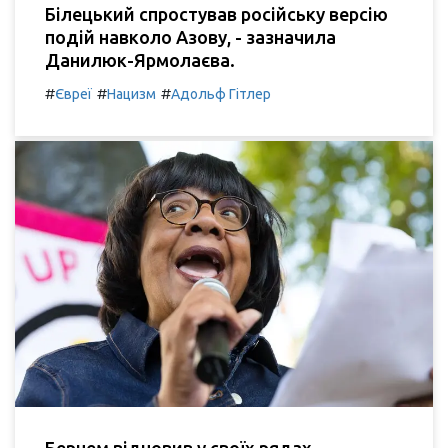
Білецький спростував російську версію
подій навколо Азову, - зазначила
Данилюк-Ярмолаєва.
#
#
#
Євреї
Нацизм
Адольф Гітлер
Бернем відновив у своїх рядах