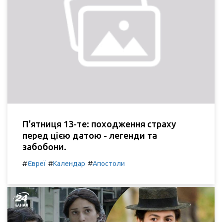
П'ятниця 13-те: походження страху
перед цією датою - легенди та
забобони.
#
#
#
Євреї
Календар
Апостоли