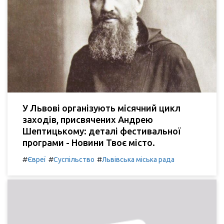
У Львові організують місячний цикл
заходів, присвячених Андрею
Шептицькому: деталі фестивальної
програми - Новини Твоє місто.
#
#
#
Євреї
Суспільство
Львівська міська рада