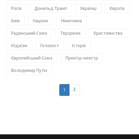
Росія
Дональд Трамп
Українці
Європа
Київ
Нацизм
Німеччина
Радянський Союз
Тероризм
Християнство
Юдаїзм
Голокост
Історія
Європейський Союз
Прем'єр-міністр
Володимир Путін
1
2