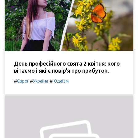
День професійного свята 2 квітня: кого
вітаємо і які є повір'я про прибуток.
#
#
#
Євреї
Україна
Юдаїзм