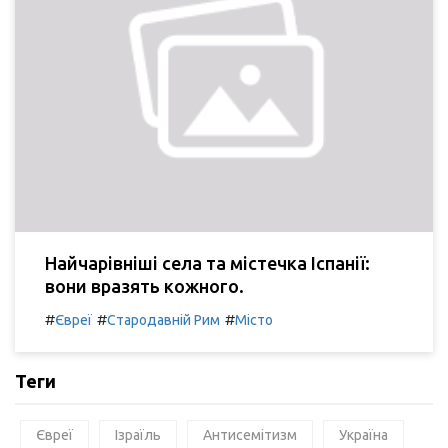
Найчарівніші села та містечка Іспанії:
вони вразять кожного.
#
#
#
Євреї
Стародавній Рим
Місто
Теги
Євреї
Ізраїль
Антисемітизм
Україна