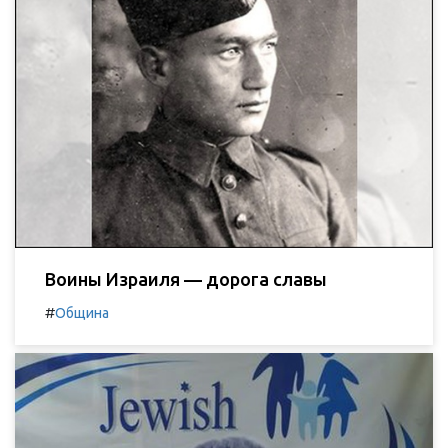
Воины Израиля — дорога славы
#
Община