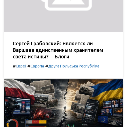
Сергей Грабовский: Является ли
Варшава единственным хранителем
света истины? -- Блоги
#
#
#
Євреї
Європа
Друга Польська Республіка