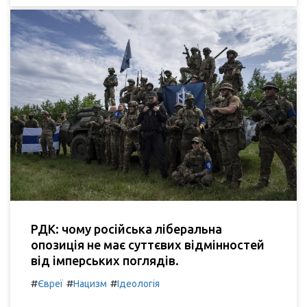
РДК: чому російська ліберальна
опозиція не має суттєвих відмінностей
від імперських поглядів.
#
#
#
Євреї
Нацизм
Ідеологія