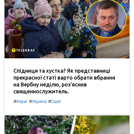
Спідниця та хустка? Як представниці
прекрасної статі варто обрати вбрання
на Вербну неділю, роз'яснив
священнослужитель.
#
#
#
Євреї
Україна
Одяг