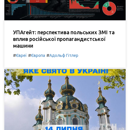
УПАгейт: перспектива польських ЗМІ та
вплив російської пропагандистської
машини
#
#
#
Євреї
Європа
Адольф Гітлер