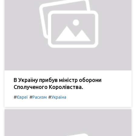
В Україну прибув міністр оборони
Сполученого Королівства.
#
#
#
Євреї
Расизм
Україна