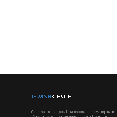
JEWISH
KIEVUA
Усі права захищені. При запозиченні матеріалів
обов'язковим є посилання на даний портал.