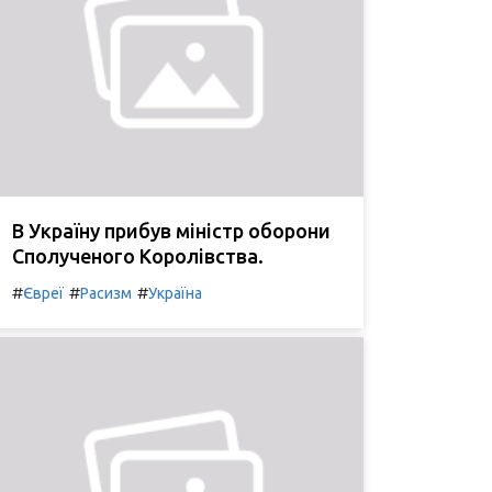
В Україну прибув міністр оборони
Сполученого Королівства.
#
#
#
Євреї
Расизм
Україна