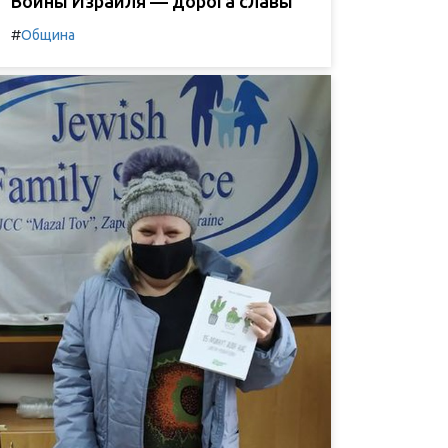
Воины Израиля — дорога славы
#
Община