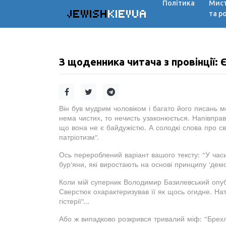
Політика
Мис
JEWISH
KIEVUA
та р
З щоденника читача з провінції:
Він був мудрим чоловіком і багато його писань м
нема чистих, то нечисть узаконюється. Напівпра
що вона не є байдужістю. А солодкі слова про с
патріотизм".
Ось перероблений варіант вашого тексту: "У час
бур'яни, які виростають на основі принципу 'демок
Коли мій суперник Володимир Базилевський опубл
Сверстюк охарактеризував її як щось огидне. На
гістерії"...
Або ж випадково розкрився тривалий міф: "Брехл