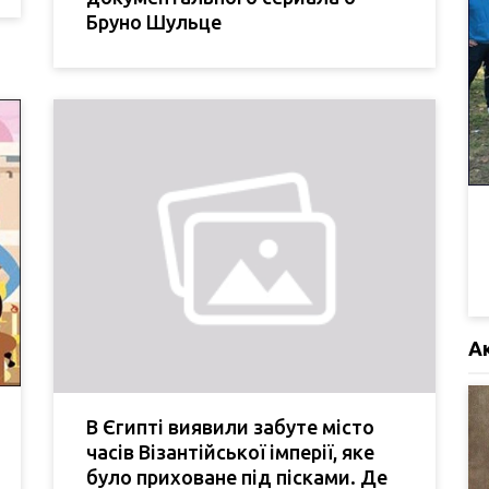
Бруно Шульце
А
В Єгипті виявили забуте місто
часів Візантійської імперії, яке
було приховане під пісками. Де