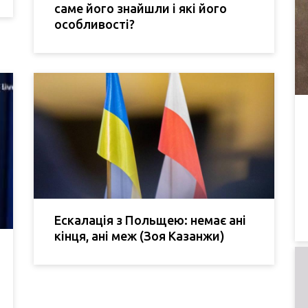
саме його знайшли і які його
особливості?
Ескалація з Польщею: немає ані
кінця, ані меж (Зоя Казанжи)