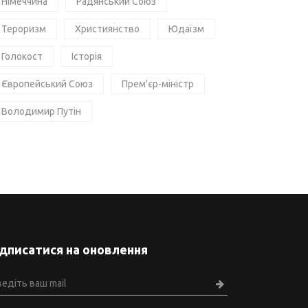
Німеччина
Радянський Союз
Тероризм
Християнство
Юдаїзм
Голокост
Історія
Європейський Союз
Прем'єр-міністр
Володимир Путін
ідписатися на оновлення