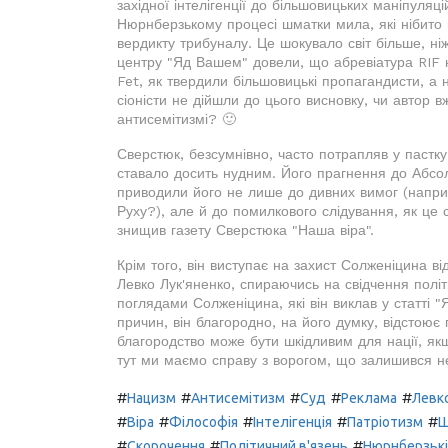
західної інтелігенції до більшовицьких маніпуля
Нюрнберзькому процесі шматки мила, які нібито 
вердикту трибуналу. Це шокувало світ більше, ніж
центру "Яд Вашем" довели, що абревіатура RIF н
Fet, як твердили більшовицькі пропагандисти, а 
сіоністи не дійшли до цього висновку, чи автор в
антисемітизмі? 🙂
Сверстюк, безсумнівно, часто потрапляв у пастку
ставало досить нудним. Його прагнення до Абс
приводили його не лише до дивних вимог (наприк
Руху?), але й до помилкового слідування, як це
знищив газету Сверстюка "Наша віра".
Крім того, він виступає на захист Солженіцина ві
Левко Лук'яненко, спираючись на свідчення політ
поглядами Солженіцина, які він виклав у статті 
причин, він благородно, на його думку, відстоює
благородство може бути шкідливим для нації, як
тут ми маємо справу з ворогом, що залишився н
#
#
#
#
#
Нацизм
Антисемітизм
Суд
Реклама
Левко
#
#
#
#
#
Віра
Філософія
Інтелігенція
Патріотизм
Щ
#
#
#
Скорочення
Політичний в'язень
Нюрнберзькі