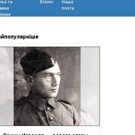
ика та
Бізнес
Наша
авне
почта
ління
айпопулярніше