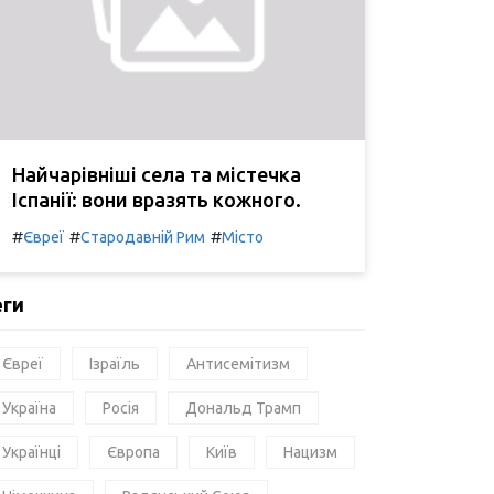
Найчарівніші села та містечка
Іспанії: вони вразять кожного.
#
#
#
Євреї
Стародавній Рим
Місто
еги
Євреї
Ізраїль
Антисемітизм
Україна
Росія
Дональд Трамп
Українці
Європа
Київ
Нацизм