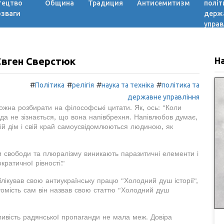
тецтво
Община
Традиция
Антисемитизм
політ
озваги
держ
управ
 Євген Сверстюк
Н
#
#
#
#
Політика
релігія
наука та техніка
політика та
державне управління
ожна розбирати на філософські цитати. Як, ось: "Коли
вда не зізнається, що вона напівбрехня. Напівлюбов думає,
вій дім і свій край самоусвідомлюються людиною, як
и свободи та плюралізму виникають паразитичні елементи і
ратичної рівності'."
ікував свою антиукраїнську працю "Холодний душ історії",
томість сам він назвав свою статтю "Холодний душ
ивість радянської пропаганди не мала меж. Довіра