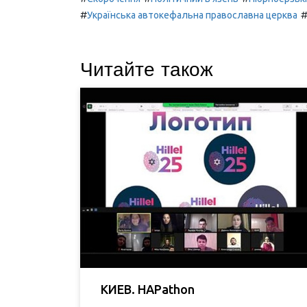
#
Українська автокефальна православна церква
Читайте також
КИЕВ. HAPathon