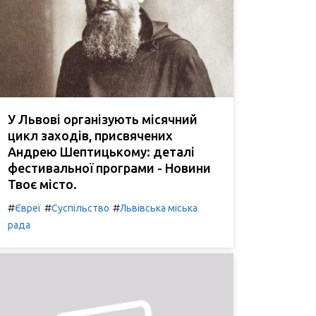
У Львові організують місячний
цикл заходів, присвячених
Андрею Шептицькому: деталі
фестивальної програми - Новини
Твоє місто.
#
#
#
Євреї
Суспільство
Львівська міська
рада