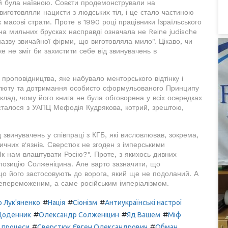
цій була наївною. Совєти продемонстрували на
виготовляли нацисти з людських тіл, і це стало частиною
 масові страти. Проте в 1990 році працівники Ізраїльського
а мильних брусках насправді означала не Reine judische
назву звичайної фірми, що виготовляла мило". Цікаво, чи
же не зміг би захистити себе від звинувачень в
 проповідництва, яке набувало менторського відтінку і
олюту та дотримання особисто сформульованого Принципу
лад, чому його книга не була обговорена у всіх осередках
 сталося з УАПЦ Мефодія Кудрякова, котрий, зрештою,
д звинувачень у співпраці з КГБ, які висловлював, зокрема,
ичних в'язнів. Сверстюк не згоден з імперськими
"Як нам влаштувати Росію?". Проте, з якихось дивних
 позицію Солженіцина. Але варто зазначити, що
що його застосовують до ворога, який ще не подоланий. А
епереможеним, а саме російським імперіалізмом.
#
#
#
 Лук'яненко
Нація
Сіонізм
Антиукраїнські настрої
#
#
#
оденник
Олександр Солженіцин
Яд Вашем
Міф
#
#
 процеси
Сверстюк Євген Олександрович
Обман