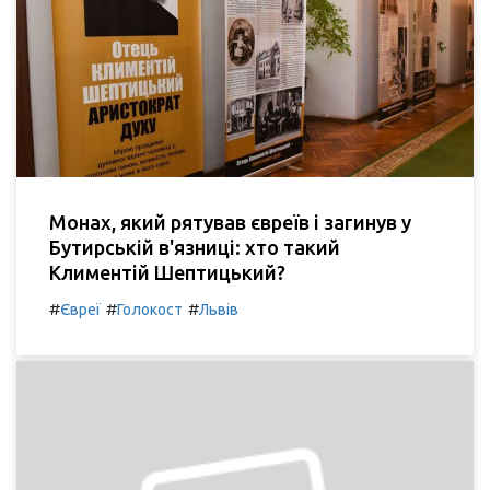
Монах, який рятував євреїв і загинув у
Бутирській в'язниці: хто такий
Климентій Шептицький?
#
#
#
Євреї
Голокост
Львів