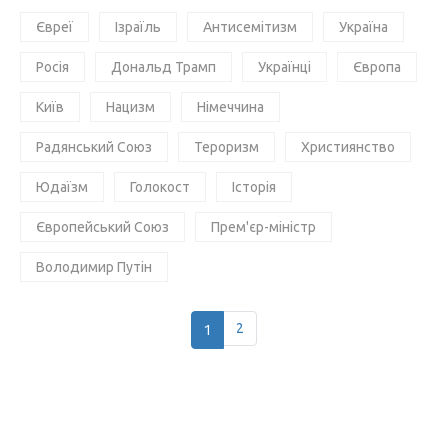
Євреї
Ізраїль
Антисемітизм
Україна
Росія
Дональд Трамп
Українці
Європа
Київ
Нацизм
Німеччина
Радянський Союз
Тероризм
Християнство
Юдаїзм
Голокост
Історія
Європейський Союз
Прем'єр-міністр
Володимир Путін
1
2