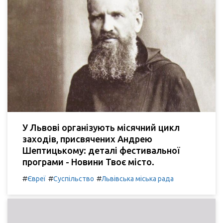
У Львові організують місячний цикл
заходів, присвячених Андрею
Шептицькому: деталі фестивальної
програми - Новини Твоє місто.
#
#
#
Євреї
Суспільство
Львівська міська рада