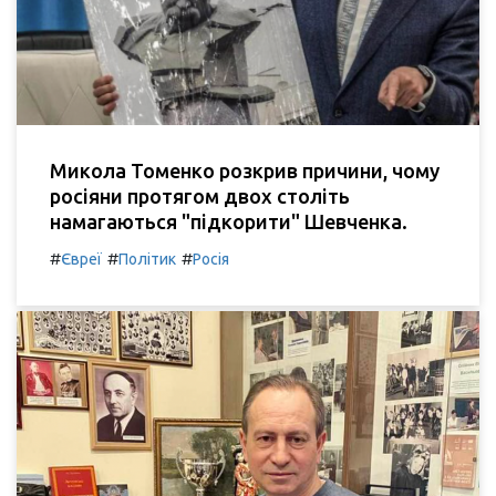
Микола Томенко розкрив причини, чому
росіяни протягом двох століть
намагаються "підкорити" Шевченка.
#
#
#
Євреї
Політик
Росія