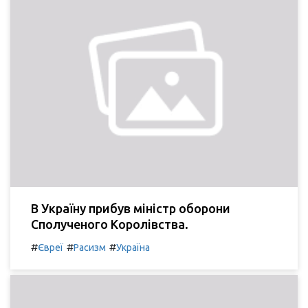
В Україну прибув міністр оборони
Сполученого Королівства.
#
#
#
Євреї
Расизм
Україна