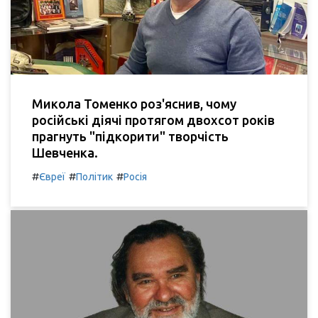
Микола Томенко роз'яснив, чому
російські діячі протягом двохсот років
прагнуть "підкорити" творчість
Шевченка.
#
#
#
Євреї
Політик
Росія