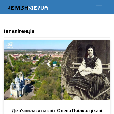
JEWISH
KIEVUA
Інтелігенція
Де з'явилася на світ Олена Пчілка: цікаві