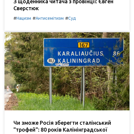
З щоденника читача з провінції: Євген
Сверстюк
#
#
#
Нацизм
Антисемітизм
Суд
Чи зможе Росія зберегти сталінський
"трофей": 80 років Калінінградської