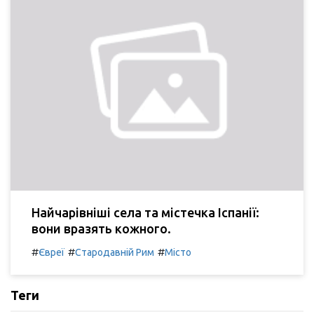
Найчарівніші села та містечка Іспанії:
вони вразять кожного.
#
#
#
Євреї
Стародавній Рим
Місто
Теги