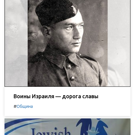
Воины Израиля — дорога славы
#
Община