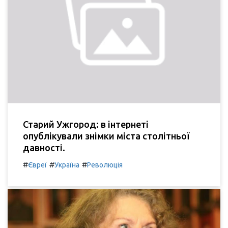
Старий Ужгород: в інтернеті
опублікували знімки міста столітньої
давності.
#
#
#
Євреї
Україна
Революція