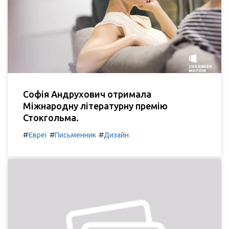
Софія Андрухович отримала
Міжнародну літературну премію
Стокгольма.
#
#
#
Євреї
Письменник
Дизайн