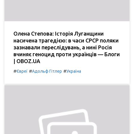
Олена Степова: Історія Луганщини
насичена трагедією: в часи СРСР поляки
зазнавали переслідувань, а нині Росія
вчиняє геноцид проти українців — Блоги
| OBOZ.UA
#
#
#
Євреї
Адольф Гітлер
Україна