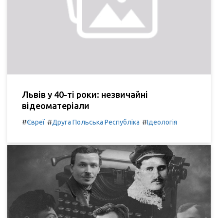
Львів у 40-ті роки: незвичайні
відеоматеріали
#
#
#
Євреї
Друга Польська Республіка
Ідеологія