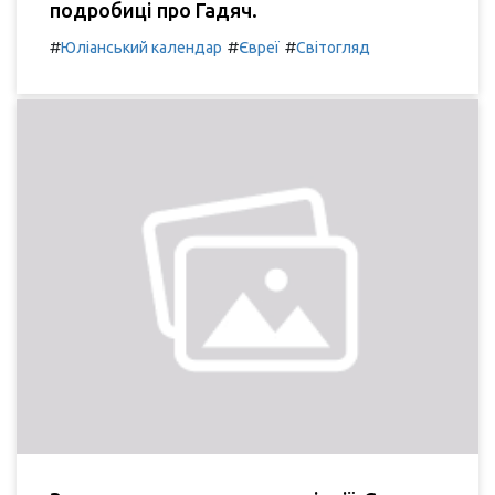
подробиці про Гадяч.
#
#
#
Юліанський календар
Євреї
Світогляд