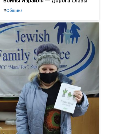
Воины Израиля — дорога славы
#
Община