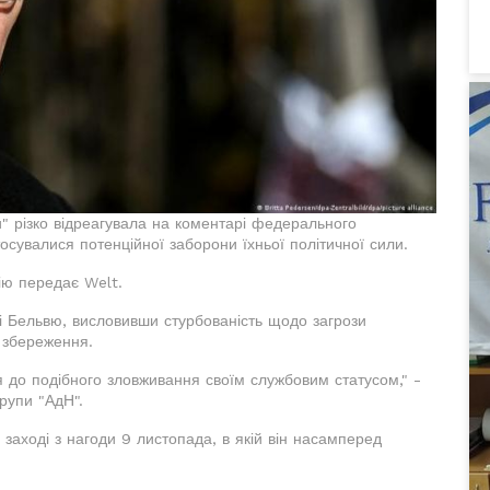
" різко відреагувала на коментарі федерального
сувалися потенційної заборони їхньої політичної сили.
ію передає Welt.
 Бельвю, висловивши стурбованість щодо загрози
 збереження.
 до подібного зловживання своїм службовим статусом," -
рупи "АдН".
аході з нагоди 9 листопада, в якій він насамперед