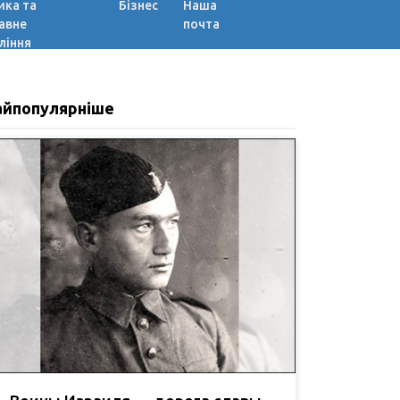
ика та
Бізнес
Наша
авне
почта
ління
айпопулярніше