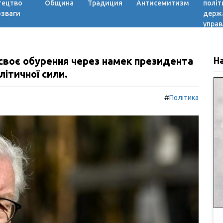
тецтво
Община
Традиция
Антисемитизм
політ
озваги
держ
управ
 своє обурення через намек президента
Н
літичної сили.
#
Політика