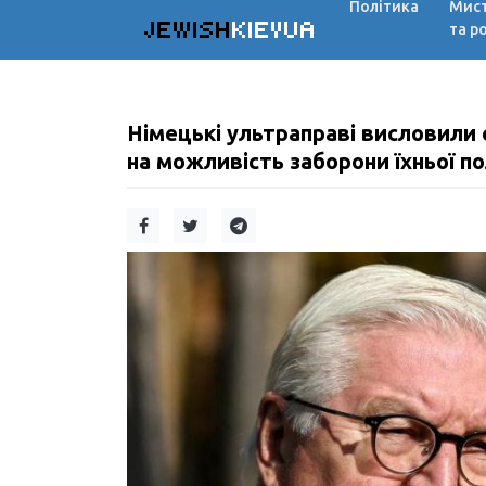
Політика
Мис
JEWISH
KIEVUA
та р
Німецькі ультраправі висловили
на можливість заборони їхньої по