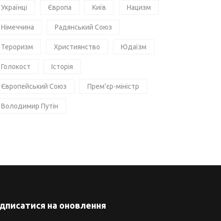
Українці
Європа
Київ
Нацизм
Німеччина
Радянський Союз
Тероризм
Християнство
Юдаїзм
Голокост
Історія
Європейський Союз
Прем'єр-міністр
Володимир Путін
ідписатися на оновлення