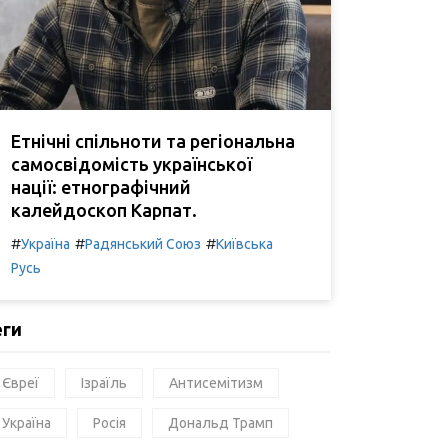
Етнічні спільноти та регіональна
самосвідомість української
нації: етнографічний
калейдоскоп Карпат.
#
#
#
Україна
Радянський Союз
Київська
Русь
еги
Євреї
Ізраїль
Антисемітизм
Україна
Росія
Дональд Трамп