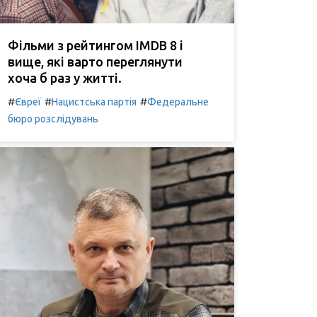
Фільми з рейтингом IMDB 8 і
вище, які варто переглянути
хоча б раз у житті.
#
#
#
Євреї
Нацистська партія
Федеральне
бюро розслідувань