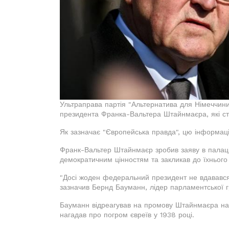
Ультраправа партія "Альтернатива для Німеччини
президента Франка-Вальтера Штайнмаєра, які сто
Як зазначає "Європейська правда", цю інформац
Франк-Вальтер Штайнмаєр зробив заяву в палаці
демократичним цінностям та закликав до їхнього
"Досі жоден федеральний президент не вдавався
зазначив Бернд Бауманн, лідер парламентської г
Бауманн відреагував на промову Штайнмаєра на з
нагадав про погром євреїв у 1938 році.