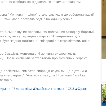
ократія та свобода не піддавалися таким агресивним
ра "Ми повинні діяти" стало закликом до заборони партії
да Штайнмаєр поставив "АдН" на один рівень з
ті більш рішучих правових та політичних заходів у боротьбі
зпосередньо ультраправу партію "Альтернатива для
бути жодної політичної співпраці з екстремістами, ані в
що більшість мешканців Німеччини висловлюють
му. Проте експерти застерігають про можливий "ефект
о політичних симпатій виборців свідчить, що підтримка
та ультраправої "Альтернативи для Німеччини" майже
ваторів.
#
#
#
#
кратія
Екстремізм
Українська правда
CSU
Франк-