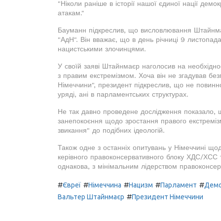
"Ніколи раніше в історії нашої єдиної нації дем
атакам."
Бауманн підкреслив, що висловлювання Штайнмає
"АдН". Він вважає, що в день річниці 9 листопа
нацистськими злочинцями.
У своїй заяві Штайнмаєр наголосив на необхіднос
з правим екстремізмом. Хоча він не згадував бе
Німеччини", президент підкреслив, що не повинно 
уряді, ані в парламентських структурах.
Не так давно проведене дослідження показало, 
занепокоєння щодо зростання правого екстреміз
звикання" до подібних ідеологій.
Також одне з останніх опитувань у Німеччині щод
керівного правоконсервативного блоку ХДС/ХСС 
однакова, з мінімальним лідерством правоконсер
#
#
#
#
#
Євреї
Німеччина
Нацизм
Парламент
Демо
#
Вальтер Штайнмаєр
Президент Німеччини