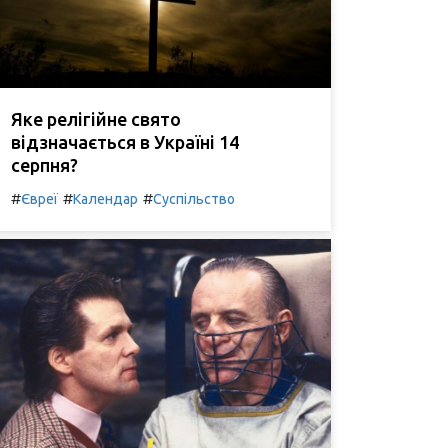
Яке релігійне свято
відзначається в Україні 14
серпня?
#
#
#
Євреї
Календар
Суспільство