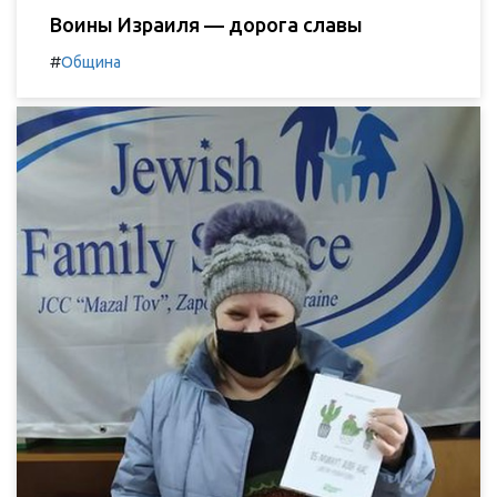
Воины Израиля — дорога славы
#
Община