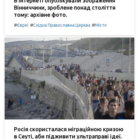
В Інтернеті опублікували зображення
Вінниччини, зроблене понад століття
тому: архівне фото.
#
#
#
Євреї
Східна Православна Церква
Місто
Росія скористалася міграційною кризою
в Сеуті, аби підживити ультраправі ідеї.