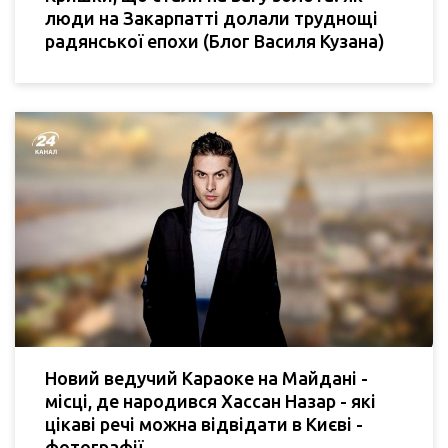
люди на Закарпатті долали труднощі
радянської епохи (Блог Василя Кузана)
Новий ведучий Караоке на Майдані -
місці, де народився Хассан Назар - які
цікаві речі можна відвідати в Києві -
фотографії.