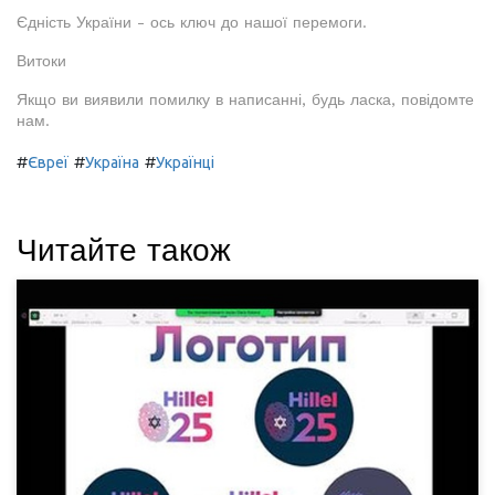
Єдність України - ось ключ до нашої перемоги.
Витоки
Якщо ви виявили помилку в написанні, будь ласка, повідомте
нам.
#
#
#
Євреї
Україна
Українці
Читайте також