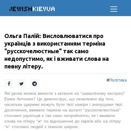
JEWISH
KIEVUA
Ольга Палій: Висловлюватися про
українців з використанням терміна
"русскочелюстные" так само
недопустимо, як і вживати слова на
певну літеру.
#
Політика
Які уроки можна винести з катання на "шакалячому експресі"
Емми Антонюк? Це демонструє, що незалежно від того,
наскільки щирими можуть бути твої наміри і значущими твої
досягнення, вживати терміни на кшталт "русскочелюстные"
стосовно українців є так само неприйнятно, як і вживати
слова на літеру "ж" по відношенню до євреїв або на літеру
"н" стосовно людей з темною шкірою.