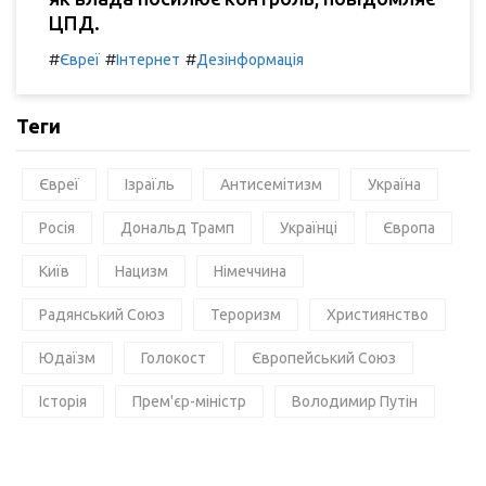
ЦПД.
#
#
#
Євреї
Інтернет
Дезінформація
Теги
Євреї
Ізраїль
Антисемітизм
Україна
Росія
Дональд Трамп
Українці
Європа
Київ
Нацизм
Німеччина
Радянський Союз
Тероризм
Християнство
Юдаїзм
Голокост
Європейський Союз
Історія
Прем'єр-міністр
Володимир Путін