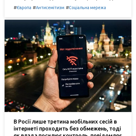
#
#
#
Європа
Антисемітизм
Соціальна мережа
В Росії лише третина мобільних сесій в
інтернеті проходить без обмежень, тоді
як влада посилює контроль, повідомляє