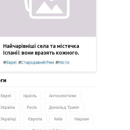
Найчарівніші села та містечка
Іспанії: вони вразять кожного.
#
#
#
Євреї
Стародавній Рим
Місто
еги
Євреї
Ізраїль
Антисемітизм
Україна
Росія
Дональд Трамп
Українці
Європа
Київ
Нацизм