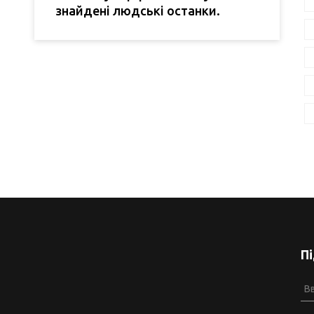
знайдені людські останки.
П