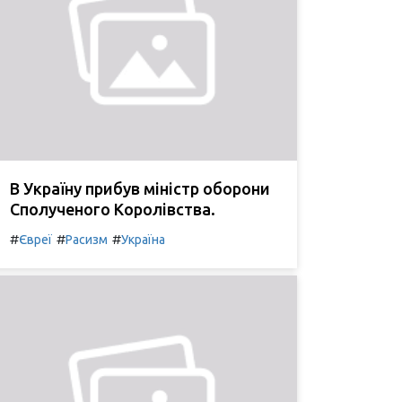
В Україну прибув міністр оборони
Сполученого Королівства.
#
#
#
Євреї
Расизм
Україна