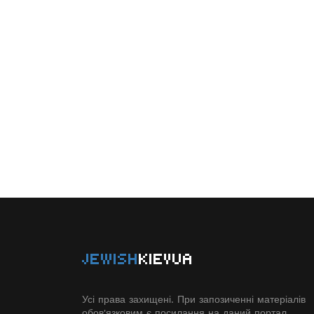
JEWISH
KIEVUA
Усі права захищені. При запозиченні матеріалів
обов'язковим є посилання на даний портал.