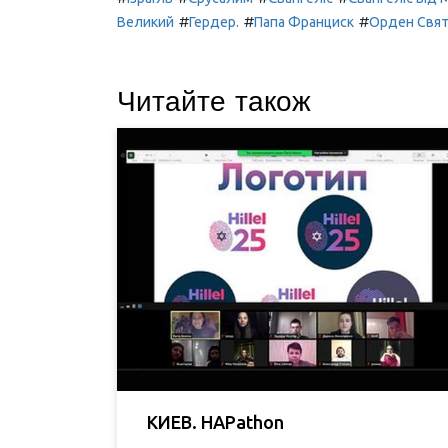
#
#
#
Великий
Гердер.
Папа Франциск
Орден Свят
Читайте також
КИЕВ. HAPathon