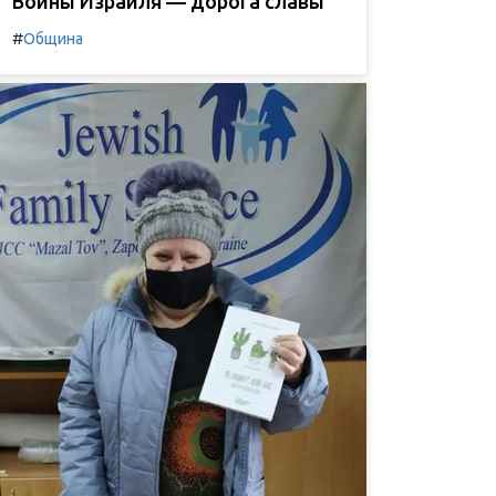
Воины Израиля — дорога славы
#
Община