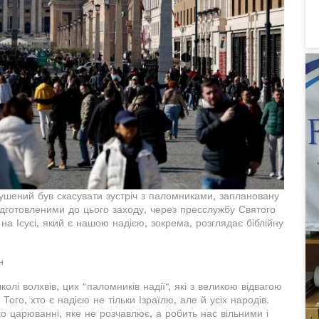
ушений був скасувати зустріч з паломниками, заплановану
ідготовленими до цього заходу, через пресслужбу Святого
на Ісусі, який є нашою надією, зокрема, розглядає біблійну
н
олі волхвів, цих "паломників надії", які з великою відвагою
 Того, хто є надією не тільки Ізраїлю, але й усіх народів.
го царюванні, яке не розчавлює, а робить нас вільними і