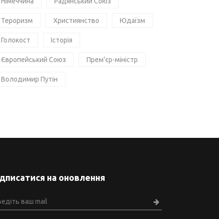
Німеччина
Радянський Союз
Тероризм
Християнство
Юдаїзм
Голокост
Історія
Європейський Союз
Прем'єр-міністр
Володимир Путін
ідписатися на оновлення