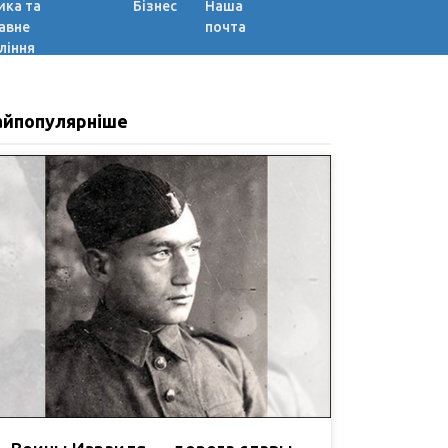
ика та
Бізнес
Наша
авне
почта
ління
айпопулярніше