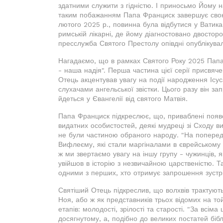
здатними служити з гідністю. І приносьмо Йому н
таким побажанням Папа Франциск завершує свою к
лютого 2025 р., повинна була відбутися у Ватикан
римській лікарні, де йому діагностовано двостор
пресслужба Святого Престолу опівдні опублікувала
Нагадаємо, що в рамках Святого Року 2025 Папа
- наша надія". Перша частина цієї серії присвяче
Отець акцентував увагу на події народження Ісус
слухачами ангельської звістки. Цього разу він за
йдеться у Євангелії від святого Матвія.
Папа Франциск підкреслює, що, приваблені появо
видатних особистостей, деякі мудреці зі Сходу 
не були частиною обраного народу. "На попередній
Вифлеєму, які стали маргіналами в єврейському с
ж ми звертаємо увагу на іншу групу - чужинців, 
увійшов в історію з незвичайною царственістю. Та
одними з перших, хто отримує запрошення зустрі
Святіший Отець підкреслив, що волхвів трактують 
Ноя, або ж як представників трьох відомих на той
етапів: молодості, зрілості та старості. "За вс
досягнутому, а, подібно до великих постатей бібл