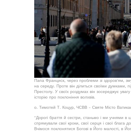
Папа Франциск, через проблеми зі здоров'ям, зм
на середу. Проте він ділиться своїми думками, п
Престолу. У своїх роздумах він зосереджує увагу 
історію про поклоніння волхвів.
о. Тимотей Т. Коцур, ЧСВВ - Святе Місто Ватика
"Дорогі браття й сестри, станьмо і ми учнями в шк
спрямували свої кроки, свої серця і свої блага до
Вчімося поклонятися Богові в Його малості, в Йо