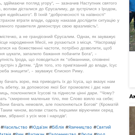
ь, здіймаючи погляд угору", — зазначив Наступник святого
ю, волхви дісталися до Єрусалиму, де зустрілися з Іродом,
 юдейського". В їхній "доброчесності та наївності"
 страхом втрати влади, одразу наказав дослідити ситуацію у
земного правителя демонструє свою вразливість".
істечко, а не грандіозний Єрусалим. Однак, як зауважує
місце народження Месії, не рухаються з місця. "Насправді
атися на божественні частоти, потрібно дозволити, щоб
ня шукати, запалило бажання побачити Бога", -
упність Ірода, що поводиться як "обманники, сповнені
зустріч з Дитям. "Для того, хто прив'язаний до влади, Ісус
 треба знищити", - зауважує Єпископ Риму.
у бачать зорю, яка приводить їх до Ісуса, що вказує нам
ть абетку, за допомогою якої Бог промовляє і дає нам
ць, поклонилися Ісусові та піднесли цінні дари. "Чому?
А
ать "смиренне маленьке тіло, яке Слово взяло на себе;
 Вони бачать немовля, але поклоняються Богові" (Кроматій
). Таким чином, волхви стають першими віруючими серед
и, зібраної з усіх мов і народів".
#
#
#
#
#
Насильство
Юдаїзм
Біблія
Язичництво
Святий
#
#
#
#
#
Матвія
Рим
Ватикан
Паломництво
Люди
Ірод