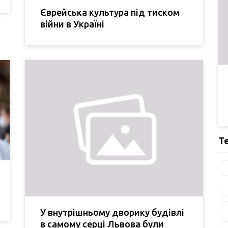
Єврейська культура під тиском
війни в Україні
Т
У внутрішньому дворику будівлі
в самому серці Львова були