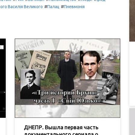
#
#
ого Василія Великого
Палац
Пневмонія
ДНЕПР. Вышла первая часть
документального сериала о