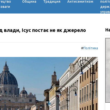
тецтво
Община
Традиция
Антисемитизм
політ
озваги
держ
управ
д влади, Ісус постає не як джерело
Н
#
Політика