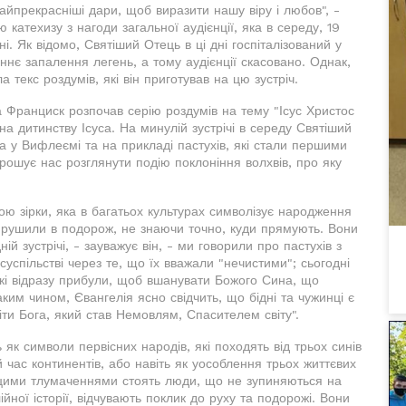
айпрекрасніші дари, щоб виразити нашу віру і любов", -
атехизу з нагоди загальної аудієнції, яка в середу, 19
і. Як відомо, Святіший Отець в ці дні госпіталізований у
оннє запалення легень, а тому аудієнції скасовано. Однак,
 текс роздумів, які він приготував на цю зустріч.
 Франциск розпочав серію роздумів на тему "Ісус Христос
на дитинству Ісуса. На минулій зустрічі в середу Святіший
а у Вифлеємі та на прикладі пастухів, які стали першими
прошує нас розглянути подію поклоніння волхвів, про яку
ю зірки, яка в багатьох культурах символізує народження
вирушили в подорож, не знаючи точно, куди прямують. Вони
 зустрічі, - зауважує він, - ми говорили про пастухів з
успільстві через те, що їх вважали "нечистими"; сьогодні
які відразу прибули, щоб вшанувати Божого Сина, що
ким чином, Євангелія ясно свідчить, що бідні та чужинці є
ти Бога, який став Немовлям, Спасителем світу".
як символи первісних народів, які походять від трьох синів
 час континентів, або навіть як уособлення трьох життєвих
іма цими тлумаченнями стоять люди, що не зупиняються на
ійної історії, відчувають поклик до руху та подорожі. Вони