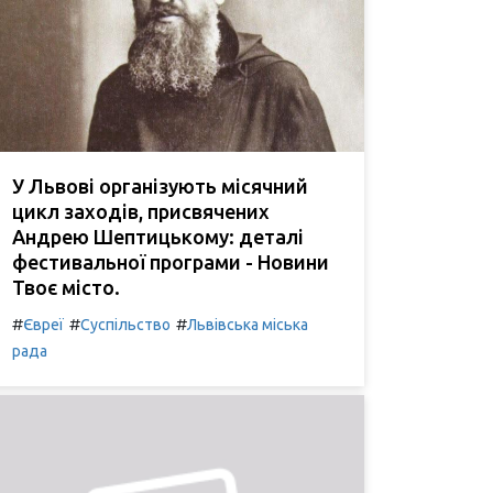
У Львові організують місячний
цикл заходів, присвячених
Андрею Шептицькому: деталі
фестивальної програми - Новини
Твоє місто.
#
#
#
Євреї
Суспільство
Львівська міська
рада