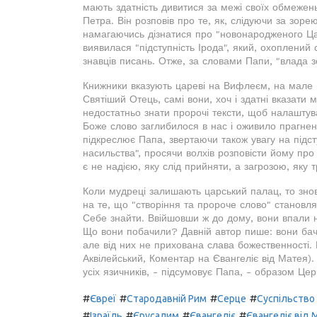
мають здатність дивитися за межі своїх обмежен
Петра. Він розповів про те, як, слідуючи за зоре
намагаючись дізнатися про "новонародженого Царя
виявилася "підступність Ірода", який, охоплений
знавців писань. Отже, за словами Папи, "влада 
Книжники вказують цареві на Вифлеєм, на мале м
Святіший Отець, самі вони, хоч і здатні вказати 
недостатньо знати пророчі тексти, щоб налаштув
Боже слово заглибилося в нас і оживило прагнен
підкреслює Папа, звертаючи також увагу на підст
насильства", просячи волхів розповісти йому про 
є не надією, яку слід прийняти, а загрозою, яку
Коли мудреці залишають царський палац, то знов
на те, що "створіння та пророче слово" становля
Себе знайти. Ввійшовши ж до дому, вони впали ни
Що вони побачили? Давній автор пише: вони бач
але від них не прихована слава божественності.
Аквілейський, Коментар на Євангеліє від Матея
усіх язичників, - підсумовує Папа, - образом Церкв
#
#
#
#
Євреї
Стародавній Рим
Серце
Суспільство
#
#
#
#
Ізраїль
Єрусалим
Євангеліє
Євангеліє від 