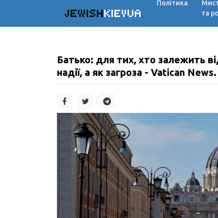
Політика
Мис
JEWISH
KIEVUA
та р
Батько: для тих, хто залежить ві
надії, а як загроза - Vatican News.