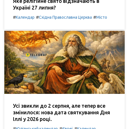
Яке релігійне свято відзначають в
Україні 27 липня?
#
#
#
Календар
Східна Православна Церква
Місто
Усі звикли до 2 серпня, але тепер все
змінилося: нова дата святкування Дня
Іллі у 2026 році.
#
#
#
Юліанський календар
Євреї
Календар