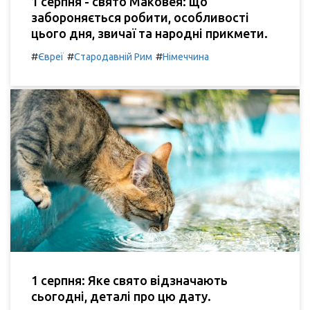
1 серпня - свято Маковея: що
забороняється робити, особливості
цього дня, звичаї та народні прикмети.
#
#
#
Євреї
Стародавній Рим
Німеччина
1 серпня: Яке свято відзначають
сьогодні, деталі про цю дату.