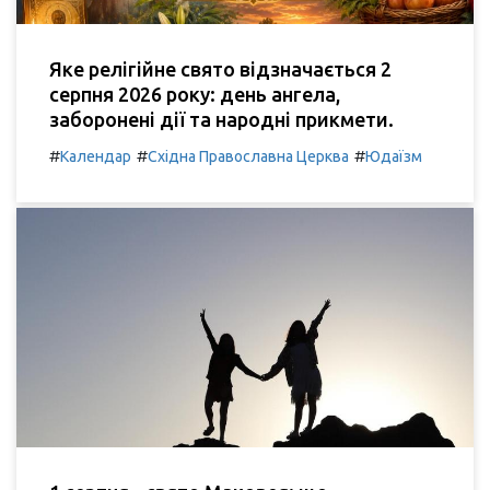
Яке релігійне свято відзначається 2
серпня 2026 року: день ангела,
заборонені дії та народні прикмети.
#
#
#
Календар
Східна Православна Церква
Юдаїзм