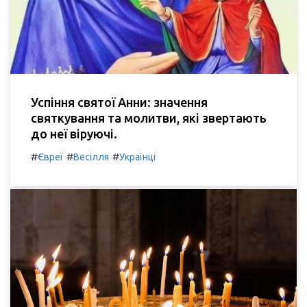
Успіння святої Анни: значення
святкування та молитви, які звертають
до неї віруючі.
#
#
#
Євреї
Весілля
Українці