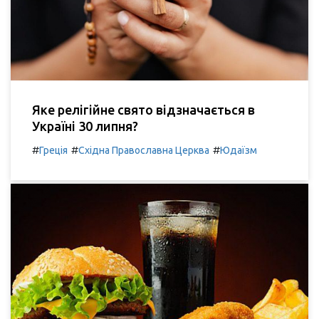
Яке релігійне свято відзначається в
Україні 30 липня?
#
#
#
Греція
Східна Православна Церква
Юдаїзм