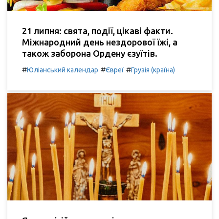
21 липня: свята, події, цікаві факти.
Міжнародний день нездорової їжі, а
також заборона Ордену єзуїтів.
#
#
#
Юліанський календар
Євреї
Грузія (країна)