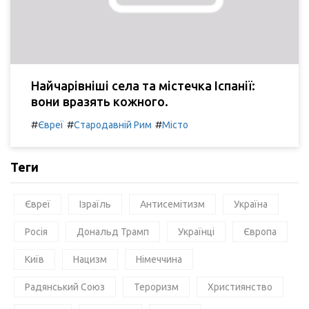
Найчарівніші села та містечка Іспанії:
вони вразять кожного.
#
#
#
Євреї
Стародавній Рим
Місто
Теги
Євреї
Ізраїль
Антисемітизм
Україна
Росія
Дональд Трамп
Українці
Європа
Київ
Нацизм
Німеччина
Радянський Союз
Тероризм
Християнство