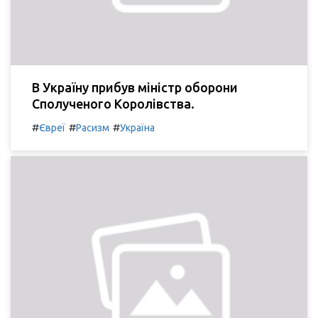
В Україну прибув міністр оборони
Сполученого Королівства.
#
#
#
Євреї
Расизм
Україна