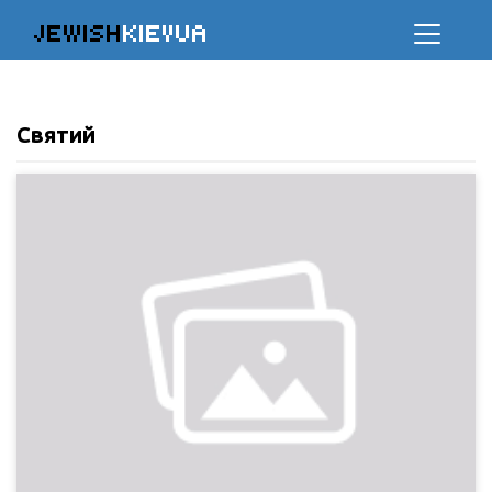
JEWISH
KIEVUA
Святий