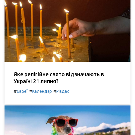
Яке релігійне свято відзначають в
Україні 21 липня?
#
#
#
Євреї
Календар
Різдво