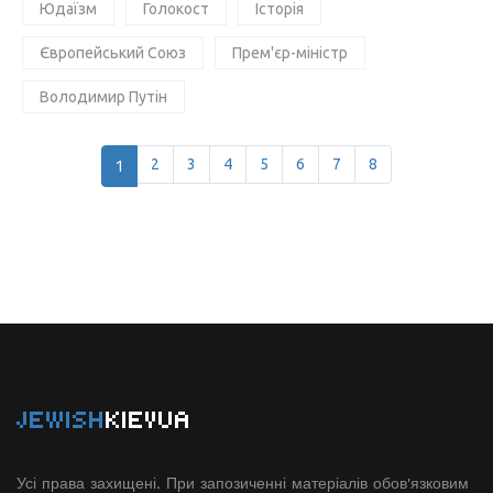
Юдаїзм
Голокост
Історія
Європейський Союз
Прем'єр-міністр
Володимир Путін
1
2
3
4
5
6
7
8
JEWISH
KIEVUA
Усі права захищені. При запозиченні матеріалів обов'язковим