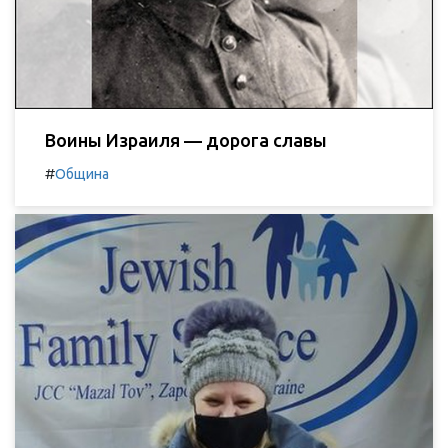
Воины Израиля — дорога славы
#
Община