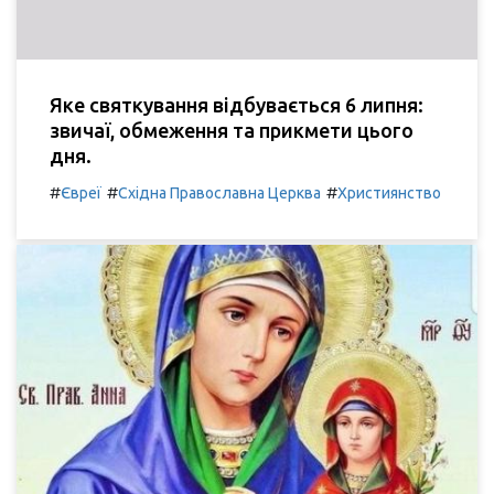
Яке святкування відбувається 6 липня:
звичаї, обмеження та прикмети цього
дня.
#
#
#
Євреї
Східна Православна Церква
Християнство