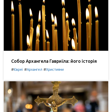
Собор Архангела Гавриїла: його історія
#
#
#
Євреї
Архангел
Християни