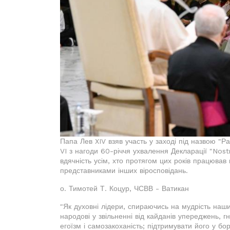
Папа Лев XIV взяв участь у заході під назвою "Р
VI з нагоди 60-річчя ухвалення Декларації "Nost
вдячність усім, хто протягом цих років працюва
представниками інших віросповідань.
о. Тимотей Т. Коцур, ЧСВВ - Ватикан
"Як духовні лідери, спираючись на мудрість наш
народові у звільненні від кайданів упереджень, г
егоїзм і самозакоханість; підтримувати його у бо