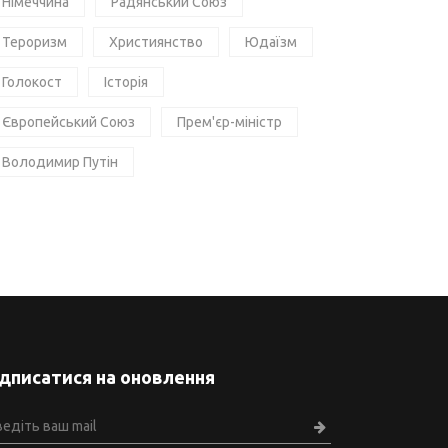
Німеччина
Радянський Союз
Тероризм
Християнство
Юдаїзм
Голокост
Історія
Європейський Союз
Прем'єр-міністр
Володимир Путін
ідписатися на оновлення