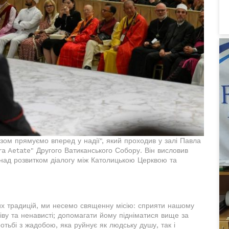
азом прямуємо вперед у надії", який проходив у залі Павла
ra Aetate" Другого Ватиканського Собору. Він висловив
в над розвитком діалогу між Католицькою Церквою та
их традицій, ми несемо священну місію: сприяти нашому
ніву та ненависті; допомагати йому підніматися вище за
ротьбі з жадобою, яка руйнує як людську душу, так і