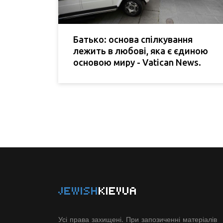
Батько: основа спілкування
лежить в любові, яка є єдиною
основою миру - Vatican News.
JEWISH
KIEVUA
Усі права захищені. При запозиченні матеріалів