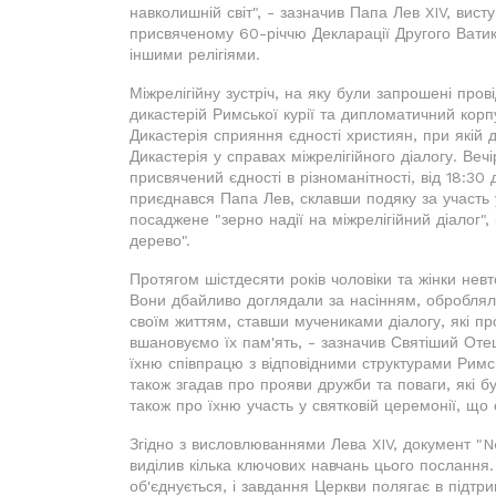
навколишній світ", - зазначив Папа Лев XIV, вис
присвяченому 60-річчю Декларації Другого Ватика
іншими релігіями.
Міжрелігійну зустріч, на яку були запрошені прові
дикастерій Римської курії та дипломатичний корп
Дикастерія сприяння єдності християн, при якій ді
Дикастерія у справах міжрелігійного діалогу. Веч
присвячений єдності в різноманітності, від 18:30 
приєднався Папа Лев, склавши подяку за участь у
посаджене "зерно надії на міжрелігійний діалог",
дерево".
Протягом шістдесяти років чоловіки та жінки не
Вони дбайливо доглядали за насінням, обробляли
своїм життям, ставши мучениками діалогу, які пр
вшановуємо їх пам'ять, - зазначив Святіший Оте
їхню співпрацю з відповідними структурами Римсь
також згадав про прояви дружби та поваги, які б
також про їхню участь у святковій церемонії, що
Згідно з висловлюваннями Лева XIV, документ "No
виділив кілька ключових навчань цього послання
об'єднується, і завдання Церкви полягає в підтри