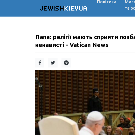
Політика
Мис
JEWISH
KIEVUA
та р
Папа: релігії мають сприяти поз
ненависті - Vatican News