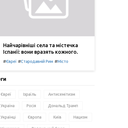
Найчарівніші села та містечка
Іспанії: вони вразять кожного.
#
#
#
Євреї
Стародавній Рим
Місто
еги
Євреї
Ізраїль
Антисемітизм
Україна
Росія
Дональд Трамп
Українці
Європа
Київ
Нацизм