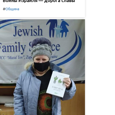
Воины Израиля — дорога славы
#
Община