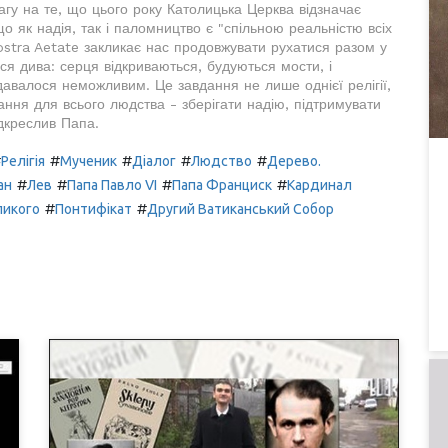
агу на те, що цього року Католицька Церква відзначає
що як надія, так і паломництво є "спільною реальністю всіх
ostra Aetate закликає нас продовжувати рухатися разом у
ся дива: серця відкриваються, будуються мости, і
давалося неможливим. Це завдання не лише однієї релігії,
ання для всього людства - зберігати надію, підтримувати
ідкреслив Папа.
#
#
#
#
#
Релігія
Мученик
Діалог
Людство
Дерево.
#
#
#
#
ан
Лев
Папа Павло VI
Папа Франциск
Кардинал
#
#
ликого
Понтифікат
Другий Ватиканський Собор