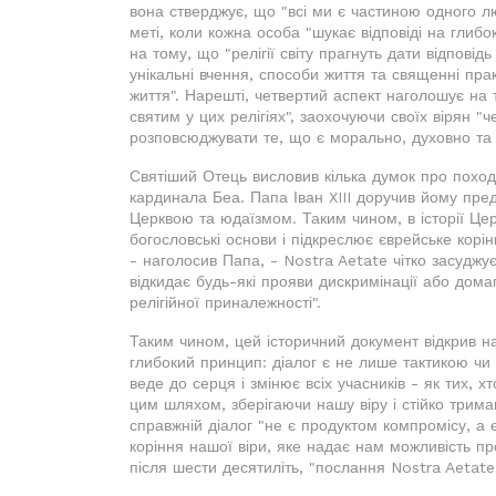
вона стверджує, що "всі ми є частиною одного люд
меті, коли кожна особа "шукає відповіді на глибо
на тому, що "релігії світу прагнуть дати відповід
унікальні вчення, способи життя та священні пра
життя". Нарешті, четвертий аспект наголошує на
святим у цих релігіях", заохочуючи своїх вірян "ч
розповсюджувати те, що є морально, духовно та к
Святіший Отець висловив кілька думок про походж
кардинала Беа. Папа Іван XIII доручив йому пре
Церквою та юдаїзмом. Таким чином, в історії Цер
богословські основи і підкреслює єврейське корі
- наголосив Папа, - Nostra Aetate чітко засуджу
відкидає будь-які прояви дискримінації або домаг
релігійної приналежності".
Таким чином, цей історичний документ відкрив н
глибокий принцип: діалог є не лише тактикою чи
веде до серця і змінює всіх учасників - як тих, хт
цим шляхом, зберігаючи нашу віру і стійко трима
справжній діалог "не є продуктом компромісу, а 
коріння нашої віри, яке надає нам можливість п
після шести десятиліть, "послання Nostra Aetate