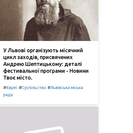
У Львові організують місячний
цикл заходів, присвячених
Андрею Шептицькому: деталі
фестивальної програми - Новини
Твоє місто.
#
#
#
Євреї
Суспільство
Львівська міська
рада