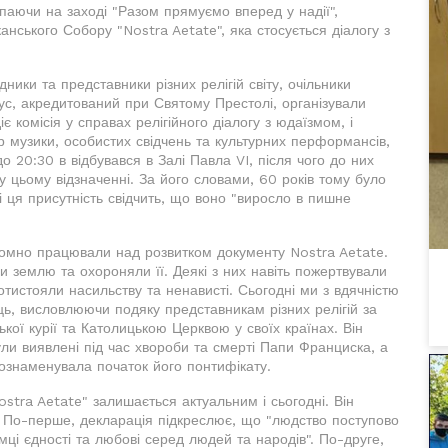
тупаючи на заході "Разом прямуємо вперед у надії",
нського Собору "Nostra Aetate", яка стосується діалогу з
дники та представники різних релігій світу, очільники
ус, акредитований при Святому Престолі, організували
є комісія у справах релігійного діалогу з юдаїзмом, і
ір музики, особистих свідчень та культурних перформансів,
до 20:30 в відбувався в Залі Павла VI, після чого до них
 цьому відзначенні. За його словами, 60 років тому було
 і ця присутність свідчить, що воно "виросло в пишне
втомно працювали над розвитком документу Nostra Aetate.
 землю та охороняли її. Деякі з них навіть пожертвували
отистояли насильству та ненависті. Сьогодні ми з вдячністю
ць, висловлюючи подяку представникам різних релігій за
кої курії та Католицькою Церквою у своїх країнах. Він
ули виявлені під час хвороби та смерті Папи Франциска, а
 ознаменувала початок його понтифікату.
stra Aetate" залишається актуальним і сьогодні. Він
. По-перше, декларація підкреслює, що "людство поступово
мці єдності та любові серед людей та народів". По-друге,