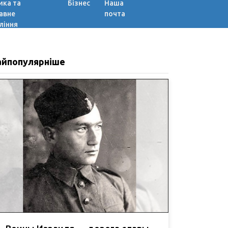
ика та
Бізнес
Наша
авне
почта
ління
айпопулярніше