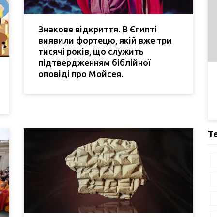
Знакове відкриття. В Єгипті
виявили фортецю, якій вже три
тисячі років, що служить
підтвердженням біблійної
оповіді про Мойсея.
Т