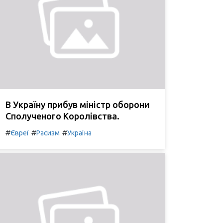
В Україну прибув міністр оборони
Сполученого Королівства.
#
#
#
Євреї
Расизм
Україна