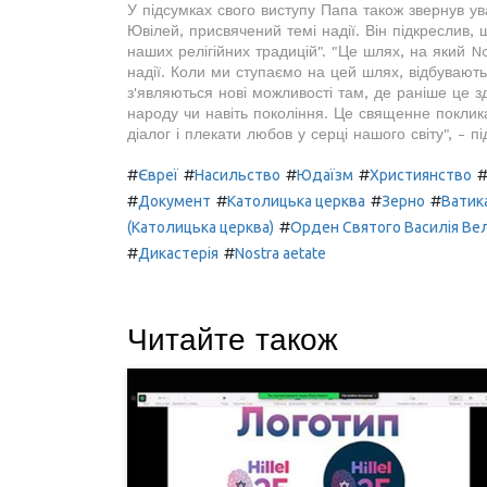
У підсумках свого виступу Папа також звернув ув
Ювілей, присвячений темі надії. Він підкреслив, 
наших релігійних традицій". "Це шлях, на який N
надії. Коли ми ступаємо на цей шлях, відбувають
з'являються нові можливості там, де раніше це з
народу чи навіть покоління. Це священне поклик
діалог і плекати любов у серці нашого світу", - п
#
#
#
#
Євреї
Насильство
Юдаїзм
Християнство
#
#
#
#
Документ
Католицька церква
Зерно
Ватик
#
(Католицька церква)
Орден Святого Василія Ве
#
#
Дикастерія
Nostra aetate
Читайте також