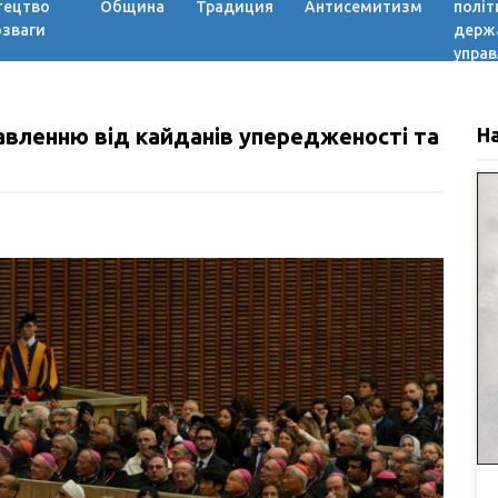
тецтво
Община
Традиция
Антисемитизм
політ
озваги
держ
управ
бавленню від кайданів упередженості та
Н