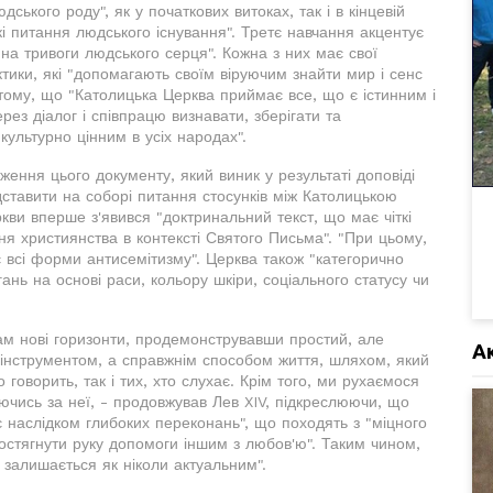
ського роду", як у початкових витоках, так і в кінцевій
кі питання людського існування". Третє навчання акцентує
ь на тривоги людського серця". Кожна з них має свої
ктики, які "допомагають своїм віруючим знайти мир і сенс
 тому, що "Католицька Церква приймає все, що є істинним і
ерез діалог і співпрацю визнавати, зберігати та
ультурно цінним в усіх народах".
ення цього документу, який виник у результаті доповіді
дставити на соборі питання стосунків між Католицькою
кви вперше з'явився "доктринальний текст, що має чіткі
ння християнства в контексті Святого Письма". "При цьому,
є всі форми антисемітизму". Церква також "категорично
ань на основі раси, кольору шкіри, соціального статусу чи
ам нові горизонти, продемонструвавши простий, але
А
 інструментом, а справжнім способом життя, шляхом, який
о говорить, так і тих, хто слухає. Крім того, ми рухаємося
ючись за неї, - продовжував Лев XIV, підкреслюючи, що
є наслідком глибоких переконань", що походять з "міцного
ростягнути руку допомоги іншим з любов'ю". Таким чином,
 залишається як ніколи актуальним".