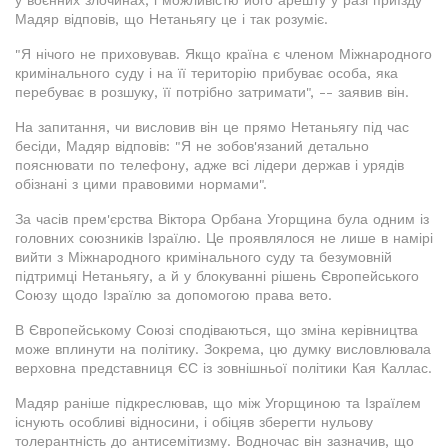
у воєнних злочинах, і можливістю його арешту у разі приїзду
Мадяр відповів, що Нетаньягу це і так розуміє.
"Я нічого не приховував. Якщо країна є членом Міжнародного
кримінального суду і на її територію прибуває особа, яка
перебуває в розшуку, її потрібно затримати", -- заявив він.
На запитання, чи висловив він це прямо Нетаньягу під час
бесіди, Мадяр відповів: "Я не зобов'язаний детально
пояснювати по телефону, адже всі лідери держав і урядів
обізнані з цими правовими нормами".
За часів прем'єрства Віктора Орбана Угорщина була одним із
головних союзників Ізраїлю. Це проявлялося не лише в намірі
вийти з Міжнародного кримінального суду та безумовній
підтримці Нетаньягу, а й у блокуванні рішень Європейського
Союзу щодо Ізраїлю за допомогою права вето.
В Європейському Союзі сподіваються, що зміна керівництва
може вплинути на політику. Зокрема, цю думку висловлювала
верховна представниця ЄС із зовнішньої політики Кая Каллас.
Мадяр раніше підкреслював, що між Угорщиною та Ізраїлем
існують особливі відносини, і обіцяв зберегти нульову
толерантність до антисемітизму. Водночас він зазначив, що