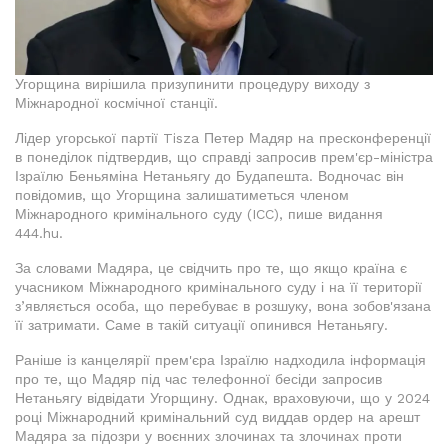
Угорщина вирішила призупинити процедуру виходу з
Міжнародної космічної станції.
Лідер угорської партії Tisza Петер Мадяр на пресконференції
в понеділок підтвердив, що справді запросив прем'єр-міністра
Ізраїлю Беньяміна Нетаньягу до Будапешта. Водночас він
повідомив, що Угорщина залишатиметься членом
Міжнародного кримінального суду (ICC), пише видання
444.hu.
За словами Мадяра, це свідчить про те, що якщо країна є
учасником Міжнародного кримінального суду і на її території
з’являється особа, що перебуває в розшуку, вона зобов'язана
її затримати. Саме в такій ситуації опинився Нетаньягу.
Раніше із канцелярії прем'єра Ізраїлю надходила інформація
про те, що Мадяр під час телефонної бесіди запросив
Нетаньягу відвідати Угорщину. Однак, враховуючи, що у 2024
році Міжнародний кримінальний суд виддав ордер на арешт
Мадяра за підозри у воєнних злочинах та злочинах проти