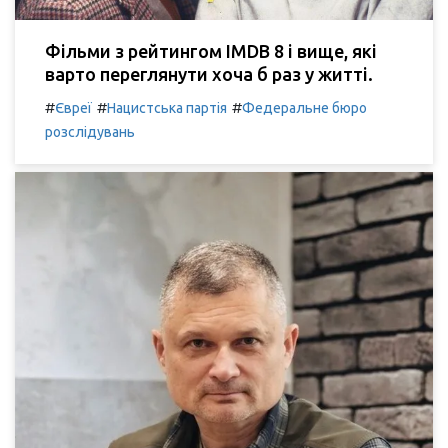
Фільми з рейтингом IMDB 8 і вище, які
варто переглянути хоча б раз у житті.
#
#
#
Євреї
Нацистська партія
Федеральне бюро
розслідувань