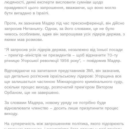
людяності, деякі експерти висловили сумніви щодо
правдивості цього запрошення, вважаючи, що воно могло
бути вигадано в Ізраїлі.
Проте, як зазначив Мадяр під час пресконференції, він дійсно
запросив Нетаньягу. Однак, за його словами, це не було
чимось особливим, адже він запрошував усіх лідерів держав, з
якими мав розмови.
"Я запросив усіх лідерів держав, незалежно від їхньої посади
– прем'єр-міністрів чи президентів – щоб відзначити 70-ту
річницю Угорської революції 1956 року", – повідомив Мадяр.
Відповідаючи на запитання представників ЗМІ, він зазначив,
що детально роз'яснив ізраїльському лідерові: Угорщина все
ще залишається частиною Міжнародного кримінального суду,
оскільки процес виходу, розпочатий прем'єром Віктором
Орбаном, ще не завершено.
За словами Мадяра, новому уряду не потрібно буде
відновлювати членство – досить лише призупинити процес
виходу.
На суперечність між запрошенням політика, якого підозрюють