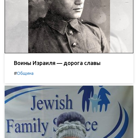
Воины Израиля — дорога славы
#
Община