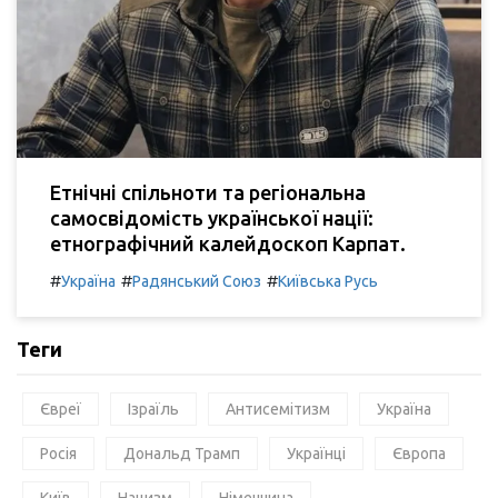
Етнічні спільноти та регіональна
самосвідомість української нації:
етнографічний калейдоскоп Карпат.
#
#
#
Україна
Радянський Союз
Київська Русь
Теги
Євреї
Ізраїль
Антисемітизм
Україна
Росія
Дональд Трамп
Українці
Європа