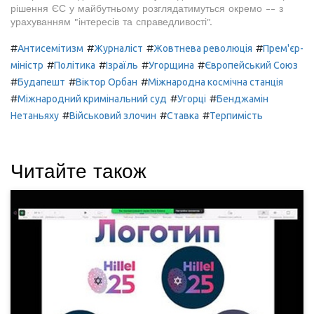
рішення ЄС у майбутньому розглядатимуться окремо -- з
урахуванням "інтересів та справедливості".
#
#
#
#
Антисемітизм
Журналіст
Жовтнева революція
Прем'єр-
#
#
#
#
міністр
Політика
Ізраїль
Угорщина
Європейський Союз
#
#
#
Будапешт
Віктор Орбан
Міжнародна космічна станція
#
#
#
Міжнародний кримінальний суд
Угорці
Бенджамін
#
#
#
Нетаньяху
Військовий злочин
Ставка
Терпимість
Читайте також