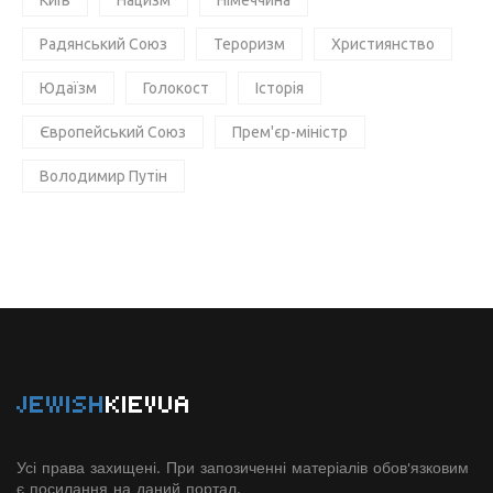
Київ
Нацизм
Німеччина
Радянський Союз
Тероризм
Християнство
Юдаїзм
Голокост
Історія
Європейський Союз
Прем'єр-міністр
Володимир Путін
JEWISH
KIEVUA
Усі права захищені. При запозиченні матеріалів обов'язковим
є посилання на даний портал.