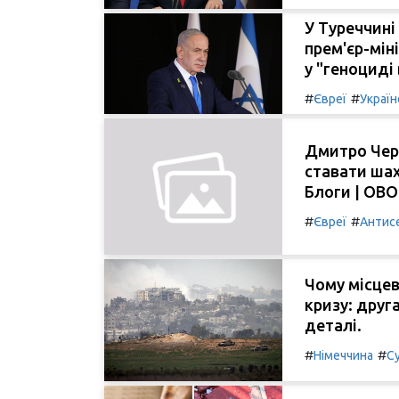
У Туреччині
прем'єр-мін
у "геноциді в
#
#
Євреї
Україн
Дмитро Чер
ставати шах
Блоги | OB
#
#
Євреї
Антис
Чому місцев
кризу: друг
деталі.
#
#
Німеччина
С