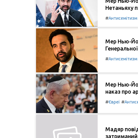
Мер Нью-Йо
Нетаньяху п
#
Антисемітизм
Мер Нью-Йор
Генеральної
#
Антисемітизм
Мер Нью-Йо
наказ про а
#
#
Євреї
Антис
Мадяр пові
затриманий,