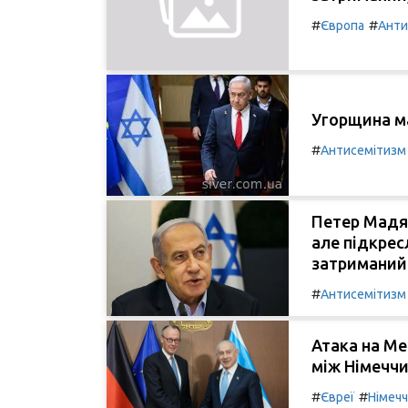
#
#
Європа
Анти
Угорщина м
#
Антисемітизм
Петер Мадяр
але підкресл
затриманий
#
Антисемітизм
Атака на Ме
між Німеччи
#
#
Євреї
Німеч