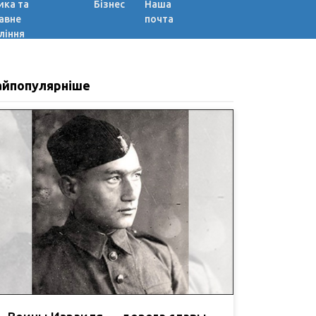
ика та
Бізнес
Наша
авне
почта
ління
айпопулярніше