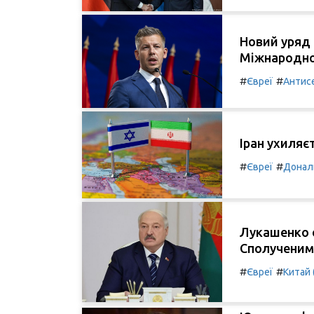
Новий уряд 
Міжнародно
#
#
Євреї
Антис
Іран ухиляє
#
#
Євреї
Донал
Лукашенко о
Сполученим
#
#
Євреї
Китай 