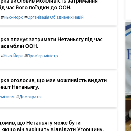
рка висловив можливість затримання
ід час його поїздки до ООН.
#
#
Нью-Йорк
Організація Об'єднаних Націй
ка планує затримати Нетаньягу під час
 асамблеї ООН.
#
#
Нью-Йорк
Прем'єр-міністр
рка оголосив, що має можливість видати
решт Нетаньягу.
#
емітизм
Демократія
домив, що Нетаньягу може бути
 якщо він вирішить відвідати Угорщину.