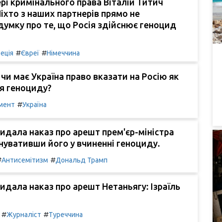
рі кримінального права Віталій Титич
Ніхто з наших партнерів прямо не
умку про те, що Росія здійснює геноцид
#
#
еція
Євреї
Німеччина
чи має Україна право вказати на Росію як
я геноциду?
#
мент
Україна
идала наказ про арешт прем'єр-міністра
инувативши його у вчиненні геноциду.
#
#
Антисемітизм
Дональд Трамп
идала наказ про арешт Нетаньягу: Ізраїль
#
#
Журналіст
Туреччина