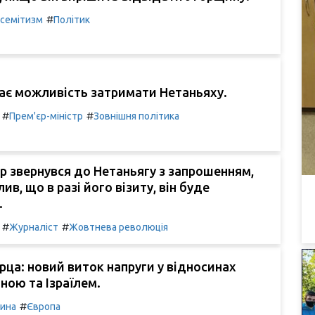
#
семітизм
Політик
ає можливість затримати Нетаньяху.
#
#
Прем'єр-міністр
Зовнішня політика
 звернувся до Нетаньягу з запрошенням,
ив, що в разі його візиту, він буде
.
#
#
Журналіст
Жовтнева революція
рца: новий виток напруги у відносинах
ною та Ізраїлем.
#
чина
Європа