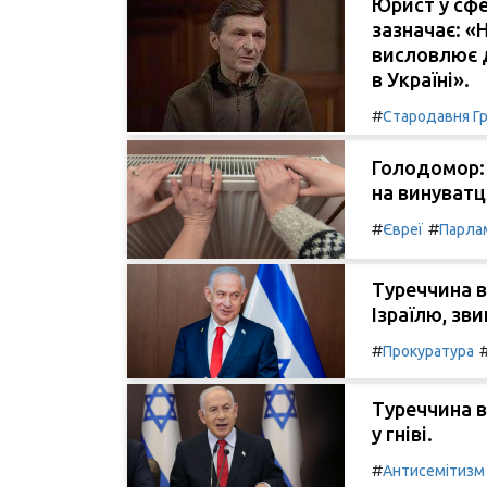
Юрист у сфе
зазначає: «
висловлює д
в Україні».
#
Стародавня Гр
Голодомор: 
на винуватц
#
#
Євреї
Парла
Туреччина в
Ізраїлю, зв
#
Прокуратура
Туреччина в
у гніві.
#
Антисемітизм