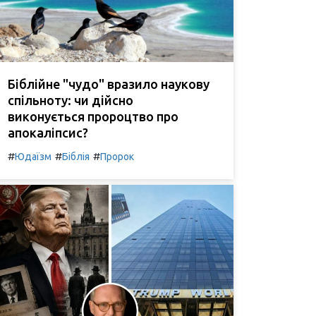
Біблійне "чудо" вразило наукову
спільноту: чи дійсно
виконується пророцтво про
апокаліпсис?
#
#
#
Юдаїзм
Біблія
Пророк