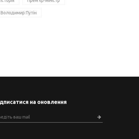
Історія
Прем'єр-міністр
Володимир Путін
ідписатися на оновлення