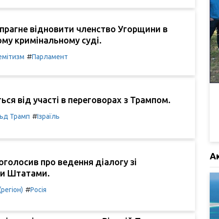
прагне відновити членство Угорщини в
му кримінальному суді.
#
емітизм
Парламент
ться від участі в переговорах з Трампом.
#
ьд Трамп
Ізраїль
А
голосив про ведення діалогу зі
и Штатами.
#
(регіон)
Росія