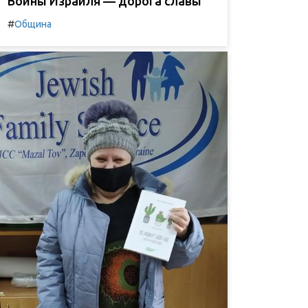
Воины Израиля — дорога славы
#
Община