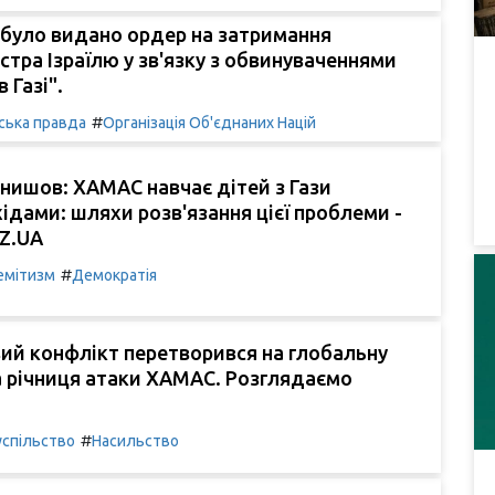
 було видано ордер на затримання
істра Ізраїлю у зв'язку з обвинуваченнями
 Газі".
#
ська правда
Організація Об'єднаних Націй
нишов: ХАМАС навчає дітей з Гази
ідами: шляхи розв'язання цієї проблеми -
OZ.UA
#
емітизм
Демократія
ий конфлікт перетворився на глобальну
а річниця атаки ХАМАС. Розглядаємо
#
успільство
Насильство