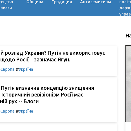
тецтво
Община
Традиция
Антисемитизм
політ
озваги
держ
управ
Н
 розпад України? Путін не використовує
щодо Росії, - зазначає Ягун.
#
#
Європа
Україна
: Путін визначив концепцію знищення
 Історичний ревізіонізм Росії має
ій рух -- Блоги
#
#
Європа
Україна