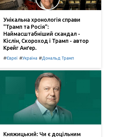
Унікальна хронологія справи
"Трамп та Росія":
Наймасштабніший скандал -
Кіслін, Скороход і Трамп - автор
Крейг Анґер.
#
#
#
Євреї
Україна
Дональд Трамп
Княжицький: Чи є доцільним