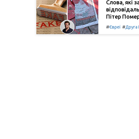
Слова, які 
відповідаль
Пітер Поме
#
#
Євреї
Друга 