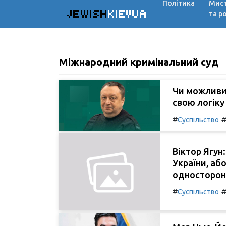
Політика
Мис
JEWISH
KIEVUA
та р
Міжнародний кримінальний суд
Чи можливий
свою логіку 
#
Суспільство
Віктор Ягун
України, або
односторонн
#
Суспільство