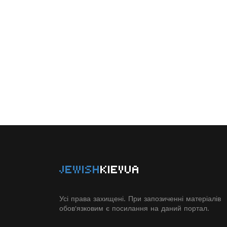
JEWISH
KIEVUA
Усі права захищені. При запозиченні матеріалів
обов'язковим є посилання на даний портал.