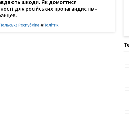
завдають шкоди. Як домогтися
ності для російських пропагандистів -
ранцев.
#
Польська Республіка
Політик
Т