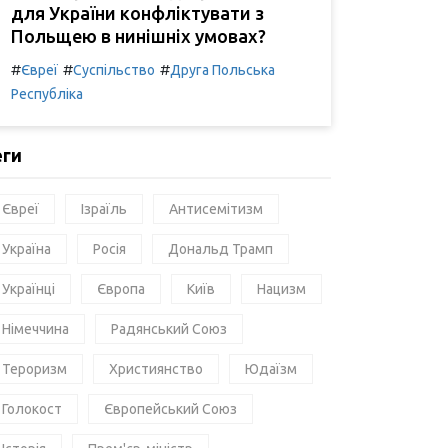
для України конфліктувати з
Польщею в нинішніх умовах?
#
#
#
Євреї
Суспільство
Друга Польська
Республіка
еги
Євреї
Ізраїль
Антисемітизм
Україна
Росія
Дональд Трамп
Українці
Європа
Київ
Нацизм
Німеччина
Радянський Союз
Тероризм
Християнство
Юдаїзм
Голокост
Європейський Союз