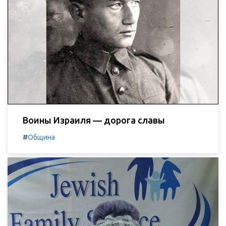
Воины Израиля — дорога славы
#
Община