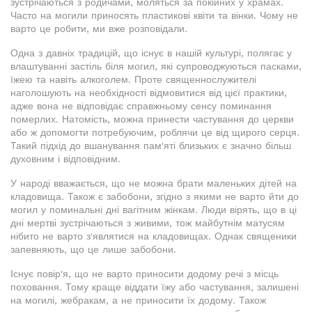
зустрічаються з родичами, моляться за покійних у храмах.
Часто на могили приносять пластикові квіти та вінки. Чому не
варто це робити, ми вже розповідали.
Одна з давніх традицій, що існує в нашій культурі, полягає у
влаштуванні застіль біля могил, які супроводжуються пасками,
їжею та навіть алкоголем. Проте священнослужителі
наголошують на необхідності відмовитися від цієї практики,
адже вона не відповідає справжньому сенсу поминання
померлих. Натомість, можна принести частування до церкви
або ж допомогти потребуючим, роблячи це від щирого серця.
Такий підхід до вшанування пам'яті близьких є значно більш
духовним і відповідним.
У народі вважається, що не можна брати маленьких дітей на
кладовища. Також є забобони, згідно з якими не варто йти до
могил у поминальні дні вагітним жінкам. Люди вірять, що в ці
дні мертві зустрічаються з живими, тож майбутнім матусям
нібито не варто з'являтися на кладовищах. Однак священики
запевняють, що це лише забобони.
Існує повір'я, що не варто приносити додому речі з місць
поховання. Тому краще віддати їжу або частування, залишені
на могилі, жебракам, а не приносити їх додому. Також