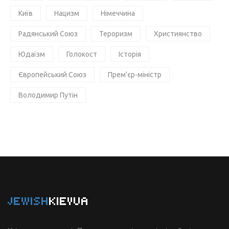
Київ
Нацизм
Німеччина
Радянський Союз
Тероризм
Християнство
Юдаїзм
Голокост
Історія
Європейський Союз
Прем'єр-міністр
Володимир Путін
JEWISH
KIEVUA