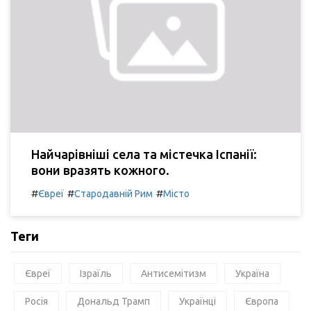
Найчарівніші села та містечка Іспанії:
вони вразять кожного.
#
#
#
Євреї
Стародавній Рим
Місто
Теги
Євреї
Ізраїль
Антисемітизм
Україна
Росія
Дональд Трамп
Українці
Європа