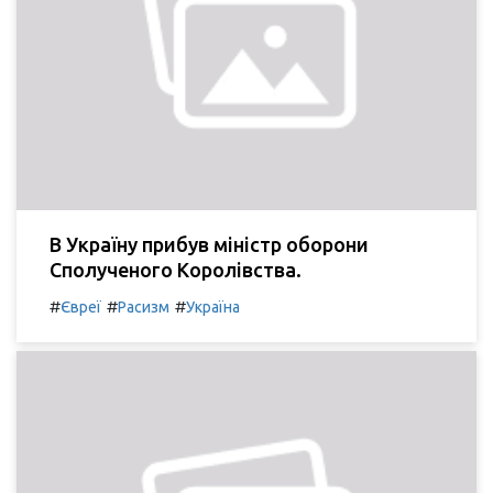
В Україну прибув міністр оборони
Сполученого Королівства.
#
#
#
Євреї
Расизм
Україна