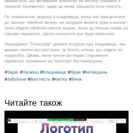
вважається, що виливання алкоголю на могилу близьких є
поганою прикметою, адже це може образити їхню пам'ять.
По поверненню додому з кладовища, перш ніж приєднатися
до звичної сімейної вечері, не забудьте вимити руки з милом і
тричі обдати обличчя святою водою. Хоча це більше схоже на
народні вірування, проте очищення рук буде корисним.
Нещодавно "Телеграф" ділився історією про кладовище, яке
вражає своїми контрастами, та білого котика, що сидить на
надгробку. Цікаво, яким чином виглядає старовинне
єврейське поховання на території Житомирщини.
#
#
#
#
#
Євреї
Українці
Кладовище
Храм
Великдень
#
#
#
#
Забобони
Вагітність
Квітка
Вінок
Читайте також