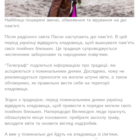
Найбільш поширені звичаї, обмеження та вірування на дні
пам'яті.
Після радісного свята Пасхи наступають дні пам’яті. В цей
період українці відвідують кладовища, щоб вшанувати пам’ять
своїх покійних близьких. Ця традиція супроводжується
численними заборонами та народними повір'ями.
"Телеграф" поділиться інформацією про традиції, які
асоціюються з поминальними днями. Дослідимо, чому не
рекомендується приносити на могили штучні квіти, а також
обговоримо, як правильно вести себе на території
кладовища.
Згідно з традицією, перед поминальними днями українці
відвідують кладовища, щоб привести в порядок могили своїх
покійних близьких. Напередодні Великодня люди прагнуть
облаштувати місця поховання: прибрати засохлу траву,
висадити квіти та оновити вигляд надгробків.
А вже у поминальні дні йдуть на кладовища із сім'ями,