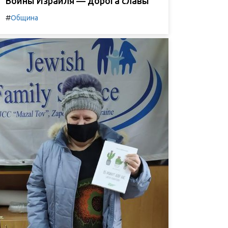
Воины Израиля — дорога славы
#
Община