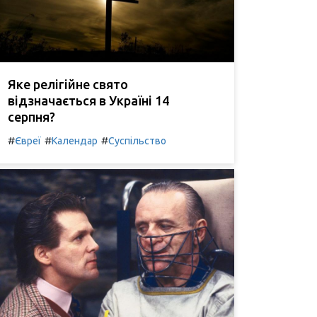
Яке релігійне свято
відзначається в Україні 14
серпня?
#
#
#
Євреї
Календар
Суспільство