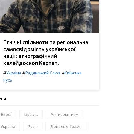
Етнічні спільноти та регіональна
самосвідомість української
нації: етнографічний
калейдоскоп Карпат.
#
#
#
Україна
Радянський Союз
Київська
Русь
еги
Євреї
Ізраїль
Антисемітизм
Україна
Росія
Дональд Трамп