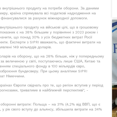
о внутрішнього продукту на потреби оборони. За даними
миру, країна спрямувала всі податкові надходження на
еби фінансувалися за рахунок міжнародної допомоги.
внутрішнього продукту на військові цілі, що в грошовому
й показник є на 38% більшим у порівнянні з 2023 роком і
значити, що понад 30% з усіх бюджетних витрат Росії
оекти. Експерти з SIPRI вважають, що фактичні витрати на
явлені 149 мільярдів доларів.
доларів на оборону, що на 28% більше, ніж у попередньому
м за величиною у світі, поступаючись лише США, Китаю та
оренням спеціального фонду в 100 мільярдів євро,
еозброєння бундесверу. При цьому аналітики SIPRI
рат Німеччини.
країнах Європи свідчать про те, що регіон вступив у період
прогнозами, триватиме в найближчій перспективі", -
ї оборонні витрати: Польща – на 31% (4,2% від ВВП, що є
у рік свого вступу до альянсу, збільшила витрати на 34%