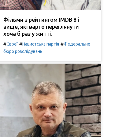
Фільми з рейтингом IMDB 8 і
вище, які варто переглянути
хоча б раз у житті.
#
#
#
Євреї
Нацистська партія
Федеральне
бюро розслідувань