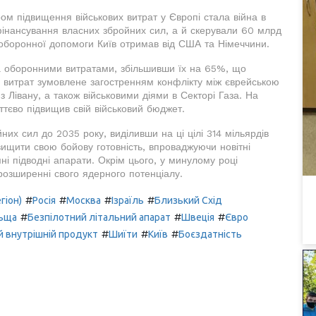
м підвищення військових витрат у Європі стала війна в
 фінансування власних збройних сил, а й скерували 60 млрд
ь оборонної допомоги Київ отримав від США та Німеччини.
 за оборонними витратами, збільшивши їх на 65%, що
я витрат зумовлене загостренням конфлікту між єврейською
 Лівану, а також військовими діями в Секторі Газа. На
уттєво підвищив свій військовий бюджет.
них сил до 2035 року, виділивши на ці цілі 314 мільярдів
вищити свою бойову готовність, впроваджуючи новітні
ні підводні апарати. Окрім цього, у минулому році
озширенні свого ядерного потенціалу.
#
#
#
#
гіон)
Росія
Москва
Ізраїль
Близький Схід
#
#
#
ьща
Безпілотний літальний апарат
Швеція
Євро
#
#
#
 внутрішній продукт
Шиїти
Київ
Боєздатність