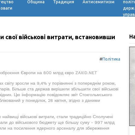
тецтво
Община
Традиция
Антисемитизм
політ
озваги
держ
управ
 свої військові витрати, встановивши
Н
#
Політика
еозброєння Європи на 800 млрд євро ZAXID.NET
ах світу зросли на 9,4% у порівнянні з попереднім роком,
арів. Більше ста держав вирішили збільшити свої військові
відних. Цю інформацію повідомляє звіт Стокгольмського
лікований у понеділок, 28 квітня, згідно з даними
их найвищі військові витрати, стали традиційно Сполучені
али до військового бюджету ще більшу суму - 997 млрд
тили на посилення ядерного арсеналу для збереження