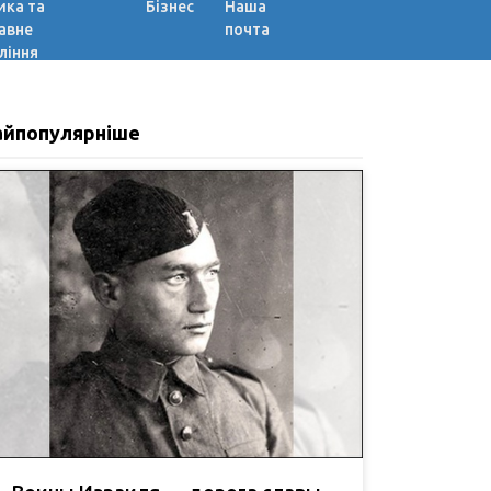
ика та
Бізнес
Наша
авне
почта
ління
айпопулярніше