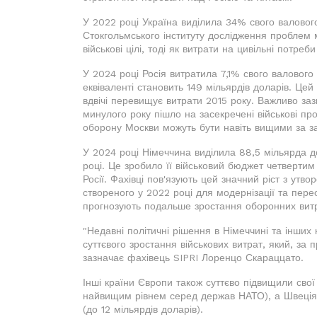
У 2022 році Україна виділила 34% свого валовог
Стокгольмського інституту дослідження проблем 
військові цілі, тоді як витрати на цивільні потр
У 2024 році Росія витратила 7,1% свого валового 
еквіваленті становить 149 мільярдів доларів. Це
вдвічі перевищує витрати 2015 року. Важливо за
минулого року пішло на засекречені військові пр
оборону Москви можуть бути навіть вищими за за
У 2024 році Німеччина виділила 88,5 мільярда 
році. Це зробило її військовий бюджет четверти
Росії. Фахівці пов'язують цей значний ріст з утв
створеного у 2022 році для модернізації та пер
прогнозують подальше зростання оборонних вит
"Недавні політичні рішення в Німеччині та інших 
суттєвого зростання військових витрат, який, за 
зазначає фахівець SIPRI Лоренцо Скараццато.
Інші країни Європи також суттєво підвищили сво
найвищим рівнем серед держав НАТО), а Швеція, 
(до 12 мільярдів доларів).