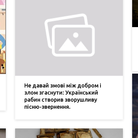
Не давай змові між добром і
злом згаснути: Український
рабин створив зворушливу
пісню-звернення.