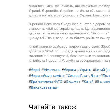
Аналітики SIPR зазначають, що ключовим факторо
Україні. Європейські країни не тільки збільшили
доларів на військову допомогу Україні. Більшіст
В регіоні Близького Сходу Ізраїль став лідером
становить 46,5 мільярдів доларів. Це підвищенн
державою та шиїтською організацією "Хезболла" з
цьому тлі Ліван, вперше за багато років, також с
Китай активно здійснює модернізацію своїх Зброй
доларів у 2024 році. Влада країни має намір під
малопомітні винищувачі, безпілотники та автоном
Китайська Народна Республіка зосередилася на р
#
#
#
#
#
Євреї
Німеччина
Європа
Україна
Китай (ре
#
#
#
#
Європейська комісія
Сектор Газа
Ліван
Пол
#
#
#
#
Країни-члени НАТО
Бюджет
Китай
Валовий
#
Військова авіація
Читайте також