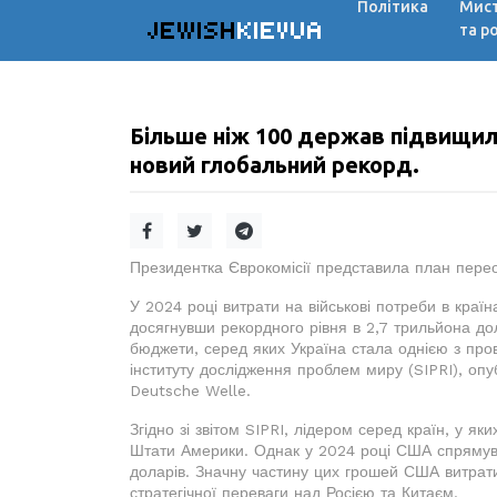
Політика
Мис
JEWISH
KIEVUA
та р
Більше ніж 100 держав підвищили
новий глобальний рекорд.
Президентка Єврокомісії представила план пер
У 2024 році витрати на військові потреби в країн
досягнувши рекордного рівня в 2,7 трильйона дол
бюджети, серед яких Україна стала однією з про
інституту дослідження проблем миру (SIPRI), опуб
Deutsche Welle.
Згідно зі звітом SIPRI, лідером серед країн, у як
Штати Америки. Однак у 2024 році США спрямув
доларів. Значну частину цих грошей США витра
стратегічної переваги над Росією та Китаєм.