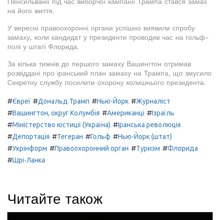
Пенсильванії під час виборчої кампанії Трампа стався замах
на його життя.
У вересні правоохоронні органи успішно виявили спробу
замаху, коли кандидат у президенти проводив час на гольф-
полі у штаті Флорида.
За кілька тижнів до першого замаху Вашингтон отримав
розвіддані про іранський план замаху на Трампа, що змусило
Секретну службу посилити охорону колишнього президента.
#
#
#
#
Євреї
Дональд Трамп
Нью-Йорк
Журналіст
#
#
#
Вашингтон, округ Колумбія
Американці
Ізраїль
#
#
Міністерство юстиції (Україна)
Іранська революція
#
#
#
#
Депортація
Тегеран
Гольф
Нью-Йорк (штат)
#
#
#
#
Укрінформ
Правоохоронний орган
Туризм
Флорида
#
Шрі-Ланка
Читайте також