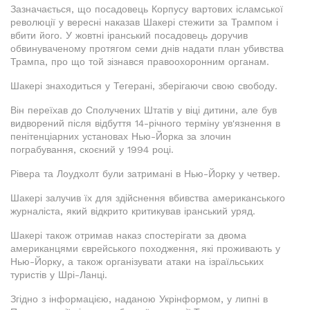
Зазначається, що посадовець Корпусу вартових ісламської
революції у вересні наказав Шакері стежити за Трампом і
вбити його. У жовтні іранський посадовець доручив
обвинуваченому протягом семи днів надати план убивства
Трампа, про що той зізнався правоохоронним органам.
Шакері знаходиться у Тегерані, зберігаючи свою свободу.
Він переїхав до Сполучених Штатів у віці дитини, але був
видворений після відбуття 14-річного терміну ув'язнення в
пенітенціарних установах Нью-Йорка за злочин
пограбування, скоєний у 1994 році.
Рівера та Лоудхолт були затримані в Нью-Йорку у четвер.
Шакері залучив їх для здійснення вбивства американського
журналіста, який відкрито критикував іранський уряд.
Шакері також отримав наказ спостерігати за двома
американцями єврейського походження, які проживають у
Нью-Йорку, а також організувати атаки на ізраїльських
туристів у Шрі-Ланці.
Згідно з інформацією, наданою Укрінформом, у липні в