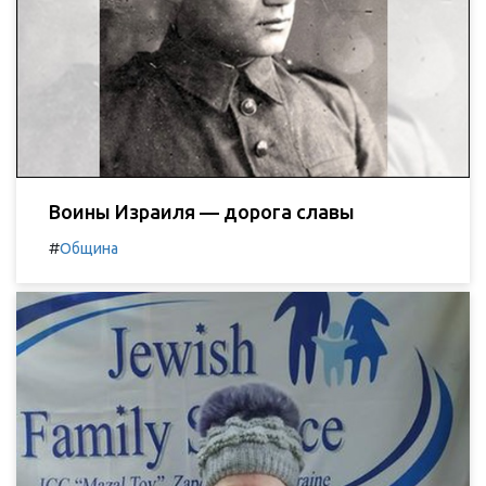
Воины Израиля — дорога славы
#
Община