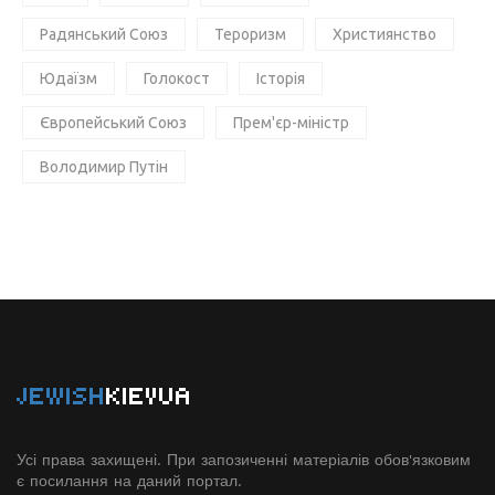
Радянський Союз
Тероризм
Християнство
Юдаїзм
Голокост
Історія
Європейський Союз
Прем'єр-міністр
Володимир Путін
JEWISH
KIEVUA
Усі права захищені. При запозиченні матеріалів обов'язковим
є посилання на даний портал.