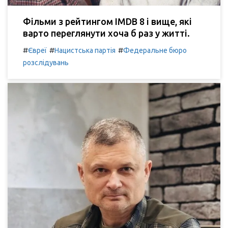
Фільми з рейтингом IMDB 8 і вище, які
варто переглянути хоча б раз у житті.
#
#
#
Євреї
Нацистська партія
Федеральне бюро
розслідувань