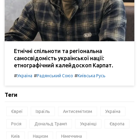
Етнічні спільноти та регіональна
самосвідомість української нації:
етнографічний калейдоскоп Карпат.
#
#
#
Україна
Радянський Союз
Київська Русь
Теги
Євреї
Ізраїль
Антисемітизм
Україна
Росія
Дональд Трамп
Українці
Європа
Київ
Нацизм
Німеччина