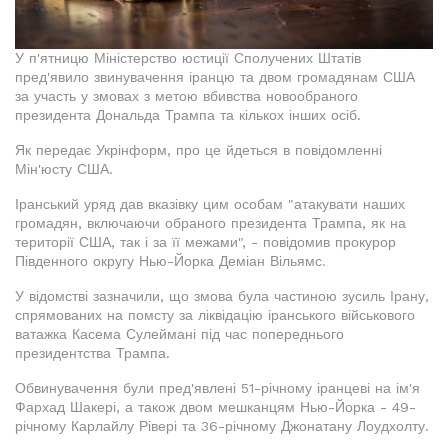
У п'ятницю Міністерство юстиції Сполучених Штатів
пред'явило звинувачення іранцю та двом громадянам США
за участь у змовах з метою вбивства новообраного
президента Дональда Трампа та кількох інших осіб.
Як передає Укрінформ, про це йдеться в повідомленні
Мін'юсту США.
Іранський уряд дав вказівку цим особам "атакувати наших
громадян, включаючи обраного президента Трампа, як на
території США, так і за її межами", - повідомив прокурор
Південного округу Нью-Йорка Деміан Вільямс.
У відомстві зазначили, що змова була частиною зусиль Ірану,
спрямованих на помсту за ліквідацію іранського військового
ватажка Касема Сулеймані під час попереднього
президентства Трампа.
Обвинувачення були пред'явлені 51-річному іранцеві на ім'я
Фархад Шакері, а також двом мешканцям Нью-Йорка - 49-
річному Карлайлу Рівері та 36-річному Джонатану Лоудхолту.