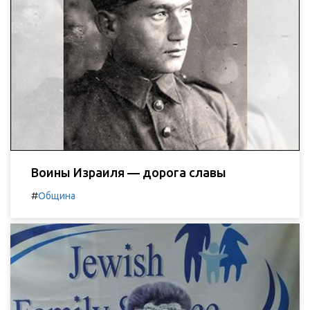
Воины Израиля — дорога славы
#
Община