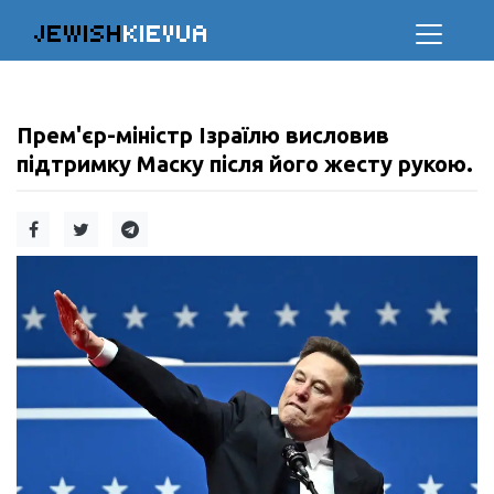
JEWISH
KIEVUA
Прем'єр-міністр Ізраїлю висловив
підтримку Маску після його жесту рукою.