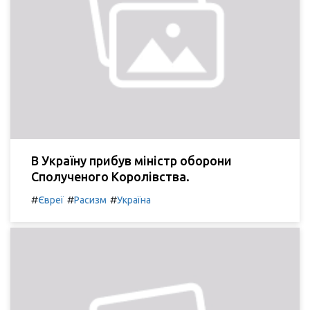
В Україну прибув міністр оборони
Сполученого Королівства.
#
#
#
Євреї
Расизм
Україна