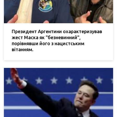
Президент Аргентини охарактеризував
жест Маска як "безневинний",
порівнявши його з нацистським
вітанням.