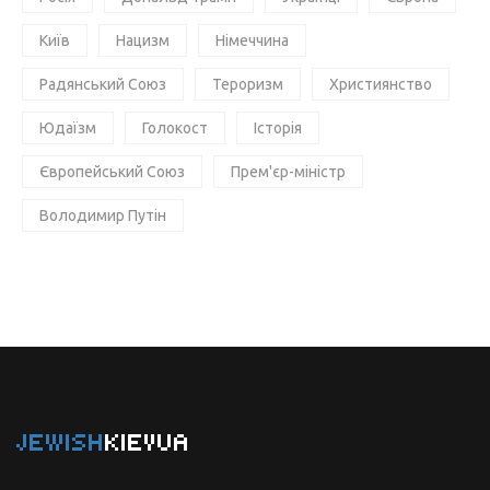
Київ
Нацизм
Німеччина
Радянський Союз
Тероризм
Християнство
Юдаїзм
Голокост
Історія
Європейський Союз
Прем'єр-міністр
Володимир Путін
JEWISH
KIEVUA