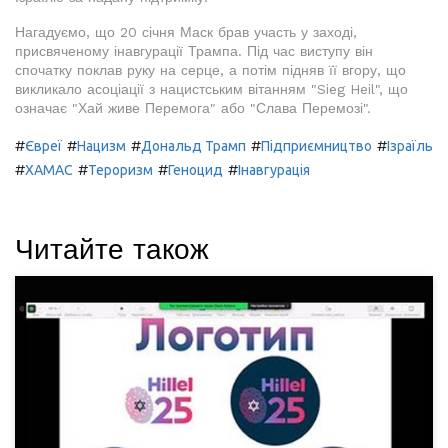
Нагадуємо, що 20 січня Маск брав участь у заході,
присвяченому інавгурації Трампа. Під час виступу він
спочатку поклав руку на серце, а потім підняв її вгору, що
викликало асоціації з нацистським вітанням "Sieg Heil", що
означає "Хай живе Перемога" або "Слава Перемозі".
#
#
#
#
#
Євреї
Нацизм
Дональд Трамп
Підприємництво
Ізраїль
#
#
#
#
ХАМАС
Тероризм
Геноцид
Інавгурація
Читайте також