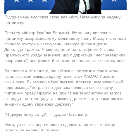
Підприємець висловив свою вдячність Нетаньягу за надану
підтримку.
Прем'єр-міністр Ізраїлю Беньямін Нетаньягу висловив
підтримку американському мільярдеру Ілону Маску після його
спірного жесту на святкуванні інавгурації президента
Дональда Трампа. У своєму пості на платформі X глава
ізраїльського уряду зазначив, що підприємця "несправедливо
очорнюють", асоціюючи його жест із нацистською символікою.
За словами Нетаньягу, Ілон Маск є "потужним союзником
Ізраїлю", який відвідав країну після атак ХАМАС 7 жовтня
2023 року. Як зазначив ізраїльський прем'єр, американський
підприємець "не раз і не два висловлював свою рішучу
підтримку праву Ізраїлю на захист від терористичних загроз,
які ведуть до геноциду, а також від режимів, що намагаються
знищити єдину єврейську державу".
"Я дякую йому за це", -- додав Нетаньягу.
Маск, у свою чергу, висловив вдячність прем'єр-міністру
Ізраїлю за надану підтримку.