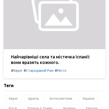
Найчарівніші села та містечка Іспанії:
вони вразять кожного.
#
#
#
Євреї
Стародавній Рим
Місто
Теги
Євреї
Ізраїль
Антисемітизм
Україна
Росія
Дональд Трамп
Українці
Європа