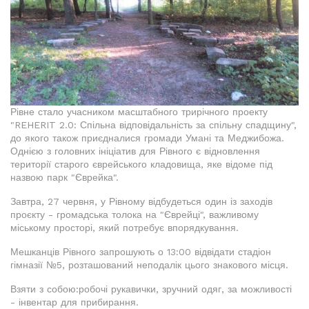
Рівне стало учасником масштабного трирічного проекту
"REHERIT 2.0: Спільна відповідальність за спільну спадщину",
до якого також приєдналися громади Умані та Меджибожа.
Однією з головних ініціатив для Рівного є відновлення
території старого єврейського кладовища, яке відоме під
назвою парк "Єврейка".
Завтра, 27 червня, у Рівному відбудеться один із заходів
проєкту - громадська толока на "Єврейці", важливому
міському просторі, який потребує впорядкування.
Мешканців Рівного запрошують о 13:00 відвідати стадіон
гімназії №5, розташований неподалік цього знакового місця.
Взяти з собою:робочі рукавички, зручний одяг, за можливості
- інвентар для прибирання.