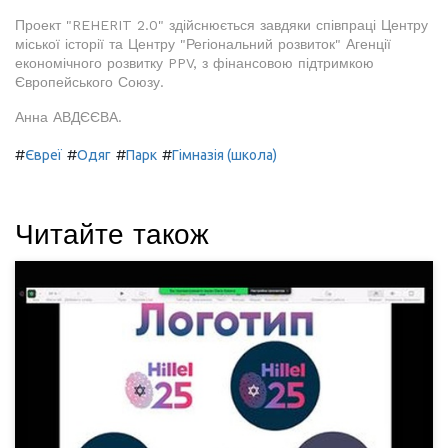
Проект "REHERIT 2.0" здійснюється завдяки співпраці Центру
міської історії та Центру "Регіональний розвиток" Агенції
економічного розвитку PPV, з фінансовою підтримкою
Європейського Союзу.
Анна АВДЄЄВА.
#
#
#
#
Євреї
Одяг
Парк
Гімназія (школа)
Читайте також