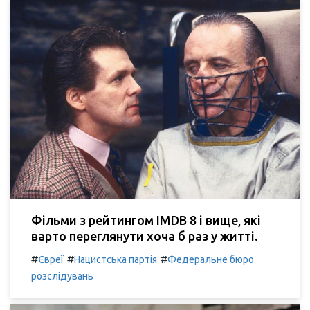
Фільми з рейтингом IMDB 8 і вище, які
варто переглянути хоча б раз у житті.
#
#
#
Євреї
Нацистська партія
Федеральне бюро
розслідувань