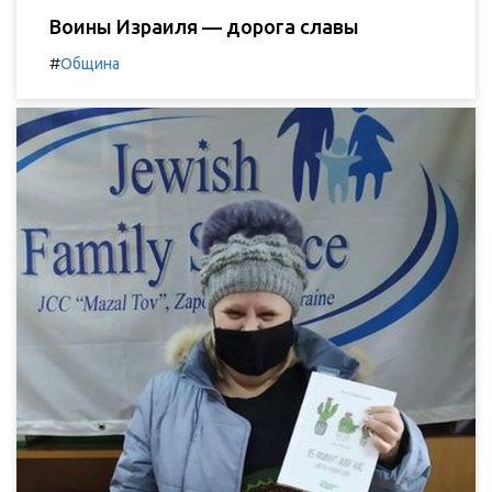
Воины Израиля — дорога славы
#
Община