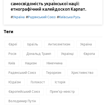
самосвідомість української нації:
етнографічний калейдоскоп Карпат.
#
#
#
Україна
Радянський Союз
Київська Русь
Теги
Євреї
Ізраїль
Антисемітизм
Україна
Росія
Дональд Трамп
Українці
Європа
Київ
Нацизм
Німеччина
Радянський Союз
Тероризм
Християнство
Юдаїзм
Голокост
Історія
Європейський Союз
Прем'єр-міністр
Володимир Путін