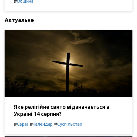
#
Община
Актуальне
Яке релігійне свято відзначається в
Україні 14 серпня?
#
#
#
Євреї
Календар
Суспільство