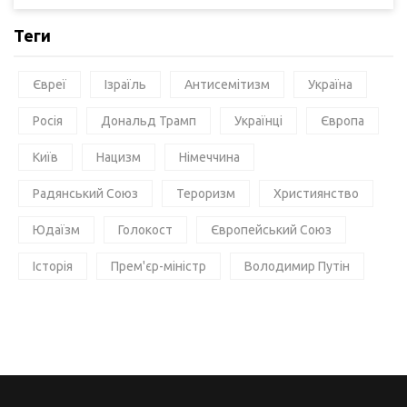
Теги
Євреї
Ізраїль
Антисемітизм
Україна
Росія
Дональд Трамп
Українці
Європа
Київ
Нацизм
Німеччина
Радянський Союз
Тероризм
Християнство
Юдаїзм
Голокост
Європейський Союз
Історія
Прем'єр-міністр
Володимир Путін