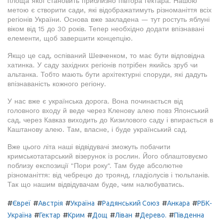
площа якої становить приблизно півтора гектара. Нашою
метою є створити сади, які відображатимуть різноманіття всіх
регіонів України. Основа вже закладена — тут ростуть яблуні
віком від 15 до 30 років. Тепер необхідно додати впізнавані
елементи, щоб завершити концепцію.
Якщо це сад, оспіваний Шевченком, то має бути відповідна
хатинка. У саду західних регіонів потрібен якийсь зруб чи
альтанка. Тобто мають бути архітектурні споруди, які дадуть
впізнаваність кожного регіону.
У нас вже є українська дорога. Вона починається від
головного входу й веде через Кленову алею повз Японський
сад, через Кавказ виходить до Кизилового саду і впирається в
Каштанову алею. Там, власне, і буде український сад.
Вже цього літа наші відвідувачі зможуть побачити
кримськотатарський візерунок із рослин. Його облаштовуємо
поблизу експозиції "Пори року". Там буде абсолютне
різноманіття: від чебрецю до троянд, гладіолусів і тюльпанів.
Так що нашим відвідувачам буде, чим налюбуватись.
#
#
#
#
#
#
Євреї
Австрія
Україна
Радянський Союз
Анкара
РБК-
#
#
#
#
#
#
Україна
Гектар
Крим
Дощ
Ліван
Дерево.
Південна