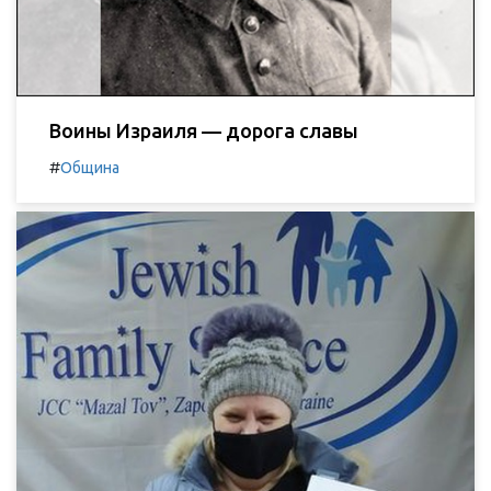
Воины Израиля — дорога славы
#
Община