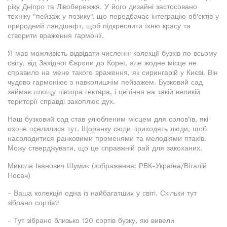
ріку Дніпро та Лівобережжя. У його дизайні застосовано
техніку "пейзаж у позику", що передбачає інтеграцію об'єктів у
природний ландшафт, щоб підкреслити їхню красу та
створити враження гармонії.
Я мав можливість відвідати численні колекції бузків по всьому
світу, від Західної Європи до Кореї, але жодне місце не
справило на мене такого враження, як сирингарій у Києві. Він
чудово гармоніює з навколишнім пейзажем. Бузковий сад
займає площу півтора гектара, і цвітіння на такій великій
території справді захоплює дух.
Наш бузковий сад став улюбленим місцем для солов'їв, які
охоче оселилися тут. Щоранку сюди приходять люди, щоб
насолодитися ранковими променями та мелодіями птахів.
Можу стверджувати, що це справжній рай для закоханих.
Микола Іванович Шумик (зображення: РБК-Україна/Віталій
Носач)
- Ваша колекція одна із найбагатших у світі. Скільки тут
зібрано сортів?
- Тут зібрано близько 120 сортів бузку, які вивели