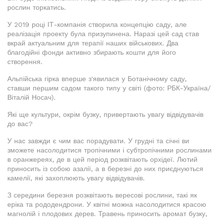
рослин торкатись.
У 2019 році ІТ-компанія створила концепцію саду, але
реалізація проекту була призупинена. Наразі цей сад став
вкрай актуальним для терапії наших військових. Два
благодійні фонди активно збирають кошти для його
створення.
Альпійська гірка вперше з'явилася у Ботанічному саду,
ставши першим садом такого типу у світі (фото: РБК-Україна/
Віталій Носач).
Які ще культури, окрім бузку, привертають увагу відвідувачів
до вас?
У нас завжди є чим вас порадувати. У грудні та січні ви
зможете насолодитися тропічними і субтропічними рослинами
в оранжереях, де в цей період розквітають орхідеї. Лютий
приносить із собою азалії, а в березні до них приєднуються
камелії, які захоплюють увагу відвідувачів.
З середини березня розквітають вересові рослини, такі як
еріка та рододендрони. У квітні можна насолодитися красою
магнолій і плодових дерев. Травень приносить аромат бузку,