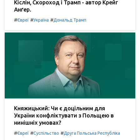
Кіслін, Скороход і Трамп - автор Крейг
Анґер.
#
#
#
Євреї
Україна
Дональд Трамп
Княжицький: Чи є доцільним для
України конфліктувати з Польщею в
нинішніх умовах?
#
#
#
Євреї
Суспільство
Друга Польська Республіка