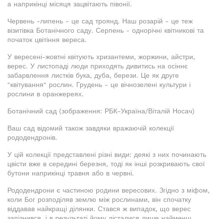
а наприкінці місяця зацвітають півонії.
Червень -липень - це сад троянд. Наш розарій - це теж
візитівка Ботанічного саду. Серпень - однорічні квітникові та
початок цвітіння вереса.
У вересені-жовтні квітують хризантеми, жоржини, айстри,
верес. У листопаді люди приходять дивитись на осіннє
забарвлення листків бука, дуба, берези. Це як друге
"квітування" рослин. Грудень - це вічнозелені культури і
рослини в оранжереях.
Ботанічний сад (зображення: РБК-Україна/Віталій Носач)
Ваш сад відомий також завдяки вражаючій колекції
рододендронів.
У цій колекції представлені різні види: деякі з них починають
цвісти вже в середині березня, тоді як інші розкривають свої
бутони наприкінці травня або в червні.
Рододендрони є частиною родини вересових. Згідно з міфом,
коли Бог розподіляв землю між рослинами, він спочатку
віддавав найкращі ділянки. Стався ж випадок, що верес
запізнився, і в результаті йому дісталися лише найменш