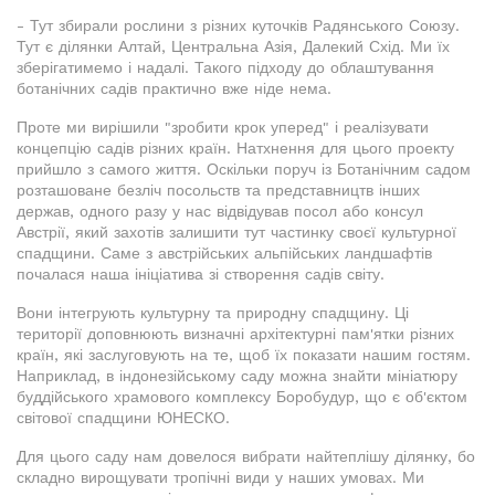
- Тут збирали рослини з різних куточків Радянського Союзу.
Тут є ділянки Алтай, Центральна Азія, Далекий Схід. Ми їх
зберігатимемо і надалі. Такого підходу до облаштування
ботанічних садів практично вже ніде нема.
Проте ми вирішили "зробити крок уперед" і реалізувати
концепцію садів різних країн. Натхнення для цього проекту
прийшло з самого життя. Оскільки поруч із Ботанічним садом
розташоване безліч посольств та представництв інших
держав, одного разу у нас відвідував посол або консул
Австрії, який захотів залишити тут частинку своєї культурної
спадщини. Саме з австрійських альпійських ландшафтів
почалася наша ініціатива зі створення садів світу.
Вони інтегрують культурну та природну спадщину. Ці
території доповнюють визначні архітектурні пам'ятки різних
країн, які заслуговують на те, щоб їх показати нашим гостям.
Наприклад, в індонезійському саду можна знайти мініатюру
буддійського храмового комплексу Боробудур, що є об'єктом
світової спадщини ЮНЕСКО.
Для цього саду нам довелося вибрати найтеплішу ділянку, бо
складно вирощувати тропічні види у наших умовах. Ми