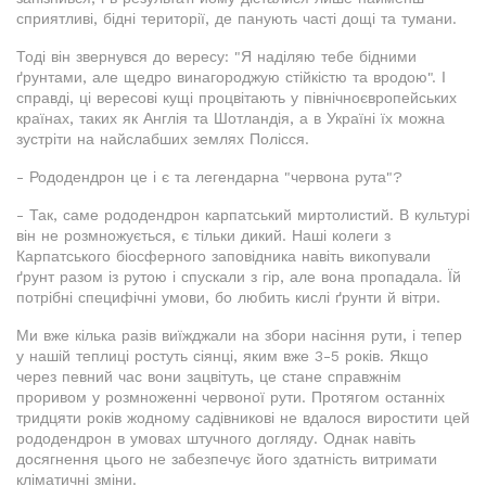
сприятливі, бідні території, де панують часті дощі та тумани.
Тоді він звернувся до вересу: "Я наділяю тебе бідними
ґрунтами, але щедро винагороджую стійкістю та вродою". І
справді, ці вересові кущі процвітають у північноєвропейських
країнах, таких як Англія та Шотландія, а в Україні їх можна
зустріти на найслабших землях Полісся.
- Рододендрон це і є та легендарна "червона рута"?
- Так, саме рододендрон карпатський миртолистий. В культурі
він не розмножується, є тільки дикий. Наші колеги з
Карпатського біосферного заповідника навіть викопували
ґрунт разом із рутою і спускали з гір, але вона пропадала. Їй
потрібні специфічні умови, бо любить кислі ґрунти й вітри.
Ми вже кілька разів виїжджали на збори насіння рути, і тепер
у нашій теплиці ростуть сіянці, яким вже 3-5 років. Якщо
через певний час вони зацвітуть, це стане справжнім
проривом у розмноженні червоної рути. Протягом останніх
тридцяти років жодному садівникові не вдалося виростити цей
рододендрон в умовах штучного догляду. Однак навіть
досягнення цього не забезпечує його здатність витримати
кліматичні зміни.