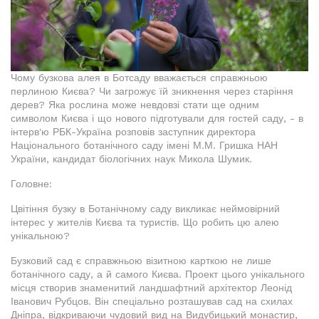
Чому бузкова алея в Ботсаду вважається справжньою
перлиною Києва? Чи загрожує їй зникнення через старіння
дерев? Яка рослина може невдовзі стати ще одним
символом Києва і що нового підготували для гостей саду, - в
інтерв'ю РБК-Україна розповів заступник директора
Національного ботанічного саду імені М.М. Гришка НАН
України, кандидат біологічних наук Микола Шумик.
Головне:
Цвітіння бузку в Ботанічному саду викликає неймовірний
інтерес у жителів Києва та туристів. Що робить цю алею
унікальною?
Бузковий сад є справжньою візитною карткою не лише
ботанічного саду, а й самого Києва. Проект цього унікального
місця створив знаменитий ландшафтний архітектор Леонід
Іванович Рубцов. Він спеціально розташував сад на схилах
Дніпра, відкриваючи чудовий вид на Видубицький монастир,