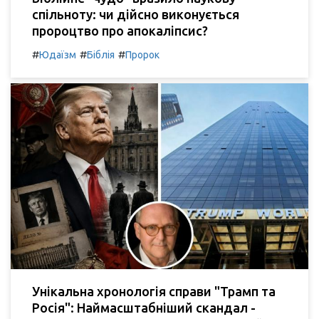
спільноту: чи дійсно виконується
пророцтво про апокаліпсис?
#
#
#
Юдаїзм
Біблія
Пророк
Унікальна хронологія справи "Трамп та
Росія": Наймасштабніший скандал -