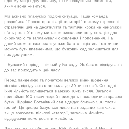
одному місці одну рослину, то виснажуються елементи,
якими вона живиться.
Ми активно плануємо подібні ситуації. Наша команда
розробила "Проєкт організації території", в якому окреслені
стратегічні цілі на десятиліття та тактичні кроки на найближчі
п’ять років. У ньому ми також визначили нову локацію для
сирингарію та запланували оновлення і поповнення. На
даний момент вже реалізується багато ініціатив. Тож кияни
можуть бути впевненими, що бузковий сад залишиться для
них доступним.
- Бузковий період - піковий у Ботсаду. Як багато відвідувачів
до вас приходить у цей час?
Перед пандемією та початком великої війни щоденна
кількість відвідувачів становила до 30 тисяч осіб. Сьогодні
їхня кількість коливається в межах 10-15 тисяч. Загалом,
принаймні 100 тисяч людей приходять насолодитися красою
бузку. Щорічно Ботанічний сад відвідує близько 500 тисяч
гостей. Ця цифра базується лише на проданих квитках, а
якщо врахувати пільгові категорії, загальна кількість
відвідувачів може досягти мільйона.
Лаврова алея (зображення: РБК-Україна/Віталій Носач)