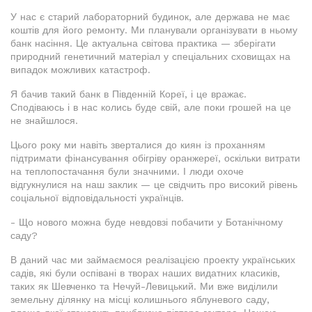
У нас є старий лабораторний будинок, але держава не має
коштів для його ремонту. Ми планували організувати в ньому
банк насіння. Це актуальна світова практика — зберігати
природний генетичний матеріал у спеціальних сховищах на
випадок можливих катастроф.
Я бачив такий банк в Південній Кореї, і це вражає.
Сподіваюсь і в нас колись буде свій, але поки грошей на це
не знайшлося.
Цього року ми навіть зверталися до киян із проханням
підтримати фінансування обігріву оранжереї, оскільки витрати
на теплопостачання були значними. І люди охоче
відгукнулися на наш заклик — це свідчить про високий рівень
соціальної відповідальності українців.
- Що нового можна буде невдовзі побачити у Ботанічному
саду?
В даний час ми займаємося реалізацією проекту українських
садів, які були оспівані в творах наших видатних класиків,
таких як Шевченко та Нечуй-Левицький. Ми вже виділили
земельну ділянку на місці колишнього яблуневого саду,