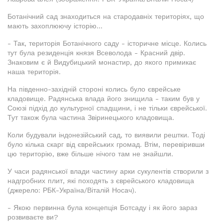
Ботанічний сад знаходиться на стародавніх територіях, що
мають захоплюючу історію...
- Так, територія Ботанічного саду - історичне місце. Колись
тут була резиденція князя Всеволода - Красний двір.
Знаковим є й Видубицький монастир, до якого примикає
наша територія.
На південно-західній стороні колись було єврейське
кладовище. Радянська влада його знищила - таким був у
Союзі підхід до культурної спадщини, і не тільки єврейської.
Тут також була частина Звіринецького кладовища.
Коли будували індонезійський сад, то виявили рештки. Тоді
було кілька скарг від єврейських громад. Втім, перевіривши
цю територію, вже більше нічого там не знайшли.
У часи радянської влади частину арки сукулентів створили з
надгробних плит, які походять з єврейського кладовища
(джерело: РБК-Україна/Віталій Носач).
- Якою первинна була концепція Ботсаду і як його зараз
розвиваєте ви?