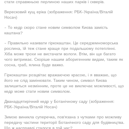
стати справжньою перлиною наших парків і скверів.
Вересковий кущ еріка (зображення: РБК-Україна/Віталій
Носач)
- То кедр скоро стане новим символом Києва замість
каштана?
- Правильно називати гіркокаштан. Це середземноморська
рослина, їй теж стане краще при подальшому потеплінні.
Хіба може трохи не вистачати вологи. Втім, він ще багато
чого витримає. Скоріше нашим аборигенним видам, таким як
сосна, граб, ялина буде важко.
Гіркокаштан розцвітає вражаючою красою, і я вважаю, що
його не слід замінювати. Таким чином, символ Києва
залишиться незмінним, проте це не виключає можливості, що
кедр може стати новим символом.
Дванадцятирічний кедр у Ботанічному саду (зображення:
РБК-Україна/Віталій Носач)
Зимою виникла суперечка, пов'язана з чутками про можливу
передачу частини території Ботанічного саду для будівництва.
Що ж насправді сталося в той час?