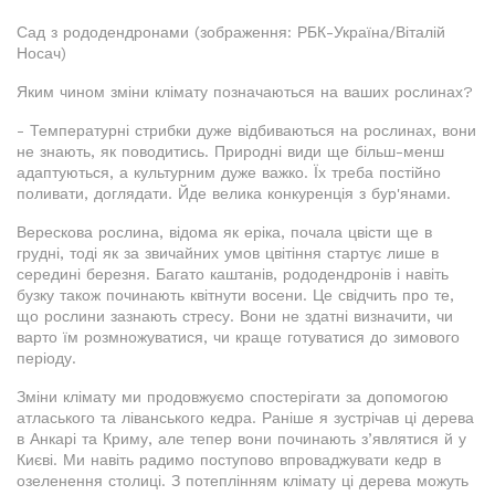
Сад з рододендронами (зображення: РБК-Україна/Віталій
Носач)
Яким чином зміни клімату позначаються на ваших рослинах?
- Температурні стрибки дуже відбиваються на рослинах, вони
не знають, як поводитись. Природні види ще більш-менш
адаптуються, а культурним дуже важко. Їх треба постійно
поливати, доглядати. Йде велика конкуренція з бур'янами.
Верескова рослина, відома як еріка, почала цвісти ще в
грудні, тоді як за звичайних умов цвітіння стартує лише в
середині березня. Багато каштанів, рододендронів і навіть
бузку також починають квітнути восени. Це свідчить про те,
що рослини зазнають стресу. Вони не здатні визначити, чи
варто їм розмножуватися, чи краще готуватися до зимового
періоду.
Зміни клімату ми продовжуємо спостерігати за допомогою
атласького та ліванського кедра. Раніше я зустрічав ці дерева
в Анкарі та Криму, але тепер вони починають з’являтися й у
Києві. Ми навіть радимо поступово впроваджувати кедр в
озеленення столиці. З потеплінням клімату ці дерева можуть