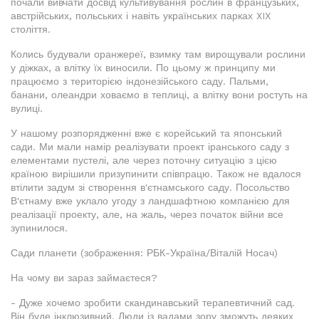
почали вивчати досвід культивування рослин в французьких,
австрійських, польських і навіть українських парках XIX
століття.
Колись будували оранжереї, взимку там вирощували рослини
у діжках, а влітку їх виносили. По цьому ж принципу ми
працюємо з територією індонезійського саду. Пальми,
банани, олеандри ховаємо в теплиці, а влітку вони ростуть на
вулиці.
У нашому розпорядженні вже є корейський та японський
сади. Ми мали намір реалізувати проект іранського саду з
елементами пустелі, але через поточну ситуацію з цією
країною вирішили призупинити співпрацю. Також не вдалося
втілити задум зі створення в'єтнамського саду. Посольство
В'єтнаму вже уклало угоду з ландшафтною компанією для
реалізації проекту, але, на жаль, через початок війни все
зупинилося.
Сади планети (зображення: РБК-Україна/Віталій Носач)
На чому ви зараз займаєтеся?
- Дуже хочемо зробити скандинавський терапевтичний сад.
Він буде інклюзивний. Люди із вадами зору зможуть деяких