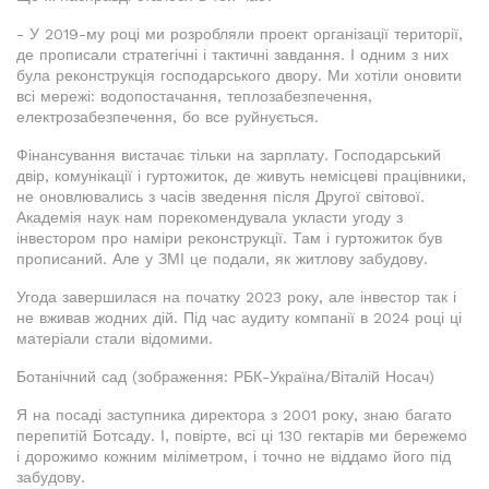
- У 2019-му році ми розробляли проект організації території,
де прописали стратегічні і тактичні завдання. І одним з них
була реконструкція господарського двору. Ми хотіли оновити
всі мережі: водопостачання, теплозабезпечення,
електрозабезпечення, бо все руйнується.
Фінансування вистачає тільки на зарплату. Господарський
двір, комунікації і гуртожиток, де живуть немісцеві працівники,
не оновлювались з часів зведення після Другої світової.
Академія наук нам порекомендувала укласти угоду з
інвестором про наміри реконструкції. Там і гуртожиток був
прописаний. Але у ЗМІ це подали, як житлову забудову.
Угода завершилася на початку 2023 року, але інвестор так і
не вживав жодних дій. Під час аудиту компанії в 2024 році ці
матеріали стали відомими.
Ботанічний сад (зображення: РБК-Україна/Віталій Носач)
Я на посаді заступника директора з 2001 року, знаю багато
перепитій Ботсаду. І, повірте, всі ці 130 гектарів ми бережемо
і дорожимо кожним міліметром, і точно не віддамо його під
забудову.