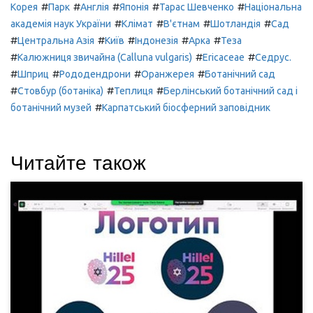
#
#
#
#
#
Корея
Парк
Англія
Японія
Тарас Шевченко
Національна
#
#
#
#
академія наук України
Клімат
В'єтнам
Шотландія
Сад
#
#
#
#
#
Центральна Азія
Київ
Індонезія
Арка
Теза
#
#
#
Калюжниця звичайна (Calluna vulgaris)
Ericaceae
Седрус.
#
#
#
#
Шприц
Рододендрони
Оранжерея
Ботанічний сад
#
#
#
Стовбур (ботаніка)
Теплиця
Берлінський ботанічний сад і
#
ботанічний музей
Карпатський біосферний заповідник
Читайте також