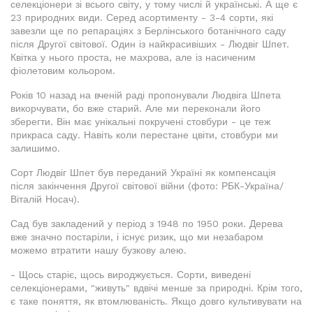
селекціонери зі всього світу, у тому числі й українські. А ще є
23 природних види. Серед асортименту - 3-4 сорти, які
завезли ще по репараціях з Берлінського ботанічного саду
після Другої світової. Один із найкрасивіших - Людвіг Шпет.
Квітка у нього проста, не махрова, але із насиченим
фіолетовим кольором.
Років 10 назад на вченій раді пропонували Людвіга Шпета
викорчувати, бо вже старий. Але ми переконали його
зберегти. Він має унікальні покручені стовбури - це теж
прикраса саду. Навіть коли перестане цвіти, стовбури ми
залишимо.
Сорт Людвіг Шпет був переданий Україні як компенсація
після закінчення Другої світової війни (фото: РБК-Україна/
Віталій Носач).
Сад був закладений у період з 1948 по 1950 роки. Дерева
вже значно постаріли, і існує ризик, що ми незабаром
можемо втратити нашу бузкову алею.
- Щось старіє, щось вироджується. Сорти, виведені
селекціонерами, "живуть" вдвічі менше за природні. Крім того,
є таке поняття, як втомлюваність. Якщо довго культивувати на