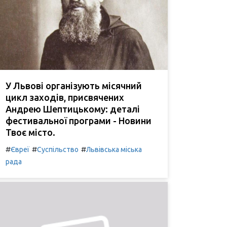
У Львові організують місячний
цикл заходів, присвячених
Андрею Шептицькому: деталі
фестивальної програми - Новини
Твоє місто.
#
#
#
Євреї
Суспільство
Львівська міська
рада