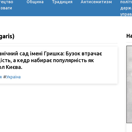
тецтво
Община
Традиция
Антисемитизм
політ
озваги
держ
управ
aris)
Н
нічний сад імені Гришка: Бузок втрачає
сть, а кедр набирає популярність як
л Києва.
#
я
Україна