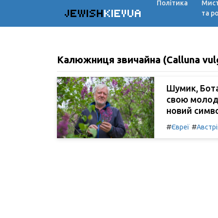
Політика
Мис
JEWISH
KIEVUA
та р
Калюжниця звичайна (Calluna vulg
Шумик, Бота
свою молоді
новий симво
#
#
Євреї
Австрі