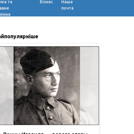
ика та
Бізнес
Наша
авне
почта
ління
айпопулярніше