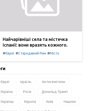
Найчарівніші села та містечка
Іспанії: вони вразять кожного.
#
#
#
Євреї
Стародавній Рим
Місто
еги
Євреї
Ізраїль
Антисемітизм
Україна
Росія
Дональд Трамп
Українці
Європа
Київ
Нацизм