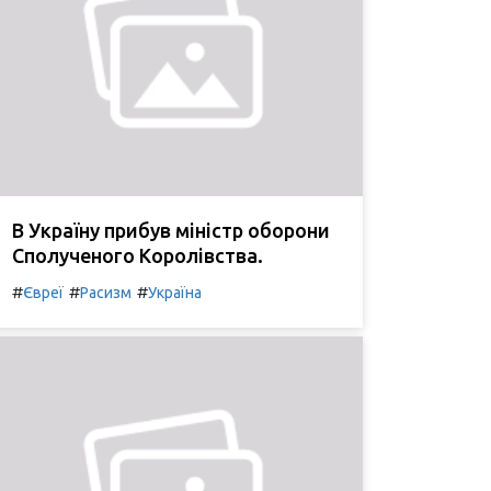
В Україну прибув міністр оборони
Сполученого Королівства.
#
#
#
Євреї
Расизм
Україна