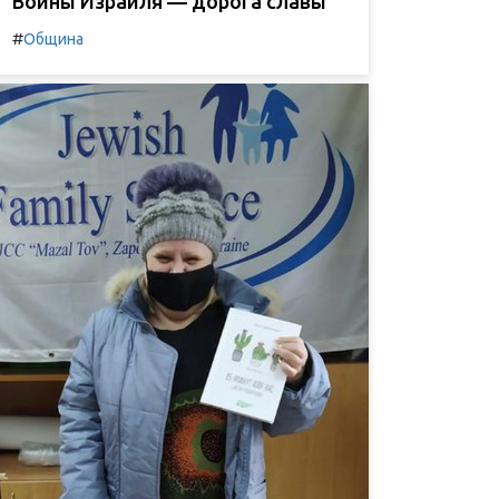
Воины Израиля — дорога славы
#
Община