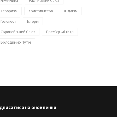
Німеччина
Радянський Союз
Тероризм
Християнство
Юдаїзм
Голокост
Історія
Європейський Союз
Прем'єр-міністр
Володимир Путін
ідписатися на оновлення