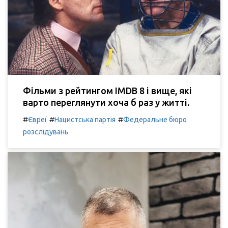
Фільми з рейтингом IMDB 8 і вище, які
варто переглянути хоча б раз у житті.
#
#
#
Євреї
Нацистська партія
Федеральне бюро
розслідувань