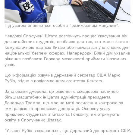
Під увагою опиняються особи з "ризикованим минулим".
Невдовзі Сполучені Штати розпочнуть процес скасування віз
для китайських студентів, особливо для тих, хто має зв'язки з
Комуністичною партією Китаю або навчається у ключових для
національної безпеки сферах. Напередодні Білий дім ухвалив
рішення позбавити Гарвард можливості приймати іноземних
учнів.
Цю інформацію озвучив державний секретар США Марко
Рубіо, згідно з повідомленням агентства Reuters.
За словами джерела, це рішення є складовою частиною
більш масштабних ініціатив адміністрації президента
Дональда Трампа, що має на меті посилення контролю за
імміграцією та процесами депортації. Основну увагу
приділено студентам з Китаю та Гонконгу, які отримують
освіту в Сполучених Штатах.
"У заяві Рубіо зазначається, що Державний департамент США