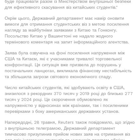
буде працювати разом із Міністерством внутрішньої безпеки
для ефективного скасування віз китайських студентів."
Окрім цього, Державний департамент має намір оновити
вимоги для отримання студентських віз з метою посилення
нагляду за майбутніми заявками з Китаю та Гонконгу.
Посольство Китаю у Вашингтоні не надало жодного
термінового коментаря на запит інформаційного агентства.
Заява була озвучена на фоні посилення напруження між
США та Китаєм, які є учасниками тривалої торговельної
конфронтації. Ця ситуація вже призвела до порушень у
постачальних ланцюгах, викликала фінансову нестабільність
та збільшила загрози світового економічного спаду.
Число китайських студентів, які здобувають освіту в США,
знизилося з рекордних 370 тисяч у 2019 році до близько 277
тисяч у 2024 році. Це скорочення обумовлено як
напруженістю у відносинах між країнами, так і посиленими
перевірками з боку американських державних установ.
Напередодні, 28 травня, Reuters також повідомило, що згідно
з внутрішньою телеграмою, Державний департамент
тимчасово призупинив прийом нових заяв на отримання віз