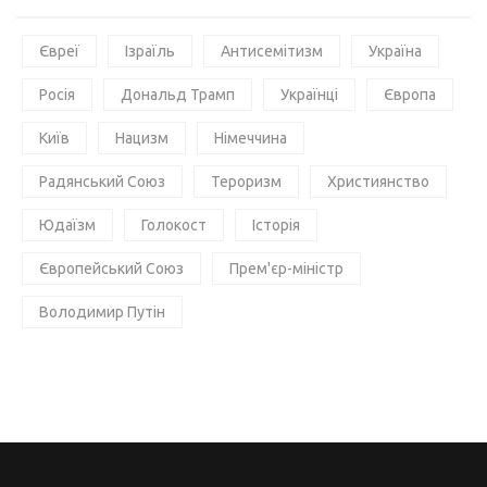
Євреї
Ізраїль
Антисемітизм
Україна
Росія
Дональд Трамп
Українці
Європа
Київ
Нацизм
Німеччина
Радянський Союз
Тероризм
Християнство
Юдаїзм
Голокост
Історія
Європейський Союз
Прем'єр-міністр
Володимир Путін