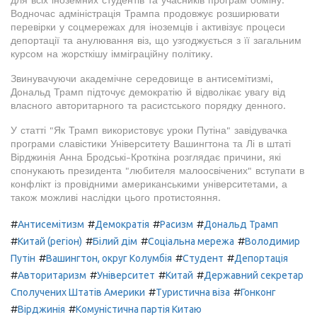
для всіх іноземних студентів та учасників програм обміну.
Водночас адміністрація Трампа продовжує розширювати
перевірки у соцмережах для іноземців і активізує процеси
депортації та анулювання віз, що узгоджується з її загальним
курсом на жорсткішу імміграційну політику.
Звинувачуючи академічне середовище в антисемітизмі,
Дональд Трамп підточує демократію й відволікає увагу від
власного авторитарного та расистського порядку денного.
У статті "Як Трамп використовує уроки Путіна" завідувачка
програми славістики Університету Вашингтона та Лі в штаті
Вірджинія Анна Бродські-Кроткіна розглядає причини, які
спонукають президента "любителя малоосвічених" вступати в
конфлікт із провідними американськими університетами, а
також можливі наслідки цього протистояння.
#
#
#
#
Антисемітизм
Демократія
Расизм
Дональд Трамп
#
#
#
#
Китай (регіон)
Білий дім
Соціальна мережа
Володимир
#
#
#
Путін
Вашингтон, округ Колумбія
Студент
Депортація
#
#
#
#
Авторитаризм
Університет
Китай
Державний секретар
#
#
Сполучених Штатів Америки
Туристична віза
Гонконг
#
#
Вірджинія
Комуністична партія Китаю