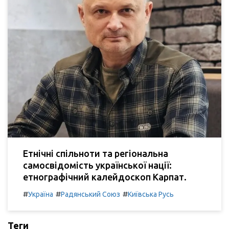
Етнічні спільноти та регіональна
самосвідомість української нації:
етнографічний калейдоскоп Карпат.
#
#
#
Україна
Радянський Союз
Київська Русь
Теги