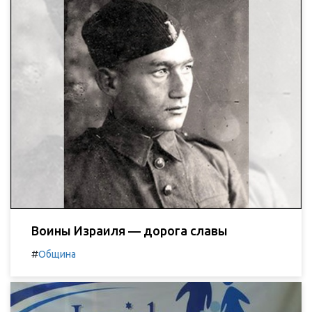
Воины Израиля — дорога славы
#
Община