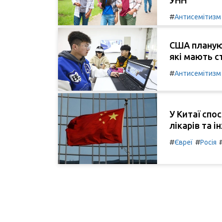
#
Антисемітизм
США плануют
які мають с
#
Антисемітизм
У Китаї спо
лікарів та 
#
#
Євреї
Росія