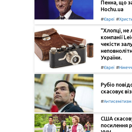
Пенна, що з
Hochu.ua
#
#
Євреї
Христ
"Хлопці, не
компанії Le
чекісти зал
неповнолітн
України.
#
#
Євреї
Німеч
Рубіо повід
скасовує ві
#
Антисемітизм
США скасову
посилення р
УНН