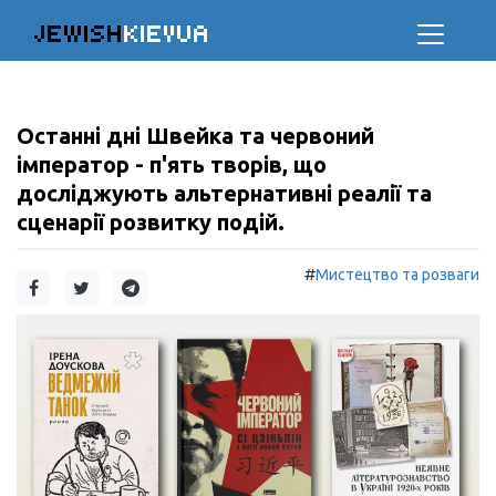
JEWISH
KIEVUA
Останні дні Швейка та червоний
імператор - п'ять творів, що
досліджують альтернативні реалії та
сценарії розвитку подій.
#
Мистецтво та розваги