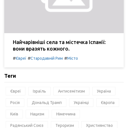
Найчарівніші села та містечка Іспанії:
вони вразять кожного.
#
#
#
Євреї
Стародавній Рим
Місто
Теги
Євреї
Ізраїль
Антисемітизм
Україна
Росія
Дональд Трамп
Українці
Європа
Київ
Нацизм
Німеччина
Радянський Союз
Тероризм
Християнство