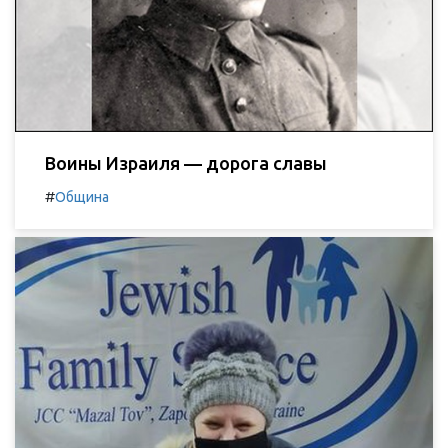
Воины Израиля — дорога славы
#
Община