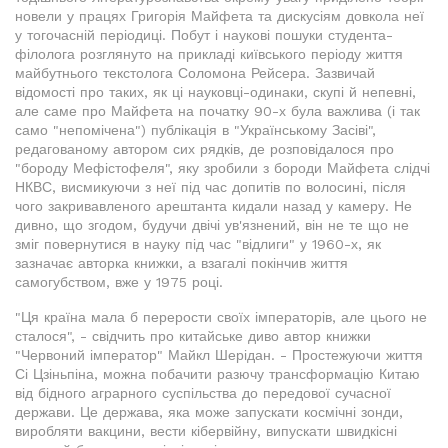
новели у працях Григорія Майфета та дискусіям довкола неї
у тогочасній періодиці. Побут і наукові пошуки студента-
філолога розглянуто на прикладі київського періоду життя
майбутнього текстолога Соломона Рейсера. Зазвичай
відомості про таких, як ці науковці-одинаки, скупі й непевні,
але саме про Майфета на початку 90-х була важлива (і так
само "непомічена") публікація в "Українському Засіві",
редагованому автором сих рядків, де розповідалося про
"бороду Мефістофеля", яку зробили з бороди Майфета слідчі
НКВС, висмикуючи з неї під час допитів по волосині, після
чого закривавленого арештанта кидали назад у камеру. Не
дивно, що згодом, будучи двічі ув'язнений, він не те що не
зміг повернутися в науку під час "відлиги" у 1960-х, як
зазначає авторка книжки, а взагалі покінчив життя
самогубством, вже у 1975 році.
"Ця країна мала б перерости своїх імператорів, але цього не
сталося", - свідчить про китайське диво автор книжки
"Червоний імператор" Майкл Шерідан. - Простежуючи життя
Сі Цзіньпіна, можна побачити разючу трансформацію Китаю
від бідного аграрного суспільства до передової сучасної
держави. Це держава, яка може запускати космічні зонди,
виробляти вакцини, вести кібервійну, випускати швидкісні