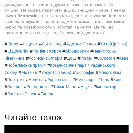
деградовані - і вони ще думають завоювати землю! Це
смішно! Не можна перемогти інших, знищуючи себе. І немає
нічого безглуздішого, ніж плутати ідеалізм з тупістю. Істина та
свобода її шукати - це не предмети розкоші, які знесилюють
народ та обеззброюють у боротьбі за життя. Це те, що
притаманне життю, це - хліб насущний для життя".
#
#
#
#
#
Євреї
Нацизм
Світогляд
Адольф Гітлер
Китай (регіон)
#
#
#
#
Сі Цзіньпін
Північна Корея
Більшовики
Нацистська
#
#
#
#
#
Німеччина
Російська імперія
Дощ
Роман
Соломон
Кава
#
#
Нобелівська премія
Комуністична партія Радянського
#
#
#
#
Союзу
Мозаїка
Урсус (ссавець)
Біографія
Алкоголізм
#
#
#
#
#
#
Портрет
Новела
Українізація
Метафора
Танк
Київ
#
#
#
#
#
Гонконг
Реальність
Томас Манн
Наука
Імператор
#
#
Ярослав Гашек
Танець
Читайте також