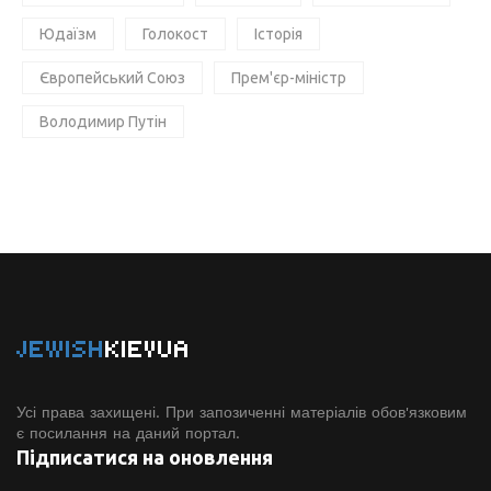
Юдаїзм
Голокост
Історія
Європейський Союз
Прем'єр-міністр
Володимир Путін
JEWISH
KIEVUA
Усі права захищені. При запозиченні матеріалів обов'язковим
є посилання на даний портал.
Підписатися на оновлення