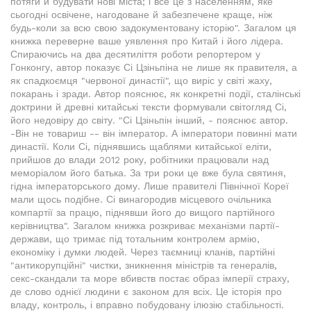
потяги й будувати нові міста; і все це з населенням, яке
сьогодні освічене, нагодоване й забезпечене краще, ніж
будь-коли за всю свою задокументовану історію". Загалом ця
книжка переверне ваше уявлення про Китай і його лідера.
Спираючись на два десятиліття роботи репортером у
Гонконгу, автор показує Сі Цзіньпіна не лише як правителя, а
як спадкоємця "червоної династії", що виріс у світі жаху,
покарань і зради. Автор пояснює, як конкретні події, сталінські
доктрини й древні китайські тексти формували світогляд Сі,
його недовіру до світу. "Сі Цзіньпін інший, - пояснює автор.
-Він не товариш -- він імператор. А імператори повинні мати
династії. Коли Сі, піднявшись щаблями китайської еліти,
прийшов до влади 2012 року, робітники працювали над
меморіалом його батька. За три роки це вже була святиня,
гідна імператорського дому. Лише правителі Північної Кореї
мали щось подібне. Сі винагородив місцевого очільника
компартії за працю, піднявши його до вищого партійного
керівництва". Загалом книжка розкриває механізми партії-
держави, що тримає під тотальним контролем армію,
економіку і думки людей. Через таємниці кланів, партійні
"антикорупційні" чистки, зникнення міністрів та генералів,
секс-скандали та море вбивств постає образ імперії страху,
де слово однієї людини є законом для всіх. Це історія про
владу, контроль, і вправно побудовану ілюзію стабільності.