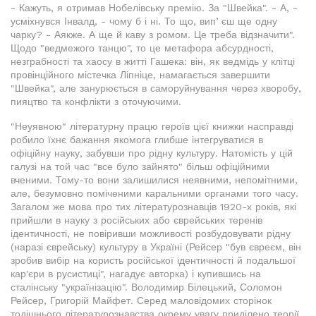
- Кажуть, я отримав Нобелівську премію. За "Швейка". - А, -
усміхнувся Інвалд, - чому б і ні. То що, випʼєш ще одну
чарку? - Аякже. А ще й каву з ромом. Це треба відзначити".
Щодо "ведмежого танцю", то це метафора абсурдності,
незграбності та хаосу в житті Гашека: він, як ведмідь у клітці
провінційного містечка Ліпніце, намагається завершити
"Швейка", але занурюється в саморуйнування через хворобу,
пияцтво та конфлікти з оточуючими.
"Неуявною" літературну працю героїв цієї книжки насправді
робило їхнє бажання якомога глибше інтегруватися в
офіційну науку, забувши про рідну культуру. Натомість у цій
галузі на той час "все було зайнято" більш офіційними
вченими. Тому-то вони залишилися неявними, непомітними,
але, безумовно поміченими каральними органами того часу.
Загалом же мова про тих літературознавців 1920-х років, які
прийшли в науку з російських або єврейських теренів
ідентичності, не повіривши можливості розбудовувати рідну
(наразі єврейську) культуру в Україні (Рейсер "був євреєм, він
зробив вибір на користь російської ідентичності й подальшої
кар'єри в русистиці", нагадує авторка) і купившись на
сталінську "українізацію". Володимир Білецький, Соломон
Рейсер, Григорій Майфет. Серед маловідомих сторінок
тодішнього літературознавства окрему увагу приділено теорії