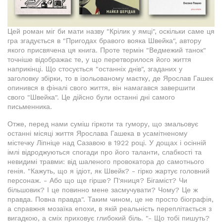
Цей роман міг би мати назву "Крілик у ямці", оскільки саме ця
гра згадується в "Пригодах бравого вояка Швейка", автору
якого присвячена ця книга. Проте термін "Ведмежий танок"
точніше відображає те, у що перетворилося його життя
наприкінці. Що стосується "останніх днів", згаданих у
заголовку збірки, то в ізольованому маєтку, де Ярослав Гашек
опинився в фіналі свого життя, він намагався завершити
свого "Швейка". Це дійсно були останні дні самого
письменника.
Отже, перед нами суміш гіркоти та гумору, що змальовує
останні місяці життя Ярослава Гашека в усамітненому
містечку Ліпніце над Сазавою в 1922 році. У дощах і осінній
імлі відроджуються спогади про його таланти, слабкості та
невидимі травми: від шаленого провокатора до самотнього
генія. "Кажуть, що я ідіот, як Швейк? - гірко жартує головний
персонаж. - Або що ще гірше? П'яниця? Бігаміст? Чи
більшовик? І це повинно мене засмучувати? Чому? Це ж
правда. Повна правда". Таким чином, це не просто біографія,
а справжня мозаїка епохи, в якій реальність переплітається з
вигадкою, а сміх приховує глибокий біль. "- Що тобі пишуть?