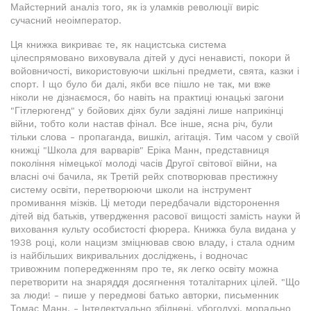
Майстерний аналіз того, як із уламків революції виріс
сучасний неоімператор.
Ця книжка викриває те, як нацистська система
цілеспрямовано виховувала дітей у дусі ненависті, покори й
войовничості, використовуючи шкільні предмети, свята, казки і
спорт. І що було би далі, якби все пішло не так, ми вже
ніколи не дізнаємося, бо навіть на практиці юнацькі загони
"Гітлерюгенд" у бойових діях були задіяні лише наприкінці
війни, тобто коли настав фінал. Все інше, ясна річ, були
тільки слова - пропаганда, вишкіл, агітація. Тим часом у своїй
книжці "Школа для варварів" Еріка Манн, представниця
покоління німецької молоді часів Другої світової війни, на
власні очі бачила, як Третій рейх спотворював престижну
систему освіти, перетворюючи школи на інструмент
промивання мізків. Ці методи передбачали відсторонення
дітей від батьків, утвердження расової вищості замість науки й
виховання культу особистості фюрера. Книжка була видана у
1938 році, коли нацизм зміцнював свою владу, і стала одним
із найбільших викривальних досліджень, і водночас
тривожним попередженням про те, як легко освіту можна
перетворити на знаряддя досягнення тоталітарних цілей. "Що
за люди! - пише у передмові батько авторки, письменник
Томас Манн. - Інтелектуально збіднені, убогодухі, морально