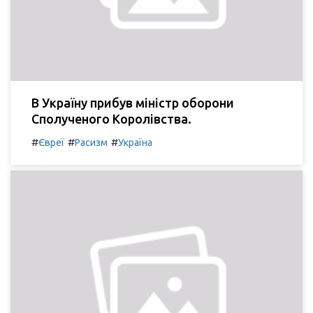
В Україну прибув міністр оборони
Сполученого Королівства.
#
#
#
Євреї
Расизм
Україна