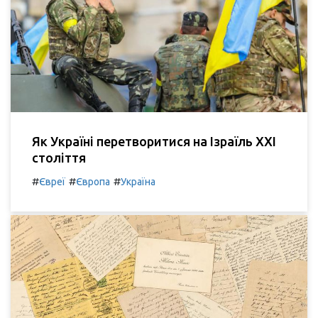
Як Україні перетворитися на Ізраїль XXI
століття
#
#
#
Євреї
Європа
Україна