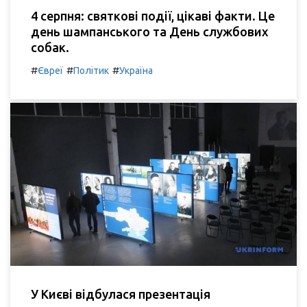
4 серпня: святкові події, цікаві факти. Це
день шампанського та День службових
собак.
#
#
#
Євреї
Політик
Україна
У Києві відбулася презентація