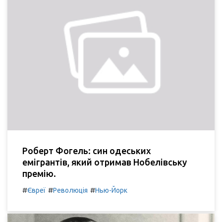
Роберт Фогель: син одеських
емігрантів, який отримав Нобелівську
премію.
#
#
#
Євреї
Революція
Нью-Йорк