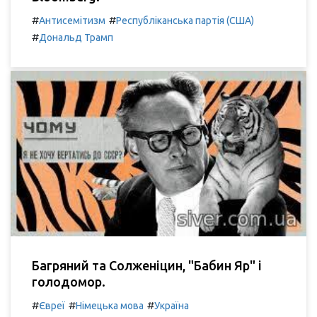
#
#
Антисемітизм
Республіканська партія (США)
#
Дональд Трамп
Багряний та Солженіцин, "Бабин Яр" і
голодомор.
#
#
#
Євреї
Німецька мова
Україна