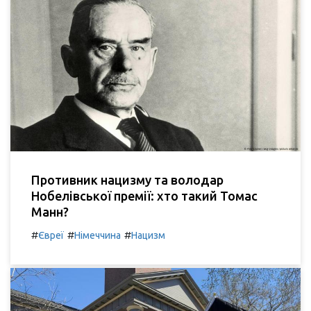
Противник нацизму та володар
Нобелівської премії: хто такий Томас
Манн?
#
#
#
Євреї
Німеччина
Нацизм