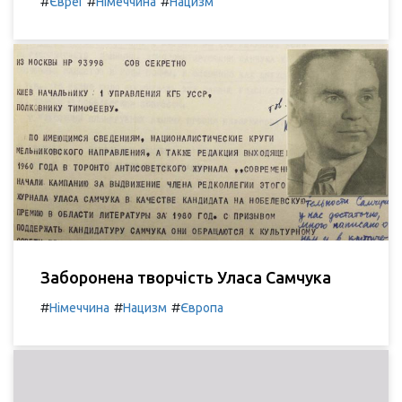
#
#
#
Євреї
Німеччина
Нацизм
Заборонена творчість Уласа Самчука
#
#
#
Німеччина
Нацизм
Європа