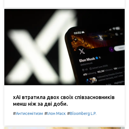
xAI втратила двох своїх співзасновників
менш ніж за дві доби.
#
#
#
Антисемітизм
Ілон Маск
Bloomberg L.P.