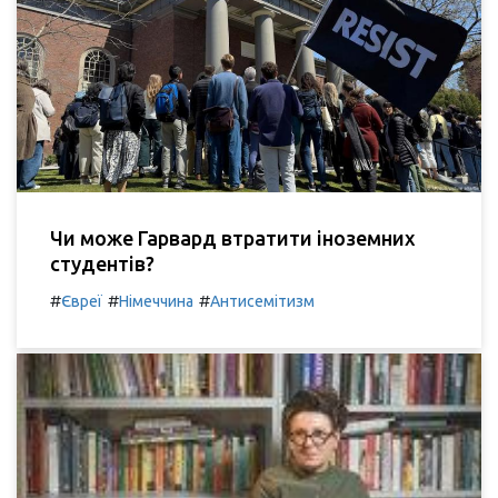
Чи може Гарвард втратити іноземних
студентів?
#
#
#
Євреї
Німеччина
Антисемітизм