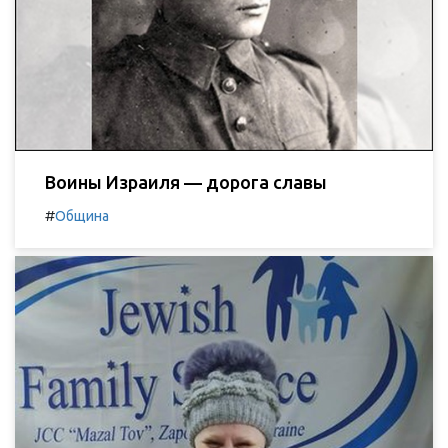
Воины Израиля — дорога славы
#
Община