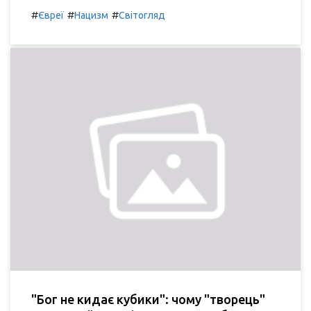
#
#
#
Євреї
Нацизм
Світогляд
"Бог не кидає кубики": чому "творець"