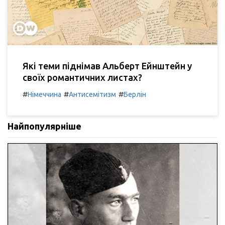
Які теми піднімав Альберт Ейнштейн у
своїх романтичних листах?
#
#
#
Німеччина
Антисемітизм
Берлін
Найпопулярніше