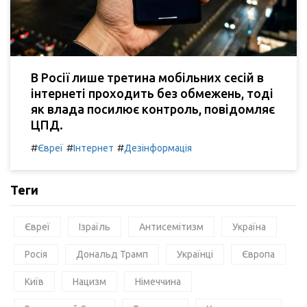
В Росії лише третина мобільних сесій в
інтернеті проходить без обмежень, тоді
як влада посилює контроль, повідомляє
ЦПД.
#
#
#
Євреї
Інтернет
Дезінформація
Теги
Євреї
Ізраїль
Антисемітизм
Україна
Росія
Дональд Трамп
Українці
Європа
Київ
Нацизм
Німеччина