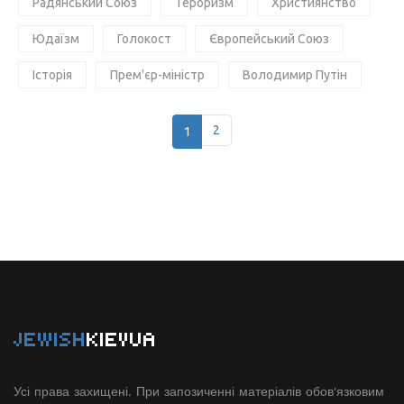
Радянський Союз
Тероризм
Християнство
Юдаїзм
Голокост
Європейський Союз
Історія
Прем'єр-міністр
Володимир Путін
1
2
JEWISH
KIEVUA
Усі права захищені. При запозиченні матеріалів обов'язковим