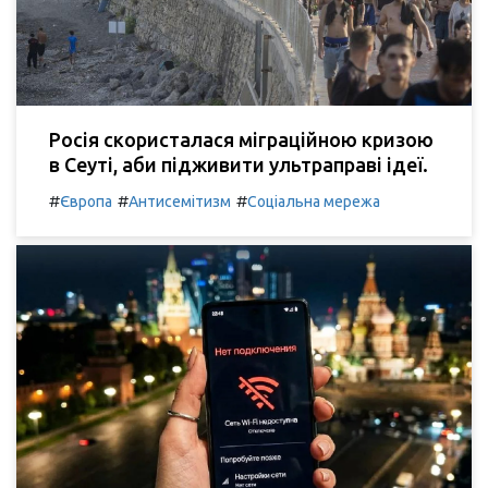
Росія скористалася міграційною кризою
в Сеуті, аби підживити ультраправі ідеї.
#
#
#
Європа
Антисемітизм
Соціальна мережа