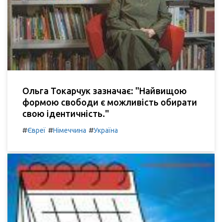
Ольга Токарчук зазначає: "Найвищою
формою свободи є можливість обирати
свою ідентичність."
#
#
#
Євреї
Німеччина
Україна