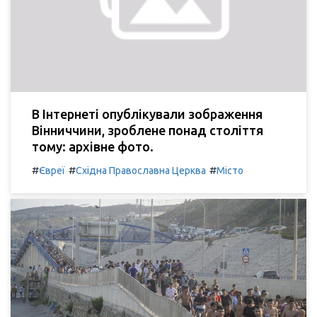
В Інтернеті опублікували зображення
Вінниччини, зроблене понад століття
тому: архівне фото.
#
#
#
Євреї
Східна Православна Церква
Місто