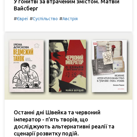
У гонитві за втраченим змістом. Матвій
Вайсберг
#
#
#
Євреї
Суспільство
Австрія
Останні дні Швейка та червоний
імператор - п'ять творів, що
досліджують альтернативні реалії та
сценарії розвитку подій.