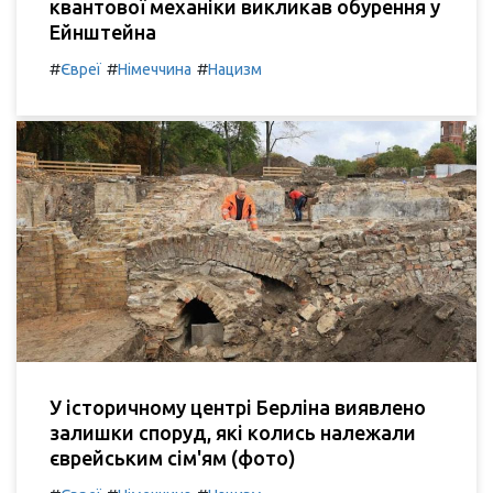
квантової механіки викликав обурення у
Ейнштейна
#
#
#
Євреї
Німеччина
Нацизм
У історичному центрі Берліна виявлено
залишки споруд, які колись належали
єврейським сім'ям (фото)