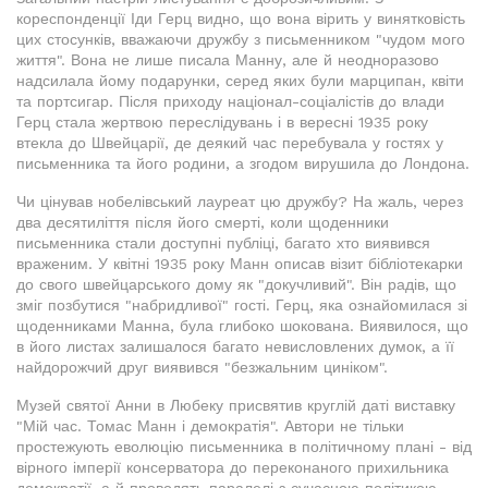
кореспонденції Іди Герц видно, що вона вірить у винятковість
цих стосунків, вважаючи дружбу з письменником "чудом мого
життя". Вона не лише писала Манну, але й неодноразово
надсилала йому подарунки, серед яких були марципан, квіти
та портсигар. Після приходу націонал-соціалістів до влади
Герц стала жертвою переслідувань і в вересні 1935 року
втекла до Швейцарії, де деякий час перебувала у гостях у
письменника та його родини, а згодом вирушила до Лондона.
Чи цінував нобелівський лауреат цю дружбу? На жаль, через
два десятиліття після його смерті, коли щоденники
письменника стали доступні публіці, багато хто виявився
враженим. У квітні 1935 року Манн описав візит бібліотекарки
до свого швейцарського дому як "докучливий". Він радів, що
зміг позбутися "набридливої" гості. Герц, яка ознайомилася зі
щоденниками Манна, була глибоко шокована. Виявилося, що
в його листах залишалося багато невисловлених думок, а її
найдорожчий друг виявився "безжальним циніком".
Музей святої Анни в Любеку присвятив круглій даті виставку
"Мій час. Томас Манн і демократія". Автори не тільки
простежують еволюцію письменника в політичному плані - від
вірного імперії консерватора до переконаного прихильника