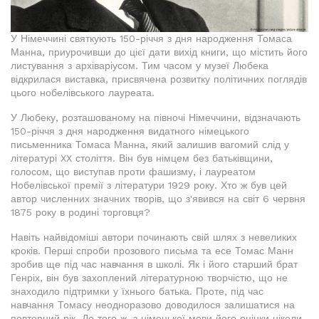
У Німеччині святкують 150-річчя з дня народження Томаса
Манна, приурочивши до цієї дати вихід книги, що містить його
листування з архіваріусом. Тим часом у музеї Любека
відкрилася виставка, присвячена розвитку політичних поглядів
цього нобелівського лауреата.
У Любеку, розташованому на півночі Німеччини, відзначають
150-річчя з дня народження видатного німецького
письменника Томаса Манна, який залишив вагомий слід у
літературі XX століття. Він був німцем без батьківщини,
голосом, що виступав проти фашизму, і лауреатом
Нобелівської премії з літератури 1929 року. Хто ж був цей
автор численних значних творів, що з'явився на світ 6 червня
1875 року в родині торговця?
Навіть найвідоміші автори починають свій шлях з невеликих
кроків. Перші спроби прозового письма та есе Томас Манн
зробив ще під час навчання в школі. Як і його старший брат
Генріх, він був захоплений літературною творчістю, що не
знаходило підтримки у їхнього батька. Проте, під час
навчання Томасу неодноразово доводилося залишатися на
повторний рік. До того ж, з німецької мови його оцінки ніколи