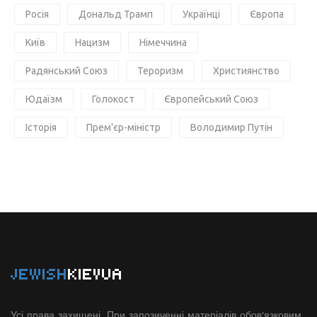
Росія
Дональд Трамп
Українці
Європа
Київ
Нацизм
Німеччина
Радянський Союз
Тероризм
Християнство
Юдаїзм
Голокост
Європейський Союз
Історія
Прем'єр-міністр
Володимир Путін
JEWISH
KIEVUA
Усі права захищені. При запозиченні матеріалів обов'язковим