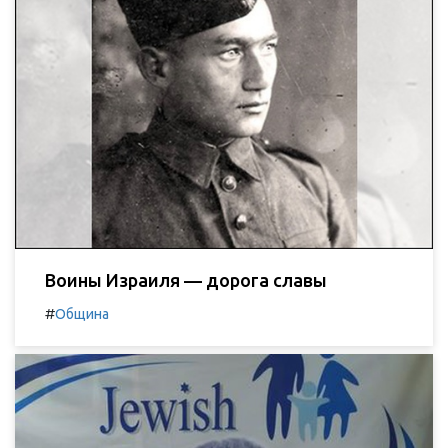
Воины Израиля — дорога славы
#
Община