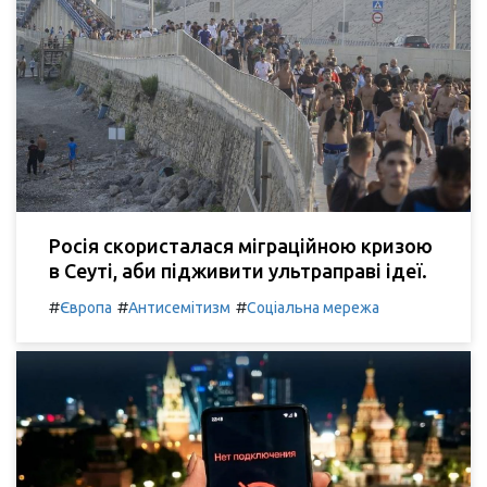
Росія скористалася міграційною кризою
в Сеуті, аби підживити ультраправі ідеї.
#
#
#
Європа
Антисемітизм
Соціальна мережа