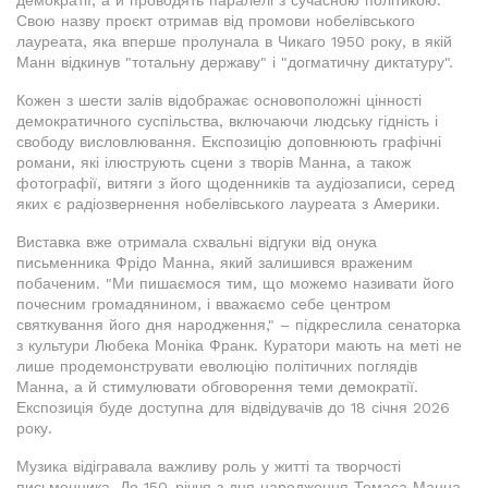
демократії, а й проводять паралелі з сучасною політикою.
Свою назву проєкт отримав від промови нобелівського
лауреата, яка вперше пролунала в Чикаго 1950 року, в якій
Манн відкинув "тотальну державу" і "догматичну диктатуру".
Кожен з шести залів відображає основоположні цінності
демократичного суспільства, включаючи людську гідність і
свободу висловлювання. Експозицію доповнюють графічні
романи, які ілюструють сцени з творів Манна, а також
фотографії, витяги з його щоденників та аудіозаписи, серед
яких є радіозвернення нобелівського лауреата з Америки.
Виставка вже отримала схвальні відгуки від онука
письменника Фрідо Манна, який залишився враженим
побаченим. "Ми пишаємося тим, що можемо називати його
почесним громадянином, і вважаємо себе центром
святкування його дня народження," – підкреслила сенаторка
з культури Любека Моніка Франк. Куратори мають на меті не
лише продемонструвати еволюцію політичних поглядів
Манна, а й стимулювати обговорення теми демократії.
Експозиція буде доступна для відвідувачів до 18 січня 2026
року.
Музика відігравала важливу роль у житті та творчості
письменника. До 150-річчя з дня народження Томаса Манна