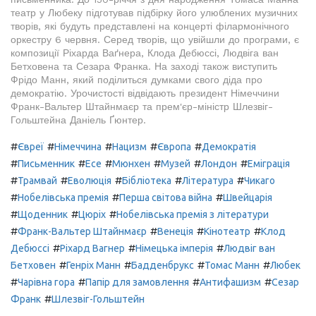
театр у Любеку підготував підбірку його улюблених музичних
творів, які будуть представлені на концерті філармонічного
оркестру 6 червня. Серед творів, що увійшли до програми, є
композиції Ріхарда Ваґнера, Клода Дебюссі, Людвіга ван
Бетховена та Сезара Франка. На заході також виступить
Фрідо Манн, який поділиться думками свого діда про
демократію. Урочистості відвідають президент Німеччини
Франк-Вальтер Штайнмаєр та прем'єр-міністр Шлезвіг-
Гольштейна Даніель Ґюнтер.
#
#
#
#
#
Євреї
Німеччина
Нацизм
Європа
Демократія
#
#
#
#
#
#
Письменник
Есе
Мюнхен
Музей
Лондон
Еміграція
#
#
#
#
#
Трамвай
Еволюція
Бібліотека
Література
Чикаго
#
#
#
Нобелівська премія
Перша світова війна
Швейцарія
#
#
#
Щоденник
Цюріх
Нобелівська премія з літератури
#
#
#
#
Франк-Вальтер Штайнмаєр
Венеція
Кінотеатр
Клод
#
#
#
Дебюссі
Ріхард Вагнер
Німецька імперія
Людвіг ван
#
#
#
#
Бетховен
Генріх Манн
Бадденбрукс
Томас Манн
Любек
#
#
#
#
Чарівна гора
Папір для замовлення
Антифашизм
Сезар
#
Франк
Шлезвіг-Гольштейн