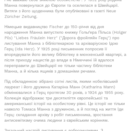
Манна повернулася до Європи та оселилася в Швейцарії.
Витяги з його щоденника були опубліковані в газеті Neue
Züricher Zeitung.
Німецьке видавництво Fischer до 150-річчя від дня
народження Манна випустило книжку Гольґера Пільса (Holger
Pils) "Liebes Fräulein Herz" ("Дорога фройляйн Герц") про
листування Манна з бібліотекаркою та архіваріускою Ідою
Герц (Ida Herz). У 1925 році письменник попросив її
впорядкувати його велику бібліотеку в мюнхенській квартирі, а
після приходу нацистів до влади в Німеччині їй вдалося
переправити до Швейцарії не тільки частину бібліотеки
Манна, а й кілька ящиків з домашніми речами.
Під обкладинкою зібрано сотні листів, якими нобелівський
лауреат і його дружина Катаріна Манн (Katharina Mann)
обмінювалися з Герц протягом 30 років, з 1924 до 1955 року.
Колекція відображає три десятиліття європейської та
американської історії на особистому рівні. Це історії не тільки
навколо Томаса Манна з дружиною, а й погляд на життя Іди
Герц: складання архіву з робіт письменника, зростання
антисемітизму очима людини з єврейським корінням.
Загальний настрій листування є доброзичливим. З