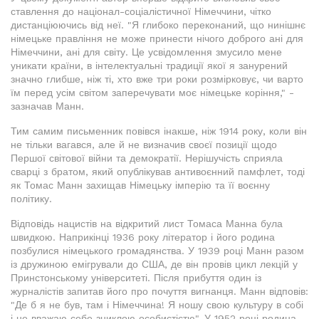
ставлення до націонал-соціалістичної Німеччини, чітко
дистанціюючись від неї. "Я глибоко переконаний, що нинішнє
німецьке правління не може принести нічого доброго ані для
Німеччини, ані для світу. Це усвідомлення змусило мене
уникати країни, в інтелектуальні традиції якої я занурений
значно глибше, ніж ті, хто вже три роки розмірковує, чи варто
їм перед усім світом заперечувати моє німецьке коріння," -
зазначав Манн.
Тим самим письменник повівся інакше, ніж 1914 року, коли він
не тільки вагався, але й не визначив своєї позиції щодо
Першої світової війни та демократії. Нерішучість сприяла
сварці з братом, який опублікував антивоєнний памфлет, тоді
як Томас Манн захищав Німецьку імперію та її воєнну
політику.
Відповідь нацистів на відкритий лист Томаса Манна була
швидкою. Наприкінці 1936 року літератор і його родина
позбулися німецького громадянства. У 1939 році Манн разом
із дружиною емігрували до США, де він провів цикл лекцій у
Принстонському університеті. Після прибуття один із
журналістів запитав його про почуття вигнанця. Манн відповів:
"Де б я не був, там і Німеччина! Я ношу свою культуру в собі
і не вважаю себе зниклою особистістю". У 1952 році родина