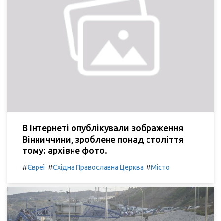
В Інтернеті опублікували зображення
Вінниччини, зроблене понад століття
тому: архівне фото.
#
#
#
Євреї
Східна Православна Церква
Місто