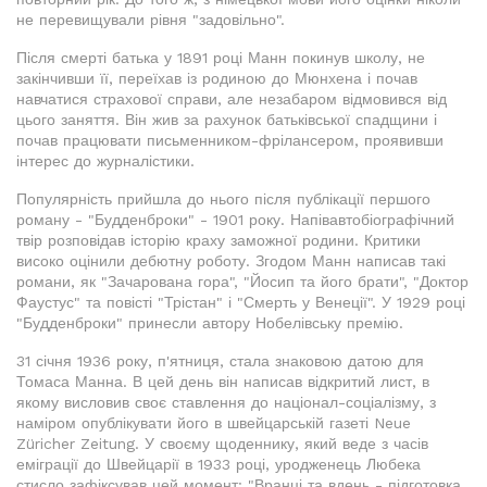
не перевищували рівня "задовільно".
Після смерті батька у 1891 році Манн покинув школу, не
закінчивши її, переїхав із родиною до Мюнхена і почав
навчатися страхової справи, але незабаром відмовився від
цього заняття. Він жив за рахунок батьківської спадщини і
почав працювати письменником-фрілансером, проявивши
інтерес до журналістики.
Популярність прийшла до нього після публікації першого
роману - "Будденброки" - 1901 року. Напівавтобіографічний
твір розповідав історію краху заможної родини. Критики
високо оцінили дебютну роботу. Згодом Манн написав такі
романи, як "Зачарована гора", "Йосип та його брати", "Доктор
Фаустус" та повісті "Трістан" і "Смерть у Венеції". У 1929 році
"Будденброки" принесли автору Нобелівську премію.
31 січня 1936 року, п'ятниця, стала знаковою датою для
Томаса Манна. В цей день він написав відкритий лист, в
якому висловив своє ставлення до націонал-соціалізму, з
наміром опублікувати його в швейцарській газеті Neue
Züricher Zeitung. У своєму щоденнику, який веде з часів
еміграції до Швейцарії в 1933 році, уродженець Любека
стисло зафіксував цей момент: "Вранці та вдень - підготовка