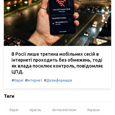
В Росії лише третина мобільних сесій в
інтернеті проходить без обмежень, тоді
як влада посилює контроль, повідомляє
ЦПД.
#
#
#
Євреї
Інтернет
Дезінформація
Теги
Євреї
Ізраїль
Антисемітизм
Україна