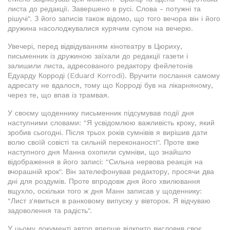
листа до редакції. Завершено в русі. Слова - потужні та
рішучі". З його записів також відомо, що того вечора він і його
дружина насолоджувалися курячим супом на вечерю.
Увечері, перед відвідуванням кінотеатру в Цюриху,
письменник із дружиною заїхали до редакції газети і
залишили листа, адресованого редактору фейлетонів
Едуарду Корроді (Eduard Korrodi). Вручити послання самому
адресату не вдалося, тому що Корроді був на лікарняному,
через те, що впав із трамвая.
У своєму щоденнику письменник підсумував події дня
наступними словами: "Я усвідомлюю важливість кроку, який
зробив сьогодні. Після трьох років сумнівів я вирішив дати
волю своїй совісті та сильній переконаності". Проте вже
наступного дня Манна охопили сумніви, що знайшло
відображення в його записі: "Сильна нервова реакція на
вчорашній крок". Він зателефонував редактору, просячи два
дні для роздумів. Проте впродовж дня його хвилювання
вщухло, оскільки того ж дня Манн записав у щоденнику:
"Лист з'явиться в ранковому випуску у вівторок. Я відчуваю
задоволення та радість".
У цьому документі автор вперше відкрито висловив своє