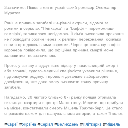
Зазначимо: Пішов з життя український режисер Олександр
Муратов.
Раніше причина загибелі 39-річної актриси, відомої за
ролями в серіалах "Пліткарка" та "Баффі - переможниця
вампірів", залишалася невідомою. Її сім'я висловила прохання
не проводити розтин через їх релігійні переконання, оскільки
вони є ортодоксальними євреями. Через це спочатку в офісі
коронера повідомили, що офіційна причина смерті може
залишитися невизначеною.
Проте, у зв'язку з відсутністю підозр у насильницькій смерті
або злочині, судово-медичні спеціалісти ухвалили рішення,
підтримуючи родину, і провели детальне лабораторне
дослідження, яке дало змогу визначити точну причину
загибелі.
Нагадаємо, 26 лютого близько 8-ї ранку поліція отримала
виклик до квартири в центрі Мангеттену. Медики, що прибули
на місце, констатували смерть Мішель Трахтенберг. Це стало
справжнім шоком для шанувальників акторки, а також її колег.
#
#
#
#
#
#
Євреї
Україна
Серіал
Великдень
Пліткарка
Мішель