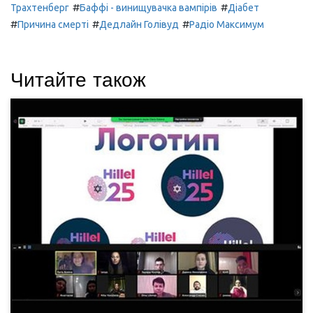
#
#
Трахтенберг
Баффі - винищувачка вампірів
Діабет
#
#
#
Причина смерті
Дедлайн Голівуд
Радіо Максимум
Читайте також