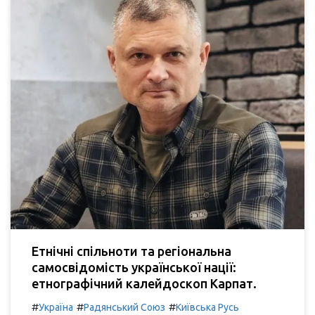
Етнічні спільноти та регіональна
самосвідомість української нації:
етнографічний калейдоскоп Карпат.
#
#
#
Україна
Радянський Союз
Київська Русь