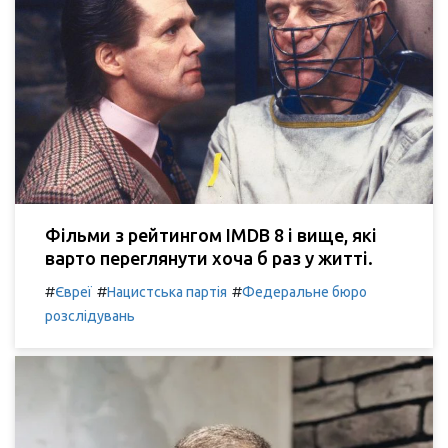
Фільми з рейтингом IMDB 8 і вище, які
варто переглянути хоча б раз у житті.
#
#
#
Євреї
Нацистська партія
Федеральне бюро
розслідувань