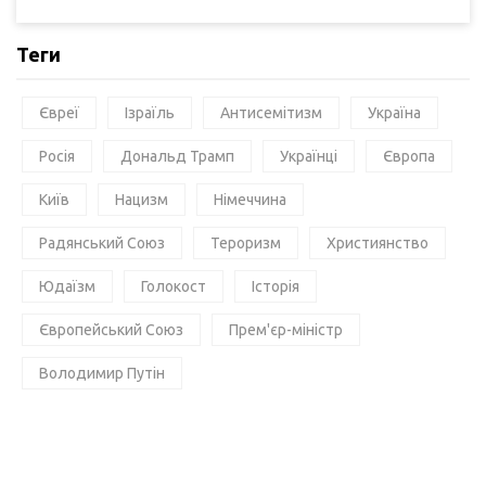
Теги
Євреї
Ізраїль
Антисемітизм
Україна
Росія
Дональд Трамп
Українці
Європа
Київ
Нацизм
Німеччина
Радянський Союз
Тероризм
Християнство
Юдаїзм
Голокост
Історія
Європейський Союз
Прем'єр-міністр
Володимир Путін