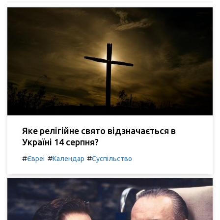
Яке релігійне свято відзначається в
Україні 14 серпня?
#
#
#
Євреї
Календар
Суспільство