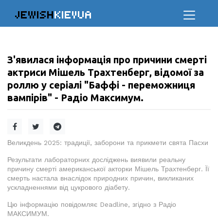
JEWISH
KIEVUA
З'явилася інформація про причини смерті
актриси Мішель Трахтенберг, відомої за
роллю у серіалі "Баффі - переможниця
вампірів" - Радіо Максимум.
Великдень 2025: традиції, заборони та прикмети свята Пасхи
Результати лабораторних досліджень виявили реальну
причину смерті американської акторки Мішель Трахтенберг. Її
смерть настала внаслідок природних причин, викликаних
ускладненнями від цукрового діабету.
Цю інформацію повідомляє Deadline, згідно з Радіо
МАКСИМУМ.