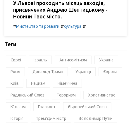
У Львові проходить місяць заходів,
присвячених Андрею Шептицькому -
Новини Твоє місто.
#
#
#
Мистецтво та розваги
культура
Теги
Євреї
Ізраїль
Антисемітизм
Україна
Росія
Дональд Трамп
Українці
Європа
Київ
Нацизм
Німеччина
Радянський Союз
Тероризм
Християнство
Юдаїзм
Голокост
Європейський Союз
Історія
Прем'єр-міністр
Володимир Путін