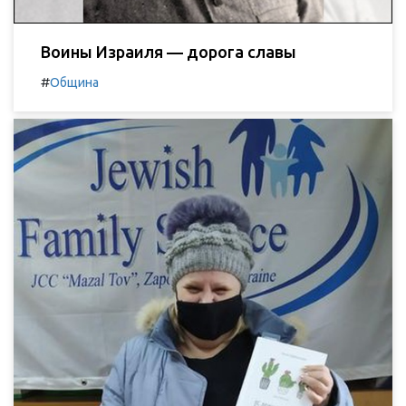
Воины Израиля — дорога славы
#
Община