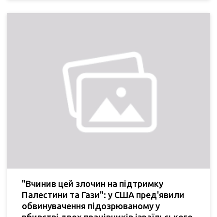
"Вчинив цей злочин на підтримку
Палестини та Гази": у США пред'явили
обвинувачення підозрюваному у
вбивстві двох працівників ізраїльського