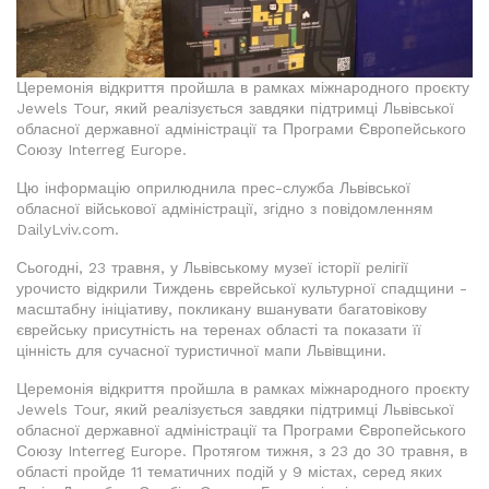
Церемонія відкриття пройшла в рамках міжнародного проєкту
Jewels Tour, який реалізується завдяки підтримці Львівської
обласної державної адміністрації та Програми Європейського
Союзу Interreg Europe.
Цю інформацію оприлюднила прес-служба Львівської
обласної військової адміністрації, згідно з повідомленням
DailyLviv.com.
Сьогодні, 23 травня, у Львівському музеї історії релігії
урочисто відкрили Тиждень єврейської культурної спадщини -
масштабну ініціативу, покликану вшанувати багатовікову
єврейську присутність на теренах області та показати її
цінність для сучасної туристичної мапи Львівщини.
Церемонія відкриття пройшла в рамках міжнародного проєкту
Jewels Tour, який реалізується завдяки підтримці Львівської
обласної державної адміністрації та Програми Європейського
Союзу Interreg Europe. Протягом тижня, з 23 до 30 травня, в
області пройде 11 тематичних подій у 9 містах, серед яких