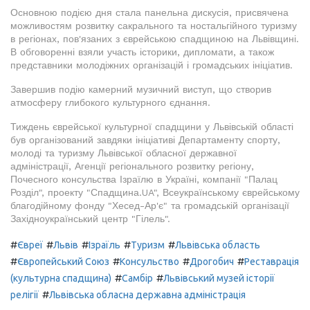
Основною подією дня стала панельна дискусія, присвячена
можливостям розвитку сакрального та ностальгійного туризму
в регіонах, пов'язаних з єврейською спадщиною на Львівщині.
В обговоренні взяли участь історики, дипломати, а також
представники молодіжних організацій і громадських ініціатив.
Завершив подію камерний музичний виступ, що створив
атмосферу глибокого культурного єднання.
Тиждень єврейської культурної спадщини у Львівській області
був організований завдяки ініціативі Департаменту спорту,
молоді та туризму Львівської обласної державної
адміністрації, Агенції регіонального розвитку регіону,
Почесного консульства Ізраїлю в Україні, компанії "Палац
Розділ", проекту "Спадщина.UA", Всеукраїнському єврейському
благодійному фонду "Хесед-Ар'є" та громадській організації
Західноукраїнський центр "Гілель".
#
#
#
#
#
Євреї
Львів
Ізраїль
Туризм
Львівська область
#
#
#
#
Європейський Союз
Консульство
Дрогобич
Реставрація
#
#
(культурна спадщина)
Самбір
Львівський музей історії
#
релігії
Львівська обласна державна адміністрація