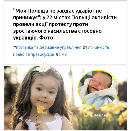
"Моя Польща не завдає ударів і не
принижує": у 22 містах Польщі активісти
провели акції протесту проти
зростаючого насильства стосовно
українців. Фото
#
#
політика та державне управління
злочинність,
#
право та правосуддя
сім'я