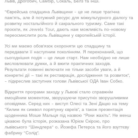
Львів, Дрогобич, Самбір, Сокаль, Белз та інші.
"Єврейська спадщина Львівщини - це не лише трагічна
пам'ять, але й потужний ресурс для міжкультурного діалогу та
розвитку ностальгійного й сакрального туризму. Саме такі
проєкти, як Jewels Tour, дають нам можливість по-новому
переосмислити роль Львівщини у європейській історії.
Усі ми маємо обов'язок охороняти цю спадщину та
передавати її наступним поколінням. Я переконаний, що
сьогоднішня подія – це лише старт. Нам необхідно не лише
висловлювати думки, а й вжити практичних заходів.
Результати повинні включати не тільки засоби уваги, а й
конкретні дії – такі як реставрація, дослідження та розвиток",
- підкреслив заступник голови Львівської ОДА Іван Собко.
Відкриття програми заходу у Львові стало справжнім
емоційним моментом, зворушуючи присутніх зворушливими
оповідями. Серед них - виступ Олесі та Зені Дацко на тему
"Килим як символ порятунку євреїв", а також презентація
щоденника Моше Мальця під назвою "Роки жахіть". Не менш
цікавою була історія, розказана Юрієм Скірою, про
львівського "Шиндлера" о. Йозефа Петерса та його взуттєву
фабрику "Солід".