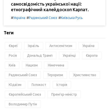
самосвідомість української нації:
етнографічний калейдоскоп Карпат.
#
#
#
Україна
Радянський Союз
Київська Русь
Теги
Євреї
Ізраїль
Антисемітизм
Україна
Росія
Дональд Трамп
Українці
Європа
Київ
Нацизм
Німеччина
Радянський Союз
Тероризм
Християнство
Юдаїзм
Голокост
Історія
Європейський Союз
Прем'єр-міністр
Володимир Путін