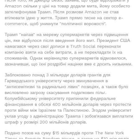
Після того, як Джефф Безос заявив, що буде відображати у
Amazon скільки у ціні на товар додали мита, йому особисто
зателефонував Трамп. Після розмови Amazon не став
втілювати ідею у життя. Трамп прямо тисне на сектор e-
commerce, щоб уникнути "політичної ворожості".
Трамп "напав" на мережу супермаркетів через підвищення
цін, яке відбулося після введення його мит. Президент США
намагався через свої дописи в Truth Social переконати
компанію взяти на себе витрати, а не перекладати їх на
споживачів. Однак керівництво супермаркетів відмовилося,
зазначивши, що їхні роздрібні націнки вже є досить низькими.
Заблоковано понад 3 мільярди доларів грантів для
Гарвардського університету через звинувачення в
"антисемітизмі та радикально лівих" позиціях, а також було
висловлено загрозу скасування податкових пільг.
Колумбійському університету припинили федеральне
фінансування в обсязі 400 мільйонів доларів через протести
проти війни між Ізраїлем та Палестиною. Згодом університет
уклав угоду з адміністрацією Трампа і зобов'язався виплатити
штраф у розмірі 200 мільйонів доларів.
Подано позов на суму $15 мільярдів проти The New York
Times та Penguin Random House, а також на $10 мільярдів