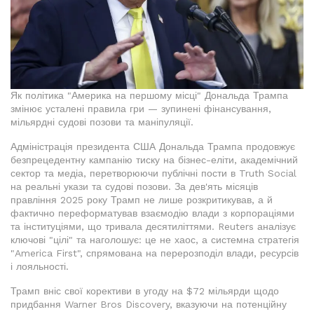
Як політика "Америка на першому місці" Дональда Трампа
змінює усталені правила гри — зупинені фінансування,
мільярдні судові позови та маніпуляції.
Адміністрація президента США Дональда Трампа продовжує
безпрецедентну кампанію тиску на бізнес-еліти, академічний
сектор та медіа, перетворюючи публічні пости в Truth Social
на реальні укази та судові позови. За дев'ять місяців
правління 2025 року Трамп не лише розкритикував, а й
фактично переформатував взаємодію влади з корпораціями
та інституціями, що тривала десятиліттями. Reuters аналізує
ключові "цілі" та наголошує: це не хаос, а системна стратегія
"America First", спрямована на перерозподіл влади, ресурсів
і лояльності.
Трамп вніс свої корективи в угоду на $72 мільярди щодо
придбання Warner Bros Discovery, вказуючи на потенційну