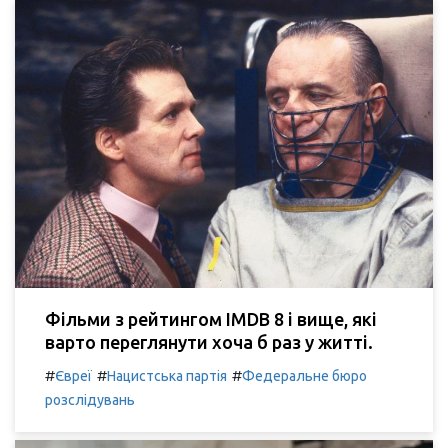
Фільми з рейтингом IMDB 8 і вище, які
варто переглянути хоча б раз у житті.
#
#
#
Євреї
Нацистська партія
Федеральне бюро
розслідувань