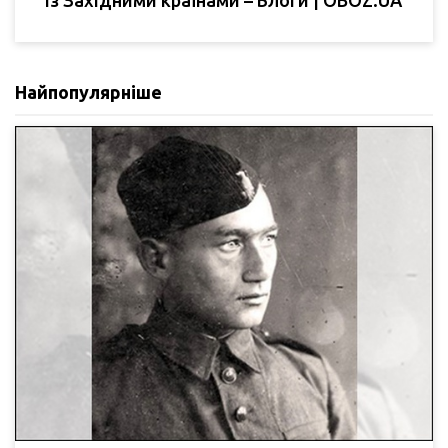
із Західними країнами – Блоги | OBOZ.UA
Найпопулярніше