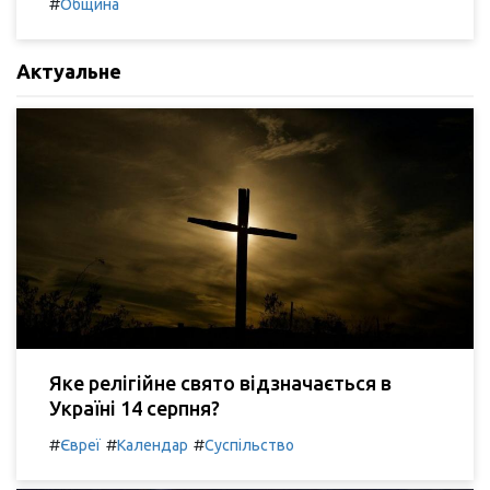
#
Община
Актуальне
Яке релігійне свято відзначається в
Україні 14 серпня?
#
#
#
Євреї
Календар
Суспільство