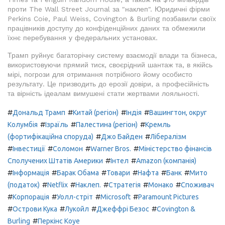
проти The Wall Street Journal за "наклеп". Юридичні фірми
Perkins Coie, Paul Weiss, Covington & Burling позбавили своїх
працівників доступу до конфіденційних даних та обмежили
їхнє перебування у федеральних установах.
Трамп руйнує багаторічну систему взаємодії влади та бізнеса,
використовуючи прямий тиск, своєрідний шантаж та, в якійсь
мірі, погрози для отримання потрібного йому особисто
результату. Це призводить до ерозії довіри, а професійність
та вірність ідеалам вимушені стати жертвами лояльності.
#
#
#
#
Дональд Трамп
Китай (регіон)
Індія
Вашингтон, округ
#
#
#
Колумбія
Ізраїль
Палестина (регіон)
Кремль
#
#
(фортифікаційна споруда)
Джо Байден
Лібералізм
#
#
#
#
Інвестиції
Соломон
Warner Bros.
Міністерство фінансів
#
#
Сполучених Штатів Америки
Інтел
Amazon (компанія)
#
#
#
#
#
#
Інформація
Барак Обама
Товари
Нафта
Банк
Мито
#
#
#
#
#
(податок)
Netflix
Наклеп.
Стратегія
Монако
Споживач
#
#
#
#
Корпорація
Уолл-стріт
Microsoft
Paramount Pictures
#
#
#
#
Острови Кука
Лукойл
Джеффрі Безос
Covington &
#
Burling
Перкінс Коуе