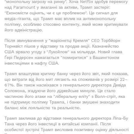
"монопольну загрозу на ринку". Хоча Netflix здобув перемогу
над Paramount у змаганні за активи, Трамп застеріг:
"Економісти оцінять, чи є це проблемою". Це сигнал для
медіа-гіганта, що Трамп має вплив на антимонопольну
політику, особливо стосовно контенту, який може критикувати
його адміністрацію.
Після звинувачення у "маріонетці Кремля" CEO Торбйорн
Торнквіст пішов у відставку та продав акції. Казначейство
США зірвало угоду з "Лукойлом" на мільярди. Новий глава
Ґері Педерсен намагається "помиритися" з Вашингтоном
інвестиціями в нафту США.
Трамп влаштував критику банку через його звіт, який показав,
що витрати від його мит лягають на споживачів у розмірі 22–
67%. Він також насміхався з генерального директора Девіда
Соломона, згадуючи його діджейське минуле. Це стало
частиною його атаки на "ліберальну еліту" з Волл-стріт, яка
не підтримує політику Трампа, і банки змушені знаходити
баланс між лояльністю та реальністю.
Трамп закликав до відставки генерального директора Ліпа-Бу
Тана через його інвестиції в китайські компанії. Після
особистої зустрічі Трамп висловив позитивну оцінку діяльності