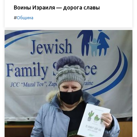
Воины Израиля — дорога славы
#
Община