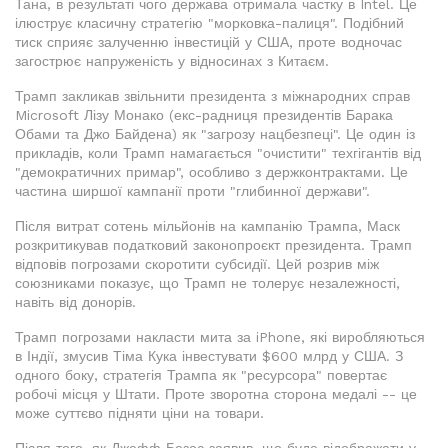
Тана, в результаті чого держава отримала частку в Intel. Це
ілюструє класичну стратегію "морковка-палиця". Подібний
тиск сприяє залученню інвестицій у США, проте водночас
загострює напруженість у відносинах з Китаєм.
Трамп закликав звільнити президента з міжнародних справ
Microsoft Лізу Монако (екс-радниця президентів Барака
Обами та Джо Байдена) як "загрозу нацбезпеці". Це один із
прикладів, коли Трамп намагається "очистити" техгігантів від
"демократичних примар", особливо з держконтрактами. Це
частина ширшої кампанії проти "глибинної держави".
Після витрат сотень мільйонів на кампанію Трампа, Маск
розкритикував податковий законопроєкт президента. Трамп
відповів погрозами скоротити субсидії. Цей розрив між
союзниками показує, що Трамп не толерує незалежності,
навіть від донорів.
Трамп погрозами накласти мита за iPhone, які виробляються
в Індії, змусив Тіма Кука інвестувати $600 млрд у США. З
одного боку, стратегія Трампа як "ресурсора" повертає
робочі місця у Штати. Проте зворотна сторона медалі -- це
може суттєво підняти ціни на товари.