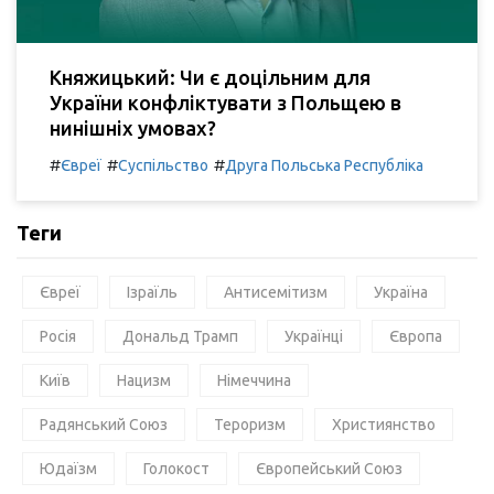
Княжицький: Чи є доцільним для
України конфліктувати з Польщею в
нинішніх умовах?
#
#
#
Євреї
Суспільство
Друга Польська Республіка
Теги
Євреї
Ізраїль
Антисемітизм
Україна
Росія
Дональд Трамп
Українці
Європа
Київ
Нацизм
Німеччина
Радянський Союз
Тероризм
Християнство
Юдаїзм
Голокост
Європейський Союз