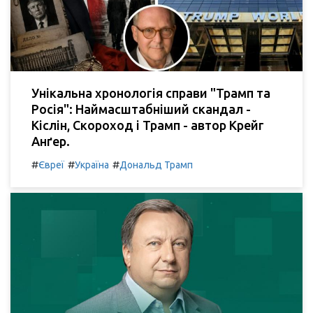
Унікальна хронологія справи "Трамп та
Росія": Наймасштабніший скандал -
Кіслін, Скороход і Трамп - автор Крейг
Анґер.
#
#
#
Євреї
Україна
Дональд Трамп