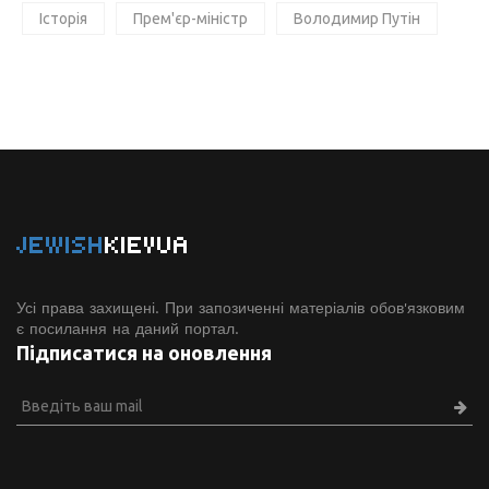
Історія
Прем'єр-міністр
Володимир Путін
JEWISH
KIEVUA
Усі права захищені. При запозиченні матеріалів обов'язковим
є посилання на даний портал.
Підписатися на оновлення