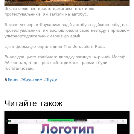
Зі слів водія, він просто намагався втекти від
протестувальників, які залізли на автобус.
6 січня увечері в Єрусалимі водій автобуса здійснив наїзд на
протестувальників, які висловлювали свою незгоду з призовом
ультраортодоксальних євреїв до армії.
Цю інформацію оприлюднив The Jerusalem Post.
Внаслідок цього трагічного випадку загинув 14-річний Йосеф
Айзенштал, а ще троє осіб отримали травми і були
госпіталізовані.
#
#
#
Євреї
Єрусалим
Буде
Читайте також