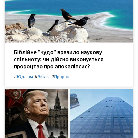
Біблійне "чудо" вразило наукову
спільноту: чи дійсно виконується
пророцтво про апокаліпсис?
#
#
#
Юдаїзм
Біблія
Пророк