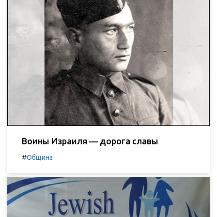
Воины Израиля — дорога славы
#
Община