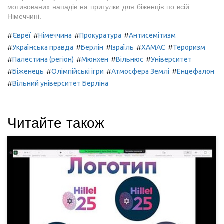
мотивованих нападів на притулки для біженців по всій
Німеччині.
#
#
#
#
Євреї
Німеччина
Прокуратура
Антисемітизм
#
#
#
#
#
Українська правда
Берлін
Ізраїль
ХАМАС
Тероризм
#
#
#
#
Палестина (регіон)
Мюнхен
Вільнюс
Університет
#
#
#
#
Біженець
Олімпійські ігри
Атмосфера Землі
Енцефалон
#
Вільний університет Берліна
Читайте також