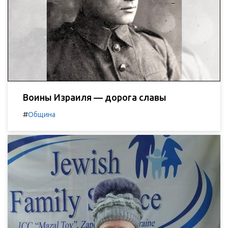
Воины Израиля — дорога славы
#
Община