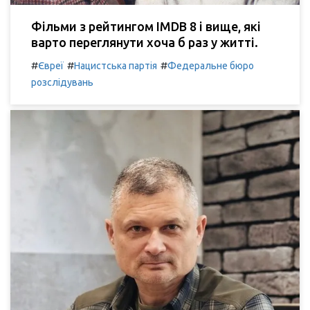
Фільми з рейтингом IMDB 8 і вище, які
варто переглянути хоча б раз у житті.
#
#
#
Євреї
Нацистська партія
Федеральне бюро
розслідувань