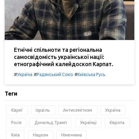
Етнічні спільноти та регіональна
самосвідомість української нації:
етнографічний калейдоскоп Карпат.
#
#
#
Україна
Радянський Союз
Київська Русь
Теги
Євреї
Ізраїль
Антисемітизм
Україна
Росія
Дональд Трамп
Українці
Європа
Київ
Нацизм
Німеччина