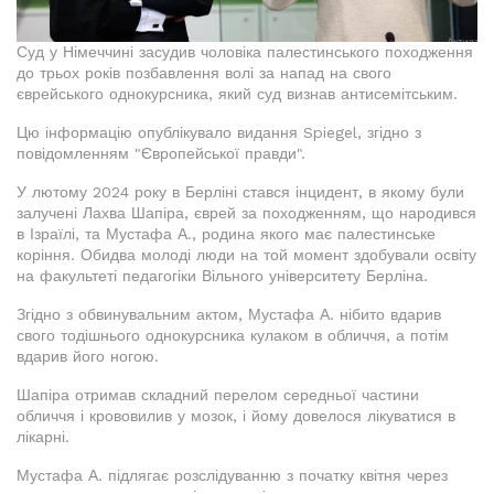
Суд у Німеччині засудив чоловіка палестинського походження
до трьох років позбавлення волі за напад на свого
єврейського однокурсника, який суд визнав антисемітським.
Цю інформацію опублікувало видання Spiegel, згідно з
повідомленням "Європейської правди".
У лютому 2024 року в Берліні стався інцидент, в якому були
залучені Лахва Шапіра, єврей за походженням, що народився
в Ізраїлі, та Мустафа А., родина якого має палестинське
коріння. Обидва молоді люди на той момент здобували освіту
на факультеті педагогіки Вільного університету Берліна.
Згідно з обвинувальним актом, Мустафа А. нібито вдарив
свого тодішнього однокурсника кулаком в обличчя, а потім
вдарив його ногою.
Шапіра отримав складний перелом середньої частини
обличчя і крововилив у мозок, і йому довелося лікуватися в
лікарні.
Мустафа А. підлягає розслідуванню з початку квітня через