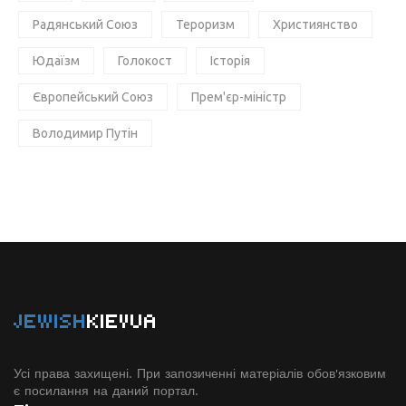
Радянський Союз
Тероризм
Християнство
Юдаїзм
Голокост
Історія
Європейський Союз
Прем'єр-міністр
Володимир Путін
JEWISH
KIEVUA
Усі права захищені. При запозиченні матеріалів обов'язковим
є посилання на даний портал.