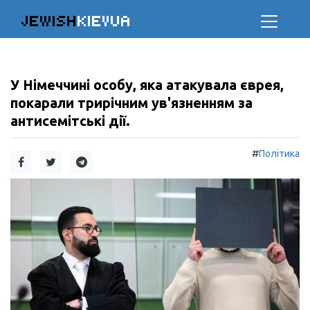
JEWISH
KIEVUA
У Німеччині особу, яка атакувала єврея,
покарали трирічним ув'язненням за
антисемітські дії.
#
Політика