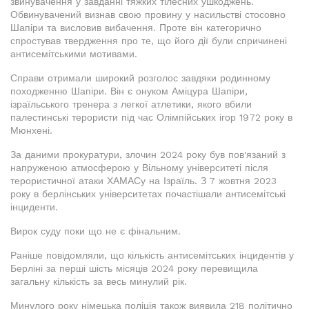
звинувачення у завданні тяжких тілесних ушкоджень.
Обвинувачений визнав свою провину у насильстві стосовно
Шапіри та висловив вибачення. Проте він категорично
спростував твердження про те, що його дії були спричинені
антисемітськими мотивами.
Справи отримали широкий розголос завдяки родинному
походженню Шапіри. Він є онуком Аміцура Шапіри,
ізраїльського тренера з легкої атлетики, якого вбили
палестинські терористи під час Олімпійських ігор 1972 року в
Мюнхені.
За даними прокуратури, злочин 2024 року був пов'язаний з
напруженою атмосферою у Вільному університеті після
терористичної атаки ХАМАСу на Ізраїль. З 7 жовтня 2023
року в берлінських університетах почастішали антисемітські
інциденти.
Вирок суду поки що не є фінальним.
Раніше повідомляли, що кількість антисемітських інцидентів у
Берліні за перші шість місяців 2024 року перевищила
загальну кількість за весь минулий рік.
Минулого року німецька поліція також виявила 218 політично