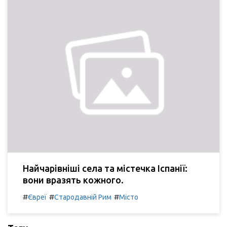
Найчарівніші села та містечка Іспанії:
вони вразять кожного.
#
#
#
Євреї
Стародавній Рим
Місто