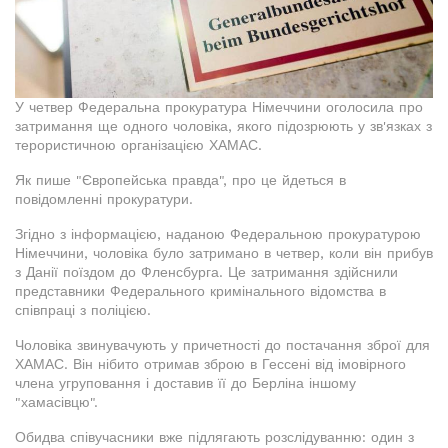
У четвер Федеральна прокуратура Німеччини оголосила про
затримання ще одного чоловіка, якого підозрюють у зв'язках з
терористичною організацією ХАМАС.
Як пише "Європейська правда", про це йдеться в
повідомленні прокуратури.
Згідно з інформацією, наданою Федеральною прокуратурою
Німеччини, чоловіка було затримано в четвер, коли він прибув
з Данії поїздом до Фленсбурга. Це затримання здійснили
представники Федерального кримінального відомства в
співпраці з поліцією.
Чоловіка звинувачують у причетності до постачання зброї для
ХАМАС. Він нібито отримав зброю в Гессені від імовірного
члена угруповання і доставив її до Берліна іншому
"хамасівцю".
Обидва співучасники вже підлягають розслідуванню: один з