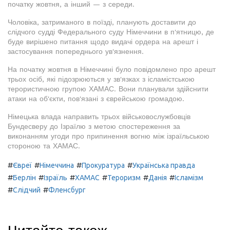
початку жовтня, а інший — з середи.
Чоловіка, затриманого в поїзді, планують доставити до
слідчого судді Федерального суду Німеччини в п'ятницю, де
буде вирішено питання щодо видачі ордера на арешт і
застосування попереднього ув'язнення.
На початку жовтня в Німеччині було повідомлено про арешт
трьох осіб, які підозрюються у зв'язках з ісламістською
терористичною групою ХАМАС. Вони планували здійснити
атаки на об'єкти, пов'язані з єврейською громадою.
Німецька влада направить трьох військовослужбовців
Бундесверу до Ізраїлю з метою спостереження за
виконанням угоди про припинення вогню між ізраїльською
стороною та ХАМАС.
#
#
#
#
Євреї
Німеччина
Прокуратура
Українська правда
#
#
#
#
#
#
Берлін
Ізраїль
ХАМАС
Тероризм
Данія
Ісламізм
#
#
Слідчий
Фленсбург