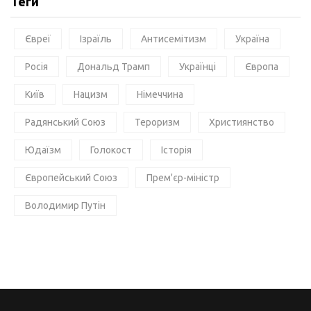
Теги
Євреї
Ізраїль
Антисемітизм
Україна
Росія
Дональд Трамп
Українці
Європа
Київ
Нацизм
Німеччина
Радянський Союз
Тероризм
Християнство
Юдаїзм
Голокост
Історія
Європейський Союз
Прем'єр-міністр
Володимир Путін