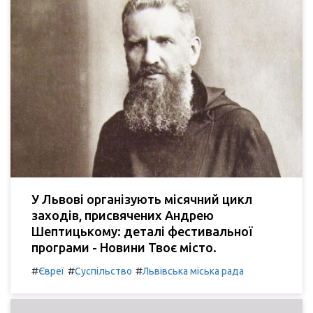
У Львові організують місячний цикл
заходів, присвячених Андрею
Шептицькому: деталі фестивальної
програми - Новини Твоє місто.
#
#
#
Євреї
Суспільство
Львівська міська рада