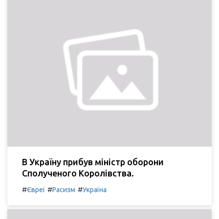
В Україну прибув міністр оборони
Сполученого Королівства.
#
#
#
Євреї
Расизм
Україна