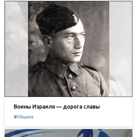
Воины Израиля — дорога славы
#
Община