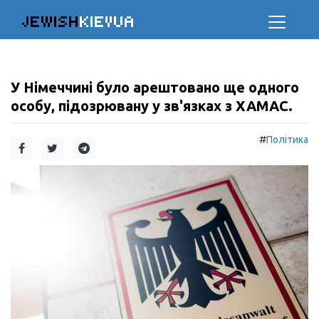
JEWISH
KIEVUA
У Німеччині було арештовано ще одного
особу, підозрювану у зв'язках з ХАМАС.
#
Політика